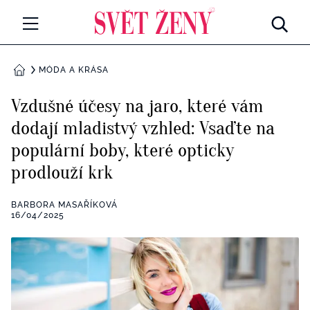
Svetzeny.cz
MÓDA A KRÁSA
MÓDA A KRÁSA
DOMŮ
CELEBRITY
Vzdušné účesy na jaro, které vám
Všechny kategorie
dodají mladistvý vzhled: Vsaďte na
RETROHUBKY
populární boby, které opticky
Rozhovory
PSYCHOLOGIE
prodlouží krk
Všechny kategorie
ZDRAVÍ
BARBORA MASAŘÍKOVÁ
16/04/2025
Seberozvoj
Všechny kategorie
ZÁBAVA
Životní styl
Všechny kategorie
BYDLENÍ
Testy a kvízy
Všechny kategorie