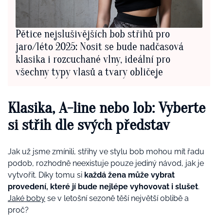
Pětice nejslušivějších bob střihů pro
jaro/léto 2025: Nosit se bude nadčasová
klasika i rozcuchané vlny, ideální pro
všechny typy vlasů a tvary obličeje
Klasika, A-line nebo lob: Vyberte
si střih dle svých představ
Jak už jsme zmínili, střihy ve stylu bob mohou mít řadu
podob, rozhodně neexistuje pouze jediný návod, jak je
vytvořit. Díky tomu si
každá žena může vybrat
provedení, které jí bude nejlépe vyhovovat i slušet
.
Jaké boby
se v letošní sezoně těší největší oblibě a
proč?