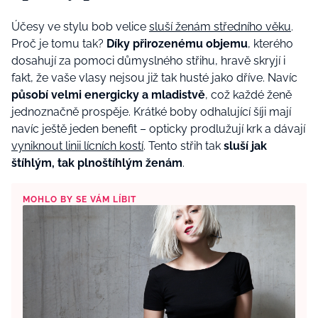
Účesy ve stylu bob velice
sluší ženám středního věku
.
Proč je tomu tak?
Díky přirozenému objemu
, kterého
dosahují za pomoci důmyslného střihu, hravě skryjí i
fakt, že vaše vlasy nejsou již tak husté jako dříve. Navíc
působí velmi energicky a mladistvě
, což každé ženě
jednoznačně prospěje. Krátké boby odhalující šíji mají
navíc ještě jeden benefit – opticky prodlužují krk a dávají
vyniknout linii lícních kostí
. Tento střih tak
sluší jak
štíhlým, tak plnoštíhlým ženám
.
MOHLO BY SE VÁM LÍBIT