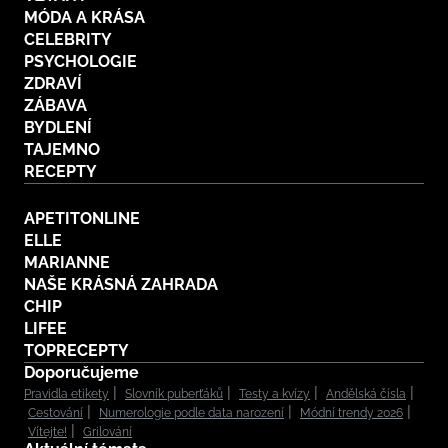
MÓDA A KRÁSA
CELEBRITY
PSYCHOLOGIE
ZDRAVÍ
ZÁBAVA
BYDLENÍ
TAJEMNO
RECEPTY
APETITONLINE
ELLE
MARIANNE
NAŠE KRÁSNÁ ZAHRADA
CHIP
LIFEE
TOPRECEPTY
Doporučujeme
Pravidla etikety
Slovník puberťáků
Testy a kvízy
Andělská čísla
Cestování
Numerologie podle data narození
Módní trendy 2026
Vítejte!
Grilování