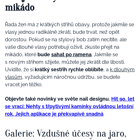
mikádo
Řada žen má z krátkých střihů obavy, protože jakmile se
vlasy jednou radikálně zkrátí, bude trvat, než opět
dorostou. Pokud se na stylový bob zatím necítíte, ale
vaše dlouhé vlasy potřebují oživit, zkuste přejít na
mikádo, které
bude
sahat po ramena
. Jakmile se
s novým střihem sžijete, můžete jej zkrátit dle libosti.
Uvidíte, že si
krátký sestřih rychle oblíbíte
, a
k dlouhým
vlasům
, vyžadujícím náročnou údržbu, se budete
vracet jen těžko.
Objevte také novinky ve světe nail designu.
Hit 90. let
se vrací: Nehty s třpytivými kamínky ovládnou letošní
rok. Jejich aplikace je překvapivě snadná
Galerie: Vzdušné účesy na jaro,