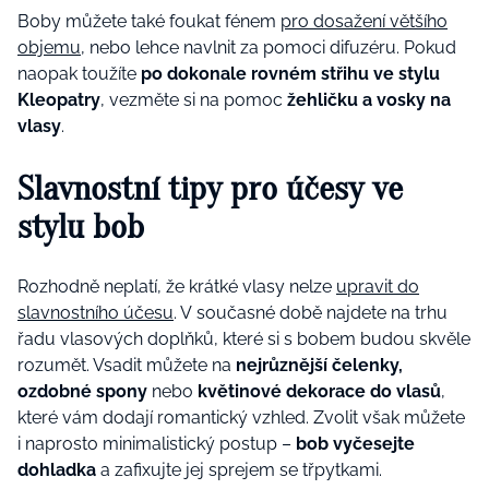
Boby můžete také foukat fénem
pro dosažení většího
objemu
, nebo lehce navlnit za pomoci difuzéru. Pokud
naopak toužíte
po dokonale rovném střihu ve stylu
Kleopatry
, vezměte si na pomoc
žehličku a vosky na
vlasy
.
Slavnostní tipy pro účesy ve
stylu bob
Rozhodně neplatí, že krátké vlasy nelze
upravit do
slavnostního účesu
. V současné době najdete na trhu
řadu vlasových doplňků, které si s bobem budou skvěle
rozumět. Vsadit můžete na
nejrůznější čelenky,
ozdobné spony
nebo
květinové dekorace do vlasů
,
které vám dodají romantický vzhled. Zvolit však můžete
i naprosto minimalistický postup –
bob vyčesejte
dohladka
a zafixujte jej sprejem se třpytkami.