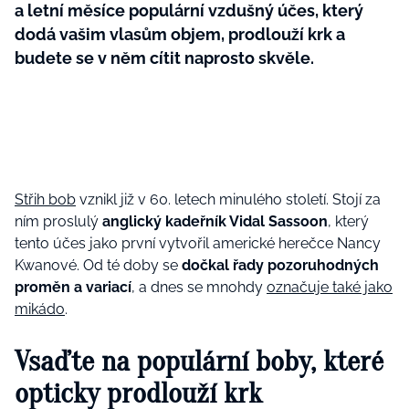
a letní měsíce populární vzdušný účes, který
dodá vašim vlasům objem, prodlouží krk a
budete se v něm cítit naprosto skvěle.
Střih bob
vznikl již v 60. letech minulého století. Stojí za
ním proslulý
anglický kadeřník Vidal Sassoon
, který
tento účes jako první vytvořil
americké herečce
Nancy
Kwanové
.
Od té doby se
dočkal řady pozoruhodných
proměn a variací
, a dnes se mnohdy
označuje také jako
mikádo
.
Vsaďte na populární boby
, které
opticky prodlouží krk