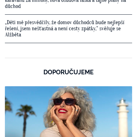
karavanu za miliony, nová osudová láska a tajné plány na
důchod
„Děti mě přesvědčily, že domov důchodců bude nejlepší
řešení, jsem nešťastná a není cesty zpátky,“ svěřuje se
Alžběta
DOPORUČUJEME