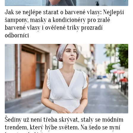
Jak se nejlépe starat o barvené vlasy: Nejlepší
šampony, masky a kondicionéry pro zralé
barvené vlasy i ověřené triky prozradí
odborníci
Šediny už není třeba skrývat, staly se módním
trendem, který hýbe světem. Na šedo se nyní