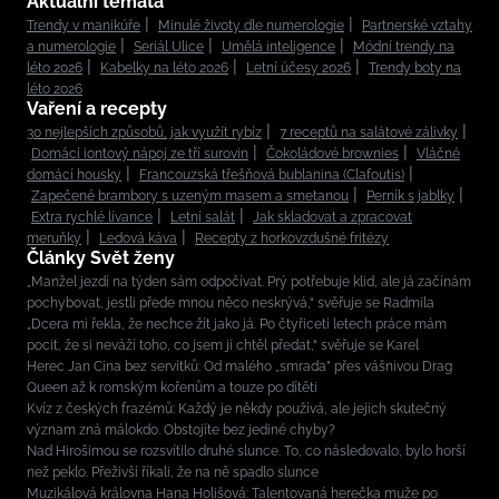
Aktuální témata
Trendy v manikúře
Minulé životy dle numerologie
Partnerské vztahy
a numerologie
Seriál Ulice
Umělá inteligence
Módní trendy na
léto 2026
Kabelky na léto 2026
Letní účesy 2026
Trendy boty na
léto 2026
Vaření a recepty
30 nejlepších způsobů, jak využít rybíz
7 receptů na salátové zálivky
Domácí iontový nápoj ze tří surovin
Čokoládové brownies
Vláčné
domácí housky
Francouzská třešňová bublanina (Clafoutis)
Zapečené brambory s uzeným masem a smetanou
Perník s jablky
Extra rychlé lívance
Letní salát
Jak skladovat a zpracovat
meruňky
Ledová káva
Recepty z horkovzdušné fritézy
Články Svět ženy
„Manžel jezdí na týden sám odpočívat. Prý potřebuje klid, ale já začínám
pochybovat, jestli přede mnou něco neskrývá,“ svěřuje se Radmila
„Dcera mi řekla, že nechce žít jako já. Po čtyřiceti letech práce mám
pocit, že si neváží toho, co jsem jí chtěl předat,“ svěřuje se Karel
Herec Jan Cina bez servítků: Od malého „smrada” přes vášnivou Drag
Queen až k romským kořenům a touze po dítěti
Kvíz z českých frazémů: Každý je někdy používá, ale jejich skutečný
význam zná málokdo. Obstojíte bez jediné chyby?
Nad Hirošimou se rozsvítilo druhé slunce. To, co následovalo, bylo horší
než peklo. Přeživší říkali, že na ně spadlo slunce
Muzikálová královna Hana Holišová: Talentovaná herečka muže po