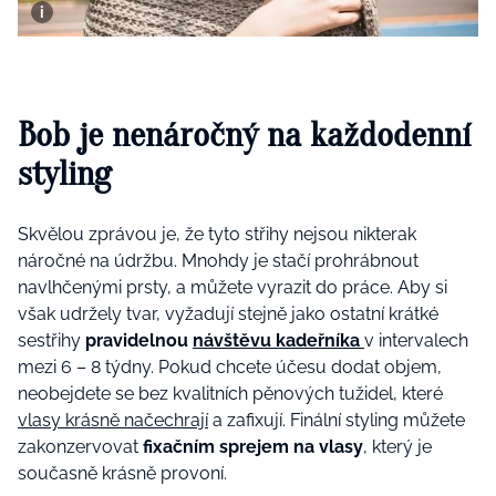
Bob je nenáročný na každodenní
styling
Skvělou zprávou je, že tyto střihy nejsou nikterak
náročné na údržbu. Mnohdy je stačí prohrábnout
navlhčenými prsty, a můžete vyrazit do práce. Aby si
však udržely tvar, vyžadují stejně jako ostatní krátké
sestřihy
pravidelnou
návštěvu kadeřníka
v intervalech
mezi 6 – 8 týdny. Pokud chcete účesu dodat objem,
neobejdete se bez kvalitních pěnových tužidel, které
vlasy krásně načechrají
a zafixují. Finální styling můžete
zakonzervovat
fixačním sprejem na vlasy
, který je
současně krásně provoní.