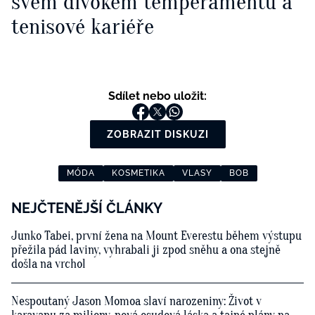
svém divokém temperamentu a
tenisové kariéře
Sdílet nebo uložit:
ZOBRAZIT DISKUZI
MÓDA
KOSMETIKA
VLASY
BOB
NEJČTENĚJŠÍ ČLÁNKY
Junko Tabei, první žena na Mount Everestu během výstupu
přežila pád laviny, vyhrabali ji zpod sněhu a ona stejně
došla na vrchol
Nespoutaný Jason Momoa slaví narozeniny: Život v