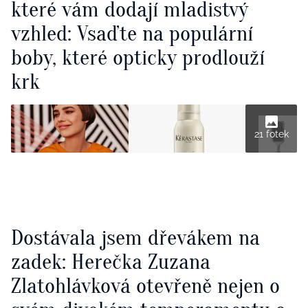
které vám dodají mladistvý
vzhled: Vsaďte na populární
boby, které opticky prodlouží
krk
21 fotek
Dostávala jsem dřevákem na
zadek: Herečka Zuzana
Zlatohlávková otevřeně nejen o