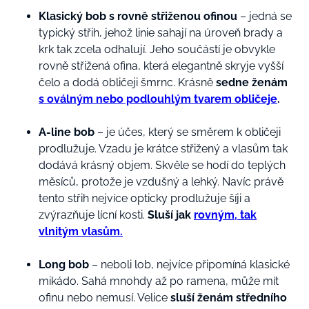
Klasický bob s rovně střiženou ofinou
– jedná se
typický střih, jehož linie sahají na úroveň brady a
krk tak zcela odhalují. Jeho součástí je obvykle
rovně střižená ofina, která elegantně skryje vyšší
čelo a dodá obličeji šmrnc. Krásně
sedne ženám
s oválným nebo podlouhlým tvarem obličeje
.
A-line bob
– je účes, který se směrem k obličeji
prodlužuje. Vzadu je krátce střižený a vlasům tak
dodává krásný objem. Skvěle se hodí do teplých
měsíců, protože je vzdušný a lehký. Navíc právě
tento střih nejvíce opticky prodlužuje šíji a
zvýrazňuje lícní kosti.
Sluší jak
rovným, tak
vlnitým vlasům.
Long bob
– neboli lob, nejvíce připomíná klasické
mikádo. Sahá mnohdy až po ramena, může mít
ofinu nebo nemusí. Velice
sluší ženám středního