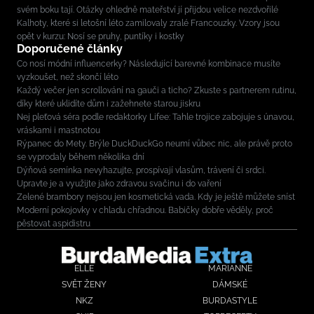
svém boku tají. Otázky ohledně mateřství jí přijdou velice nezdvořilé
Kalhoty, které si letošní léto zamilovaly zralé Francouzky. Vzory jsou
opět v kurzu: Nosí se pruhy, puntíky i kostky
Doporučené články
Co nosí módní influencerky? Následující barevné kombinace musíte
vyzkoušet, než skončí léto
Každý večer jen scrollování na gauči a ticho? Zkuste s partnerem rutinu,
díky které uklidíte dům i zažehnete starou jiskru
Nej pleťová séra podle redaktorky Lifee: Tahle trojice zabojuje s únavou,
vráskami i mastnotou
Rýpanec do Mety. Brýle DuckDuckGo neumí vůbec nic, ale právě proto
se vyprodaly během několika dní
Dýňová semínka nevyhazujte, prospívají vlasům, trávení či srdci.
Upravte je a využijte jako zdravou svačinu i do vaření
Zelené brambory nejsou jen kosmetická vada. Kdy je ještě můžete sníst
Moderní pokojovky v chladu chřadnou. Babičky dobře věděly, proč
pěstovat aspidistru
ELLE
MARIANNE
SVĚT ŽENY
DÁMSKÉ
NKZ
BURDASTYLE