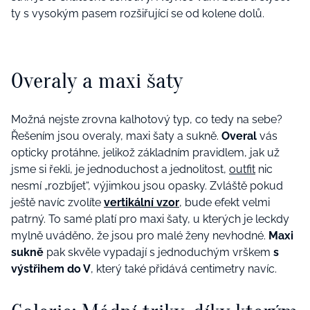
ty s vysokým pasem rozšiřující se od kolene dolů.
Overaly a maxi šaty
Možná nejste zrovna kalhotový typ, co tedy na sebe?
Řešením jsou overaly, maxi šaty a sukně.
Overal
vás
opticky protáhne, jelikož základním pravidlem, jak už
jsme si řekli, je jednoduchost a jednolitost,
outfit
nic
nesmí „rozbíjet“, výjimkou jsou opasky. Zvláště pokud
ještě navíc zvolíte
vertikální vzor
, bude efekt velmi
patrný. To samé platí pro maxi šaty, u kterých je leckdy
mylně uváděno, že jsou pro malé ženy nevhodné.
Maxi
sukně
pak skvěle vypadají s jednoduchým vrškem
s
výstřihem do V
, který také přidává centimetry navíc.