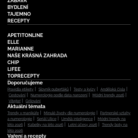
ZÁBAVA
BYDLENÍ
TAJEMNO
RECEPTY
APETITONLINE
ELLE
MARIANNE
NAŠE KRÁSNÁ ZAHRADA
CHIP
LIFEE
TOPRECEPTY
Doporučujeme
Pravidla etikety
Slovník puberťáků
Testy a kvízy
Andělská čísla
Cestování
Numerologie podle data narození
Módní trendy 2026
Vítejte!
Grilování
Aktuální témata
Trendy v manikúře
Minulé životy dle numerologie
Partnerské vztahy
a numerologie
Seriál Ulice
Umělá inteligence
Módní trendy na
léto 2026
Kabelky na léto 2026
Letní účesy 2026
Trendy boty na
léto 2026
Vaření a recepty