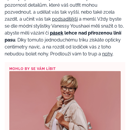
pozornost detailům, které váš outfit mohou
pozvednout, a udělat vás tak vyšší, nebo také zcela
zazdít, a učinit vás tak
podsaditější
a menší. Vždy byste
se dle módní stylistky Vanessy Youshaei měli snažit o to,
abyste měli vázání či
pásek
lehce nad přirozenou linií
pasu
. Díky tomuto jednoduchému triku získáte opticky
centimetry navíc, a na rozdíl od lodiček vás z toho
nebudou bolet nohy. Prodlouží vám to trup a
nohy
.
MOHLO BY SE VÁM LÍBIT