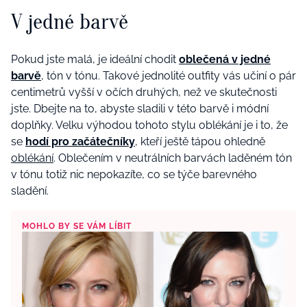
V jedné barvě
Pokud jste malá, je ideální chodit
oblečená v jedné
barvě
, tón v tónu. Takové jednolité outfity vás učiní o pár
centimetrů vyšší v očích druhých, než ve skutečnosti
jste. Dbejte na to, abyste sladili v této barvě i módní
doplňky. Velku výhodou tohoto stylu oblékání je i to, že
se
hodí pro začátečníky
, kteří ještě tápou ohledně
oblékání
. Oblečením v neutrálních barvách laděném tón
v tónu totiž nic nepokazíte, co se týče barevného
sladění.
MOHLO BY SE VÁM LÍBIT