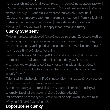
30 nejlepších způsobů, jak využít rybíz
7 receptů na salátové zálivky
Domácí iontový nápoj ze tří surovin
Čokoládové brownies
Vláčné
domácí housky
Francouzská třešňová bublanina (Clafoutis)
Zapečené brambory s uzeným masem a smetanou
Perník s jablky
Extra rychlé lívance
Letní salát
Jak skladovat a zpracovat
meruňky
Ledová káva
Recepty z horkovzdušné fritézy
Články Svět ženy
Týdenní tarotová předpověď Alice Cross od 10. srpna: Zatočte s kostlivci
ve skříni, vyhněte se podvodníkům a přivítejte novou životní energii
„Maminka si po rozvodu pořídila kočku, dnes se to vymklo kontrole a já
nevím, co s tím,“ svěřuje se Veronika
Ikona českého rapu Vladimír 518: Utekl z „dobré rodiny“ do squatu na
Ladronku. 30 let ovlivňuje hudební scénu a dobyl svět kultury
Víte, proč kočky předou, který pták nestaví hnízdo a jak spí včely?
Přírodovědný kvíz plný fascinujících faktů o zvířatech, který pobaví a
poučí zároveň
Tajemství ženského blaha: Proč si naše tělo i mysl zaslouží pravidelnou
dávku čisté slasti? Omlazuje a léčí bolest
Sametové tlapky a tajemná duše: Mezinárodní den koček odkrývá
tajemství fascinujících šelem i lásku Čechů ke kočkám
Psí horoskop na tento týden: Střelci touží po objevování nových míst,
Váhy potěší návštěva psího hřiště
Doporučené články