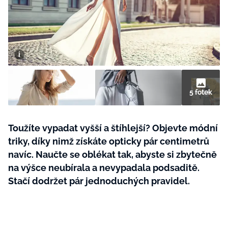
BurdaMedia
Tvoření
Extra
SVĚT ŽENY - 599 KČ
Rady a tipy
ROČNÍ PŘEDPLATNÉ SVĚT ŽENY +
SADA PRODUKTŮ MANA (10 ks)
5 fotek
Toužíte vypadat vyšší a štíhlejší? Objevte módní
triky, díky nimž získáte opticky pár centimetrů
navíc. Naučte se oblékat tak, abyste si zbytečně
na výšce neubírala a nevypadala podsaditě.
Stačí dodržet pár jednoduchých pravidel.