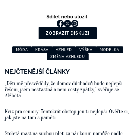
Sdílet nebo uložit:
ZOBRAZIT DISKUZI
MÓDA
KRÁSA
VZHLED
VÝŠKA
MODELKA
ZMĚNA VZHLEDU
NEJČTENĚJŠÍ ČLÁNKY
„Děti mě přesvědčily, že domov důchodců bude nejlepší
řešení, jsem nešťastná a není cesty zpátky,“ svěřuje se
Alžběta
Kvíz pro seniory: Tentokrát obstojí jen ti nejlepší. Ověřte si,
jak jste na tom s pamětí
Stoletá mast na suchou pleť za pár korun pomůže podle