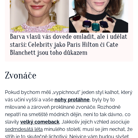
Barva vlasů vás dovede omladit, ale i udělat
starší: Celebrity jako Paris Hilton či Cate
Blanchett jsou toho důkazem
Zvonáče
Pokud bychom měli „vypíchnout“ jeden styl kalhot, který
vás učiní vyšší a vaše
nohy protáhne
, byly by to
milované a zároveň proklínané zvonáče. Rozhodně
nepatří na smetiště módních dějin, není to tak dávno, co
slavily
velký comeback
. Jakkoliv jejich vzhled asociuje
sedmdesátá léta
minulého století, musí se jim nechat, že
střih je to skutečně lichotivý. Nejvíce vám budou slyšet