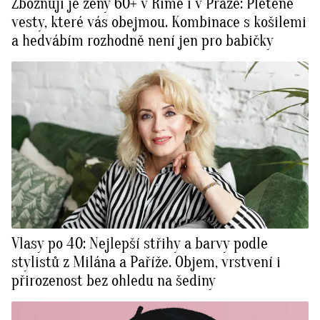
Zbožňují je ženy 60+ v Římě i v Praze: Pletené
vesty, které vás obejmou. Kombinace s košilemi
a hedvábím rozhodně není jen pro babičky
Vlasy po 40: Nejlepší střihy a barvy podle
stylistů z Milána a Paříže. Objem, vrstvení i
přirozenost bez ohledu na šediny