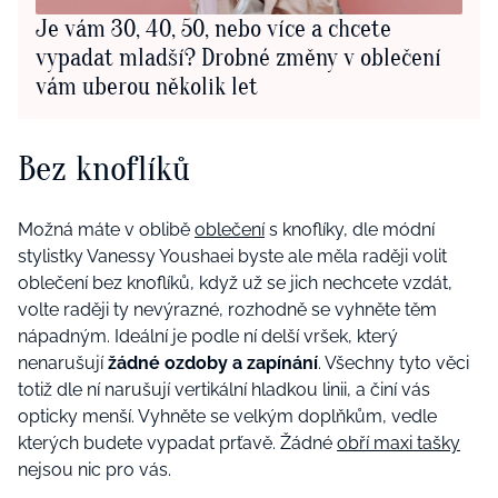
Je vám 30, 40, 50, nebo více a chcete
vypadat mladší? Drobné změny v oblečení
vám uberou několik let
Bez knoflíků
Možná máte v oblibě
oblečení
s knoflíky, dle módní
stylistky Vanessy Youshaei byste ale měla raději volit
oblečení bez knoflíků, když už se jich nechcete vzdát,
volte raději ty nevýrazné, rozhodně se vyhněte těm
nápadným. Ideální je podle ní delší vršek, který
nenarušují
žádné ozdoby a zapínání
. Všechny tyto věci
totiž dle ní narušují vertikální hladkou linii, a činí vás
opticky menší. Vyhněte se velkým doplňkům, vedle
kterých budete vypadat prťavě. Žádné
obří maxi tašky
nejsou nic pro vás.