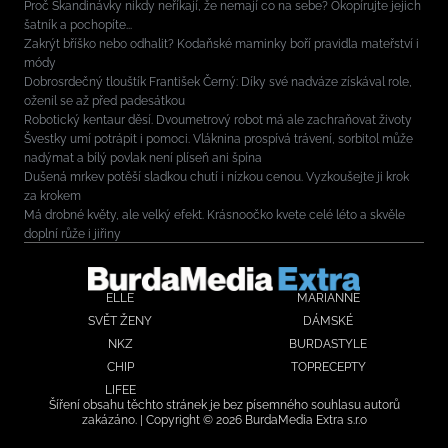
Proč Skandinávky nikdy neříkají, že nemají co na sebe? Okopírujte jejich
šatník a pochopíte...
Zakrýt bříško nebo odhalit? Kodaňské maminky boří pravidla mateřství i
módy
Dobrosrdečný tlouštík František Černý: Díky své nadváze získával role,
oženil se až před padesátkou
Robotický kentaur děsí. Dvoumetrový robot má ale zachraňovat životy
Švestky umí potrápit i pomoci. Vláknina prospívá trávení, sorbitol může
nadýmat a bílý povlak není plíseň ani špína
Dušená mrkev potěší sladkou chutí i nízkou cenou. Vyzkoušejte ji krok
za krokem
Má drobné květy, ale velký efekt. Krásnoočko kvete celé léto a skvěle
doplní růže i jiřiny
ELLE
MARIANNE
SVĚT ŽENY
DÁMSKÉ
NKZ
BURDASTYLE
CHIP
TOPRECEPTY
LIFEE
Šíření obsahu těchto stránek je bez písemného souhlasu autorů
zakázáno. | Copyright © 2026 BurdaMedia Extra s.r.o