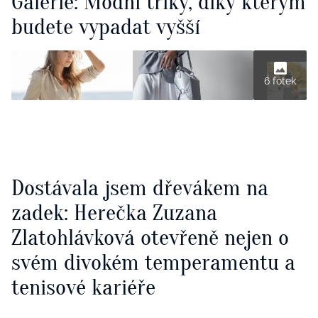
Galerie: Módní triky, díky kterým
budete vypadat vyšší
6 fotek
Dostávala jsem dřevákem na
zadek: Herečka Zuzana
Zlatohlávková otevřeně nejen o
svém divokém temperamentu a
tenisové kariéře