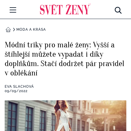
Svetzeny.cz
MÓDA A KRÁSA
MÓDA A KRÁSA
DOMŮ
CELEBRITY
Módní triky pro malé ženy: Vyšší a
Všechny kategorie
štíhlejší můžete vypadat i díky
RETROHUBKY
doplňkům. Stačí dodržet pár pravidel
Rozhovory
PSYCHOLOGIE
v oblékání
Všechny kategorie
ZDRAVÍ
EVA SLACHOVÁ
09/09/2022
Seberozvoj
Všechny kategorie
ZÁBAVA
Životní styl
Všechny kategorie
BYDLENÍ
Testy a kvízy
Všechny kategorie