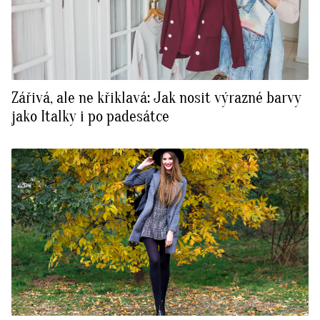
Zářivá, ale ne křiklavá: Jak nosit výrazné barvy
jako Italky i po padesátce