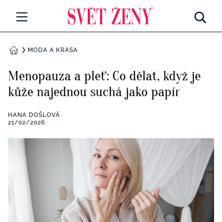
Svetzeny.cz
MÓDA A KRÁSA
MÓDA A KRÁSA
DOMŮ
CELEBRITY
Menopauza a pleť: Co dělat, když je
Všechny kategorie
kůže najednou suchá jako papír
RETROHUBKY
Rozhovory
HANA DOŠLOVÁ
PSYCHOLOGIE
21/02/2026
Všechny kategorie
ZDRAVÍ
Seberozvoj
Všechny kategorie
ZÁBAVA
Životní styl
Všechny kategorie
BYDLENÍ
Testy a kvízy
Všechny kategorie