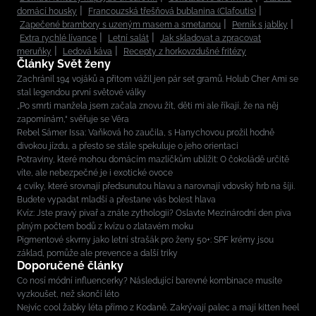
domácí housky
Francouzská třešňová bublanina (Clafoutis)
Zapečené brambory s uzeným masem a smetanou
Perník s jablky
Extra rychlé lívance
Letní salát
Jak skladovat a zpracovat
meruňky
Ledová káva
Recepty z horkovzdušné fritézy
Články Svět ženy
Zachránil 194 vojáků a přitom vážil jen pár set gramů. Holub Cher Ami se
stal legendou první světové války
„Po smrti manžela jsem začala znovu žít, děti mi ale říkají, že na něj
zapomínám,“ svěřuje se Věra
Rebel Sámer Issa: Vaňková ho zaučila, s Hanychovou prožil hodně
divokou jízdu, a přesto se stále spekuluje o jeho orientaci
Potraviny, které mohou domácím mazlíčkům ublížit: O čokoládě určitě
víte, ale nebezpečné je i exotické ovoce
4 cviky, které srovnají předsunutou hlavu a narovnají vdovský hrb na šíji.
Budete vypadat mladší a přestane vás bolest hlava
Kvíz: Jste pravý pivař a znáte zythologii? Oslavte Mezinárodní den piva
plným počtem bodů z kvízu o zlatavém moku
Pigmentové skvrny jako letní strašák pro ženy 50+: SPF krémy jsou
základ, pomůže ale prevence a další triky
Doporučené články
Co nosí módní influencerky? Následující barevné kombinace musíte
vyzkoušet, než skončí léto
Nejvíc cool žabky léta přímo z Kodaně. Zakrývají palec a mají kitten heel