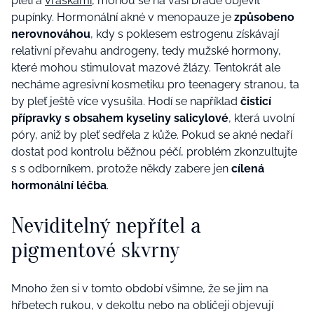
pletí a
vráskami
, mohou se na vaší bradě objevit
pupínky. Hormonální akné v menopauze je
způsobeno
nerovnováhou
, kdy s poklesem estrogenu získávají
relativní převahu androgeny, tedy mužské hormony,
které mohou stimulovat mazové žlázy. Tentokrát ale
necháme agresivní kosmetiku pro teenagery stranou, ta
by pleť ještě více vysušila. Hodí se například
čisticí
přípravky s obsahem kyseliny salicylové
, která uvolní
póry, aniž by pleť sedřela z kůže. Pokud se akné nedaří
dostat pod kontrolu běžnou péčí, problém zkonzultujte
s s odborníkem, protože někdy zabere jen
cílená
hormonální léčba
.
Neviditelný nepřítel a
pigmentové skvrny
Mnoho žen si v tomto období všimne, že se jim na
hřbetech rukou, v dekoltu nebo na obličeji objevují