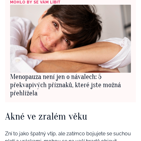
MOHLO BY SE VÁM LÍBIT
Menopauza není jen o návalech: 5
překvapivých příznaků, které jste možná
přehlížela
Akné ve zralém věku
Zní to jako špatný vtip, ale zatímco bojujete se suchou