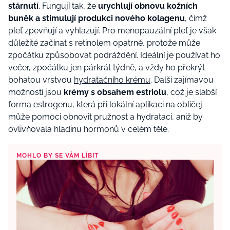
stárnutí
. Fungují tak, že
urychlují obnovu kožních
buněk a stimulují produkci nového kolagenu
, čímž
pleť zpevňují a vyhlazují. Pro menopauzální pleť je však
důležité začínat s retinolem opatrně, protože může
zpočátku způsobovat podráždění. Ideální je používat ho
večer, zpočátku jen párkrát týdně, a vždy ho překrýt
bohatou vrstvou
hydratačního krému
. Další zajímavou
možností jsou
krémy s obsahem estriolu
, což je slabší
forma estrogenu, která při lokální aplikaci na obličej
může pomoci obnovit pružnost a hydrataci, aniž by
ovlivňovala hladinu hormonů v celém těle.
MOHLO BY SE VÁM LÍBIT