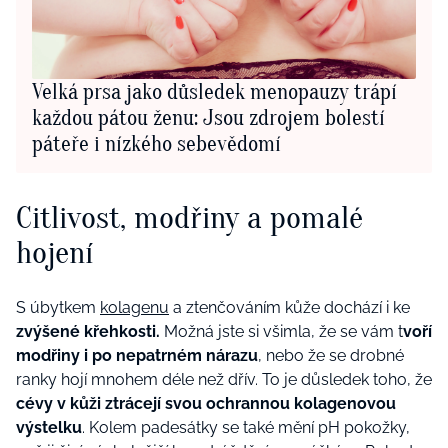
Velká prsa jako důsledek menopauzy trápí
každou pátou ženu: Jsou zdrojem bolestí
páteře i nízkého sebevědomí
Citlivost, modřiny a pomalé
hojení
S úbytkem
kolagenu
a ztenčováním kůže dochází i ke
zvýšené křehkosti.
Možná jste si všimla, že se vám t
voří
modřiny i po nepatrném nárazu
, nebo že se drobné
ranky hojí mnohem déle než dřív. To je důsledek toho, že
cévy v kůži ztrácejí svou ochrannou kolagenovou
výstelku
. Kolem padesátky se také mění pH pokožky,