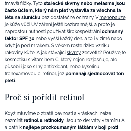
tmavší flíčky. Tyto
stařecké skvrny nebo melasma jsou
často účtem, který nám pleť vystavila za všechna ta
léta na sluníčku
bez dostatečné ochrany. V
menopauze
je kůže vůči UV záření ještě bezbrannější, a proto je
naprostou nutností používat širokospektrální
ochranný
faktor SPF 30
nebo vyšší každý den, a to i v zimě nebo
když je pod mrakem. S věkem roste riziko vzniku
rakoviny kůže. A jak stávající
skvrny
zesvětlit? Používejte
kosmetiku s vitamínem C, který nejen rozjasňuje, ale
působí i jako silný antioxidant, nebo kyselinu
tranexamovou či retinol, jež
pomáhají sjednocovat tón
pleti
.
Proč si pořídit retinol
Když mluvíme o ztrátě pevnosti a vráskách, nelze
nezmínit
retinol a retinoidy
. Jsou to deriváty vitamínu A
a patří k
nejlépe prozkoumaným látkám v boji proti