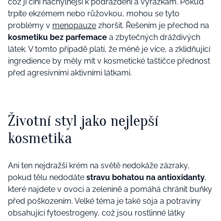
což ji činí náchylnější k podráždění a vyrážkám. Pokud
trpíte ekzémem nebo růžovkou, mohou se tyto
problémy v
menopauze
zhoršit. Řešením je přechod na
kosmetiku bez parfemace
a zbytečných dráždivých
látek. V tomto případě platí, že méně je více, a zklidňující
ingredience by měly mít v kosmetické taštičce přednost
před agresivními aktivními látkami.
Životní styl jako nejlepší
kosmetika
Ani ten nejdražší krém na světě nedokáže zázraky,
pokud tělu nedodáte
stravu bohatou na antioxidanty
,
které najdete v ovoci a zelenině a pomáhá chránit buňky
před poškozením. Velké téma je také sója a potraviny
obsahující fytoestrogeny, což jsou rostlinné látky