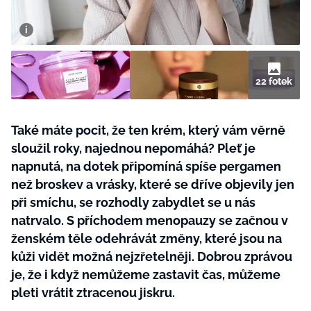
BurdaMedia
Tvoření
Extra
SVĚT ŽENY - 599 KČ
Rady a tipy
ROČNÍ PŘEDPLATNÉ SVĚT ŽENY +
SADA PRODUKTŮ MANA (10 ks)
22 fotek
Také máte pocit, že ten krém, který vám věrně
sloužil roky, najednou nepomáhá? Pleť je
napnutá, na dotek připomíná spíše pergamen
než broskev a vrásky, které se dříve objevily jen
při smíchu, se rozhodly zabydlet se u nás
natrvalo. S příchodem menopauzy se začnou v
ženském těle odehrávát změny, které jsou na
kůži vidět možná nejzřetelněji. Dobrou zprávou
je, že i když nemůžeme zastavit čas, můžeme
pleti vrátit ztracenou jiskru.