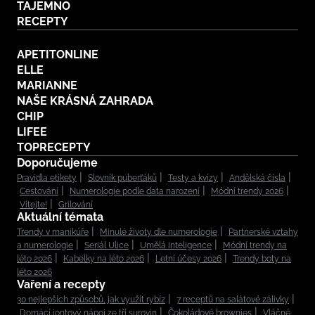
TAJEMNO
RECEPTY
APETITONLINE
ELLE
MARIANNE
NAŠE KRÁSNÁ ZAHRADA
CHIP
LIFEE
TOPRECEPTY
Doporučujeme
Pravidla etikety
Slovník puberťáků
Testy a kvízy
Andělská čísla
Cestování
Numerologie podle data narození
Módní trendy 2026
Vítejte!
Grilování
Aktuální témata
Trendy v manikúře
Minulé životy dle numerologie
Partnerské vztahy
a numerologie
Seriál Ulice
Umělá inteligence
Módní trendy na
léto 2026
Kabelky na léto 2026
Letní účesy 2026
Trendy boty na
léto 2026
Vaření a recepty
30 nejlepších způsobů, jak využít rybíz
7 receptů na salátové zálivky
Domácí iontový nápoj ze tří surovin
Čokoládové brownies
Vláčné