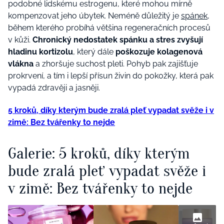
podobné lidskému estrogenu, které mohou mírně
kompenzovat jeho úbytek. Neméně důležitý je
spánek
,
během kterého probíhá většina regeneračních procesů
v kůži.
Chronický nedostatek spánku a stres zvyšují
hladinu kortizolu
, který dále
poškozuje kolagenová
vlákna
a zhoršuje suchost pleti. Pohyb pak zajišťuje
prokrvení, a tím i lepší přísun živin do pokožky, která pak
vypadá zdravěji a jasněji.
5 kroků, díky kterým bude zralá pleť vypadat svěže i v
zimě: Bez tvářenky to nejde
Galerie: 5 kroků, díky kterým
bude zralá pleť vypadat svěže i
v zimě: Bez tvářenky to nejde