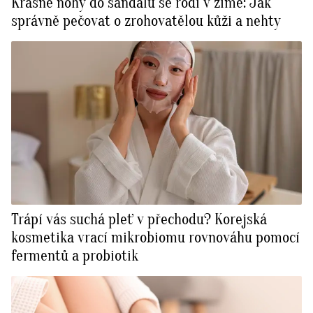
Krásné nohy do sandálů se rodí v zimě: Jak
správně pečovat o zrohovatělou kůži a nehty
Trápí vás suchá pleť v přechodu? Korejská
kosmetika vrací mikrobiomu rovnováhu pomocí
fermentů a probiotik