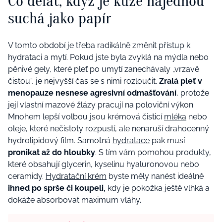
Co dělat, když je kůže najednou
suchá jako papír
V tomto období je třeba radikálně změnit přístup k
hydrataci a mytí. Pokud jste byla zvyklá na mýdla nebo
pěnivé gely, které pleť po umytí zanechávaly „vrzavě
čistou“, je nejvyšší čas se s nimi rozloučit.
Zralá pleť v
menopauze nesnese agresivní odmašťování
, protože
její vlastní mazové žlázy pracují na poloviční výkon.
Mnohem lepší volbou jsou krémová čisticí
mléka
nebo
oleje, které nečistoty rozpustí, ale nenaruší drahocenný
hydrolipidový film. Samotná
hydratace
pak musí
pronikat až do hloubky
. S tím vám pomohou produkty,
které obsahují glycerin, kyselinu hyaluronovou nebo
ceramidy.
Hydratační krém
byste měly nanést ideálně
ihned po sprše či koupeli,
kdy je pokožka ještě vlhká a
dokáže absorbovat maximum vláhy.