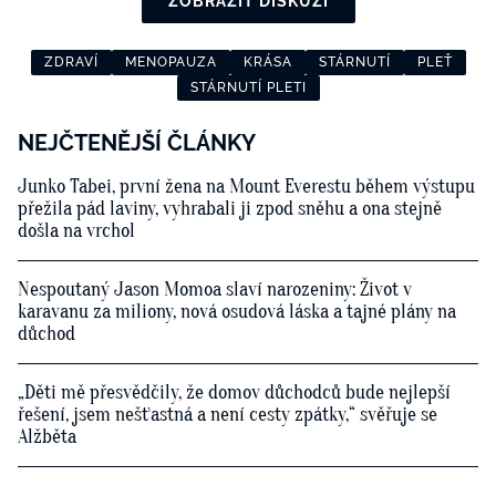
ZOBRAZIT DISKUZI
ZDRAVÍ
MENOPAUZA
KRÁSA
STÁRNUTÍ
PLEŤ
STÁRNUTÍ PLETI
NEJČTENĚJŠÍ ČLÁNKY
Junko Tabei, první žena na Mount Everestu během výstupu
přežila pád laviny, vyhrabali ji zpod sněhu a ona stejně
došla na vrchol
Nespoutaný Jason Momoa slaví narozeniny: Život v
karavanu za miliony, nová osudová láska a tajné plány na
důchod
„Děti mě přesvědčily, že domov důchodců bude nejlepší
řešení, jsem nešťastná a není cesty zpátky,“ svěřuje se
Alžběta