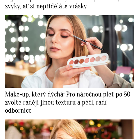
zvyky, ať si nepřiděláte vrásky
Make-up, který dýchá: Pro náročnou pleť po 50
zvolte raději jinou texturu a péči, radí
odbornice