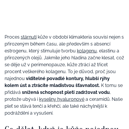
Proces
stárnutí
kůže v období klimakteria souvisí nejen s
přirozeným během času, ale především s absencí
estrogenu, který stimuluje tvorbu
kolagenu
, elastinu a
přirozených olejů. Jakmile jeho hladina začne klesat, což
se děje už v perimenopauze, kůže ztrácí až třicet
procent veškerého kolagenu. To je důvod, proč jsou
najednou
viditelné povadlé kontury, hlubší rýhy
kolem úst a ztrácíte mladistvou šťavnatost.
K tomu se
přidává
snížená schopnost pleti zadržovat vodu
,
protože ubývá i
kyseliny hyaluronové
a ceramidů. Naše
pleť se stává tenčí a křehčí, ale také náchylnější k
podráždění a vysušení.