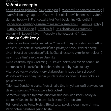
léto 2026
Vaření a recepty
30 nejlepších způsobů, jak využít rybíz
7 receptů na salátové zálivky
Domácí iontový nápoj ze tří surovin
Čokoládové brownies
Vláčné
domácí housky
Francouzská třešňová bublanina (Clafoutis)
Zapečené brambory s uzeným masem a smetanou
Perník s jablky
Extra rychlé lívance
Letní salát
Jak skladovat a zpracovat
meruňky
Ledová káva
Recepty z horkovzdušné fritézy
Články Svět ženy
Týdenní tarotová předpověď Alice Cross od 10. srpna: Zatočte s kostlivci
ve skříni, vyhněte se podvodníkům a přivítejte novou životní energii
„Maminka si po rozvodu pořídila kočku, dnes se to vymklo kontrole a já
nevím, co s tím,“ svěřuje se Veronika
Ikona českého rapu Vladimír 518: Utekl z „dobré rodiny“ do squatu na
Ladronku. 30 let ovlivňuje hudební scénu a dobyl svět kultury
Víte, proč kočky předou, který pták nestaví hnízdo a jak spí včely?
Přírodovědný kvíz plný fascinujících faktů o zvířatech, který pobaví a
poučí zároveň
Tajemství ženského blaha: Proč si naše tělo i mysl zaslouží pravidelnou
dávku čisté slasti? Omlazuje a léčí bolest
Sametové tlapky a tajemná duše: Mezinárodní den koček odkrývá
tajemství fascinujících šelem i lásku Čechů ke kočkám
Psí horoskop na tento týden: Střelci touží po objevování nových míst,
Váhy potěší návštěva psího hřiště