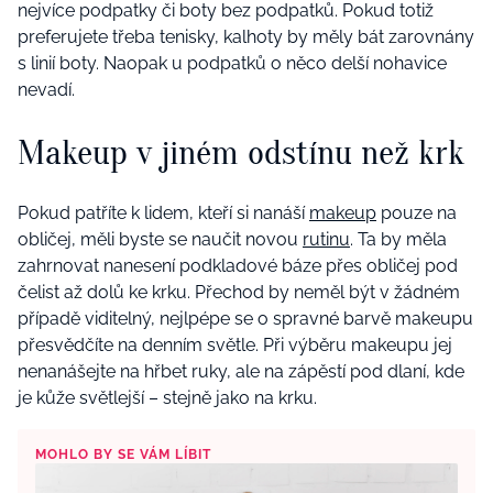
nejvíce podpatky či boty bez podpatků. Pokud totiž
preferujete třeba tenisky, kalhoty by měly bát zarovnány
s linií boty. Naopak u podpatků o něco delší nohavice
nevadí.
Makeup v jiném odstínu než krk
Pokud patříte k lidem, kteří si nanáší
makeup
pouze na
obličej, měli byste se naučit novou
rutinu
. Ta by měla
zahrnovat nanesení podkladové báze přes obličej pod
čelist až dolů ke krku. Přechod by neměl být v žádném
případě viditelný, nejlpépe se o spravné barvě makeupu
přesvědčíte na denním světle. Při výběru makeupu jej
nenanášejte na hřbet ruky, ale na zápěstí pod dlaní, kde
je kůže světlejší – stejně jako na krku.
MOHLO BY SE VÁM LÍBIT