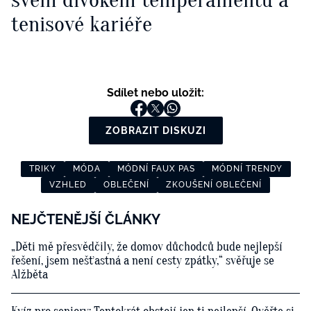
tenisové kariéře
Sdílet nebo uložit:
ZOBRAZIT DISKUZI
TRIKY
MÓDA
MÓDNÍ FAUX PAS
MÓDNÍ TRENDY
VZHLED
OBLEČENÍ
ZKOUŠENÍ OBLEČENÍ
NEJČTENĚJŠÍ ČLÁNKY
„Děti mě přesvědčily, že domov důchodců bude nejlepší
řešení, jsem nešťastná a není cesty zpátky,“ svěřuje se
Alžběta