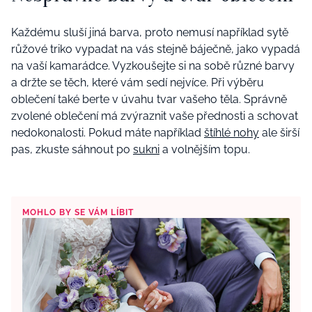
Každému sluší jiná barva, proto nemusí například sytě
růžové triko vypadat na vás stejně báječně, jako vypadá
na vaší kamarádce. Vyzkoušejte si na sobě různé barvy
a držte se těch, které vám sedí nejvíce. Při výběru
oblečení také berte v úvahu tvar vašeho těla. Správně
zvolené oblečení má zvýraznit vaše přednosti a schovat
nedokonalosti. Pokud máte například
štíhlé nohy
ale širší
pas, zkuste sáhnout po
sukni
a volnějším topu.
MOHLO BY SE VÁM LÍBIT