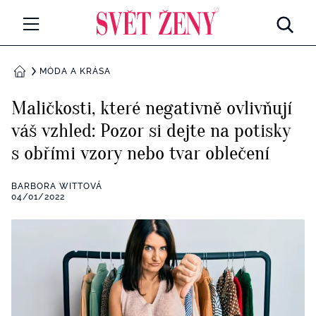
Svetzeny.cz
MÓDA A KRÁSA
MÓDA A KRÁSA
DOMŮ
CELEBRITY
Maličkosti, které negativně ovlivňují
Všechny kategorie
váš vzhled: Pozor si dejte na potisky
RETROHUBKY
s obřími vzory nebo tvar oblečení
Rozhovory
PSYCHOLOGIE
BARBORA WITTOVÁ
Všechny kategorie
04/01/2022
ZDRAVÍ
Seberozvoj
Všechny kategorie
ZÁBAVA
Životní styl
Všechny kategorie
BYDLENÍ
Testy a kvízy
Všechny kategorie