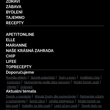
ZDRAVÍ
ZÁBAVA
BYDLENÍ
TAJEMNO
RECEPTY
APETITONLINE
ELLE
MARIANNE
NAŠE KRÁSNÁ ZAHRADA
CHIP
LIFEE
TOPRECEPTY
Doporučujeme
Pravidla etikety
Slovník puberťáků
Testy a kvízy
Andělská čísla
Cestování
Numerologie podle data narození
Módní trendy 2026
Vítejte!
Grilování
Aktuální témata
Trendy v manikúře
Minulé životy dle numerologie
Partnerské vztahy
a numerologie
Seriál Ulice
Umělá inteligence
Módní trendy na
léto 2026
Kabelky na léto 2026
Letní účesy 2026
Trendy boty na