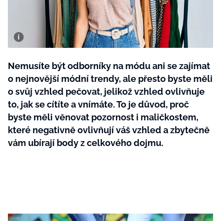
BurdaMedia
Tvoření
Extra
SVĚT ŽENY - 599 KČ
Rady a tipy
ROČNÍ PŘEDPLATNÉ SVĚT ŽENY +
SADA PRODUKTŮ MANA (10 ks)
Nemusíte být odborníky na módu ani se zajímat
o nejnovější módní trendy, ale přesto byste měli
o svůj vzhled pečovat, jelikož vzhled ovlivňuje
to, jak se cítíte a vnímáte. To je důvod, proč
byste měli věnovat pozornost i maličkostem,
které negativně ovlivňují váš vzhled a zbytečně
vám ubírají body z celkového dojmu.