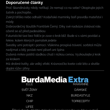
Doporučené články
Proč Skandinávky nikdy neříkají, že nemají co na sebe? Okopírujte jejich
šatník a pochopíte...
Zakrýt bříško nebo odhalit? Kodaňské maminky boří pravidla mateřství i
módy
Dobrosrdečný tlouštík František Černý: Díky své nadváze získával role,
oženil se až před padesátkou
Futuristické taxi bez řidiče je zase o krok blíž. Bude si s vámi povídat a
řekne, kolem kterých památek jedete
Švestky umí potrápit i pomoci. Vláknina prospívá trávení, sorbitol může
nadýmat a bílý povlak není plíseň ani špína
Dušená mrkev potěší sladkou chutí i nízkou cenou. Vyzkoušejte ji krok
za krokem
Má drobné květy, ale velký efekt. Krásnoočko kvete celé léto a skvěle
doplní růže i jiřiny
ELLE
MARIANNE
SVĚT ŽENY
DÁMSKÉ
NKZ
BURDASTYLE
CHIP
TOPRECEPTY
LIFEE