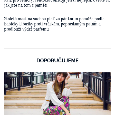
Kvíz pro seniory: Tentokrát obstojí jen ti nejlepší. Ověřte si,
jak jste na tom s pamětí
Stoletá mast na suchou pleť za pár korun pomůže podle
babičky Libušky proti vráskám, popraskaným patám a
prodlouží výdrž parfému
DOPORUČUJEME