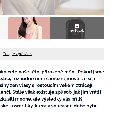
19 fotek
na
Google zprávách
ako celé naše tělo, přirozeně mění. Pokud jsme
šticí, rozhodně není samozřejmostí, že si ji
iny žen vlasy s rostoucím věkem ztrácejí
enčí. Stále však existuje způsob, jak jim vrátit
 zkusili mnohé, ale výsledky vás příliš
ejské kosmetiky, která v současné době hýbe