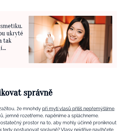
osmetiku.
ou ukryté
a tak
í
ikovat správně
 zažitou, že mnohdy
při mytí vlasů příliš nepřemýšlíme
.
, jemně rozetřeme, napěníme a spláchneme.
ostatečný prostor na to, aby mohly účinně proniknout
ak tedy postupovat správně? Vlasy nejdříve navlhčete