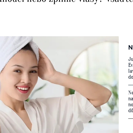
N
Ju
Ev
la
do
Ne
na
no
d