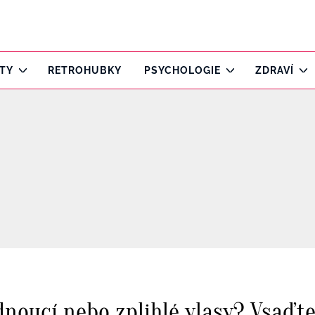
ITY
RETROHUBKY
PSYCHOLOGIE
ZDRAVÍ
ídnoucí nebo zplihlé vlasy? Vsaďt