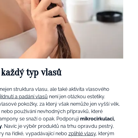
každý typ vlasů
jen struktura vlasu, ale také aktivita vlasového
Řídnutí a padání vlasů
není jen otázkou estetiky.
lasové pokožky, za který však nemůže jen vyšší věk,
e
nebo používání nevhodných přípravků, které
šampony se snaží o opak. Podporují
mikrocirkulaci,
y
. Navíc je výběr produktů na trhu opravdu pestrý,
y na řídké, vypadávající nebo
zplihlé vlasy
, kterým