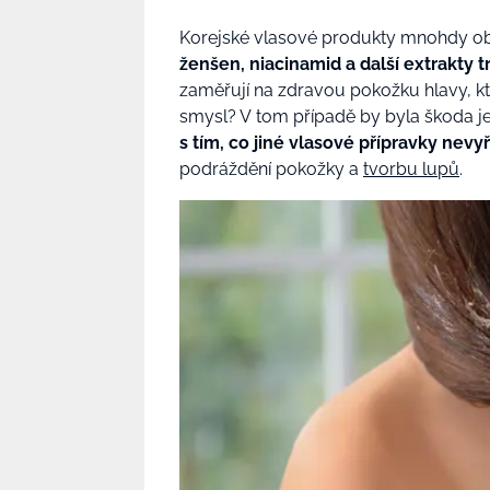
Korejské vlasové produkty mnohdy obsa
ženšen, niacinamid a další extrakty 
zaměřují na zdravou pokožku hlavy, k
smysl? V tom případě by byla škoda je
s tím, co jiné vlasové přípravky nevyř
podráždění pokožky a
tvorbu lupů
.