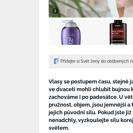
Přidejte si Svět ženy do oblíbených 
Vlasy se postupem času, stejně j
ve dvaceti mohli chlubit bujnou k
zachováme i po padesátce. U větš
pružnost, objem, jsou jemnější a t
jejich původní sílu. Pokud jste již
nenadchly, vyzkoušejte sílu kor
světem.