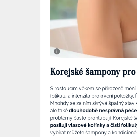
Korejské šampony pro 
S rostoucím věkem se přirozeně mění ne
folikulu a intenzita prokrvení pokožky.
Mnohdy se za ním skrývá špatný stav v
ale také
dlouhodobě nesprávná péč
problémy často prohlubují. Korejské 
posilují vlasové kořínky a čistí folikul
vybírat můžete šampony a kondicionér