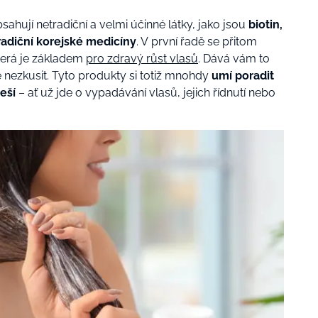
hují netradiční a velmi účinné látky, jako jsou
biotin,
tradiční korejské medicíny
. V první řadě se přitom
terá je základem
pro zdravý růst vlasů
. Dává vám to
 nezkusit. Tyto produkty si totiž mnohdy
umí poradit
eší
– ať už jde o vypadávání vlasů, jejich řídnutí nebo