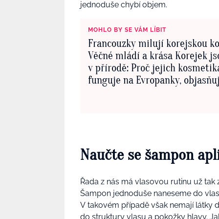
jednoduše chybí objem.
MOHLO BY SE VÁM LÍBIT
Francouzky milují korejskou k
Věčné mládí a krása Korejek js
v přírodě: Proč jejich kosmetik
funguje na Evropanky, objasňuj
odborníci
Naučte se šampon apl
Řada z nás má vlasovou rutinu už tak
Šampon jednoduše naneseme do vlasů
V takovém případě však nemají látky d
do struktury vlasu a pokožky hlavy. J