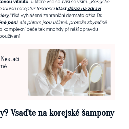
ovou vitalitu
, u které vše souvisí se vším.
„Korejské
padních receptur tendenci
klást
důraz na zdraví
iéry,“
říká vyhlášená zahraniční dermatoložka Dr.
éně pění
, ale přitom jsou účinné, protože zbytečně
o komplexní péče tak mnohdy přináší opravdu
používání.
 Nestačí
rné
asy? Vsaďte na korejské šampony