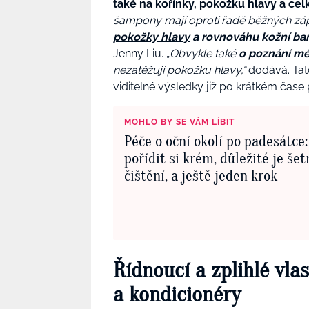
také na kořínky, pokožku hlavy a celk
šampony mají oproti řadě běžných zá
pokožky hlavy
a rovnováhu kožní bar
Jenny Liu. „
Obvykle také
o poznání m
nezatěžují pokožku hlavy,“
dodává. Tat
viditelné výsledky již po krátkém čase 
MOHLO BY SE VÁM LÍBIT
Péče o oční okolí po padesátce:
pořídit si krém, důležité je šet
čištění, a ještě jeden krok
Řídnoucí a zplihlé vl
a kondicionéry