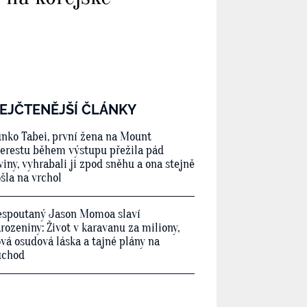
EJČTENĚJŠÍ ČLÁNKY
nko Tabei, první žena na Mount
erestu během výstupu přežila pád
viny, vyhrabali ji zpod sněhu a ona stejně
šla na vrchol
spoutaný Jason Momoa slaví
rozeniny: Život v karavanu za miliony,
vá osudová láska a tajné plány na
ůchod