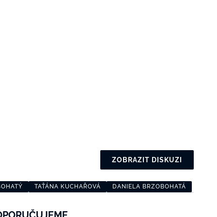
ZOBRAZIT DISKUZI
BOHATÝ
TAŤÁNA KUCHAŘOVÁ
DANIELA BRZOBOHATÁ
OPORUČUJEME