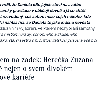
dit, že Daniela (dle jejích slov) na svatbu
námky gravitace v obličeji dovolí a já se chtěl
ýt rozvedený, což sebou nese cejch někoho, kdo
i nahlas říct, že Daniela to jako krásná nevěsta
exkluzivním vyjádření, ve kterém nechybí ani samotný
ost s místními úřady, schopného a zkušeného
, starší sestru s prořízlou italskou pusou a vše frčí
kem na zadek: Herečka Zuzana
ě nejen o svém divokém
ové kariéře