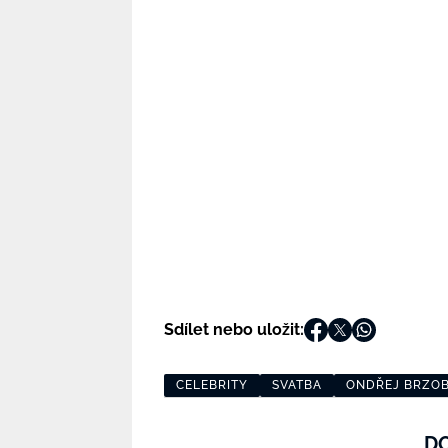
Sdílet nebo uložit:
CELEBRITY
SVATBA
ONDŘEJ BRZO
D