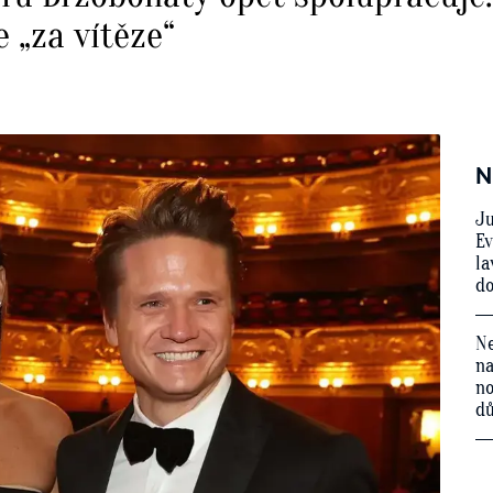
e „za vítěze“
N
Ju
Ev
la
do
Ne
na
no
d