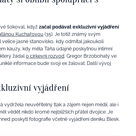
rvé šokoval, když
začal podávat exkluzivní vyjádření
aťánou Kuchařovou
(35). Je totiž známý svým
velice jasné stanovisko, kdy odmítal jakoukoli
hem kauzy, kdy měla Táňa údajně poskytnou intimní
 který žádal
o církevní rozvod
. Gregor Brzobohatý ve
uniklé informace bude svoji ex žalovat. Další vývoj
kluzivní vyjádření
erá vydržela neuvěřitelný tlak a zájem nejen médií, ale i
měl vědět nikdo kromě nejbližších přátel dvojice. Je
ihned poskytl fotografie včetně vyjádření deníku Blesk.