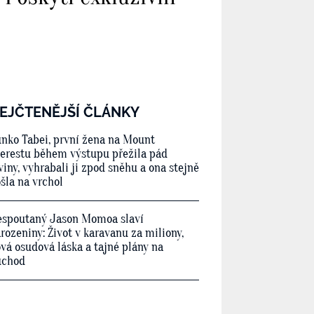
EJČTENĚJŠÍ ČLÁNKY
nko Tabei, první žena na Mount
erestu během výstupu přežila pád
viny, vyhrabali ji zpod sněhu a ona stejně
šla na vrchol
spoutaný Jason Momoa slaví
rozeniny: Život v karavanu za miliony,
vá osudová láska a tajné plány na
ůchod