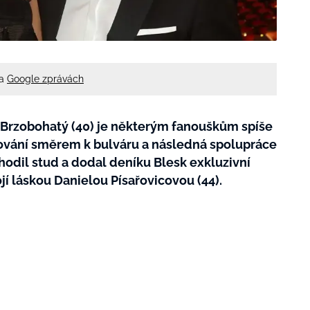
na
Google zprávách
 Brzobohatý (40) je některým fanouškům spíše
řování směrem k bulváru a následná spolupráce
odil stud a dodal deníku Blesk exkluzivní
jí láskou Danielou Písařovicovou (44).