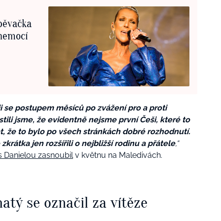
pěvačka
 nemocí
i se postupem měsíců po zvážení pro a proti
stili jsme, že evidentně nejsme první Češi, které to
 že to bylo po všech stránkách dobré rozhodnutí.
átka jen rozšířili o nejbližší rodinu a přátele
,“
s Danielou zasnoubil
v květnu na Maledivách.
atý se označil za vítěze