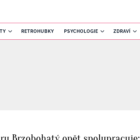
ITY
RETROHUBKY
PSYCHOLOGIE
ZDRAVÍ
ru Brzobohatý opět spolupracuje: