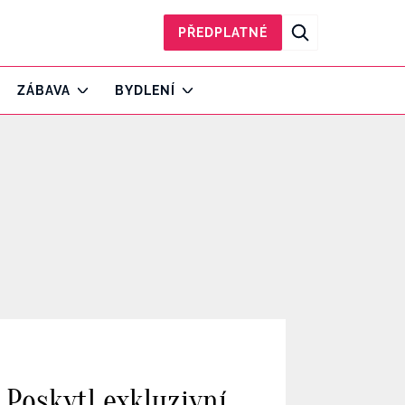
PŘEDPLATNÉ
ZÁBAVA
BYDLENÍ
 Poskytl exkluzivní