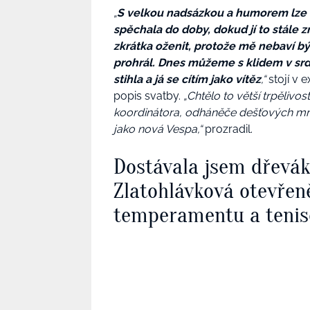
„
S velkou nadsázkou a humorem lze tvr
spěchala do doby, dokud jí to stále z
zkrátka oženit, protože mě nebaví b
prohrál. Dnes můžeme s klidem v srdc
stihla a já se cítím jako vítěz
,“
stojí v 
popis svatby.
„Chtělo to větší trpěliv
koordinátora, odháněče dešťových mraků
jako nová Vespa,
“
prozradil.
Dostávala jsem dřevá
Zlatohlávková otevřen
temperamentu a tenis