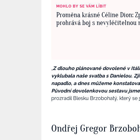
MOHLO BY SE VÁM LÍBIT
Proměna krásné Céline Dion: Z
prohrává boj s nevyléčitelnou
„
Z dlouho plánované dovolené v Itáli
vyklubala naše svatba s Danielou. Zji
napadlo, a dnes můžeme konstatovat,
Původní dovolenkovou sestavu jsme zkr
prozradil Blesku Brzobohatý, který se
Ondřej Gregor Brzoboh