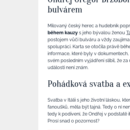
bulvárem
Milovaný český herec a hudebník pop
během kauzy
s jeho bývalou ženou
T
postojem vůči bulváru a vždy zaujímal 
spolupráci. Karta se otočila právě bě
informace, které byly v dokumentech,
svém posledním vyjádření slíbil, že za 
událostí není znám.
Pohádková svatba a ex
Svatba v Itálii s jeho životní láskou, kt
fanoušků, měla být tajná. Tedy o ní ne
tedy k podivení, že Ondřej v podstatě 
Prosí snad o pozornost?