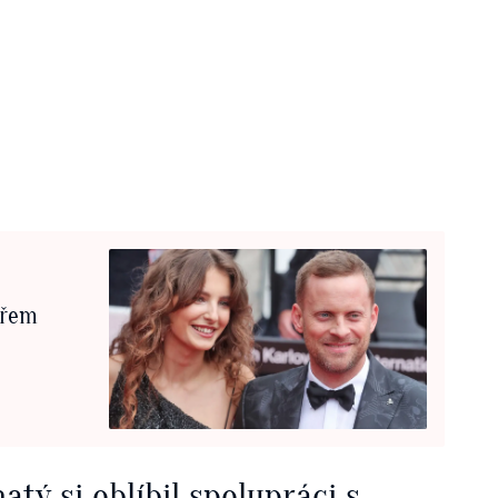
ařem
tý si oblíbil spolupráci s