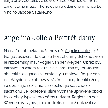
lidí je přesvědčena, že se ve skutečnosti nedíváme na
ženu, ale na muže – konkrétně na údajného milence Da
Vinciho Jacopa Saltarelliho.
Angelina Jolie a Portrét dámy
Na dalším obrázku můžeme vidět
Angelinu Jolie
, jejíž
tvář je zasazena do obrazu Portrét dámy. Jeho autorem
je nizozemský malíř Rogier van der Weyden. Obraz byl
namalován kolem roku 1460. Obraz má být příkladem
abstraktní elegance, v tomto stylu maloval Rogier van
der Weyden své obrazy v závěru kariéry. Identita ženy
na obrazu je neznámá, ale spekuluje se, že jde o
šlechtičnu. Její oblečení i silně vytrhané upravené obočí
bylo tehdy typické pro dámy u dvora. Rogier van der
Weyden byl vynikajícím portrétistou, což dokázal i v