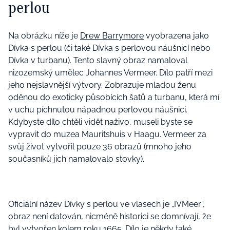
perlou
Na obrázku níže je
Drew Barrymore
vyobrazena jako
Dívka s perlou (či také Dívka s perlovou náušnicí nebo
Dívka v turbanu). Tento slavný obraz namaloval
nizozemský umělec Johannes Vermeer. Dílo patří mezi
jeho nejslavnější výtvory. Zobrazuje mladou ženu
oděnou do exoticky působících šatů a turbanu, která mí
v uchu píchnutou nápadnou perlovou náušnici.
Kdybyste dílo chtěli vidět naživo, museli byste se
vypravit do muzea Mauritshuis v Haagu. Vermeer za
svůj život vytvořil pouze 36 obrazů (mnoho jeho
současníků jich namalovalo stovky).
Oficiální název Dívky s perlou ve vlasech je „IVMeer“,
obraz není datován, nicméně historici se domnívají, že
byl vytvořen kolem roku 1665. Dílo je někdy také