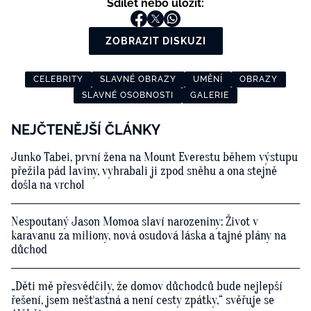
Sdílet nebo uložit:
ZOBRAZIT DISKUZI
CELEBRITY
SLAVNÉ OBRAZY
UMĚNÍ
OBRAZY
SLAVNÉ OSOBNOSTI
GALERIE
NEJČTENĚJŠÍ ČLÁNKY
Junko Tabei, první žena na Mount Everestu během výstupu
přežila pád laviny, vyhrabali ji zpod sněhu a ona stejně
došla na vrchol
Nespoutaný Jason Momoa slaví narozeniny: Život v
karavanu za miliony, nová osudová láska a tajné plány na
důchod
„Děti mě přesvědčily, že domov důchodců bude nejlepší
řešení, jsem nešťastná a není cesty zpátky,“ svěřuje se