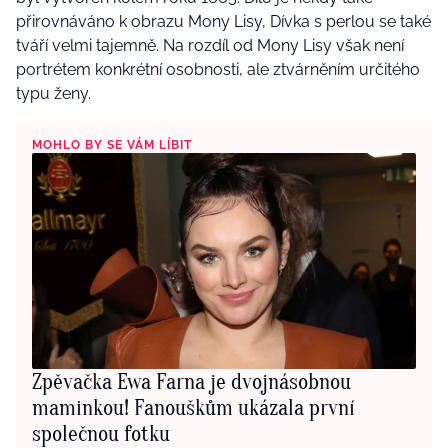
přirovnáváno k obrazu Mony Lisy, Dívka s perlou se také
tváří velmi tajemně. Na rozdíl od Mony Lisy však není
portrétem konkrétní osobnosti, ale ztvárněním určitého
typu ženy.
MOHLO BY SE VÁM LÍBIT
Zpěvačka Ewa Farna je dvojnásobnou
maminkou! Fanouškům ukázala první
společnou fotku