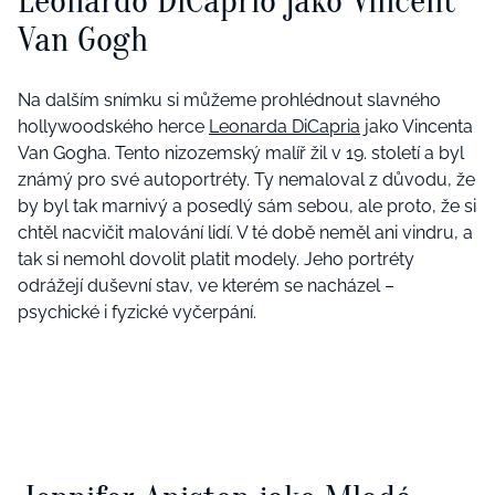
Leonardo DiCaprio jako Vincent
Van Gogh
Na dalším snímku si můžeme prohlédnout slavného
hollywoodského herce
Leonarda DiCapria
jako Vincenta
Van Gogha. Tento nizozemský malíř žil v 19. století a byl
známý pro své autoportréty. Ty nemaloval z důvodu, že
by byl tak marnivý a posedlý sám sebou, ale proto, že si
chtěl nacvičit malování lidí. V té době neměl ani vindru, a
tak si nemohl dovolit platit modely. Jeho portréty
odrážejí duševní stav, ve kterém se nacházel –
psychické i fyzické vyčerpání.