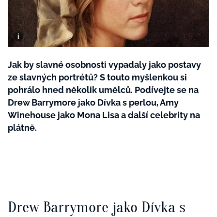
BurdaMedia
Tvoření
Extra
SVĚT ŽENY - 599 KČ
Rady a tipy
ROČNÍ PŘEDPLATNÉ SVĚT ŽENY +
SADA PRODUKTŮ MANA (10 ks)
Jak by slavné osobnosti vypadaly jako postavy
ze slavných portrétů? S touto myšlenkou si
pohrálo hned několik umělců. Podívejte se na
Drew Barrymore jako Dívka s perlou, Amy
Winehouse jako Mona Lisa a další celebrity na
plátně.
Drew Barrymore jako Dívka s