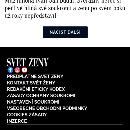
Muž mnoha tváří Jan Budař: Svérázný herec si
pečlivě hlídá své soukromí a ženu po svém boku
už roky nepředstavil
NAČÍST DALŠÍ
PŘEDPLATNÉ SVĚT ŽENY
KONTAKT SVĚT ŽENY
REDAKČNÍ ETICKÝ KODEX
ZÁSADY OCHRANY SOUKROMÍ
NASTAVENÍ SOUKROMÍ
VŠEOBECNÉ OBCHODNÍ PODMÍNKY
COOKIES ZÁSADY
INZERCE