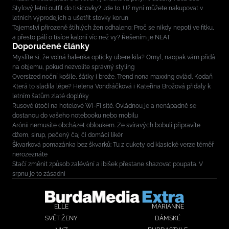
Stylový letní outfit do tisícovky? Jde to. Už nyní můžete nakupovat v
letních výprodejích a ušetřit stovky korun
Tajemství přirozeně štíhlých žen odhaleno: Proč se nikdy nepotí ve fitku,
a přesto pálí o tisíce kalorií víc než vy? Řešením je NEAT
Doporučené články
Myslíte si, že volná halenka opticky ubere kila? Omyl, naopak vám přidá
na objemu, pokud nezvolíte správný styling
Oversized noční košile, šátky i brože. Trend nona maxxing ovládl Kodaň
Která to sladila lépe? Helena Vondráčková i Kateřina Brožová přidaly k
letním šatům zlaté doplňky
Rusové útočí na hotelové Wi-Fi sítě. Ovládnou je a nenápadně se
dostanou do vašeho notebooku nebo mobilu
Arónii nemusíte obcházet obloukem. Ze svíravých bobulí připravíte
džem, sirup, pečený čaj či domácí likér
Škvarková pomazánka bez škvarků: Tu z cukety od klasické verze téměř
nerozeznáte
Stačí změnit způsob zalévání a ibišek přestane shazovat poupata. V
srpnu je to zásadní
ELLE
MARIANNE
SVĚT ŽENY
DÁMSKÉ