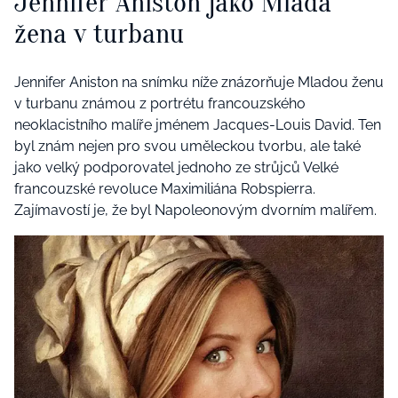
Jennifer Aniston jako Mladá
žena v turbanu
Jennifer Aniston na snímku níže znázorňuje Mladou ženu
v turbanu známou z portrétu francouzského
neoklacistního malíře jménem Jacques-Louis David. Ten
byl znám nejen pro svou uměleckou tvorbu, ale také
jako velký podporovatel jednoho ze strůjců Velké
francouzské revoluce Maximiliána Robspierra.
Zajímavostí je, že byl Napoleonovým dvorním malířem.