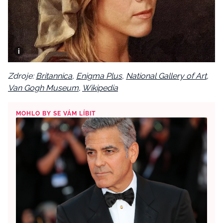
Zdroje:
Britannica
,
Enigma Plus
,
National Gallery of Art
,
Van Gogh Museum
,
Wikipedia
MOHLO BY SE VÁM LÍBIT