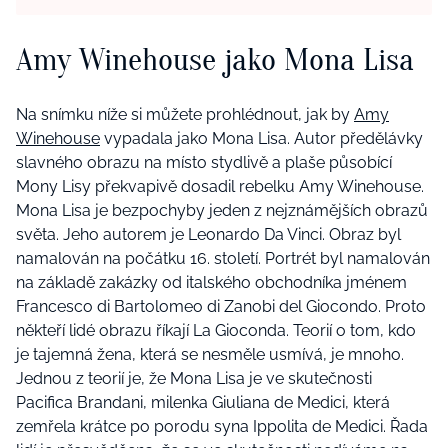
Amy Winehouse jako Mona Lisa
Na snímku níže si můžete prohlédnout, jak by
Amy
Winehouse
vypadala jako Mona Lisa. Autor předělávky
slavného obrazu na místo stydlivě a plaše působící
Mony Lisy překvapivě dosadil rebelku Amy Winehouse.
Mona Lisa je bezpochyby jeden z nejznámějších obrazů
světa. Jeho autorem je Leonardo Da Vinci. Obraz byl
namalován na počátku 16. století. Portrét byl namalován
na základě zakázky od italského obchodníka jménem
Francesco di Bartolomeo di Zanobi del Giocondo. Proto
někteří lidé obrazu říkají La Gioconda. Teorií o tom, kdo
je tajemná žena, která se nesměle usmívá, je mnoho.
Jednou z teorií je, že Mona Lisa je ve skutečnosti
Pacifica Brandani, milenka Giuliana de Medici, která
zemřela krátce po porodu syna Ippolita de Medici. Řada