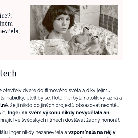
ice?:
olném
nevřela,
tech
e otevřely dveře do filmového světa a díky jejímu
í nabídky, pletl by se. Role Pipi byla natolik výrazná a
iln
ě, že ji nikdo do jiných projektů obsazovat nechtěl,
víc,
Inger na svém výkonu nikdy nevydělala ani
 hrající ve švédských filmech dostávat žádný honorář.
riálu Inger nikdy nezanevřela a
vzpomínala na něj v