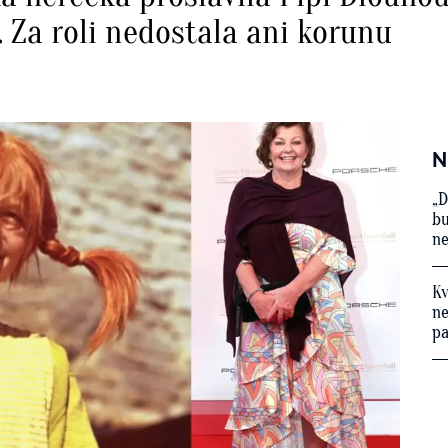
 Za roli nedostala ani korunu
N
„D
bu
ne
Kv
ne
p