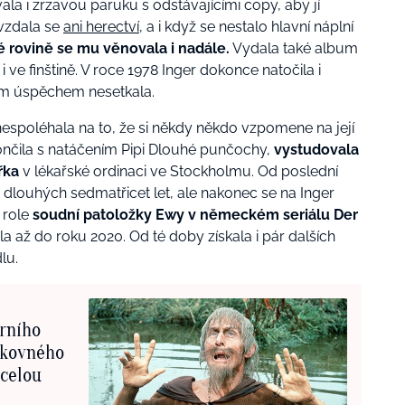
ala i zrzavou paruku s odstávajícími copy, aby jí
evzdala se
ani herectví
, a i když se nestalo hlavní náplní
 rovině se mu věnovala i nadále.
Vydala také album
e i ve finštině. V roce 1978 Inger dokonce natočila i
ným úspěchem nesetkala.
 nespoléhala na to, že si někdy někdo vzpomene na její
ončila s natáčením Pipi Dlouhé punčochy,
vystudovala
řka
v lékařské ordinaci ve Stockholmu. Od poslední
dlouhých sedmatřicet let, ale nakonec se na Inger
 role
soudní patoložky Ewy v německém seriálu Der
la až do roku 2020. Od té doby získala i pár dalších
lu.
rního
ikovného
 celou