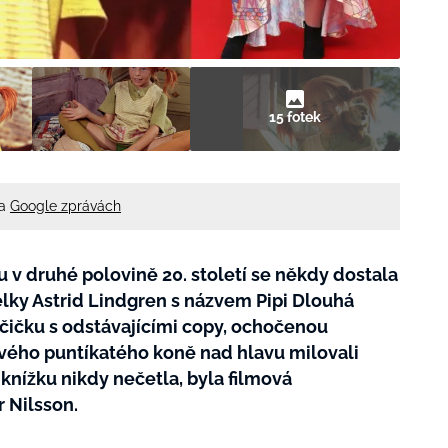
15 fotek
na
Google zprávách
v druhé polovině 20. století se někdy dostala
lky Astrid Lindgren s názvem Pipi Dlouhá
čičku s odstávajícími copy, ochočenou
vého puntíkatého koně nad hlavu milovali
 knížku nikdy nečetla, byla filmová
r Nilsson.