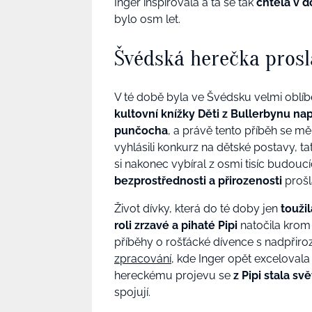
Inger inspirovala a ta se tak
chtěla v d
bylo osm let.
Švédská herečka prosl
V té době byla ve Švédsku velmi oblíb
kultovní knížky Děti z Bullerbynu nap
punčocha
, a právě tento příběh se mě
vyhlásili konkurz na dětské postavy, ta
si nakonec vybíral z osmi tisíc budouc
bezprostřednosti a přirozenosti
prošla
Život dívky, která do té doby jen
toužil
roli zrzavé a pihaté Pipi
natočila krom 
příběhy o rošťácké dívence s nadpřir
zpracování
, kde Inger opět excelovala
hereckému projevu se
z Pipi stala s
spojují.