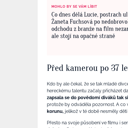
MOHLO BY SE VÁM LÍBIT
Co dnes dělá Lucie, postrach ul
Žaneta Fuchsová po nedobrov
odchodu z branže na film neza
ale stojí na opačné straně
Před kamerou po 37 le
Kdo by ale čekal, že se tak mladé dívc
hereckému talentu začaly přicházet dalš
zapsala se do povědomí diváků tak s
protože by odváděla pozornost. A co 
korunu,
jelikož v té době nesměly děti
Přesto na svoje působení ve filmu i se