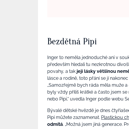
Bezdětná Pipi
Inger to neměla jednoduché ani v sou
především hledali tu nezkrotnou divošku
povahy, a tak
její lásky většinou nem
lásce a rodině, toto přání se jí nakone
„Samozřejmě bych ráda měla muže a dě
byly vždy příliš krátké a často jsem se
nebo Pipi,“ uvedla Inger podle webu S
Bývalé dětské hvězdě je dnes čtyřiaše
Pipi můžete zaznamenat.
Plastickou ch
odmítá
. „Možná jsem jiná generace. Pr