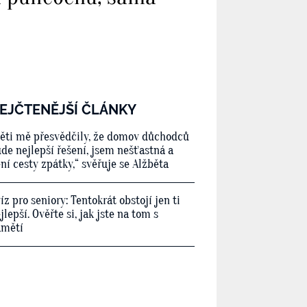
EJČTENĚJŠÍ ČLÁNKY
ěti mě přesvědčily, že domov důchodců
de nejlepší řešení, jsem nešťastná a
ní cesty zpátky,“ svěřuje se Alžběta
íz pro seniory: Tentokrát obstojí jen ti
jlepší. Ověřte si, jak jste na tom s
amětí