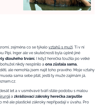
kromí, zejména co se týkalo
vztahů s muži
. Ti v ní
 Pipi, Inger ale ve skutečnosti byla úplně jiné
ěly dlouhého trvání.
I když herečka toužila po velké
c bohužel nikdy nesplnilo a
ona zůstala sama.
ti, ale nemohla jsem najít toho pravého. Moje vztahy
 musela sama sebe ptát, jestli ty muže zajímám já,
eznam.cz.
desát let a v usměvavé tváři stále podobu s malou
irurgii
a
zkrášlovací zákroky herečka zarputile
o mě ale plastické zákroky nepřipadají v úvahu. Pro