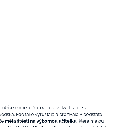
mbice neměla. Narodila se 4. května roku
édska, kde také vyrůstala a prožívala v podstatě
ože
měla štěstí na výbornou učitelku
, která malou