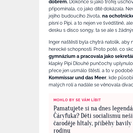
dobrém.
Dokonce si jako trofej uschov
připomínala, co jako dítě dokázala. N
jejího budoucího života,
na ochotnické
písní o Pipi, a to nejen ve švédštině, al
desku s disco songy, ta se ale s žád
Inger naštěstí byla chytrá natolik, aby
herecké schopnosti. Proto poté, co sk
gymnázium a pracovala jako sekretá
klapky Pipi Dlouhé punčochy uplynulo 
přece jen usmálo štěstí, a to v podobě
Kommissar und das Meer
, kde působi
malých rolí a nadále se věnovala divad
MOHLO BY SE VÁM LÍBIT
Pamatujete si na dnes legendá
Čáryfuka? Děti socialismu neš
čaroděje hltaly, příběhy bavily
rodinu