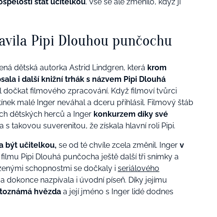
ospělosti stát učitelkou
. Vše se ale změnilo, když jí
avila Pipi Dlouhou punčochu
ená dětská autorka Astrid Lindgren, která
krom
sala i další knižní trhák s názvem Pipi Dlouhá
l dočkat filmového zpracování. Když filmoví tvůrci
tínek malé Inger neváhal a dceru přihlásil. Filmový štáb
ích dětských herců a Inger
konkurzem díky své
 s takovou suverenitou, že získala hlavní roli Pipi.
a být učitelkou,
se od té chvíle zcela změnil. Inger
v
filmu Pipi Dlouhá punčocha ještě další tři snímky a
ozenými schopnostmi se dočkaly i
seriálového
 a dokonce nazpívala i úvodní píseň. Díky jejímu
větoznámá hvězda
a její jméno s Inger lidé dodnes