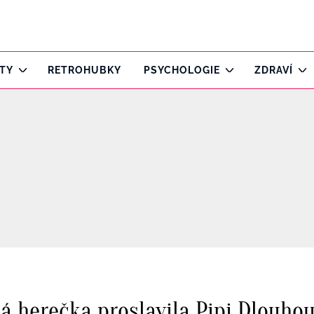
ITY
RETROHUBKY
PSYCHOLOGIE
ZDRAVÍ
ká herečka proslavila Pipi Dlouh