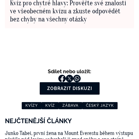
Kvíz pro chytré hlavy: Prověřte své znalosti
ve všeobecném kvízu a zkuste odpovědět
bez chyby na všechny otázky
Sdílet nebo uložit:
ZOBRAZIT DISKUZI
KVÍZY
KVÍZ
ZÁBAVA
ČESKÝ JAZYK
NEJČTENĚJŠÍ ČLÁNKY
Junko Tabei, první žena na Mount Everestu během výstupu