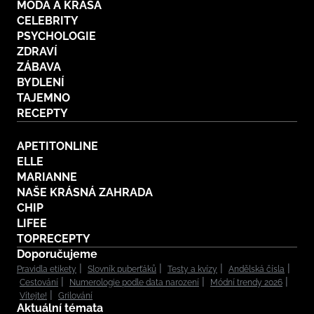
MÓDA A KRÁSA
CELEBRITY
PSYCHOLOGIE
ZDRAVÍ
ZÁBAVA
BYDLENÍ
TAJEMNO
RECEPTY
APETITONLINE
ELLE
MARIANNE
NAŠE KRÁSNÁ ZAHRADA
CHIP
LIFEE
TOPRECEPTY
Doporučujeme
Pravidla etikety
Slovník puberťáků
Testy a kvízy
Andělská čísla
Cestování
Numerologie podle data narození
Módní trendy 2026
Vítejte!
Grilování
Aktuální témata