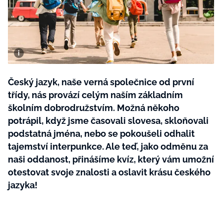
BurdaMedia
Tvoření
Extra
SVĚT ŽENY - 599 KČ
Rady a tipy
ROČNÍ PŘEDPLATNÉ SVĚT ŽENY +
SADA PRODUKTŮ MANA (10 ks)
Český jazyk, naše verná společnice od první
třídy, nás provází celým naším základním
školním dobrodružstvím. Možná někoho
potrápil, když jsme časovali slovesa, skloňovali
podstatná jména, nebo se pokoušeli odhalit
tajemství interpunkce. Ale teď, jako odměnu za
naši oddanost, přinášíme kvíz, který vám umožní
otestovat svoje znalosti a oslavit krásu českého
jazyka!