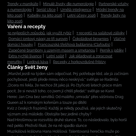
Trendy v manikúře
Minulé životy dle numerologie
Partnerské vztahy
a numerologie
Seriál Ulice
Umělá inteligence
Módní trendy na
léto 2026
Kabelky na léto 2026
Letní účesy 2026
Trendy boty na
léto 2026
Vaření a recepty
30 nejlepších způsobů, jak využít rybíz
7 receptů na salátové zálivky
Domácí iontový nápoj ze tří surovin
Čokoládové brownies
Vláčné
domácí housky
Francouzská třešňová bublanina (Clafoutis)
Zapečené brambory s uzeným masem a smetanou
Perník s jablky
Extra rychlé lívance
Letní salát
Jak skladovat a zpracovat
meruňky
Ledová káva
Recepty z horkovzdušné fritézy
Články Svět ženy
„Manžel jezdí na týden sám odpočívat. Prý potřebuje klid, ale já začínám
pochybovat, jestli přede mnou něco neskrývá,“ svěřuje se Radmila
„Dcera mi řekla, že nechce žít jako já. Po čtyřiceti letech práce mám
pocit, že si neváží toho, co jsem jí chtěl předat,“ svěřuje se Karel
Herec Jan Cina bez servítků: Od malého „smrada” přes vášnivou Drag
Queen až k romským kořenům a touze po dítěti
Kvíz z českých frazémů: Každý je někdy používá, ale jejich skutečný
význam zná málokdo. Obstojíte bez jediné chyby?
Nad Hirošimou se rozsvítilo druhé slunce. To, co následovalo, bylo horší
než peklo. Přeživší říkali, že na ně spadlo slunce
Muzikálová královna Hana Holišová: Talentovaná herečka muže po