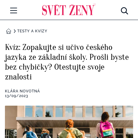
Svetzeny.cz
MÓDA A KRÁSA
TESTY A KVÍZY
DOMŮ
CELEBRITY
Kvíz: Zopakujte si učivo českého
Všechny kategorie
jazyka ze základní školy. Prošli byste
RETROHUBKY
bez chybičky? Otestujte svoje
Rozhovory
PSYCHOLOGIE
znalosti
Všechny kategorie
ZDRAVÍ
KLÁRA NOVOTNÁ
13/09/2023
Seberozvoj
Všechny kategorie
ZÁBAVA
Životní styl
Všechny kategorie
BYDLENÍ
Testy a kvízy
Všechny kategorie