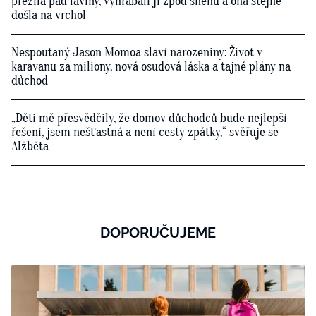
přežila pád laviny, vyhrabali ji zpod sněhu a ona stejně
došla na vrchol
Nespoutaný Jason Momoa slaví narozeniny: Život v
karavanu za miliony, nová osudová láska a tajné plány na
důchod
„Děti mě přesvědčily, že domov důchodců bude nejlepší
řešení, jsem nešťastná a není cesty zpátky,“ svěřuje se
Alžběta
DOPORUČUJEME