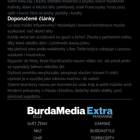
svém boku tají. Otázky ohledně mateřství jí přijdou velice nezdvořilé
Kalhoty, které si letošní léto zamilovaly zralé Francouzky. Vzory jsou
opět v kurzu: Nosí se pruhy, puntíky i kostky
Doporučené články
Co nosí módní influencerky? Následující barevné kombinace musíte
vyzkoušet, než skončí léto
Každý večer jen scrollování na gauči a ticho? Zkuste s partnerem rutinu,
díky které uklidíte dům i zažehnete starou jiskru
Nej pleťová séra podle redaktorky Lifee: Tahle trojice zabojuje s únavou,
vráskami i mastnotou
Rýpanec do Mety. Brýle DuckDuckGo neumí vůbec nic, ale právě proto
se vyprodaly během několika dní
Dýňová semínka nevyhazujte, prospívají vlasům, trávení či srdci.
Upravte je a využijte jako zdravou svačinu i do vaření
Zelené brambory nejsou jen kosmetická vada. Kdy je ještě můžete sníst
Moderní pokojovky v chladu chřadnou. Babičky dobře věděly, proč
pěstovat aspidistru
ELLE
MARIANNE
SVĚT ŽENY
DÁMSKÉ
NKZ
BURDASTYLE
CHIP
TOPRECEPTY