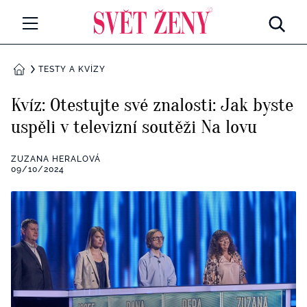
Svetzeny.cz
MÓDA A KRÁSA
TESTY A KVÍZY
DOMŮ
CELEBRITY
Kvíz: Otestujte své znalosti: Jak byste
Všechny kategorie
uspěli v televizní soutěži Na lovu
RETROHUBKY
Rozhovory
ZUZANA HERALOVÁ
PSYCHOLOGIE
09/10/2024
Všechny kategorie
ZDRAVÍ
Seberozvoj
Všechny kategorie
ZÁBAVA
Životní styl
Všechny kategorie
BYDLENÍ
Testy a kvízy
Všechny kategorie