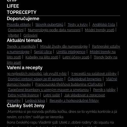
LIFEE
TOPRECEPTY
Doporučujeme
Pravidla etikety
Slovník puberťáků
Testy a kvízy
Andělská čísla
Cestování
Numerologie podle data narození
Módní trendy 2026
Vítejte!
Grilování
Aktuální témata
Trendy v manikúře
Minulé životy dle numerologie
Partnerské vztahy
a numerologie
Seriál Ulice
Umělá inteligence
Módní trendy na
léto 2026
Kabelky na léto 2026
Letní účesy 2026
Trendy boty na
léto 2026
Vaření a recepty
30 nejlepších způsobů, jak využít rybíz
7 receptů na salátové zálivky
Domácí iontový nápoj ze tří surovin
Čokoládové brownies
Vláčné
domácí housky
Francouzská třešňová bublanina (Clafoutis)
Zapečené brambory s uzeným masem a smetanou
Perník s jablky
Extra rychlé lívance
Letní salát
Jak skladovat a zpracovat
meruňky
Ledová káva
Recepty z horkovzdušné fritézy
Články Svět ženy
„Maminka si po rozvodu pořídila kočku, dnes se to vymklo kontrole a já
nevím, co s tím,“ svěřuje se Veronika
Ikona českého rapu Vladimír 518: Utekl z „dobré rodiny“ do squatu na