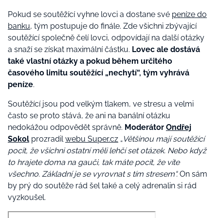
Pokud se soutěžící vyhne lovci a dostane své
peníze do
banku
, tým postupuje do finále. Zde všichni zbývající
soutěžící společně čelí lovci, odpovídají na další otázky
a snaží se získat maximální částku.
Lovec ale dostává
také vlastní otázky a pokud během určitého
časového limitu soutěžící „nechytí“, tým vyhrává
peníze
.
Soutěžící jsou pod velkým tlakem, ve stresu a velmi
často se proto stává, že ani na banální otázku
nedokážou odpovědět správně.
Moderátor
Ondřej
Sokol
prozradil
webu Super.cz
„
Většinou mají soutěžící
pocit, že všichni ostatní měli lehčí set otázek. Nebo když
to hrajete doma na gauči, tak máte pocit, že víte
všechno. Základní je se vyrovnat s tím stresem“.
On sám
by prý do soutěže rád šel také a celý adrenalin si rád
vyzkoušel.