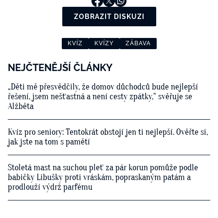
ZOBRAZIT DISKUZI
KVÍZ
KVÍZY
ZÁBAVA
NEJČTENĚJŠÍ ČLÁNKY
„Děti mě přesvědčily, že domov důchodců bude nejlepší
řešení, jsem nešťastná a není cesty zpátky,“ svěřuje se
Alžběta
Kvíz pro seniory: Tentokrát obstojí jen ti nejlepší. Ověřte si,
jak jste na tom s pamětí
Stoletá mast na suchou pleť za pár korun pomůže podle
babičky Libušky proti vráskám, popraskaným patám a
prodlouží výdrž parfému