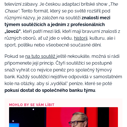
televizní zábavy. Je českou adaptací britské show
„The
Chase“
. Tento formát, který se po světě rozšířil pod
různými názvy, je založen na soutěži
znalostí mezi
týmem soutěžících a jedním z profesionálních
„lovců“
, kteří patří mezi lidi, kteří mají bravurní znalosti z
různých oborů, ať už jde o vědu,
historii
, kulturu, ale i
sport, politiku nebo všeobecně současné dění.
Pokud se
na tuto soutěž
ještě nekoukáte, možná si rádi
připomenete její princip. Čtyři soutěžící se postupně
snaží vyhrát co nejvíce peněz pro společný týmový
bank. Každý soutěžící nejdříve odpovídá v samostatném
kole na otázky, aby si „vydělal“ peníze, které se poté
pokusí dostat do společného banku týmu
.
MOHLO BY SE VÁM LÍBIT