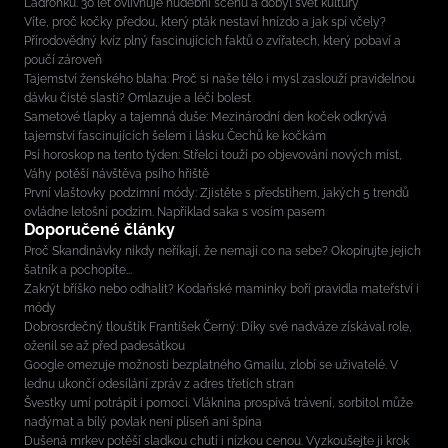
Ladronku. 30 let ovlivňuje hudební scénu a dobyl svět kultury
Víte, proč kočky předou, který pták nestaví hnízdo a jak spí včely?
Přírodovědný kvíz plný fascinujících faktů o zvířatech, který pobaví a
poučí zároveň
Tajemství ženského blaha: Proč si naše tělo i mysl zaslouží pravidelnou
dávku čisté slasti? Omlazuje a léčí bolest
Sametové tlapky a tajemná duše: Mezinárodní den koček odkrývá
tajemství fascinujících šelem i lásku Čechů ke kočkám
Psí horoskop na tento týden: Střelci touží po objevování nových míst,
Váhy potěší návštěva psího hřiště
První vlaštovky podzimní módy: Zjistěte s předstihem, jakých 5 trendů
ovládne letošní podzim. Například saka s vosím pasem
Doporučené články
Proč Skandinávky nikdy neříkají, že nemají co na sebe? Okopírujte jejich
šatník a pochopíte...
Zakrýt bříško nebo odhalit? Kodaňské maminky boří pravidla mateřství i
módy
Dobrosrdečný tlouštík František Černý: Díky své nadváze získával role,
oženil se až před padesátkou
Google omezuje možnosti bezplatného Gmailu, zlobí se uživatelé. V
lednu ukončí odesílání zpráv z adres třetích stran
Švestky umí potrápit i pomoci. Vláknina prospívá trávení, sorbitol může
nadýmat a bílý povlak není plíseň ani špína
Dušená mrkev potěší sladkou chutí i nízkou cenou. Vyzkoušejte ji krok