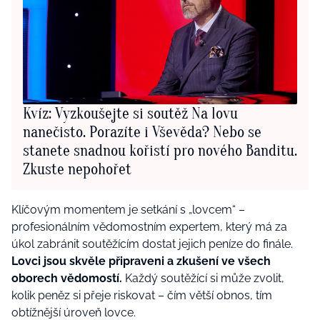
Kvíz: Vyzkoušejte si soutěž Na lovu
nanečisto. Porazíte i Vševěda? Nebo se
stanete snadnou kořistí pro nového Banditu.
Zkuste nepohořet
Klíčovým momentem je setkání s „lovcem“ –
profesionálním vědomostním expertem, který má za
úkol zabránit soutěžícím dostat jejich peníze do finále.
Lovci jsou skvěle připraveni a zkušení ve všech
oborech vědomostí.
Každý soutěžící si může zvolit,
kolik peněz si přeje riskovat – čím větší obnos, tím
obtížnější úroveň lovce.