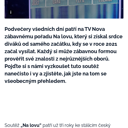
BurdaMedia
Tvoření
Extra
SVĚT ŽENY - 599 KČ
Rady a tipy
ROČNÍ PŘEDPLATNÉ SVĚT ŽENY +
Podvečery všedních dní patří na TV Nova
SADA PRODUKTŮ MANA (10 ks)
zábavnému pořadu Na lovu, který si získal srdce
diváků od samého začátku, kdy se v roce 2021
začal vysílat. Každý si může zábavnou formou
prověřit své znalosti z nejrůznějších oborů.
Pojďte si s námi vyzkoušet tuto soutěž
nanečisto i vy a zjistěte, jak jste na tom se
všeobecným přehledem.
Soutěž
„Na lovu“
patří už tři roky ke stálicím český