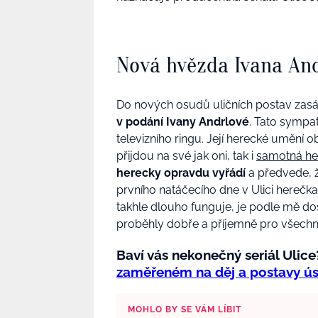
Nová hvězda Ivana An
Do nových osudů uličních postav za
v podání Ivany Andrlové
. Tato sympa
televizního ringu. Její herecké umění o
přijdou na své jak oni, tak i
samotná he
herecky opravdu vyřádí
a předvede, ž
prvního natáčecího dne v Ulici herečka
takhle dlouho funguje, je podle mě dos
proběhly dobře a příjemně pro všechny
Baví vás nekonečný seriál Ulic
zaměřeném na děj a postavy ús
MOHLO BY SE VÁM LÍBIT