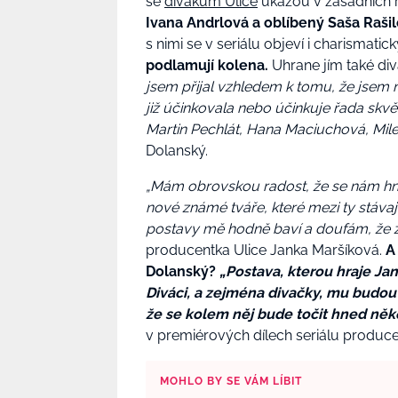
se
divákům Ulice
ukážou v zásadních r
Ivana Andrlová
a oblíbený
Saša Raši
s nimi se v seriálu objeví i charismatic
podlamují kolena.
Uhrane jím také div
jsem přijal vzhledem k tomu, že jsem 
již účinkovala nebo účinkuje řada skv
Martin Pechlát, Hana Maciuchová, Mile
Dolanský
.
„
Mám obrovskou radost, že se nám hne
nové známé tváře, které mezi ty stávají
postavy mě hodně baví a doufám, že z 
producentka Ulice
Janka Maršíková
.
A
Dolanský
?
„Postava, kterou hraje Ja
Diváci, a zejména divačky, mu budou u
že se kolem něj bude točit hned něko
v premiérových dílech seriálu
produce
MOHLO BY SE VÁM LÍBIT