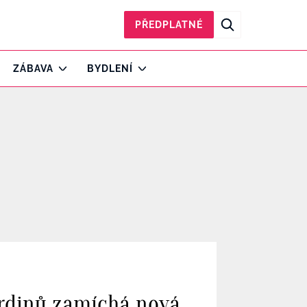
PŘEDPLATNÉ
ZÁBAVA
BYDLENÍ
 hrdinů zamíchá nová