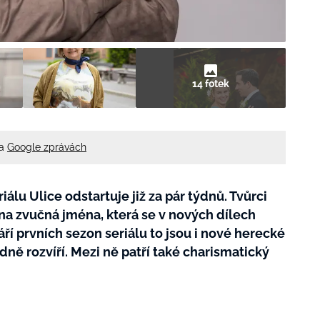
14 fotek
na
Google zprávách
lu Ulice odstartuje již za pár týdnů. Tvůrci
o na zvučná jména, která se v nových dílech
ří prvních sezon seriálu to jsou i nové herecké
řádně rozvíří. Mezi ně patří také charismatický