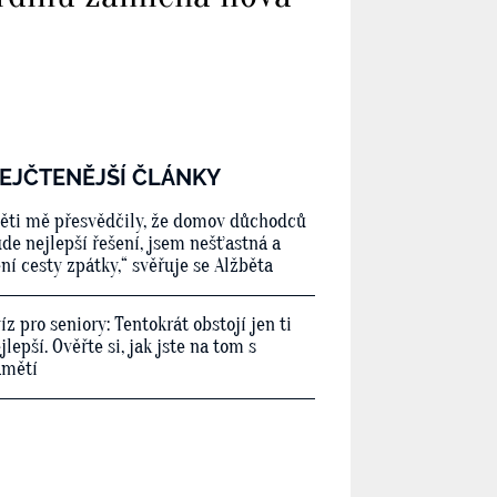
EJČTENĚJŠÍ ČLÁNKY
ěti mě přesvědčily, že domov důchodců
de nejlepší řešení, jsem nešťastná a
ní cesty zpátky,“ svěřuje se Alžběta
íz pro seniory: Tentokrát obstojí jen ti
jlepší. Ověřte si, jak jste na tom s
amětí