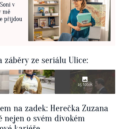
Soni v
dy mě
e přijdou
a záběry ze seriálu Ulice:
15 fotek
kem na zadek: Herečka Zuzana
ě nejen o svém divokém
ové kariéře