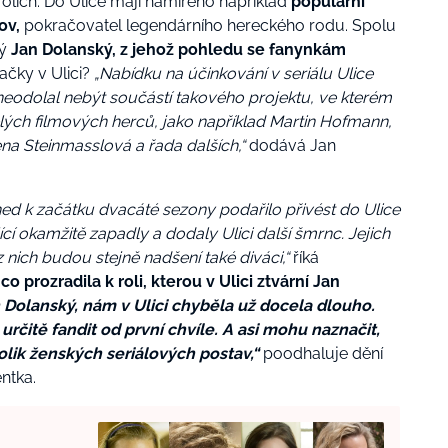
olích. Do Ulice mají namířeno například
populární
lov
,
pokračovatel legendárního hereckého rodu. Spolu
ký
Jan Dolanský
, z jehož pohledu se fanynkám
ačky v Ulici?
„
Nabídku na účinkování v seriálu Ulice
neodolal nebýt součástí takového projektu, ve kterém
ělých filmových herců, jako například Martin Hofmann,
na Steinmasslová a řada dalších,“
dodává
Jan
d k začátku dvacáté sezony podařilo přivést do Ulice
cí okamžitě zapadly a dodaly Ulici další šmrnc. Jejich
nich budou stejně nadšení také diváci,“
říká
 co prozradila k roli, kterou v Ulici ztvární Jan
n Dolanský, nám v Ulici chyběla už docela dlouho.
rčitě fandit od první chvíle. A asi mohu naznačit,
lik ženských seriálových postav,“
poodhaluje dění
ntka
.