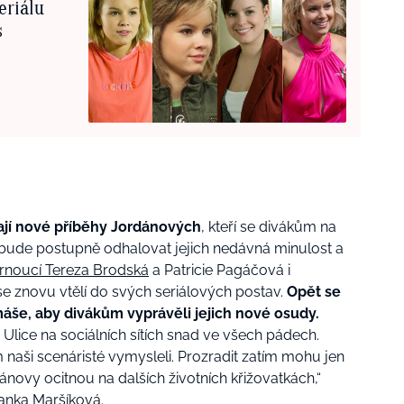
eriálu
s
ají nové příběhy Jordánových
, kteří se divákům na
i se bude postupně odhalovat jejich nedávná minulost a
rnoucí Tereza Brodská
a Patricie Pagáčová i
se znovu vtělí do svých seriálových postav.
Opět se
áše, aby divákům vyprávěli jejich nové osudy.
Ulice na sociálních sítích snad ve všech pádech.
 naši scenáristé vymysleli. Prozradit zatím mohu jen
dánovy ocitnou na dalších životních křižovatkách
,“
anka Maršíková.