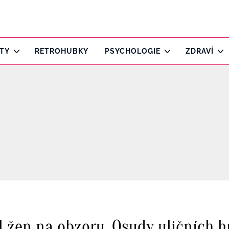
ITY
RETROHUBKY
PSYCHOLOGIE
ZDRAVÍ
dol žen na obzoru. Osudy uličních