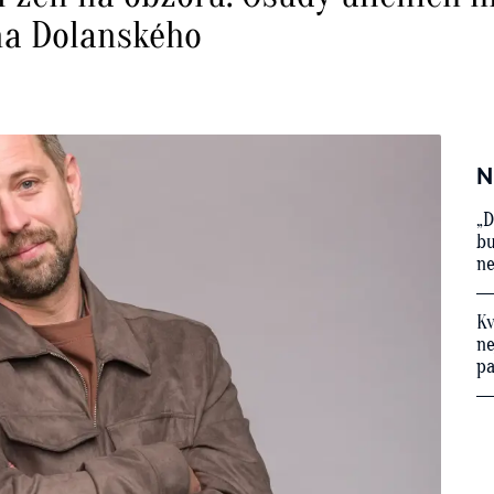
na Dolanského
N
„D
bu
ne
Kv
ne
p