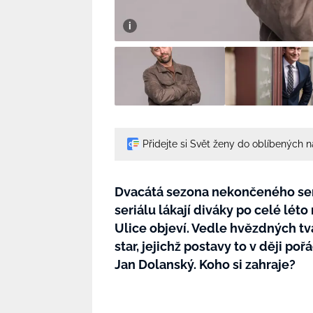
Přidejte si Svět ženy do oblíbených 
Dvacátá sezona nekončeného seriá
seriálu lákají diváky po celé lét
Ulice objeví. Vedle hvězdných tvá
star, jejichž postavy to v ději po
Jan Dolanský. Koho si zahraje?