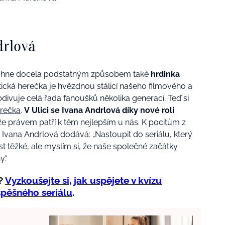
drlová
sáhne docela podstatným způsobem také
hrdinka
tická herečka je hvězdnou stálicí našeho filmového a
bdivuje celá řada fanoušků několika generací. Teď si
rečka
.
V Ulici se Ivana Andrlová díky nové roli
e právem patří k těm nejlepším u nás. K pocitům z
 Ivana Andrlová dodává: „Nastoupit do seriálu, který
t těžké, ale myslím si, že naše společné začátky
.“
e?
Vyzkoušejte si, jak uspějete v kvízu
pěšného seriálu
.