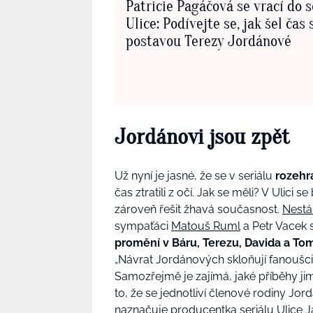
Patricie Pagáčová se vrací do s
Ulice: Podívejte se, jak šel čas 
postavou Terezy Jordánové
Jordánovi jsou zpět
Už nyní je jasné, že se v seriálu
rozehr
čas ztratili z očí. Jak se měli? V Ulic
zároveň řešit žhavá současnost.
Nestá
sympaťáci
Matouš Ruml
a Petr Vacek 
promění v Báru, Terezu, Davida a Tom
„Návrat Jordánových skloňují fanoušci 
Samozřejmě je zajímá, jaké příběhy jim
to, že se jednotliví členové rodiny Jor
naznačuje producentka seriálu Ulice J