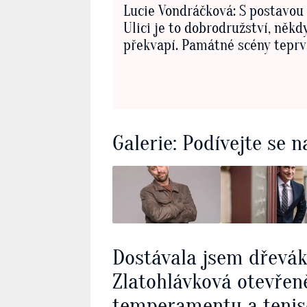
Lucie Vondráčková: S postavou 
Ulici je to dobrodružství, něk
překvapí. Památné scény teprv
Galerie: Podívejte se n
Dostávala jsem dřevá
Zlatohlávková otevřen
temperamentu a tenis