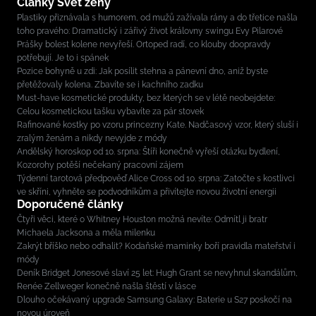
Články Svět ženy
Plastiky přiznávala s humorem, od mužů zažívala rány a do třetice našla
toho pravého: Dramatický i zářivý život královny swingu Evy Pilarové
Prášky bolest kolene nevyřeší. Ortoped radí, co klouby doopravdy
potřebují. Je to i spánek
Pozice bohyně u zdi: Jak posílit stehna a pánevní dno, aniž byste
přetěžovaly kolena. Zbavíte se i kachního zadku
Must-have kosmetické produkty, bez kterých se v létě neobejdete:
Celou kosmetickou tašku vybavíte za pár stovek
Rafinované kostky po vzoru princezny Kate. Nadčasový vzor, který sluší i
zralým ženám a nikdy nevyjde z módy
Andělský horoskop od 10. srpna: Štíři konečně vyřeší otázku bydlení,
Kozorohy potěší nečekaný pracovní zájem
Týdenní tarotová předpověď Alice Cross od 10. srpna: Zatočte s kostlivci
ve skříni, vyhněte se podvodníkům a přivítejte novou životní energii
Doporučené články
Čtyři věci, které o Whitney Houston možná nevíte: Odmítl ji bratr
Michaela Jacksona a měla milenku
Zakrýt bříško nebo odhalit? Kodaňské maminky boří pravidla mateřství i
módy
Deník Bridget Jonesové slaví 25 let: Hugh Grant se nevyhnul skandálům,
Renée Zellweger konečně našla štěstí v lásce
Dlouho očekávaný upgrade Samsung Galaxy: Baterie u S27 poskočí na
novou úroveň