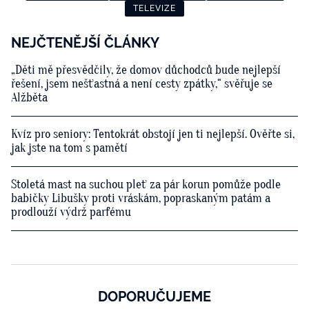
TELEVIZE
NEJČTENĚJŠÍ ČLÁNKY
„Děti mě přesvědčily, že domov důchodců bude nejlepší
řešení, jsem nešťastná a není cesty zpátky,“ svěřuje se
Alžběta
Kvíz pro seniory: Tentokrát obstojí jen ti nejlepší. Ověřte si,
jak jste na tom s pamětí
Stoletá mast na suchou pleť za pár korun pomůže podle
babičky Libušky proti vráskám, popraskaným patám a
prodlouží výdrž parfému
DOPORUČUJEME