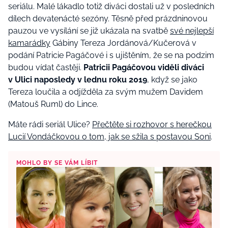
seriálu. Malé lákadlo totiž diváci dostali už v posledních
dílech devatenácté sezóny. Těsně před prázdninovou
pauzou ve vysílání se již ukázala na svatbě
své nejlepší
kamarádky
Gábiny Tereza Jordánová/Kučerová v
podání Patricie Pagáčové i s ujištěním, že se na podzim
budou vídat častěji.
Patricii Pagáčovou viděli diváci
v Ulici naposledy v lednu roku 2019
, když se jako
Tereza loučila a odjížděla za svým mužem Davidem
(Matouš Ruml) do Lince.
Máte rádi seriál Ulice?
Přečtěte si rozhovor s herečkou
Lucií Vondáčkovou o tom, jak se sžila s postavou Soni
.
MOHLO BY SE VÁM LÍBIT