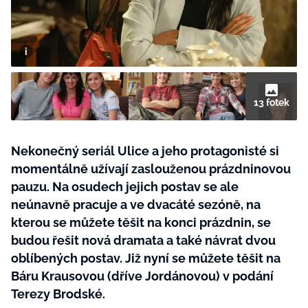
BurdaMedia
Tvoření
Extra
SVĚT ŽENY - 599 KČ
Rady a tipy
ROČNÍ PŘEDPLATNÉ SVĚT ŽENY +
SADA PRODUKTŮ MANA (10 ks)
13 fotek
Nekonečný seriál Ulice a jeho protagonisté si
momentálně užívají zaslouženou prázdninovou
pauzu. Na osudech jejich postav se ale
neúnavně pracuje a ve dvacáté sezóně, na
kterou se můžete těšit na konci prázdnin, se
budou řešit nová dramata a také návrat dvou
oblíbených postav. Již nyní se můžete těšit na
Báru Krausovou (dříve Jordánovou) v podání
Terezy Brodské.