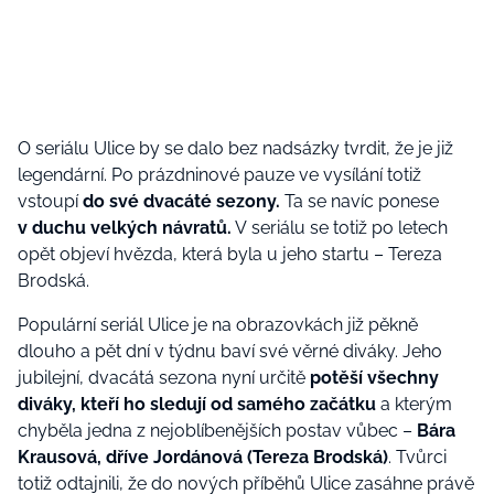
O seriálu Ulice by se dalo bez nadsázky tvrdit, že je již
legendární. Po prázdninové pauze ve vysílání totiž
vstoupí
do své dvacáté sezony.
Ta se navíc ponese
v duchu velkých návratů.
V seriálu se totiž po letech
opět objeví hvězda, která byla u jeho startu – Tereza
Brodská.
Populární seriál Ulice je na obrazovkách již pěkně
dlouho a pět dní v týdnu baví své věrné diváky. Jeho
jubilejní, dvacátá sezona nyní určitě
potěší všechny
diváky, kteří ho sledují od samého začátku
a kterým
chyběla jedna z nejoblíbenějších postav vůbec –
Bára
Krausová, dříve Jordánová (Tereza Brodská)
. Tvůrci
totiž odtajnili, že do nových příběhů Ulice zasáhne právě