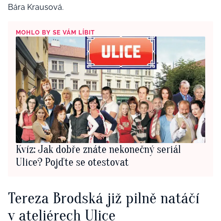
Bára Krausová.
MOHLO BY SE VÁM LÍBIT
Kvíz: Jak dobře znáte nekonečný seriál
Ulice? Pojďte se otestovat
Tereza Brodská již pilně natáčí
v ateliérech Ulice