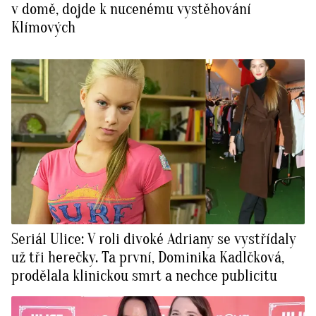
v domě, dojde k nucenému vystěhování
Klímových
Seriál Ulice: V roli divoké Adriany se vystřídaly
už tři herečky. Ta první, Dominika Kadlčková,
prodělala klinickou smrt a nechce publicitu