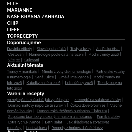
ELLE
MARIANNE
NAŠE KRÁSNÁ ZAHRADA
CHIP
LIFEE
TOPRECEPTY
Doporučujeme
Pravidla etikety
Slovník puberťáků
Testy a kvízy
Andělská čísla
Cestování
Numerologie podle data narození
Módní trendy 2026
Vítejte!
Grilování
Aktuální témata
Trendy v manikúře
Minulé životy dle numerologie
Partnerské vztahy
a numerologie
Seriál Ulice
Umělá inteligence
Módní trendy na
léto 2026
Kabelky na léto 2026
Letní účesy 2026
Trendy boty na
léto 2026
Vaření a recepty
30 nejlepších způsobů, jak využít rybíz
7 receptů na salátové zálivky
Domácí iontový nápoj ze tří surovin
Čokoládové brownies
Vláčné
domácí housky
Francouzská třešňová bublanina (Clafoutis)
Zapečené brambory s uzeným masem a smetanou
Perník s jablky
Extra rychlé lívance
Letní salát
Jak skladovat a zpracovat
meruňky
Ledová káva
Recepty z horkovzdušné fritézy