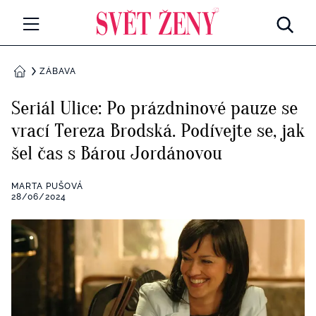
Svetzeny.cz
MÓDA A KRÁSA
ZÁBAVA
DOMŮ
CELEBRITY
Seriál Ulice: Po prázdninové pauze se
Všechny kategorie
vrací Tereza Brodská. Podívejte se, jak
RETROHUBKY
šel čas s Bárou Jordánovou
Rozhovory
PSYCHOLOGIE
MARTA PUŠOVÁ
Všechny kategorie
28/06/2024
ZDRAVÍ
Seberozvoj
Všechny kategorie
ZÁBAVA
Životní styl
Všechny kategorie
BYDLENÍ
Testy a kvízy
Všechny kategorie