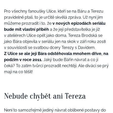
Pro všechny fanoušky Ulice, kteří se na Báru a Terezu
pravidelně ptali, to je určitě skvělá zpráva. Už nyní jim
můžeme prozradit i to, že
v nových epizodách seriálu
bude mít vlastní příběh
a že její představitelka je již
v ateliérech Ulice opět jako doma. Tereza Brodská se
jako Bára objevila v seriálu jen na skok v září roku 2018
v souvislosti se svatbou dcery Terezy s Davidem.
Z Ulice se ale její Bára odstěhovala mnohem dříve, na
podzim v roce 2011.
Jaký bude Bářin návrat a co ji
čeká? To zatím tvůrci prozradit nechtějí. Ale diváci se prý
mají na co těšit!
Nebude chybět ani Tereza
Není to samozřejmě jediný návrat oblíbené postavy do