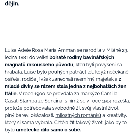
dějin.
Luisa Adele Rosa Maria Amman se narodila v Miláně 23.
ledna 1881 do velké
bohaté rodiny bavlnářských
magnátů rakouského původu
, kteří byli povýšeni na
hrabata. Luise bylo pouhých patnáct let, když nečekaně
osiřela, rodiče jí však zanechali nesmírný majetek a
z
mladé dívky se rázem stala jedna z nejbohatších žen
Itálie.
V roce 1900 se provdala za markýze Camilla
Casati Stampa ze Soncina,
s nímž
se v roce 1914 rozešla,
protože potřebovala svobodně žít svůj vlastní život
plný
barev
, okázalosti,
milostných románků
a kreativity,
který si sama vybrala.
Chtěla
žít
takový život
, jako by to
bylo
umělecké dílo samo o sobě.