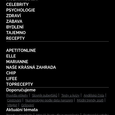
CELEBRITY
PSYCHOLOGIE
ZDRAVÍ
ZÁBAVA
BYDLENÍ
TAJEMNO
RECEPTY
APETITONLINE
ELLE
MARIANNE
NAŠE KRÁSNÁ ZAHRADA
CHIP
LIFEE
TOPRECEPTY
Doporučujeme
Pravidla etikety
Slovník puberťáků
Testy a kvízy
Andělská čísla
Cestování
Numerologie podle data narození
Módní trendy 2026
Vítejte!
Grilování
Aktuální témata