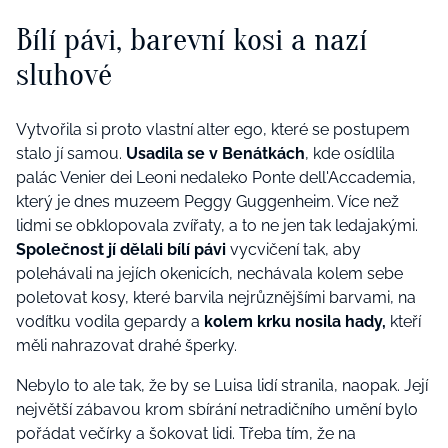
Bílí pávi, barevní kosi a nazí
sluhové
Vytvořila si proto vlastní alter ego, které se postupem
stalo jí samou.
Usadila se v Benátkách
, kde osídlila
palác Venier dei Leoni nedaleko Ponte dell'Accademia,
který je dnes
muzeem Peggy Guggenheim.
Více než
lidmi se obklopovala zvířaty, a to ne jen tak ledajakými.
Společnost jí dělali bílí pávi
vycvičení tak, aby
polehávali na jejích okenicích, nechávala kolem sebe
poletovat kosy, které barvila nejrůznějšími barvami, na
vodítku vodila gepardy a
kolem krku nosila hady,
kteří
měli nahrazovat drahé šperky.
Nebylo to ale tak, že by se Luisa lidí stranila, naopak. Její
největší zábavou krom sbírání netradičního umění bylo
pořádat večírky a šokovat lidi. Třeba tím, že na