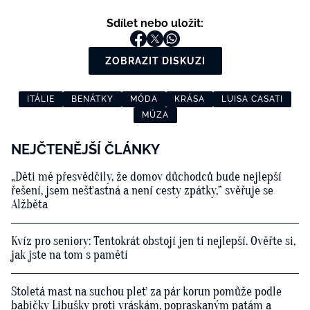
Sdílet nebo uložit:
ZOBRAZIT DISKUZI
ITÁLIE
BENÁTKY
MÓDA
KRÁSA
LUISA CASATI
MÚZA
NEJČTENĚJŠÍ ČLÁNKY
„Děti mě přesvědčily, že domov důchodců bude nejlepší
řešení, jsem nešťastná a není cesty zpátky,“ svěřuje se
Alžběta
Kvíz pro seniory: Tentokrát obstojí jen ti nejlepší. Ověřte si,
jak jste na tom s pamětí
Stoletá mast na suchou pleť za pár korun pomůže podle
babičky Libušky proti vráskám, popraskaným patám a