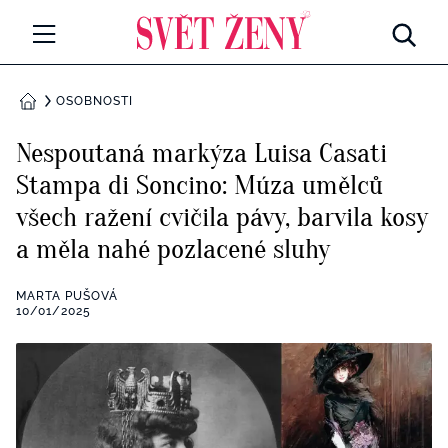
Svetzeny.cz
MÓDA A KRÁSA
OSOBNOSTI
DOMŮ
CELEBRITY
Nespoutaná markýza Luisa Casati
Všechny kategorie
Stampa di Soncino: Múza umělců
RETROHUBKY
všech ražení cvičila pávy, barvila kosy
Rozhovory
PSYCHOLOGIE
a měla nahé pozlacené sluhy
Všechny kategorie
ZDRAVÍ
MARTA PUŠOVÁ
10/01/2025
Seberozvoj
Všechny kategorie
ZÁBAVA
Životní styl
Všechny kategorie
BYDLENÍ
Testy a kvízy
Všechny kategorie