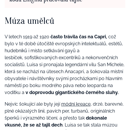
Múza umělců
V letech 1919 až 1920
č
asto trávila čas na
Capri,
což
bylo
v té době útočiště evropských intelektuálů, estétů,
hudebníků i místo setkávání gayů a
lesbiček,
sofistikovaných excentriků a nekonvenčních
socialistů.
Luisa si pronajala legendární vilu San Michele,
která se nachází na útesech Anacapri, a šokovala místní
obyvatele i návštěvníky svými
procházkami
po hlavním
náměstí po boku modrého páva nebo leoparda na
vodítku
a
v doprovodu gigantického černého sluhy.
Nejvíc šokující ale byly její
módní kreace
, drzé, barevné,
plné okázalých linií, pavích per, turbanů, originálních
šperků i výrazného líčení, a přesto tak
dokonale
vkusné, že se až tajil dech
. Luisa se tak stala múzou