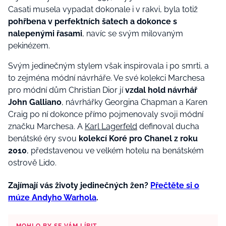
Casati musela vypadat dokonale i v rakvi, byla totiž
pohřbena v perfektních šatech a dokonce s
nalepenými řasami
, navíc se svým milovaným
pekinézem.
Svým jedinečným stylem však inspirovala i po smrti, a
to zejména módní návrháře. Ve své kolekci Marchesa
pro módní dům Christian Dior jí
vzdal hold návrhář
John Galliano
, návrhářky Georgina Chapman a Karen
Craig po ní dokonce přímo pojmenovaly svoji módní
značku Marchesa.
A
Karl Lagerfeld
definoval ducha
benátské éry svou
kolekcí Koré pro
Chanel
z roku
2010
, představenou ve velkém hotelu na benátském
ostrově Lido.
Zajímají vás životy jedinečných žen?
Přečtěte si o
múze Andyho Warhola
.