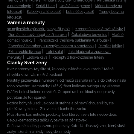
Trendy v manikúře
Minulé životy dle numerologie
Partnerské vztahy
a numerologie
Seriál Ulice
Umělá inteligence
Módní trendy na
léto 2026
Kabelky na léto 2026
Letní účesy 2026
Trendy boty na
léto 2026
Vaření a recepty
30 nejlepších způsobů, jak využít rybíz
7 receptů na salátové zálivky
Domácí iontový nápoj ze tří surovin
Čokoládové brownies
Vláčné
domácí housky
Francouzská třešňová bublanina (Clafoutis)
Zapečené brambory s uzeným masem a smetanou
Perník s jablky
Extra rychlé lívance
Letní salát
Jak skladovat a zpracovat
meruňky
Ledová káva
Recepty z horkovzdušné fritézy
Články Svět ženy
Kvíz z antonym: Myslíte si, že opaky zvládáte levou zadní? Méně
obvyklá slova vás možná zaskočí
Plastiky přiznávala s humorem, od mužů zažívala rány a do třetice našla
toho pravého: Dramatický i zářivý život královny swingu Evy Pilarové
Prášky bolest kolene nevyřeší. Ortoped radí, co klouby doopravdy
potřebují. Je to i spánek
Pozice bohyně u zdi: Jak posílit stehna a pánevní dno, aniž byste
přetěžovaly kolena. Zbavíte se i kachního zadku
Must-have kosmetické produkty, bez kterých se v létě neobejdete:
Celou kosmetickou tašku vybavíte za pár stovek
Rafinované kostky po vzoru princezny Kate. Nadčasový vzor, který sluší i
zralým ženám a nikdy nevyjde z módy