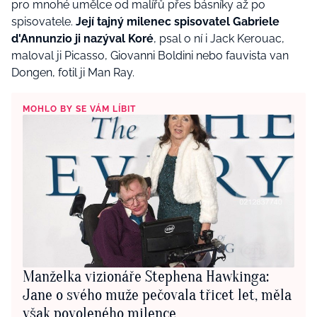
pro mnohé umělce od malířů přes básníky až po
spisovatele.
Její tajný milenec spisovatel
Gabriele
d'Annunzio
ji nazýval Koré
, psal o ní i Jack Kerouac,
maloval ji Picasso, Giovanni Boldini nebo fauvista van
Dongen
, fotil ji Man Ray.
MOHLO BY SE VÁM LÍBIT
Manželka vizionáře Stephena Hawkinga:
Jane o svého muže pečovala třicet let, měla
však povoleného milence