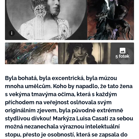
BurdaMedia
Tvoření
Extra
SVĚT ŽENY - 599 KČ
Rady a tipy
ROČNÍ PŘEDPLATNÉ SVĚT ŽENY +
SADA PRODUKTŮ MANA (10 ks)
5 fotek
Byla bohatá, byla excentrická, byla múzou
mnoha umělcům. Koho by napadlo, že tato žena
s vekýma tmavýma očima, která s každým
příchodem na veřejnost oslňovala svým
originálním zjevem, byla původně extrémně
stydlivou dívkou! Markýza Luisa Casati za sebou
možná nezanechala výraznou intelektuální
stopu, přesto je osobností, která se zapsala do