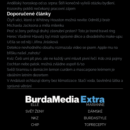
Andělský horoskop od 10. srpna: Štíři konečně vyřeší otázku bydlení,
Kozorohy potěší nečekaný pracovní zájem
Doporučené články
Čtyři věci, které o Whitney Houston možná nevíte: Odmítl ji bratr
Michaela Jacksona a měla milenku
Proč si ženy pořizují druhý zásnubní prsten? Toto je trend travel ring
Herec Vladimír Hlavatý byl mistr správné dikce a divadelního make-upu:
Učila se od něj i Jiřina Jirásková
Detekce nevhodného obsahu rozmazala video se psem. Apple mu na
bříšku našel „nahotu“
Kvíz: Češi umí pít pivo, ale ne každý umí mluvit pivní řečí. Kdo zná pojmy
čochtan nebo patok, možná zvládne aspoň 6/10
Svěží tiramisu s domácím lemon curdem a mascarpone krémem je
ideálním letním dezertem
V Andalusii ochlazují domy bez klimatizace. Stačí voda, bavlněná látka a
správné větrání
ELLE
MARIANNE
SVĚT ŽENY
DÁMSKÉ
NKZ
BURDASTYLE
CHIP
TOPRECEPTY