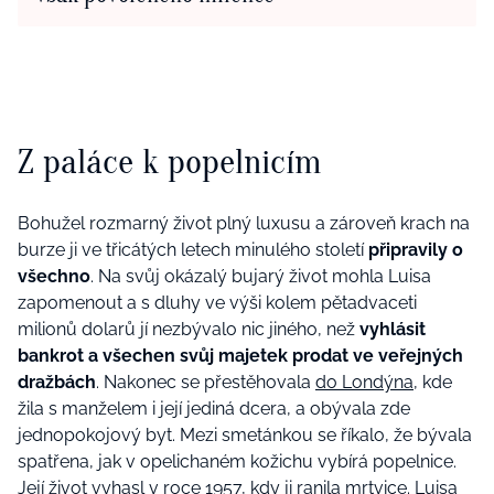
Z paláce k popelnicím
Bohužel rozmarný život plný luxusu a zároveň krach na
burze ji ve třicátých letech minulého století
připravily o
všechno
. Na svůj okázalý bujarý život mohla Luisa
zapomenout a s dluhy ve výši kolem pětadvaceti
milionů dolarů jí nezbývalo nic jiného, než
vyhlásit
bankrot a všechen svůj majetek prodat ve veřejných
dražbách
. Nakonec se přestěhovala
do Londýna
, kde
žila s manželem i její jediná dcera, a obývala zde
jednopokojový byt. Mezi smetánkou se říkalo, že bývala
spatřena, jak v opelichaném kožichu vybírá popelnice.
Její život vyhasl v roce 1957, kdy ji ranila mrtvice. Luisa