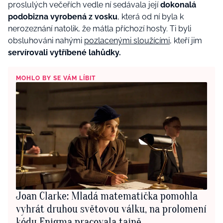
proslulých večeřích vedle ní sedávala její
dokonalá
podobizna vyrobená z vosku
, která od ní byla k
nerozeznání natolik, že mátla příchozí hosty. Ti byli
obsluhováni nahými
pozlacenými sloužícími
, kteří jim
servírovali vytříbené lahůdky.
MOHLO BY SE VÁM LÍBIT
Joan Clarke: Mladá matematička pomohla
vyhrát druhou světovou válku, na prolomení
kódu Enigma pracovala tajně