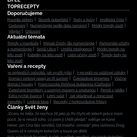
TOPRECEPTY
Doporučujeme
Pravidla etikety
Slovník puberťáků
Testy a kvízy
Andělská čísla
Cestování
Numerologie podle data narození
Módní trendy 2026
Vítejte!
Grilování
Aktuální témata
Trendy v manikúře
Minulé životy dle numerologie
Partnerské vztahy
a numerologie
Seriál Ulice
Umělá inteligence
Módní trendy na
léto 2026
Kabelky na léto 2026
Letní účesy 2026
Trendy boty na
léto 2026
Vaření a recepty
30 nejlepších způsobů, jak využít rybíz
7 receptů na salátové zálivky
Domácí iontový nápoj ze tří surovin
Čokoládové brownies
Vláčné
domácí housky
Francouzská třešňová bublanina (Clafoutis)
Zapečené brambory s uzeným masem a smetanou
Perník s jablky
Extra rychlé lívance
Letní salát
Jak skladovat a zpracovat
meruňky
Ledová káva
Recepty z horkovzdušné fritézy
Články Svět ženy
„Dcera mi řekla, že nechce žít jako já. Po čtyřiceti letech práce mám
pocit, že si neváží toho, co jsem jí chtěl předat,“ svěřuje se Karel
Herec Jan Cina bez servítků: Od malého „smrada” přes vášnivou Drag
Queen až k romským kořenům a touze po dítěti