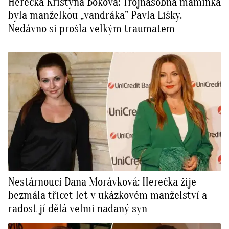
Herečka Kristýna Boková: Trojnásobná maminka
byla manželkou „vandráka” Pavla Lišky.
Nedávno si prošla velkým traumatem
Nestárnoucí Dana Morávková: Herečka žije
bezmála třicet let v ukázkovém manželství a
radost jí dělá velmi nadaný syn