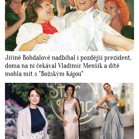
Jiřině Bohdalové nadbíhal i pozdější prezident,
doma na ni čekával Vladimír Menšík a dítě
mohla mít s "Božským Kájou"