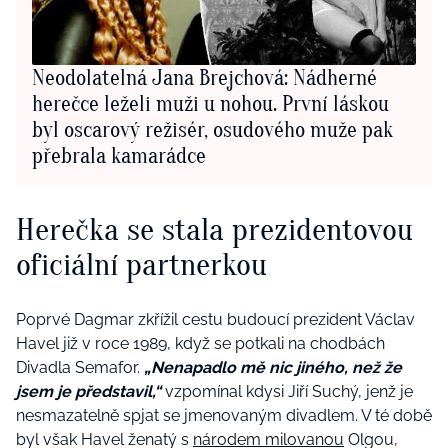
Neodolatelná Jana Brejchová: Nádherné
herečce leželi muži u nohou. První láskou
byl oscarový režisér, osudového muže pak
přebrala kamarádce
Herečka se stala prezidentovou
oficiální partnerkou
Poprvé Dagmar zkřížil cestu budoucí prezident Václav
Havel již v roce 1989, když se potkali na chodbách
Divadla Semafor.
„Nenapadlo mě nic jiného, než že
jsem je představil,“
vzpomínal kdysi Jiří Suchý, jenž je
nesmazatelně spjat se jmenovaným divadlem. V té době
byl však Havel ženatý s
národem milovanou
Olgou,