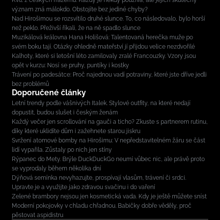
Kvíz z českých frazémů: Každý je někdy používá, ale jejich skutečný
význam zná málokdo. Obstojíte bez jediné chyby?
Nad Hirošimou se rozsvítilo druhé slunce. To, co následovalo, bylo horší
než peklo. Přeživší říkali, že na ně spadlo slunce
Muzikálová královna Hana Holišová: Talentovaná herečka muže po
svém boku tají. Otázky ohledně mateřství jí přijdou velice nezdvořilé
Kalhoty, které si letošní léto zamilovaly zralé Francouzky. Vzory jsou
opět v kurzu: Nosí se pruhy, puntíky i kostky
Trávení po padesátce: Proč najednou vadí potraviny, které jste dříve jedli
bez problémů
Doporučené články
Letní trendy podle vášnivých Italek. Stylové outfity, na které nedají
dopustit, budou slušet i českým ženám
Každý večer jen scrollování na gauči a ticho? Zkuste s partnerem rutinu,
díky které uklidíte dům i zažehnete starou jiskru
Svržení atomové bomby na Hirošimu: V nepředstavitelném žáru se část
lidí vypařila. Zůstaly po nich jen stíny
Rýpanec do Mety. Brýle DuckDuckGo neumí vůbec nic, ale právě proto
se vyprodaly během několika dní
Dýňová semínka nevyhazujte, prospívají vlasům, trávení či srdci.
Upravte je a využijte jako zdravou svačinu i do vaření
Zelené brambory nejsou jen kosmetická vada. Kdy je ještě můžete sníst
Moderní pokojovky v chladu chřadnou. Babičky dobře věděly, proč
pěstovat aspidistru