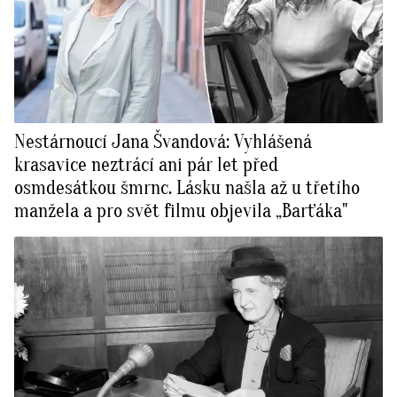
Nestárnoucí Jana Švandová: Vyhlášená
krasavice neztrácí ani pár let před
osmdesátkou šmrnc. Lásku našla až u třetího
manžela a pro svět filmu objevila „Barťáka"