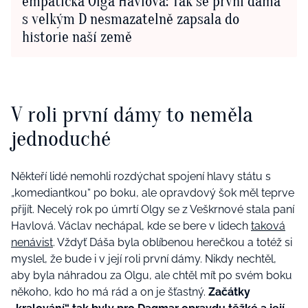
empatická Olga Havlová: Tak se první dáma
s velkým D nesmazatelně zapsala do
historie naší země
V roli první dámy to neměla
jednoduché
Někteří lidé nemohli rozdýchat spojení hlavy státu s
„komediantkou“ po boku, ale opravdový šok měl teprve
přijít. Necelý rok po úmrtí Olgy se z Veškrnové stala paní
Havlová. Václav nechápal, kde se bere v lidech
taková
nenávist
. Vždyť Dáša byla oblíbenou herečkou a totéž si
myslel, že bude i v její roli první dámy. Nikdy nechtěl,
aby byla náhradou za Olgu, ale chtěl mít po svém boku
někoho, kdo ho má rád a on je šťastný.
Začátky