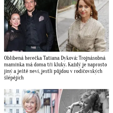
Oblíbená herečka Tatiana Dyková: Trojnásobná
maminka má doma tři kluky. Každý je naprosto
jiný a ještě neví, jestli půjdou v rodičovských
šlépějích