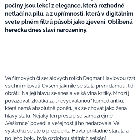
počiny jsou lekcí z elegance, která rozhodně
netlačí na pilu, a z upřímnosti, která v digitálním
světě plném filtrů působí jako zjevení. Oblíbená
herečka dnes slaví narozeniny.
Ve filmových či seriálových rolích Dagmar Havlovou (72)
všichni milovali. Ovšem jakmile se stala první dámou, lid
obrátil. Na její hlavu se snesla velká vlna kritiky. Mnozí ji
považovali zkrátka za „nevycválanou“ komediantku,
která nemá absolutně ponětí, jak se chovat jako žena
hlavy státu. Nějaký ten přešlap se samozřejmě
„Veškrnce“ povedl a veřejnost jí ho nedarovala. Ve
výsledku se ale o prezidenta Havla příkladně starala a
po jeho boku byla ozdobou státních setkání.