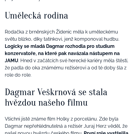
Umělecká rodina
Rodačka z brněnských Židenic měla k uměleckému
světu blízko, díky tatínkovi, jenž komponoval hudbu.
Logicky se mladá Dagmar rozhodla pro studium
konzervatoře, na které pak navázala nástupem na
JAMU
. Hned v začátcích své herecké kariéry měla štěstí,
že padla do oka známému režisérovi a od té doby šla z
role do role.
Dagmar Veškrnová se stala
hvězdou našeho filmu
Všichni jistě známe film Holky z porcelánu. Zde byla
Dagmar nepřehlédnutelná a režisér Juraj Herz věděl, že
našel novou hvězdu českého filmu.
První role vystřelila