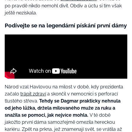
po pravdě nikdo nemohl divit. Obdiv a úctu si tím však
ještě nezískala.
Podívejte se na legendární pískání první dámy
Národ vzal Havlovou na milost v době, kdy prezidenta
začalo
trápit zdraví
a skončil v nemocnici s perforací
tlustého střeva.
Tehdy se Dagmar prakticky nehnula
od jeho lůžka, držela milovaného muže za ruku a
snažila se pomoci, jak nejvíce mohla.
V té době
jakožto první dáma samozřejmě omezila hereckou
kariéru. Zpět na prkna, jež znamenají svět, se vrátila až