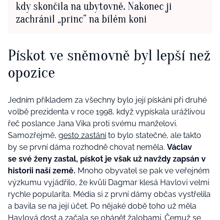
kdy skončila na ubytovně. Nakonec ji
zachránil „princ” na bílém koni
Pískot ve sněmovně byl lepší než
opozice
Jedním příkladem za všechny bylo její pískání při druhé
volbě prezidenta v roce 1998, když vypískala urážlivou
řeč poslance Jana Vika proti svému manželovi.
Samozřejmě,
gesto zastání
to bylo statečné, ale takto
by se první dáma rozhodně chovat neměla.
Václav
se své ženy zastal, pískot je však už navždy zapsán v
historii naší země.
Mnoho obyvatel se pak ve veřejném
výzkumu vyjádřilo, že kvůli Dagmar klesá Havlovi velmi
rychle popularita. Média si z první dámy občas vystřelila
a bavila se na její účet. Po nějaké době toho už měla
Havlová dost a začala se
ohánět žalobami
. Čemuž se