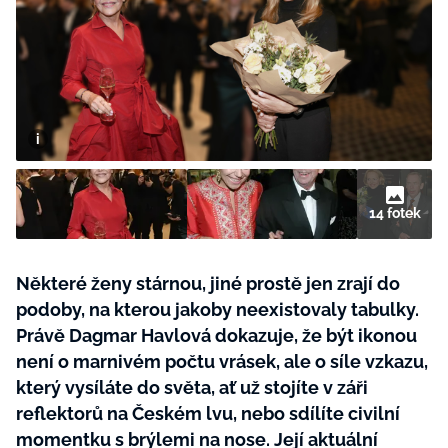
BurdaMedia
Tvoření
Extra
SVĚT ŽENY - 599 KČ
Rady a tipy
ROČNÍ PŘEDPLATNÉ SVĚT ŽENY +
SADA PRODUKTŮ MANA (10 ks)
14 fotek
Některé ženy stárnou, jiné prostě jen zrají do
podoby, na kterou jakoby neexistovaly tabulky.
Právě Dagmar Havlová dokazuje, že být ikonou
není o marnivém počtu vrásek, ale o síle vzkazu,
který vysíláte do světa, ať už stojíte v záři
reflektorů na Českém lvu, nebo sdílíte civilní
momentku s brýlemi na nose. Její aktuální