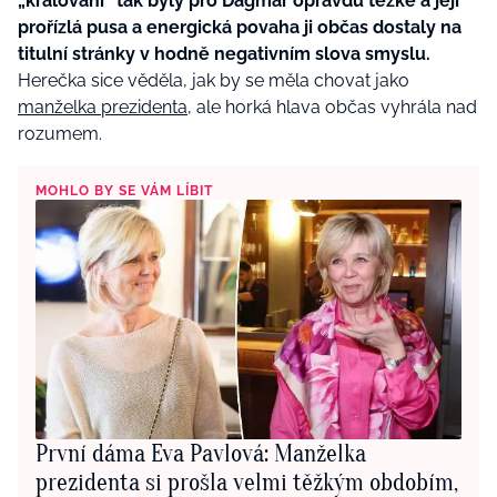
„kralování“ tak byly pro Dagmar opravdu těžké a její
prořízlá pusa a energická povaha ji občas dostaly na
titulní stránky v hodně negativním slova smyslu.
Herečka sice věděla, jak by se měla chovat jako
manželka prezidenta
, ale horká hlava občas vyhrála nad
rozumem.
MOHLO BY SE VÁM LÍBIT
První dáma Eva Pavlová: Manželka
prezidenta si prošla velmi těžkým obdobím,