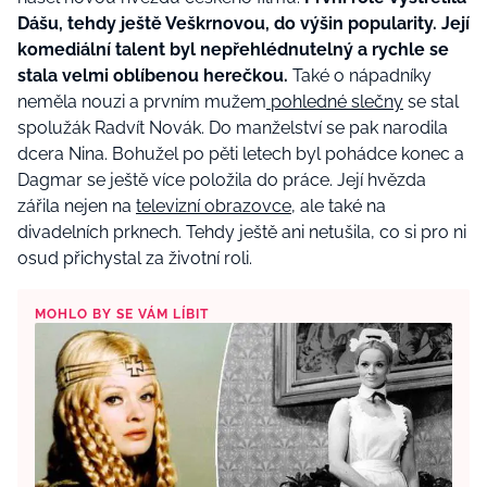
Dášu, tehdy ještě Veškrnovou, do výšin popularity. Její
komediální talent byl nepřehlédnutelný a rychle se
stala velmi oblíbenou herečkou.
Také o nápadníky
neměla nouzi a prvním mužem
pohledné slečny
se stal
spolužák Radvít Novák. Do manželství se pak narodila
dcera Nina. Bohužel po pěti letech byl pohádce konec a
Dagmar se ještě více položila do práce. Její hvězda
zářila nejen na
televizní obrazovce
, ale také na
divadelních prknech. Tehdy ještě ani netušila, co si pro ni
osud přichystal za životní roli.
MOHLO BY SE VÁM LÍBIT