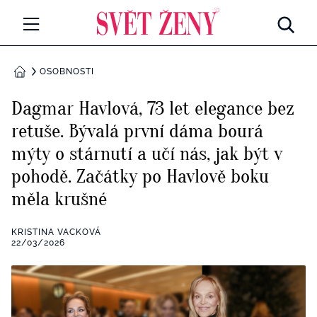
Svetzeny.cz
MÓDA A KRÁSA
OSOBNOSTI
DOMŮ
CELEBRITY
Dagmar Havlová, 73 let elegance bez
Všechny kategorie
retuše. Bývalá první dáma bourá
RETROHUBKY
mýty o stárnutí a učí nás, jak být v
Rozhovory
PSYCHOLOGIE
pohodě. Začátky po Havlově boku
měla krušné
Všechny kategorie
ZDRAVÍ
Seberozvoj
KRISTINA VACKOVÁ
Všechny kategorie
22/03/2026
ZÁBAVA
Životní styl
Všechny kategorie
BYDLENÍ
Testy a kvízy
Všechny kategorie