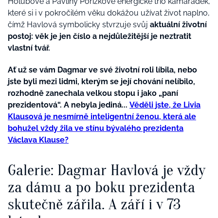
Holubové a Pavlíny Pořízkové energické trio kamarádek,
které si i v pokročilém věku dokážou užívat život naplno,
čímž Havlová symbolicky stvrzuje svůj
aktuální životní
postoj: věk je jen číslo a nejdůležitější je neztratit
vlastní tvář.
Ať už se vám Dagmar ve své životní roli líbila, nebo
jste byli mezi lidmi, kterým se její chování nelíbilo,
rozhodně zanechala velkou stopu i jako „paní
prezidentová“. A nebyla jediná...
Věděli jste, že Livia
Klausová je nesmírně inteligentní ženou, která ale
bohužel vždy žila ve stínu bývalého prezidenta
Václava Klause?
Galerie: Dagmar Havlová je vždy
za dámu a po boku prezidenta
skutečně zářila. A září i v 73