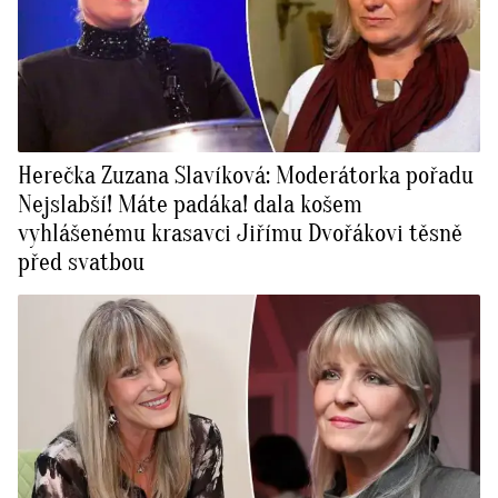
Herečka Zuzana Slavíková: Moderátorka pořadu
Nejslabší! Máte padáka! dala košem
vyhlášenému krasavci Jiřímu Dvořákovi těsně
před svatbou