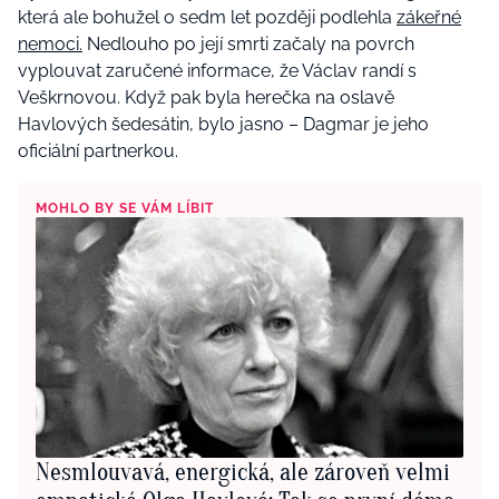
která ale bohužel o sedm let později podlehla
zákeřné
nemoci.
Nedlouho po její smrti začaly na povrch
vyplouvat zaručené informace, že Václav randí s
Veškrnovou. Když pak byla herečka na oslavě
Havlových šedesátin, bylo jasno – Dagmar je jeho
oficiální partnerkou.
MOHLO BY SE VÁM LÍBIT
Nesmlouvavá, energická, ale zároveň velmi