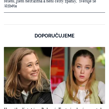
řešení, jsem nešťastná a není cesty zpátky,“ svěřuje se
Alžběta
DOPORUČUJEME