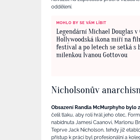
oddělení.
MOHLO BY SE VÁM LÍBIT
Legendární Michael Douglas v 
Hollywoodská ikona míří na fi
festival a po letech se setká s
milenkou Ivanou Gottovou
Nicholsonův anarchism
Obsazení Randla McMurphyho bylo 
čelil tlaku, aby roli hrál jeho otec, F
nabídnuta Jamesi Caanovi, Marlonu Br
Teprve Jack Nicholson, tehdy již etablo
přístup k práci byl profesionální a kol