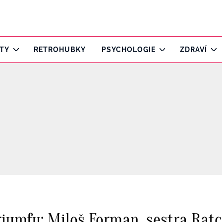
ITY
RETROHUBKY
PSYCHOLOGIE
ZDRAVÍ
riumfu: Miloš Forman, sestra Rat