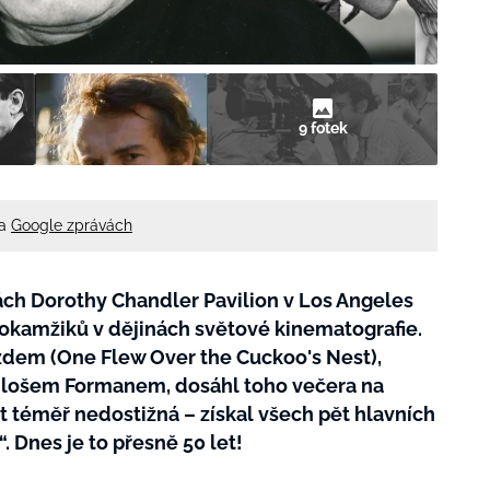
9 fotek
na
Google zprávách
ách Dorothy Chandler Pavilion v Los Angeles
 okamžiků v dějinách světové kinematografie.
zdem (One Flew Over the Cuckoo's Nest),
ilošem Formanem, dosáhl toho večera na
ýt téměř nedostižná – získal všech pět hlavních
 Dnes je to přesně 50 let!