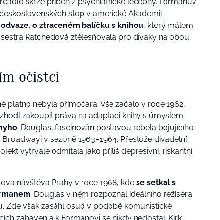
zrcadlo skrze příběh z psychiatrické léčebny. Formanův
u československých stop v americké Akademii
o odvaze, o ztraceném balíčku s knihou
, který málem
rý sestra Ratchedová ztělesňovala pro diváky na obou
ím očistci
é plátno nebyla přímočará. Vše začalo v roce 1962,
ozhodl zakoupit práva na adaptaci knihy s úmyslem
phyho
. Douglas, fascinován postavou rebela bojujícího
a Broadwayi v sezóně 1963–1964. Přestože divadelní
ojekt vytrvale odmítala jako příliš depresivní, riskantní
ova návštěva Prahy v roce 1968, kde
se setkal s
ormanem
. Douglas v něm rozpoznal ideálního režiséra
ihu. Zde však zasáhl osud v podobě komunistické
icích zabaven a k Formanovi se nikdy nedostal. Kirk