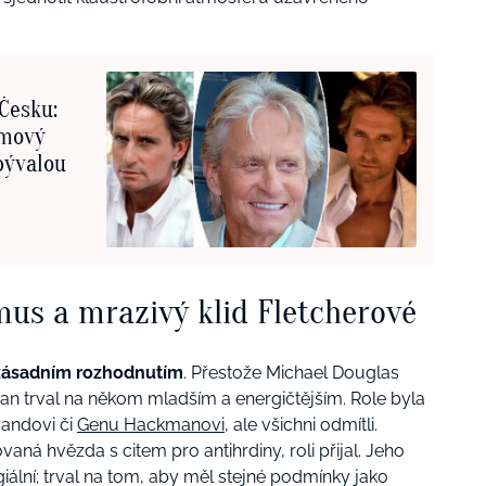
Česku:
lmový
 bývalou
us a mrazivý klid Fletcherové
zásadním rozhodnutím
. Přestože Michael Douglas
orman trval na někom mladším a energičtějším. Role byla
andovi či
Genu Hackmanovi,
ale všichni odmítli.
vaná hvězda s citem pro antihrdiny, roli přijal. Jeho
egiální; trval na tom, aby měl stejné podmínky jako