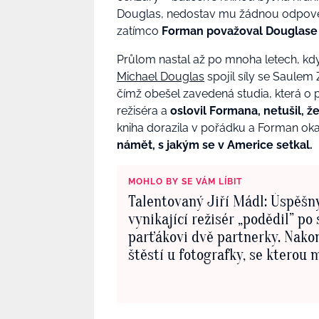
Douglas, nedostav mu žádnou odpově
zatímco
Forman považoval Douglase z
Průlom nastal až po mnoha letech, kd
Michael Douglas
spojil síly se Saulem
čímž obešel zavedená studia, která o 
režiséra a
oslovil Formana, netušil, ž
kniha dorazila v pořádku a Forman oka
námět, s jakým se v Americe setkal.
MOHLO BY SE VÁM LÍBIT
Talentovaný Jiří Mádl: Úspěšn
vynikající režisér „podědil” po
parťákovi dvě partnerky. Nako
štěstí u fotografky, se kterou 
malého chlapečka