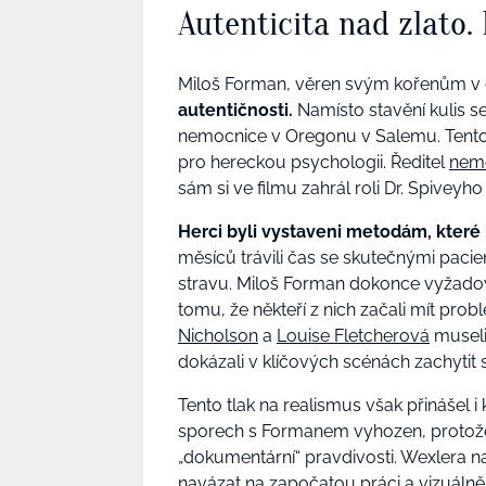
Autenticita nad zlato.
Miloš Forman, věren svým kořenům v č
autentičnosti.
Namísto stavění kulis s
nemocnice v Oregonu v Salemu. Tento k
pro hereckou psychologii. Ředitel
nem
sám si ve filmu zahrál roli Dr. Spivey
Herci byli vystaveni metodám, které
měsíců trávili čas se skutečnými pacien
stravu. Miloš Forman dokonce vyžadova
tomu, že někteří z nich začali mít prob
Nicholson
a
Louise Fletcherová
museli 
dokázali v klíčových scénách zachytit 
Tento tlak na realismus však přinášel 
sporech s Formanem vyhozen, protože
„dokumentární“ pravdivosti. Wexlera nah
navázat na započatou práci a vizuálně