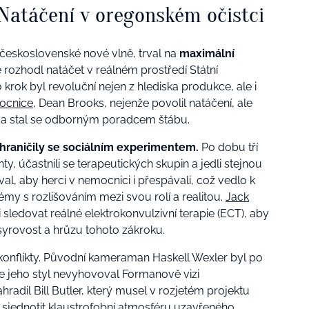
 Natáčení v oregonském očistci
eskoslovenské nové vlně, trval na
maximální
e rozhodl natáčet v reálném prostředí Státní
rok byl revoluční nejen z hlediska produkce, ale i
ocnice
, Dean Brooks, nejenže povolil natáčení, ale
ho a stal se odborným poradcem štábu.
 hraničily se sociálním experimentem.
Po dobu tří
ty, účastnili se terapeutických skupin a jedli stejnou
l, aby herci v nemocnici i přespávali, což vedlo k
lémy s rozlišováním mezi svou rolí a realitou.
Jack
sledovat reálné elektrokonvulzivní terapie (ECT), aby
syrovost a hrůzu tohoto zákroku.
i konflikty. Původní kameraman Haskell Wexler byl po
 jeho styl nevyhovoval Formanově vizi
radil Bill Butler, který musel v rozjetém projektu
 sjednotit klaustrofobní atmosféru uzavřeného