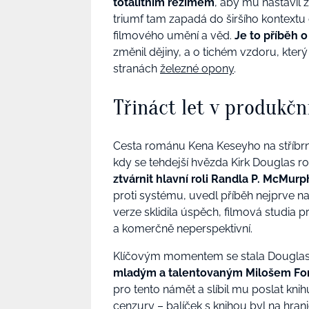
totalitním režimem
, aby mu nastavil 
triumf tam zapadá do širšího kontext
filmového umění a věd.
Je to příběh 
změnil dějiny, a o tichém vzdoru, kte
stranách
železné opony
.
Třináct let v produkčn
Cesta románu Kena Keseyho na stříbrn
kdy se tehdejší hvězda Kirk Douglas r
ztvárnit hlavní roli Randla P. McMur
proti systému, uvedl příběh nejprve n
verze sklidila úspěch, filmová studia pr
a komerčně neperspektivní.
Klíčovým momentem se stala Douglas
mladým a talentovaným Milošem F
pro tento námět a slíbil mu poslat kn
cenzury – balíček s knihou byl na hran