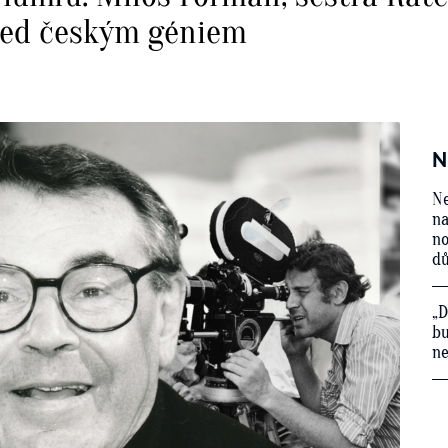
řed českým géniem
N
Ne
na
no
d
„D
bu
ne