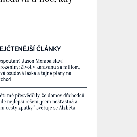
EJČTENĚJŠÍ ČLÁNKY
spoutaný Jason Momoa slaví
rozeniny: Život v karavanu za miliony,
vá osudová láska a tajné plány na
ůchod
ěti mě přesvědčily, že domov důchodců
de nejlepší řešení, jsem nešťastná a
ní cesty zpátky,“ svěřuje se Alžběta