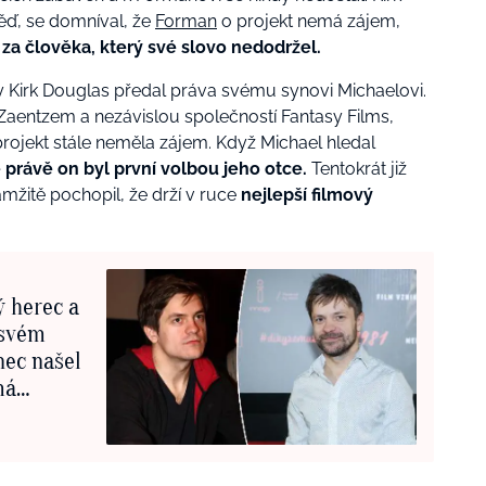
ď, se domníval, že
Forman
o projekt nemá zájem,
a člověka, který své slovo nedodržel.
y Kirk Douglas předal práva svému synovi Michaelovi.
 Zaentzem a nezávislou společností Fantasy Films,
projekt stále neměla zájem. Když Michael hledal
e právě on byl první volbou jeho otce.
Tentokrát již
mžitě pochopil, že drží v ruce
nejlepší filmový
ý herec a
 svém
nec našel
má