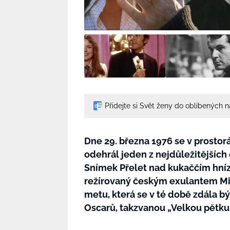
Přidejte si Svět ženy do oblíbených 
Dne 29. března 1976 se v prostor
odehrál jeden z nejdůležitějších
Snímek Přelet nad kukaččím hní
režírovaný českým exulantem M
metu, která se v té době zdála b
Oscarů, takzvanou „Velkou pětku“.