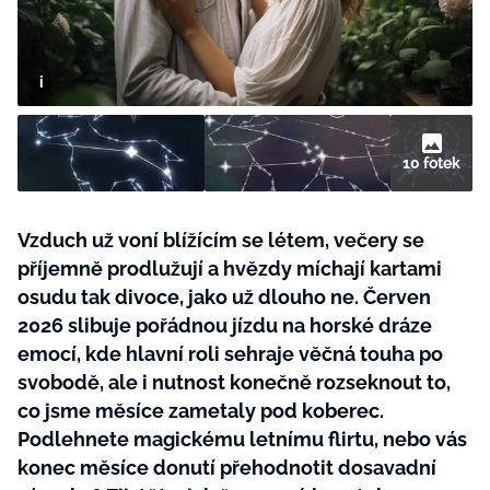
BurdaMedia
Tvoření
Extra
SVĚT ŽENY - 599 KČ
Rady a tipy
ROČNÍ PŘEDPLATNÉ SVĚT ŽENY +
SADA PRODUKTŮ MANA (10 ks)
10 fotek
Vzduch už voní blížícím se létem, večery se
příjemně prodlužují a hvězdy míchají kartami
osudu tak divoce, jako už dlouho ne. Červen
2026 slibuje pořádnou jízdu na horské dráze
emocí, kde hlavní roli sehraje věčná touha po
svobodě, ale i nutnost konečně rozseknout to,
co jsme měsíce zametaly pod koberec.
Podlehnete magickému letnímu flirtu, nebo vás
konec měsíce donutí přehodnotit dosavadní