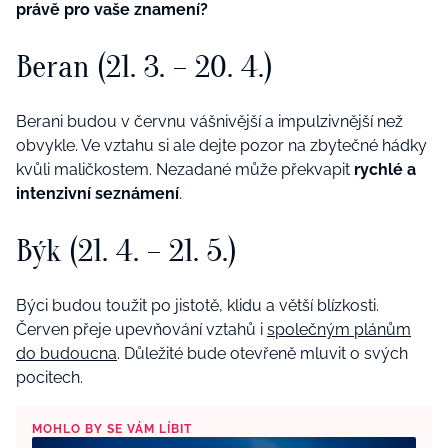
právě pro vaše znamení?
Beran (21. 3. – 20. 4.)
Berani budou v červnu vášnivější a impulzivnější než
obvykle. Ve vztahu si ale dejte pozor na zbytečné hádky
kvůli maličkostem. Nezadané může překvapit
rychlé a
intenzivní seznámení
.
Býk (21. 4. – 21. 5.)
Býci budou toužit po jistotě, klidu a větší blízkosti.
Červen přeje upevňování vztahů i
společným plánům
do budoucna
. Důležité bude otevřeně mluvit o svých
pocitech.
MOHLO BY SE VÁM LÍBIT