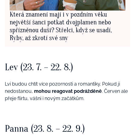
Která znamení mají i v pozdním věku
největší šanci potkat dvojplamen nebo
spřízněnou duši? Střelci, když se usadí,
Ryby, až zkrotí své sny
Lev (23. 7. – 22. 8.)
Lvi budou chtít více pozornosti a romantiky. Pokud ji
nedostanou,
mohou reagovat podrážděně
. Červen ale
přeje flirtu, vášni i novým začátkům.
Panna (23. 8. – 22. 9.)