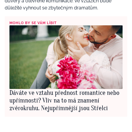
důvěry a otevřené komunikace. Ve vztazích bude
důležité vyhnout se zbytečným dramatům.
MOHLO BY SE VÁM LÍBIT
Dáváte ve vztahu přednost romantice nebo
upřímnosti? Vliv na to má znamení
zvěrokruhu. Nejupřímnější jsou Střelci