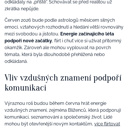
odkládaly na „příště“. Schovávat se před realitou už
zkrátka nepůjde.
Červen 2026 bude podle astrologů měsícem silných
emocí, vztahových rozhodnutí a hledání větší rovnováhy
mezi svobodou a jistotou.
Energie začínajícího léta
podpoří nové začátky
, flirt i chuť více si užívat přítomný
okamžik. Zároveň ale mohou vyplouvat na povrch
témata, která byla dlouhodobě přehlížená nebo
odkládaná.
Vliv vzdušných znamení podpoří
komunikaci
Výraznou roli budou během června hrát energie
vzdušných znamení, zejména Blíženců, která podporují
komunikaci, seznamování a společenský život. Lidé
mohou být otevřenější novým kontaktům,
více flirtovat