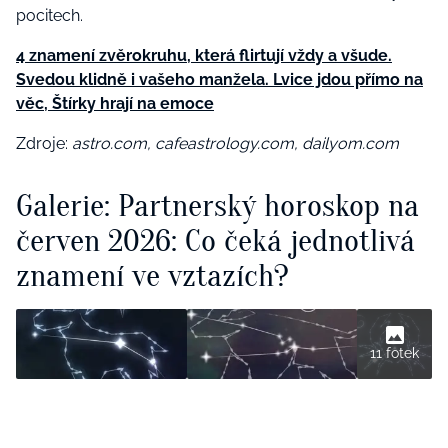
pocitech.
4 znamení zvěrokruhu, která flirtují vždy a všude.
Svedou klidně i vašeho manžela. Lvice jdou přímo na
věc, Štírky hrají na emoce
Zdroje:
astro.com,
cafeastrology.com,
dailyom.com
Galerie: Partnerský horoskop na
červen 2026: Co čeká jednotlivá
znamení ve vztazích?
11 fotek