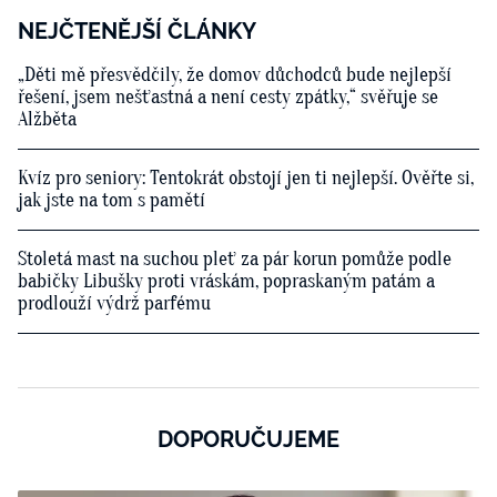
NEJČTENĚJŠÍ ČLÁNKY
„Děti mě přesvědčily, že domov důchodců bude nejlepší
řešení, jsem nešťastná a není cesty zpátky,“ svěřuje se
Alžběta
Kvíz pro seniory: Tentokrát obstojí jen ti nejlepší. Ověřte si,
jak jste na tom s pamětí
Stoletá mast na suchou pleť za pár korun pomůže podle
babičky Libušky proti vráskám, popraskaným patám a
prodlouží výdrž parfému
DOPORUČUJEME