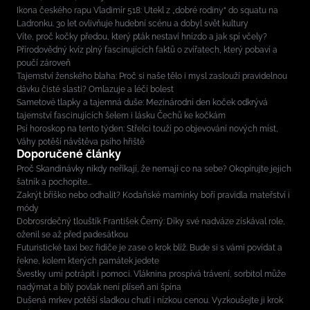
Ikona českého rapu Vladimír 518: Utekl z „dobré rodiny“ do squatu na
Ladronku. 30 let ovlivňuje hudební scénu a dobyl svět kultury
Víte, proč kočky předou, který pták nestaví hnízdo a jak spí včely?
Přírodovědný kvíz plný fascinujících faktů o zvířatech, který pobaví a
poučí zároveň
Tajemství ženského blaha: Proč si naše tělo i mysl zaslouží pravidelnou
dávku čisté slasti? Omlazuje a léčí bolest
Sametové tlapky a tajemná duše: Mezinárodní den koček odkrývá
tajemství fascinujících šelem i lásku Čechů ke kočkám
Psí horoskop na tento týden: Střelci touží po objevování nových míst,
Váhy potěší návštěva psího hřiště
Doporučené články
Proč Skandinávky nikdy neříkají, že nemají co na sebe? Okopírujte jejich
šatník a pochopíte...
Zakrýt bříško nebo odhalit? Kodaňské maminky boří pravidla mateřství i
módy
Dobrosrdečný tlouštík František Černý: Díky své nadváze získával role,
oženil se až před padesátkou
Futuristické taxi bez řidiče je zase o krok blíž. Bude si s vámi povídat a
řekne, kolem kterých památek jedete
Švestky umí potrápit i pomoci. Vláknina prospívá trávení, sorbitol může
nadýmat a bílý povlak není plíseň ani špína
Dušená mrkev potěší sladkou chutí i nízkou cenou. Vyzkoušejte ji krok