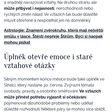
a snadněji navazovat vztahy. Na druhou stranu ale
může přibývat i nejasností
, nerozhodnosti nebo
rychlých změn nálad. Ve vztazích tak bude důležité
mluvit otevřeně a nespoléhat jen na domněnky.
Astrologie: Znamení zvěrokruhu, která mají největší
smůlu v lásce. Štěstí nepřeje Štírům, Býci si naopak
mohou pískat
Úplněk otevře emoce i staré
vztahové otázky
Silným momentem konce měsíce bude také úplněk ve
Střelci, který nastane 30. června. Zvýrazní témata
svobody, pravdy a osobního směřování.
Ve vztazích
může přinést potřebu vyjasnit si očekávání
,
pojmenovat dlouhodobé problémy nebo udělat
důležité rozhodnutí. Některé páry se mohou více sblížit,