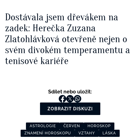
Dostávala jsem dřevákem na
zadek: Herečka Zuzana
Zlatohlávková otevřeně nejen o
svém divokém temperamentu a
tenisové kariéře
Sdílet nebo uložit:
ZOBRAZIT DISKUZI
ASTROLOGIE
ČERVEN
HOROSKOP
ZNAMENÍ HOROSKOPU
VZTAHY
LÁSKA