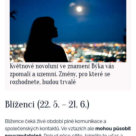
Květnové novoluní ve znamení Býka vás
zpomalí a uzemní. Změny, pro které se
rozhodnete, budou trvalé
Blíženci (22. 5. – 21. 6.)
Blížence čeká živé období plné komunikace a
společenských kontaktů. Ve vztazích ale
mohou působit
nevyzpytatelně
. Pokud něco cítíte, řekněte to včas a