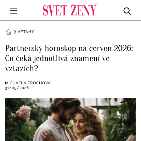
Svetzeny.cz
MÓDA A KRÁSA
VZTAHY
DOMŮ
CELEBRITY
Partnerský horoskop na červen 2026:
Všechny kategorie
Co čeká jednotlivá znamení ve
RETROHUBKY
vztazích?
Rozhovory
PSYCHOLOGIE
MICHAELA TROCHOVÁ
Všechny kategorie
31/05/2026
ZDRAVÍ
Seberozvoj
Všechny kategorie
ZÁBAVA
Životní styl
Všechny kategorie
BYDLENÍ
Testy a kvízy
Všechny kategorie