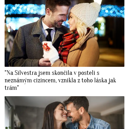
"Na Silvestra jsem skončila v posteli s
neznámým cizincem, vznikla z toho láska jak
trám"