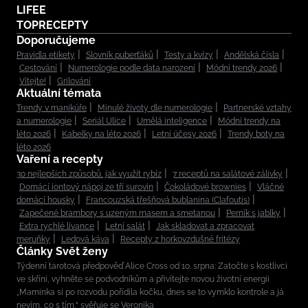
LIFEE
TOPRECEPTY
Doporučujeme
Pravidla etikety
Slovník puberťáků
Testy a kvízy
Andělská čísla
Cestování
Numerologie podle data narození
Módní trendy 2026
Vítejte!
Grilování
Aktuální témata
Trendy v manikúře
Minulé životy dle numerologie
Partnerské vztahy
a numerologie
Seriál Ulice
Umělá inteligence
Módní trendy na
léto 2026
Kabelky na léto 2026
Letní účesy 2026
Trendy boty na
léto 2026
Vaření a recepty
30 nejlepších způsobů, jak využít rybíz
7 receptů na salátové zálivky
Domácí iontový nápoj ze tří surovin
Čokoládové brownies
Vláčné
domácí housky
Francouzská třešňová bublanina (Clafoutis)
Zapečené brambory s uzeným masem a smetanou
Perník s jablky
Extra rychlé lívance
Letní salát
Jak skladovat a zpracovat
meruňky
Ledová káva
Recepty z horkovzdušné fritézy
Články Svět ženy
Týdenní tarotová předpověď Alice Cross od 10. srpna: Zatočte s kostlivci
ve skříni, vyhněte se podvodníkům a přivítejte novou životní energii
„Maminka si po rozvodu pořídila kočku, dnes se to vymklo kontrole a já
nevím, co s tím,“ svěřuje se Veronika