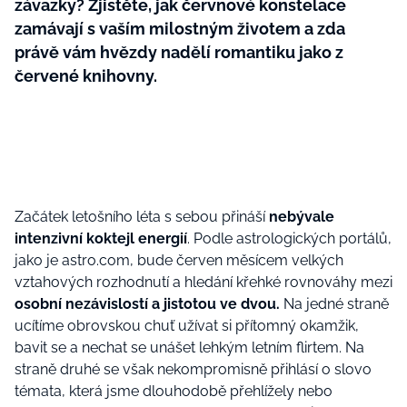
závazky? Zjistěte, jak červnové konstelace
zamávají s vaším milostným životem a zda
právě vám hvězdy nadělí romantiku jako z
červené knihovny.
Začátek letošního léta s sebou přináší
nebývale
intenzivní koktejl energií
. Podle astrologických portálů,
jako je a
stro.com
, bude červen měsícem velkých
vztahových rozhodnutí a hledání křehké rovnováhy mezi
osobní nezávislostí a jistotou ve dvou.
Na jedné straně
ucítíme obrovskou chuť užívat si přítomný okamžik,
bavit se a nechat se unášet lehkým letním flirtem. Na
straně druhé se však nekompromisně přihlásí o slovo
témata, která jsme dlouhodobě přehlížely nebo