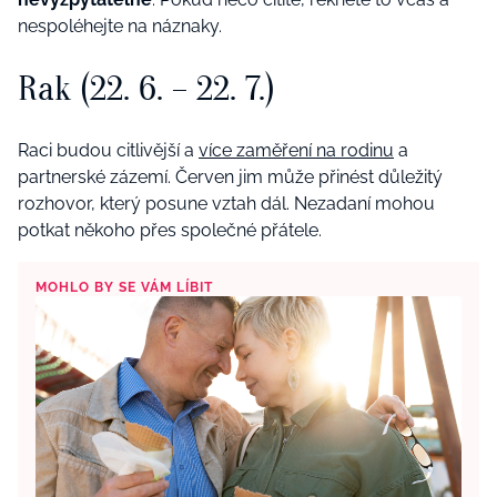
nespoléhejte na náznaky.
Rak (22. 6. – 22. 7.)
Raci budou citlivější a
více zaměření na rodinu
a
partnerské zázemí. Červen jim může přinést důležitý
rozhovor, který posune vztah dál. Nezadaní mohou
potkat někoho přes společné přátele.
MOHLO BY SE VÁM LÍBIT