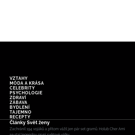
VZTAHY
MÓDA A KRÁSA
CELEBRITY
PSYCHOLOGIE
ZDRAVÍ
ZÁBAVA
BYDLENÍ
TAJEMNO
RECEPTY
Články Svět ženy
Zachránil 194 vojáků a přitom vážil jen pár set gramů. Holub Cher Ami
se stal legendou první světové války