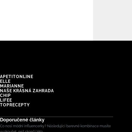
APETITONLINE
ELLE
MARIANNE
NAŠE KRÁSNÁ ZAHRADA
CHIP
LIFEE
TOPRECEPTY
Doporučené články
Co nosí módní influencerky? Následující barevné kombinace musíte
vyzkoušet, než skončí léto