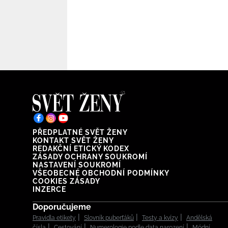
PŘEDPLATNÉ SVĚT ŽENY
KONTAKT SVĚT ŽENY
REDAKČNÍ ETICKÝ KODEX
ZÁSADY OCHRANY SOUKROMÍ
NASTAVENÍ SOUKROMÍ
VŠEOBECNÉ OBCHODNÍ PODMÍNKY
COOKIES ZÁSADY
INZERCE
Doporučujeme
Pravidla etikety
Slovník puberťáků
Testy a kvízy
Andělská
čísla
Cestování
Numerologie podle data narození
Módní