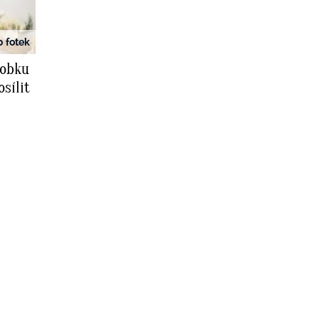
0 fotek
robku
sílit