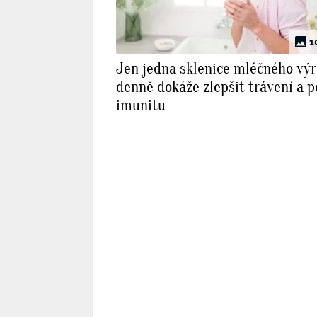
1
Jen jedna sklenice mléčného vý
denně dokáže zlepšit trávení a po
imunitu