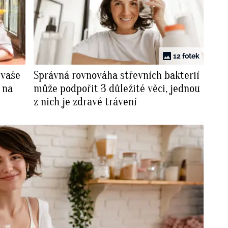
12 fotek
 vaše
Správná rovnováha střevních bakterií
 na
může podpořit 3 důležité věci, jednou
z nich je zdravé trávení