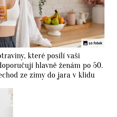
10 fotek
traviny, které posílí vaši
 doporučují hlavně ženám po 50.
echod ze zimy do jara v klidu