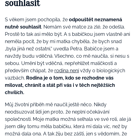
souhlasit
S věkem jsem pochopila, že
odpouštět neznamená
nutně souhlasit
. Nemám své matce za zlé, že odešla.
Prostě to tak asi mělo být. A s babičkou jsem vlastně ani
neměla pocit, že by mi matka chyběla, že bych snad
„byla jiná než ostatní,“ uvedla Petra. Babičce jsem a
navždy budu vděčná. Všechno, co mě naučila, si nesu s
sebou. Umění být vděčná, nepřehlížet maličkosti a
především chápat, že
rodina není
vždy o biologických
vazbách.
Rodina je o tom, kdo se rozhodne vás
milovat, chránit a stát při vás i v těch nejtěžších
chvílích.
Můj životní příběh mě naučil ještě něco. Nikdy
neodsuzovat lidi jen proto, že neplní očekávání
společnosti. Moje matka možná selhala ve své roli, ale já
jsem díky tomu měla babičku, která mi dala víc, než by
možná dala ona. A tak žiju bez zášti, jen s vědomím, že