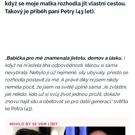
když se moje matka rozhodla jít vlastní cestou.
Takový je příběh paní Petry (43 let).
„
Babička pro mě znamenala jistotu, domov a lásku
, i
když na ní ležela tíha odpovědnosti, kterou si sama
nevybrala. Nebylo jí už nejméně, síly ubývaly, přesto se
rozhodla postavit za mě. A právě díky ní jsem nikdy
neměla pocit, že jsem na světě úplně sama. Je zvláštní,
jak někdo, kdo už si svůj život jednou prožil, dokáže
znovu najít sílu a obětovat se pro další generaci,“
svěřila
se Petra (43).
MOHLO BY SE VÁM LÍBIT