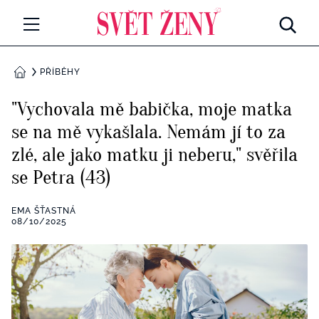
Svetzeny.cz
MÓDA A KRÁSA
PŘÍBĚHY
DOMŮ
CELEBRITY
"Vychovala mě babička, moje matka
Všechny kategorie
se na mě vykašlala. Nemám jí to za
RETROHUBKY
zlé, ale jako matku ji neberu," svěřila
Rozhovory
PSYCHOLOGIE
se Petra (43)
Všechny kategorie
ZDRAVÍ
EMA ŠŤASTNÁ
08/10/2025
Seberozvoj
Všechny kategorie
ZÁBAVA
Životní styl
Všechny kategorie
BYDLENÍ
Testy a kvízy
Všechny kategorie