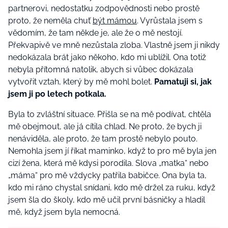
partnerovi, nedostatku zodpovědnosti nebo prostě
proto, že neměla chuť
být mámou
. Vyrůstala jsem s
vědomím, že tam někde je, ale že o mě nestojí.
Překvapivě ve mně nezůstala zloba. Vlastně jsem ji nikdy
nedokázala brát jako někoho, kdo mi ublížil. Ona totiž
nebyla přítomná natolik, abych si vůbec dokázala
vytvořit vztah, který by mě mohl bolet.
Pamatuji si, jak
jsem ji po letech potkala.
Byla to zvláštní situace. Přišla se na mě podívat, chtěla
mě obejmout, ale já cítila chlad. Ne proto, že bych ji
nenáviděla, ale proto, že tam prostě nebylo pouto.
Nemohla jsem jí říkat maminko, když to pro mě byla jen
cizí žena, která mě kdysi porodila. Slova „matka“ nebo
„máma“ pro mě vždycky patřila babičce. Ona byla ta,
kdo mi ráno chystal snídani, kdo mě držel za ruku, když
jsem šla do školy, kdo mě učil první básničky a hladil
mě, když jsem byla nemocná.