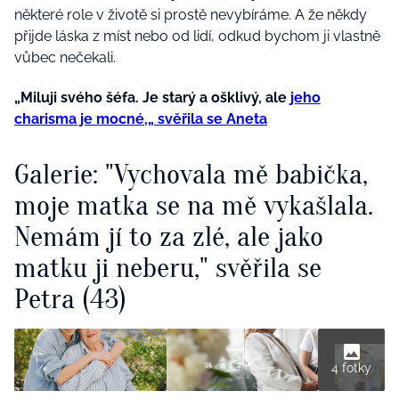
některé role v životě si prostě nevybíráme. A že někdy
přijde láska z míst nebo od lidí, odkud bychom ji vlastně
vůbec nečekali.
„Miluji svého šéfa. Je starý a ošklivý, ale
jeho
charisma je mocné,„ svěřila se Aneta
Galerie: "Vychovala mě babička,
moje matka se na mě vykašlala.
Nemám jí to za zlé, ale jako
matku ji neberu," svěřila se
Petra (43)
4 fotky