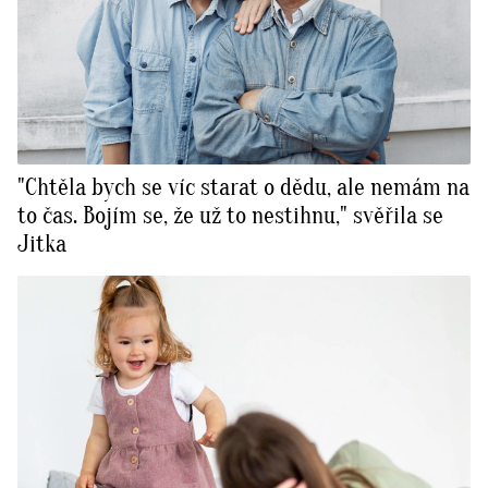
"Chtěla bych se víc starat o dědu, ale nemám na
to čas. Bojím se, že už to nestihnu," svěřila se
Jitka