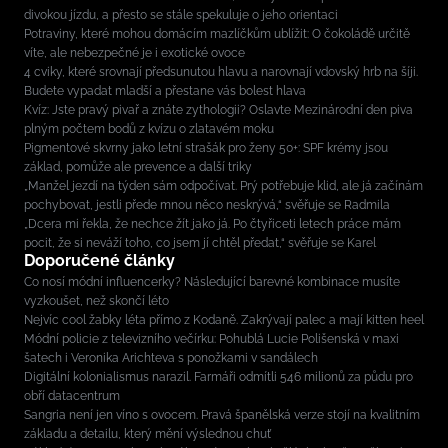
divokou jízdu, a přesto se stále spekuluje o jeho orientaci
Potraviny, které mohou domácím mazlíčkům ublížit: O čokoládě určitě
víte, ale nebezpečné je i exotické ovoce
4 cviky, které srovnají předsunutou hlavu a narovnají vdovský hrb na šíji.
Budete vypadat mladší a přestane vás bolest hlava
Kvíz: Jste pravý pivař a znáte zythologii? Oslavte Mezinárodní den piva
plným počtem bodů z kvízu o zlatavém moku
Pigmentové skvrny jako letní strašák pro ženy 50+: SPF krémy jsou
základ, pomůže ale prevence a další triky
„Manžel jezdí na týden sám odpočívat. Prý potřebuje klid, ale já začínám
pochybovat, jestli přede mnou něco neskrývá,“ svěřuje se Radmila
„Dcera mi řekla, že nechce žít jako já. Po čtyřiceti letech práce mám
pocit, že si neváží toho, co jsem jí chtěl předat,“ svěřuje se Karel
Doporučené články
Co nosí módní influencerky? Následující barevné kombinace musíte
vyzkoušet, než skončí léto
Nejvíc cool žabky léta přímo z Kodaně. Zakrývají palec a mají kitten heel
Módní policie z televizního večírku: Pohublá Lucie Polišenská v maxi
šatech i Veronika Arichteva s ponožkami v sandálech
Digitální kolonialismus narazil. Farmáři odmítli 546 milionů za půdu pro
obří datacentrum
Sangria není jen víno s ovocem. Pravá španělská verze stojí na kvalitním
základu a detailu, který mění výslednou chuť