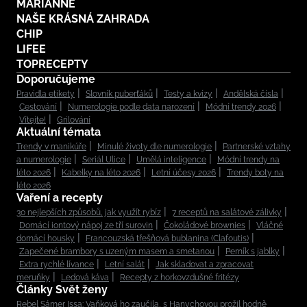
MARIANNE
NAŠE KRÁSNÁ ZAHRADA
CHIP
LIFEE
TOPRECEPTY
Doporučujeme
Pravidla etikety
Slovník puberťáků
Testy a kvízy
Andělská čísla
Cestování
Numerologie podle data narození
Módní trendy 2026
Vítejte!
Grilování
Aktuální témata
Trendy v manikúře
Minulé životy dle numerologie
Partnerské vztahy
a numerologie
Seriál Ulice
Umělá inteligence
Módní trendy na
léto 2026
Kabelky na léto 2026
Letní účesy 2026
Trendy boty na
léto 2026
Vaření a recepty
30 nejlepších způsobů, jak využít rybíz
7 receptů na salátové zálivky
Domácí iontový nápoj ze tří surovin
Čokoládové brownies
Vláčné
domácí housky
Francouzská třešňová bublanina (Clafoutis)
Zapečené brambory s uzeným masem a smetanou
Perník s jablky
Extra rychlé lívance
Letní salát
Jak skladovat a zpracovat
meruňky
Ledová káva
Recepty z horkovzdušné fritézy
Články Svět ženy
Rebel Sámer Issa: Vaňková ho zaučila, s Hanychovou prožil hodně