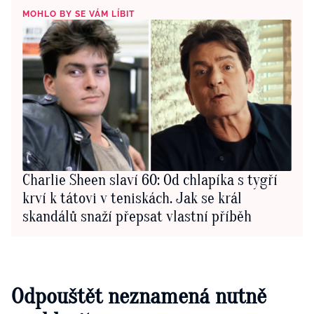
MOHLO BY SE VÁM LÍBIT
Charlie Sheen slaví 60: Od chlapíka s tygří
krví k tátovi v teniskách. Jak se král
skandálů snaží přepsat vlastní příběh
Odpouštět neznamená nutně