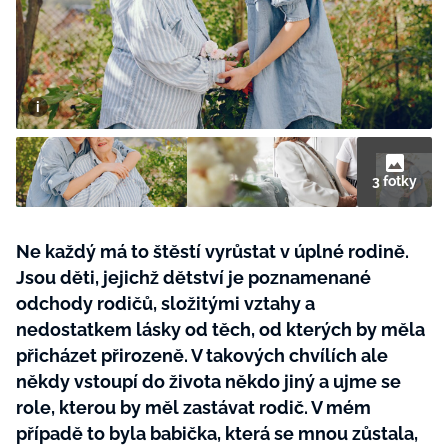
BurdaMedia
Tvoření
Extra
SVĚT ŽENY - 599 KČ
Rady a tipy
ROČNÍ PŘEDPLATNÉ SVĚT ŽENY +
SADA PRODUKTŮ MANA (10 ks)
3 fotky
Ne každý má to štěstí vyrůstat v úplné rodině.
Jsou děti, jejichž dětství je poznamenané
odchody rodičů, složitými vztahy a
nedostatkem lásky od těch, od kterých by měla
přicházet přirozeně. V takových chvílích ale
někdy vstoupí do života někdo jiný a ujme se
role, kterou by měl zastávat rodič. V mém
případě to byla babička, která se mnou zůstala,