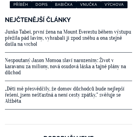
PŘÍBĚH
DOPIS
BABIČKA
VNUČKA
VÝCHOVA
NEJČTENĚJŠÍ ČLÁNKY
Junko Tabei, první žena na Mount Everestu během výstupu
přežila pád laviny, vyhrabali ji zpod sněhu a ona stejně
došla na vrchol
Nespoutaný Jason Momoa slaví narozeniny: Život v
karavanu za miliony, nová osudová láska a tajné plány na
důchod
„Děti mě přesvědčily, že domov důchodců bude nejlepší
řešení, jsem nešťastná a není cesty zpátky,“ svěřuje se
Alžběta