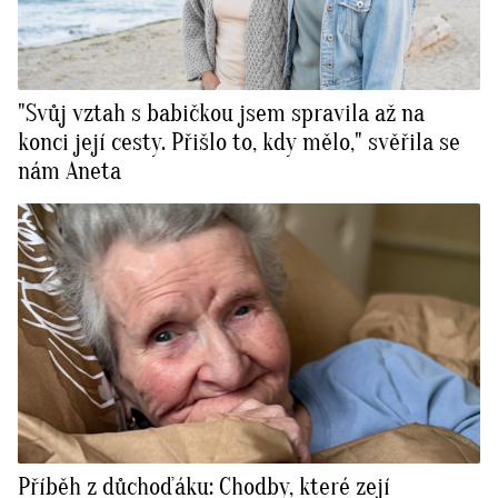
"Svůj vztah s babičkou jsem spravila až na
konci její cesty. Přišlo to, kdy mělo," svěřila se
nám Aneta
Příběh z důchoďáku: Chodby, které zejí