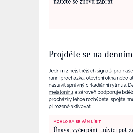
naučte se znovu zabrat
Projděte se na denním
Jedním z nejsilnějších signálů pro naše
ranní procházka, otevření okna nebo 
nastavit správný cirkadiánní rytmus. D
melatoninu
a zároveň podporuje bdělos
procházky lehce rozhýbete, spojíte hn
přirozeně aktivovat.
MOHLO BY SE VÁM LÍBIT
Únava, vyčerpání, trávicí potíže