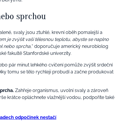
nebo sprchou
né, svaly jsou ztuhlé, krevní oběh pomalejší a
em je zvýšit vaši tělesnou teplotu, abyste se naplno
pel nebo sprcha,
“ doporučuje americký neurobiolog
ské fakultě Stanfordské univerzity.
nebo pár minut lehkého cvičení pomůže zvýšit srdeční
 Díky tomu se tělo rychleji probudí a začne produkovat
sprcha.
Zahřeje organismus, uvolní svaly a zároveň
še krátce opláchnete vlažnější vodou, podpoříte také
padech odpočinek nestačí