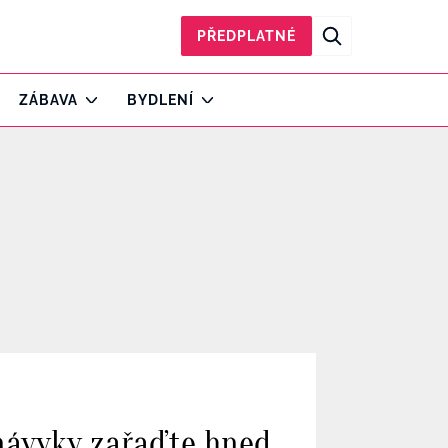
PŘEDPLATNÉ
ZÁBAVA
BYDLENÍ
 návyky zařaďte hned