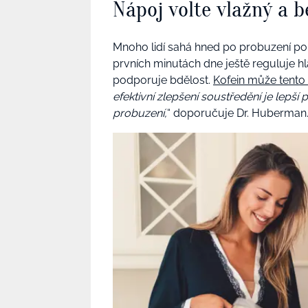
Nápoj volte vlažný a b
Mnoho lidí sahá hned po probuzení po si
prvních minutách dne ještě reguluje h
podporuje bdělost.
Kofein může tento 
efektivní zlepšení soustředění je lepš
probuzení,
“ doporučuje Dr. Huberman