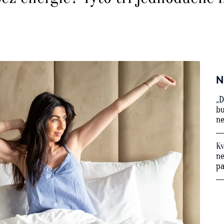
N
„D
bu
ne
Kv
ne
p