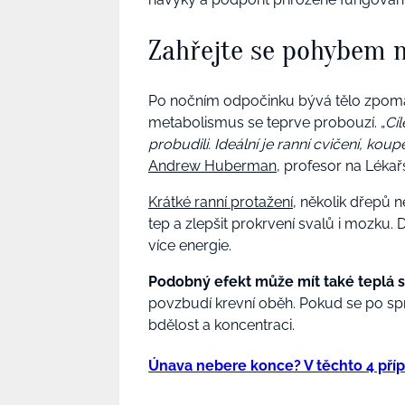
Zahřejte se pohybem 
Po nočním odpočinku bývá tělo zpomale
metabolismus se teprve probouzí. „
Cíl
probudili. Ideální je ranní cvičení, kou
Andrew Huberman
, profesor na Lékař
Krátké ranní protažení
, několik dřepů 
tep a zlepšit prokrvení svalů i mozku.
více energie.
Podobný efekt může mít také teplá 
povzbudí krevní oběh. Pokud se po spr
bdělost a koncentraci.
Únava nebere konce? V těchto 4 pří