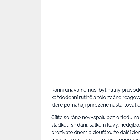
Ranní únava nemusí být nutný průvodc
každodenní rutině a tělo začne reagova
které pomáhají přirozeně nastartovat o
Cítíte se ráno nevyspalí, bez ohledu na t
sladkou snídaní, šálkem kávy, nedejb
prozíváte dnem a doufáte, že další den
návyky a podpořit přirozené fungován