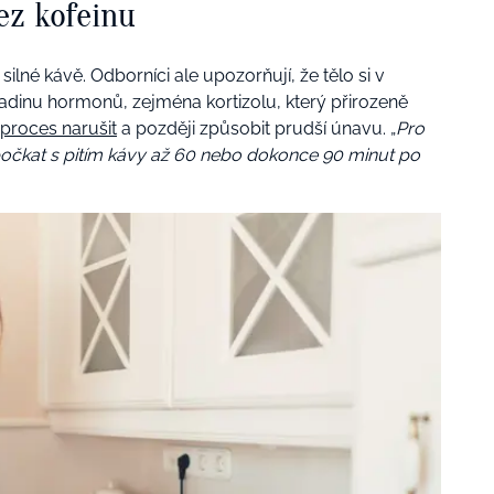
ez kofeinu
lné kávě. Odborníci ale upozorňují, že tělo si v
ladinu hormonů, zejména kortizolu, který přirozeně
proces narušit
a později způsobit prudší únavu. „
Pro
í počkat s pitím kávy až 60 nebo dokonce 90 minut po
.