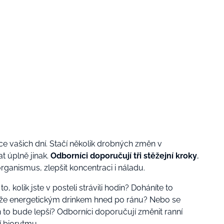
e vašich dní. Stačí několik drobných změn v
t úplně jinak.
Odborníci doporučují tři stěžejní kroky
,
rganismus, zlepšit koncentraci i náladu.
o, kolik jste v posteli strávili hodin? Doháníte to
ože energetickým drinkem hned po ránu? Nebo se
 to bude lepší? Odborníci doporučují změnit ranní
í biorytmu.