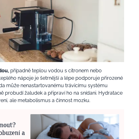
dou,
případně teplou vodou s citronem nebo
eplého nápoje je šetrnější a lépe podporuje přirozené
voda může nenastartovanému trávicímu systému
ě probudí žaludek a připraví ho na snídani. Hydratace
vení, ale metabolismus a činnost mozku.
snout?
obuzení a