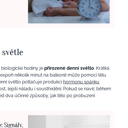
 světle
 biologické hodiny je
přirozené denní světlo
. Krátká
alespoň několik minut na balkoně může pomoci tělu
enní světlo potlačuje produkci
hormonu spánku
t, lepší náladu i soustředění. Pokud se navíc během
ed dva účinné způsoby, jak tělo po probuzení
: Signály,