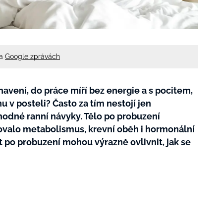
na
Google zprávách
unavení, do práce míří bez energie a s pocitem,
nu v posteli? Často za tím nestojí jen
hodné ranní návyky. Tělo po probuzení
tovalo metabolismus, krevní oběh i hormonální
t po probuzení mohou výrazně ovlivnit, jak se