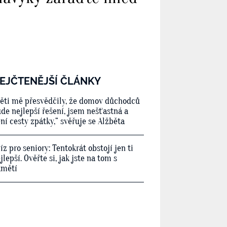
EJČTENĚJŠÍ ČLÁNKY
ěti mě přesvědčily, že domov důchodců
de nejlepší řešení, jsem nešťastná a
ní cesty zpátky,“ svěřuje se Alžběta
íz pro seniory: Tentokrát obstojí jen ti
jlepší. Ověřte si, jak jste na tom s
amětí