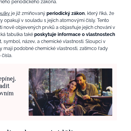
aného periodického zákona.
bulky
je již zmiňovaný
periodický zákon
, který říká, že
y opakují v souladu s jejich atomovými čísly. Tento
i nově objevených prvků a objasňuje jejich chování v
cká tabulka také
poskytuje informace o vlastnostech
t, symbol, název, a chemické vlastnosti. Sloupci v
ny mají podobné chemické vlastnosti, zatímco řady
čísla.
epínej.
adit
tovním