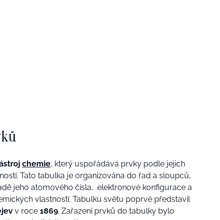
vků
ástroj
chemie
, který uspořádává prvky podle jejich
ostí. Tato tabulka je organizována do řad a sloupců,
adě jeho atomového čísla, elektronové konfigurace a
mických vlastností. Tabulku světu poprvé představil
ejev
v roce
1869
. Zařazení prvků do tabulky bylo