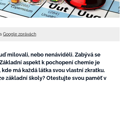
na
Google zprávách
ď milovali, nebo nenáviděli. Zabývá se
. Základní aspekt k pochopení chemie je
 kde má každá látka svou vlastní zkratku.
 ze základní školy? Otestujte svou paměť v