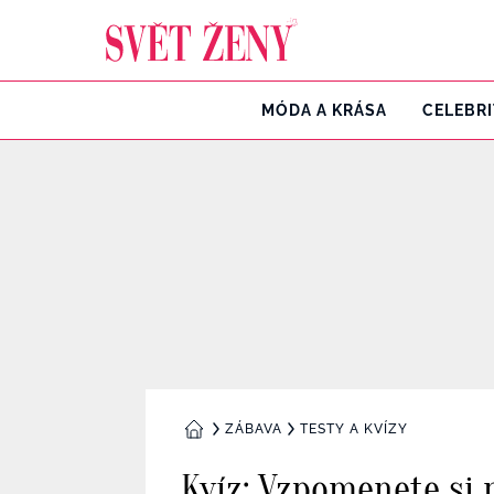
Svetzeny.cz
MÓDA A KRÁSA
CELEBR
ZÁBAVA
TESTY A KVÍZY
DOMŮ
Kvíz: Vzpomenete si 