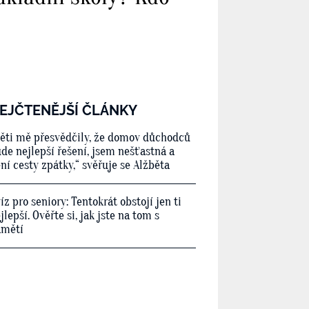
EJČTENĚJŠÍ ČLÁNKY
ěti mě přesvědčily, že domov důchodců
de nejlepší řešení, jsem nešťastná a
ní cesty zpátky,“ svěřuje se Alžběta
íz pro seniory: Tentokrát obstojí jen ti
jlepší. Ověřte si, jak jste na tom s
amětí