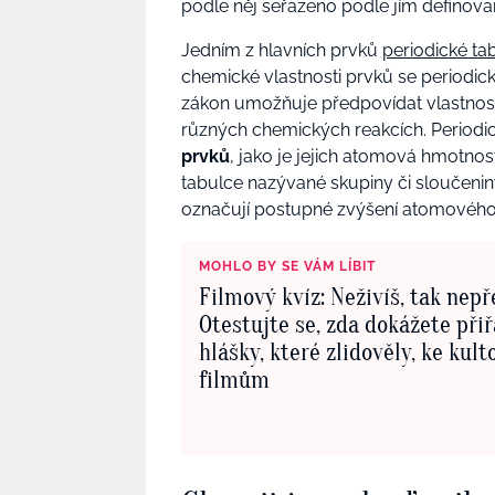
podle něj seřazeno podle jím definov
Jedním z hlavních prvků
periodické ta
chemické vlastnosti prvků se periodick
zákon umožňuje předpovídat vlastnost
různých chemických reakcích. Periodi
prvků
, jako je jejich atomová hmotnos
tabulce nazývané skupiny či sloučeni
označují postupné zvýšení atomového 
MOHLO BY SE VÁM LÍBIT
Filmový kvíz: Neživíš, tak nepř
Otestujte se, zda dokážete přiř
hlášky, které zlidověly, ke kul
filmům