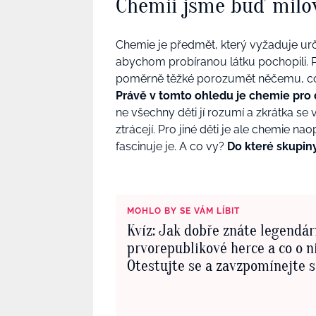
Chemii jsme buď milov
Chemie je předmět, který vyžaduje urč
abychom probíranou látku pochopili. 
poměrně těžké porozumět něčemu, co n
Právě v tomto ohledu je chemie pro
ne všechny děti jí rozumí a zkrátka s
ztrácejí. Pro jiné děti je ale chemie n
fascinuje je. A co vy?
Do které skupiny
MOHLO BY SE VÁM LÍBIT
Kvíz: Jak dobře znáte legendár
prvorepublikové herce a co o ni
Otestujte se a zavzpomínejte 