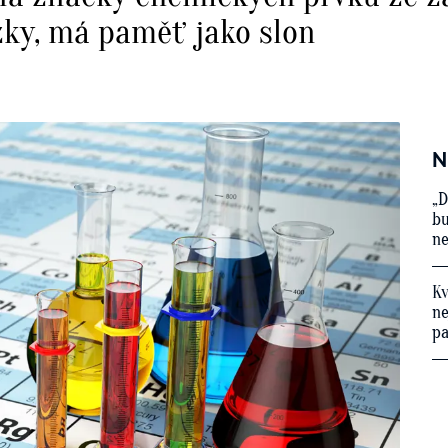
zky, má paměť jako slon
N
„D
bu
ne
Kv
ne
p