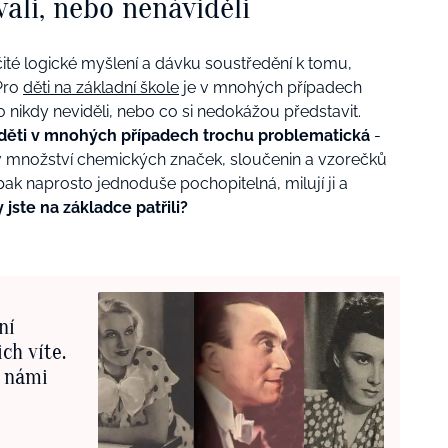
ali, nebo nenáviděli
ité logické myšlení a dávku soustředění k tomu,
Pro
děti na základní škole
je v mnohých případech
ikdy neviděli, nebo co si nedokážou představit.
 děti v mnohých případech trochu problematická
-
e v množství chemických značek, sloučenin a vzorečků
aopak naprosto jednoduše pochopitelná, milují ji a
 jste na základce patřili?
ní
ch víte.
s námi