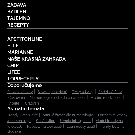
ZÁBAVA
BYDLENÍ
TAJEMNO
RECEPTY
APETITONLINE
ELLE
MARIANNE
NAŠE KRÁSNÁ ZAHRADA
CHIP
LIFEE
TOPRECEPTY
Doporučujeme
Pravidla etikety
Slovník puberťáků
Testy a kvízy
Andělská čísla
Cestování
Numerologie podle data narození
Módní trendy 2026
Vítejte!
Grilování
Aktuální témata
Trendy v manikúře
Minulé životy dle numerologie
Partnerské vztahy
a numerologie
Seriál Ulice
Umělá inteligence
Módní trendy na
léto 2026
Kabelky na léto 2026
Letní účesy 2026
Trendy boty na
léto 2026