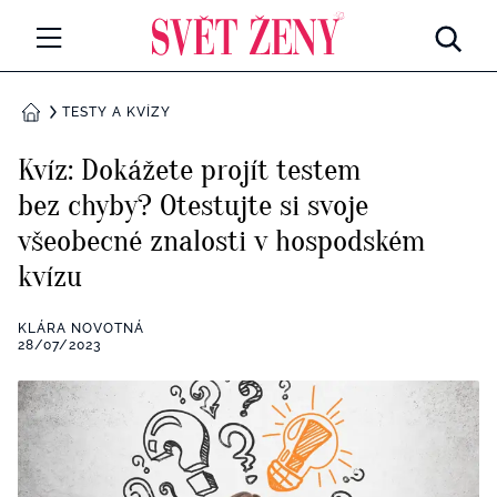
Svetzeny.cz
MÓDA A KRÁSA
TESTY A KVÍZY
DOMŮ
CELEBRITY
Kvíz: Dokážete projít testem
Všechny kategorie
bez chyby? Otestujte si svoje
RETROHUBKY
všeobecné znalosti v hospodském
Rozhovory
PSYCHOLOGIE
kvízu
Všechny kategorie
ZDRAVÍ
KLÁRA NOVOTNÁ
28/07/2023
Seberozvoj
Všechny kategorie
ZÁBAVA
Životní styl
Všechny kategorie
BYDLENÍ
Testy a kvízy
Všechny kategorie