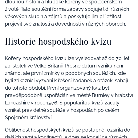
dlouhou historii a hluboké kořeny ve společenském
životě. Tato soutěžní forma zábavy spojuje lidi různých
věkových skupin a zájmů a poskytuje jim příležitost
projevit své znalosti a dovednosti v různých oborech.
Historie hospodského kvízu
Kořeny hospodského kvízu lze vysledovat až do 70. let
20. století ve Velké Británii. Přesné datum vzniku není
známo, ale první zmínky o podobných soutěžích, kde
byli zákazníci vyzváni k řešení hádanek a otázek, sahají
do tohoto období. První organizovaný kvíz byl
pravděpodobně uspořádán ve městě Burnley v hrabství
Lancashire v roce 1976. S popularitou kvízů začaly
vznikat pravidelné soutěže v hospodách po celém
Spojeném království.
Oblíbenost hospodských kvízů se postupně rozšířila do
dalších zemí a kontinentů, a dnes se konají na různých