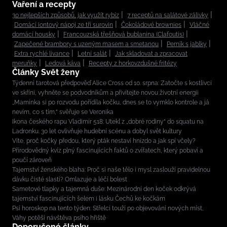
Vaření a recepty
30 nejlepších způsobů, jak využít rybíz
7 receptů na salátové zálivky
Domácí iontový nápoj ze tří surovin
Čokoládové brownies
Vláčné
domácí housky
Francouzská třešňová bublanina (Clafoutis)
Zapečené brambory s uzeným masem a smetanou
Perník s jablky
Extra rychlé lívance
Letní salát
Jak skladovat a zpracovat
meruňky
Ledová káva
Recepty z horkovzdušné fritézy
Články Svět ženy
Týdenní tarotová předpověď Alice Cross od 10. srpna: Zatočte s kostlivci
ve skříni, vyhněte se podvodníkům a přivítejte novou životní energii
„Maminka si po rozvodu pořídila kočku, dnes se to vymklo kontrole a já
nevím, co s tím,“ svěřuje se Veronika
Ikona českého rapu Vladimír 518: Utekl z „dobré rodiny“ do squatu na
Ladronku. 30 let ovlivňuje hudební scénu a dobyl svět kultury
Víte, proč kočky předou, který pták nestaví hnízdo a jak spí včely?
Přírodovědný kvíz plný fascinujících faktů o zvířatech, který pobaví a
poučí zároveň
Tajemství ženského blaha: Proč si naše tělo i mysl zaslouží pravidelnou
dávku čisté slasti? Omlazuje a léčí bolest
Sametové tlapky a tajemná duše: Mezinárodní den koček odkrývá
tajemství fascinujících šelem i lásku Čechů ke kočkám
Psí horoskop na tento týden: Střelci touží po objevování nových míst,
Váhy potěší návštěva psího hřiště
Doporučené články