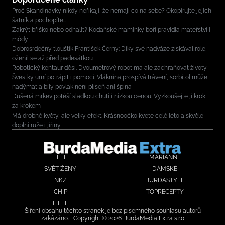
Proč Skandinávky nikdy neříkají, že nemají co na sebe? Okopírujte jejich
šatník a pochopíte...
Zakrýt bříško nebo odhalit? Kodaňské maminky boří pravidla mateřství i
módy
Dobrosrdečný tlouštík František Černý: Díky své nadváze získával role,
oženil se až před padesátkou
Robotický kentaur děsí. Dvoumetrový robot má ale zachraňovat životy
Švestky umí potrápit i pomoci. Vláknina prospívá trávení, sorbitol může
nadýmat a bílý povlak není plíseň ani špína
Dušená mrkev potěší sladkou chutí i nízkou cenou. Vyzkoušejte ji krok
za krokem
Má drobné květy, ale velký efekt. Krásnoočko kvete celé léto a skvěle
doplní růže i jiřiny
ELLE
MARIANNE
SVĚT ŽENY
DÁMSKÉ
NKZ
BURDASTYLE
CHIP
TOPRECEPTY
LIFEE
Šíření obsahu těchto stránek je bez písemného souhlasu autorů
zakázáno. | Copyright © 2026 BurdaMedia Extra s.r.o