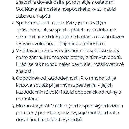
znalosti a dovednosti a porovnat je s ostatními.
Soutěživá atmosféra hospodského kvízu nabízí
zábavu a napětí.
Společenská interakce: Kvízy jsou skvělým
způsobem, jak se spojit s přáteli nebo dokonce
seznámit nové lidi. Společné hádání a řešení otázek
vytváří uvolněnou a příjemnou atmosféru.
Vzdělávání a zábava v jednom: Hospodské kvízy
často zahrnují různorodé otázky z různých oborů.
Hráči se tak mohou nejen bavit, ale i rozšiřovat své
znalosti.
Odpočinek od každodennosti: Pro mnoho lidí je
kvízová soutěž příjemným zpestřením v jejich
každodenním životě. Nabízí odpočinek od rutiny a
monotónie.
Možnost vyhrát: V některých hospodských kvízech
jsou ceny pro vítěze, což zvyšuje motivaci hrát a
dosáhnout nejlepších výsledků.