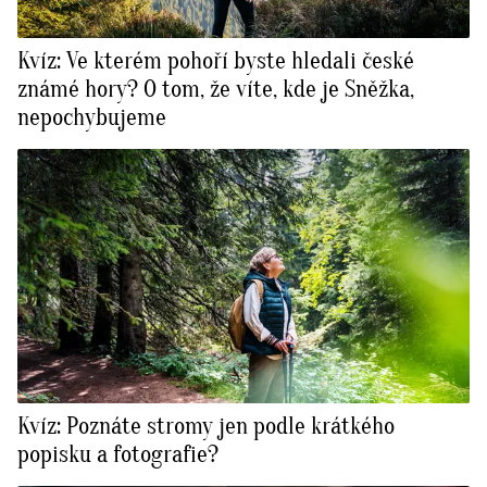
Kvíz: Ve kterém pohoří byste hledali české
známé hory? O tom, že víte, kde je Sněžka,
nepochybujeme
Kvíz: Poznáte stromy jen podle krátkého
popisku a fotografie?