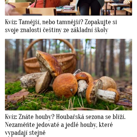
Kvíz: Tamější, nebo tamnější? Zopakujte si
svoje znalosti češtiny ze základní školy
Kvíz: Znáte houby? Houbařská sezona se blíží.
Nezaměňte jedovaté a jedlé houby, které
vypadají stejně