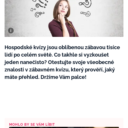
BurdaMedia
Tvoření
Extra
SVĚT ŽENY - 599 KČ
Rady a tipy
ROČNÍ PŘEDPLATNÉ SVĚT ŽENY +
SADA PRODUKTŮ MANA (10 ks)
Hospodské kvízy jsou oblíbenou zábavou tisíce
lidí po celém světě. Co takhle si vyzkoušet
jeden nanečisto? Otestujte svoje všeobecné
znalosti v zábavném kvízu, který prověří, jaký
máte přehled. Držíme Vám palce!
MOHLO BY SE VÁM LÍBIT