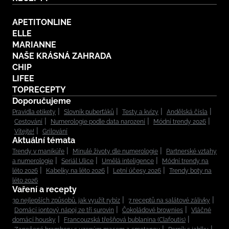
APETITONLINE
ELLE
MARIANNE
NAŠE KRÁSNÁ ZAHRADA
CHIP
LIFEE
TOPRECEPTY
Doporučujeme
Pravidla etikety
Slovník puberťáků
Testy a kvízy
Andělská čísla
Cestování
Numerologie podle data narození
Módní trendy 2026
Vítejte!
Grilování
Aktuální témata
Trendy v manikúře
Minulé životy dle numerologie
Partnerské vztahy
a numerologie
Seriál Ulice
Umělá inteligence
Módní trendy na
léto 2026
Kabelky na léto 2026
Letní účesy 2026
Trendy boty na
léto 2026
Vaření a recepty
30 nejlepších způsobů, jak využít rybíz
7 receptů na salátové zálivky
Domácí iontový nápoj ze tří surovin
Čokoládové brownies
Vláčné
domácí housky
Francouzská třešňová bublanina (Clafoutis)