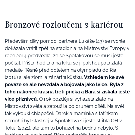
Bronzové rozloučení s kariérou
Především díky pomoci partnera Lukáše (43) se rychle
dokázala vrátit zpět na stadion a na Mistrovství Evropy v
roce 2014 předvedla, že se Špotákovou se musí ještě
počítat. Přišla, hodila a na krku se jí pak houpala zlatá
medaile
. Těsně před odletem na olympiádu do Ria
(2016) si ale zlomila zánártní kůstku.
Vzhledem ke své
povaze se ale nevzdala a bojovala jako lvice. Byla z
toho nakonec krásná třetí příčka a Bára si získala ještě
více příznivců.
O rok později si vyházela zlato na
Mistrovství světa a zatoužila po druhém dítěti. Na svět
tak vykoukl chlapeček Darek a maminka s tatínkem
nemohli být šťastnější. Špotáková si ještě střihla OH v
Tokiu (2021), ale tam to bohužel na bednu nebylo. S