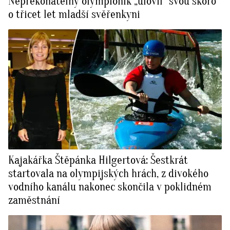
Nepřekonatelný olympionik „ulovil” svou skoro
o třicet let mladší svěřenkyni
Kajakářka Štěpánka Hilgertová: Šestkrát
startovala na olympijských hrách, z divokého
vodního kanálu nakonec skončila v poklidném
zaměstnání