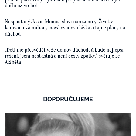
došla na vrchol
Nespoutaný Jason Momoa slaví narozeniny: Život v
karavanu za miliony, nová osudová láska a tajné plány na
důchod
„Děti mě přesvědčily, že domov důchodců bude nejlepší
řešení, jsem nešťastná a není cesty zpátky,“ svěřuje se
Alžběta
DOPORUČUJEME