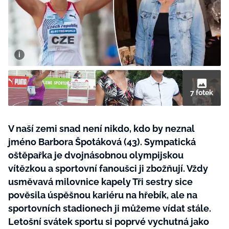
BurdaMedia
Tvoření
Extra
SVĚT ŽENY - 599 KČ
Rady a tipy
ROČNÍ PŘEDPLATNÉ SVĚT ŽENY +
SADA PRODUKTŮ MANA (10 ks)
7 fotek
V naší zemi snad není nikdo, kdo by neznal
jméno Barbora Špotáková (43). Sympatická
oštěpařka je dvojnásobnou olympijskou
vítězkou a sportovní fanoušci ji zbožňují. Vždy
usměvavá milovnice kapely Tři sestry sice
pověsila úspěšnou kariéru na hřebík, ale na
sportovních stadionech ji můžeme vídat stále.
Letošní svátek sportu si poprvé vychutná jako