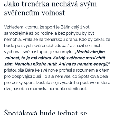
Jako trenérka nechává svým
svěřencům volnost
Vzhledem k tomu, že sport je Bářin celý život,
samozřejmě až po rodině, a bez pohybu by být
nemohla, vrhla se na trenérskou dráhu. Kdo by čekal, že
bude po svých svěřencích „dupat“ a snažit se z nich
vychovat své nástupce, je na omylu.
„Nechávám jim
volnost, to je má nátura. Každý svěřenec musí chtít
sám. Nemohu nikoho nutit. Ani na to nemám energii,“
přistoupila Bára ke své nové profesi s
rozumem a citem
pro dospívající duši. To ale není vše, co Špotáková dělá
pro český sport. Dostalo se jí výsadního postavení, které
dvojnásobná maminka nemohla odmítnout.
Špotáková bude jednat se