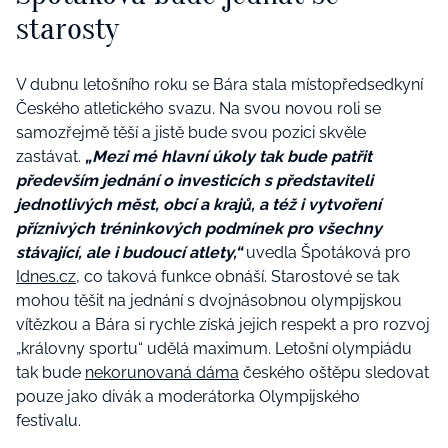
starosty
V dubnu letošního roku se Bára stala místopředsedkyní
Českého atletického svazu. Na svou novou roli se
samozřejmě těší a jistě bude svou pozici skvěle
zastávat.
„Mezi mé hlavní úkoly tak bude patřit
především jednání o investicích s představiteli
jednotlivých měst, obcí a krajů, a též i vytvoření
příznivých tréninkových podmínek pro všechny
stávající, ale i budoucí atlety,“
uvedla Špotáková pro
Idnes.cz,
co taková funkce obnáší. Starostové se tak
mohou těšit na jednání s dvojnásobnou olympijskou
vítězkou a Bára si rychle získá jejich respekt a pro rozvoj
„královny sportu“ udělá maximum. Letošní olympiádu
tak bude
nekorunovaná dáma
českého oštěpu sledovat
pouze jako divák a moderátorka Olympijského
festivalu.