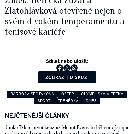
zadek: Herečka Zuzana
Zlatohlávková otevřeně nejen o
svém divokém temperamentu a
tenisové kariéře
Sdílet nebo uložit:
ZOBRAZIT DISKUZI
BARBORA ŠPOTÁKOVÁ
OŠTĚP
OLYMPIJSKÁ VÍTĚZKA
SPORT
TRENÉRKA
DNES
NEJČTENĚJŠÍ ČLÁNKY
Junko Tabei, první žena na Mount Everestu během výstupu
přežila pád laviny, vyhrabali ji zpod sněhu a ona stejně