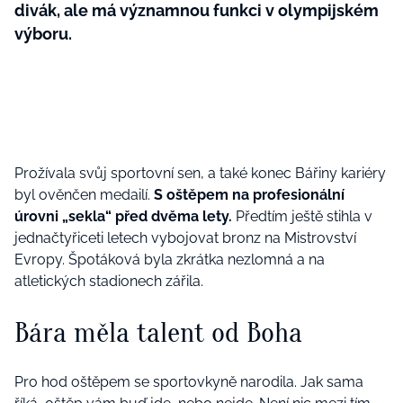
divák, ale má významnou funkci v olympijském
výboru.
Prožívala svůj sportovní sen, a také konec Bářiny kariéry
byl ověnčen medailí.
S oštěpem na profesionální
úrovni „sekla“ před dvěma lety.
Předtím ještě stihla v
jednačtyřiceti letech vybojovat bronz na Mistrovství
Evropy. Špotáková byla zkrátka nezlomná a na
atletických stadionech zářila.
Bára měla talent od Boha
Pro hod oštěpem se sportovkyně narodila. Jak sama