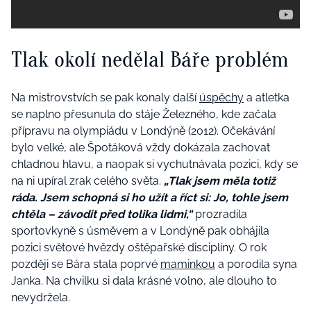
Tlak okolí nedělal Báře problém
Na mistrovstvích se pak konaly další
úspěchy
a atletka
se naplno přesunula do stáje Železného, kde začala
přípravu na olympiádu v Londýně (2012). Očekávání
bylo velké, ale Špotáková vždy dokázala zachovat
chladnou hlavu, a naopak si vychutnávala pozici, kdy se
na ni upíral zrak celého světa.
„Tlak jsem měla totiž
ráda. Jsem schopná si ho užít a říct si: Jo, tohle jsem
chtěla –⁠⁠⁠⁠⁠⁠ závodit před tolika lidmi,“
prozradila
sportovkyně s úsměvem a v Londýně pak obhájila
pozici světové hvězdy oštěpařské disciplíny. O rok
později se Bára stala poprvé
maminkou
a porodila syna
Janka. Na chvilku si dala krásné volno, ale dlouho to
nevydržela.