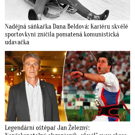
Nadějná sáňkařka Dana Beldová: Kariéru skvělé
sportovkyni zničila pomatená komunistická
udavačka
Legendární oštěpař Jan Železný: