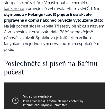
stoupat strmě vzhůru. V naší republice neměla
konkurenci
a pravidelně vyhrávala Mistrovství ČR.
Na
olympiádu v Pekingu (2008) přijela Bára skvěle
připravena a domů nakonec přivezla vytoužené zlato.
Na její počest složila kapela Tři sestry písničku s názvem
Čtvrtá sestra, kterou pak „zlaté Báře“ samozřejmě
pánové zazpívali. Špotáková je totiž jejich velkou
fanynkou a nejednou s nimi vystoupila na společném
podiu.
Poslechněte si píseň na Bářinu
počest