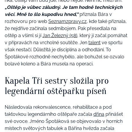
říká, oštěp vám buď jde, nebo nejde. Není nic mezi tím.
„Oštěp je vůbec záludný. Je tam hodně technických
věcí. Mně to šlo kupodivu hned,“
přiznala Bára v
rozhovoru pro web
Seznamzpravy.cz,
kde také přiznala,
že nejdříve začínala sedmibojem. Pak přesedlala na
oštěp a všiml si jí
Jan Železný (58)
, který jí začal pomáhat
v přípravách na vrcholné soutěže. Jen
talent
ve sportu
však nestačí. Důležitá je disciplína a odhodlání. To
Špotákové rozhodně nechybělo, ale bohužel se ozvalo
bolavé koleno a Bára musela na operaci.
Kapela Tři sestry složila pro
legendární oštěpařku píseň
Následovala rekonvalescence, rehabilitace a pod
taktovkou legendárního oštěpaře začala
dřina
přinášet
své ovoce. Jméno Špotáková se objevovalo v horních
místech světových tabulek a Bářina hvězda začala