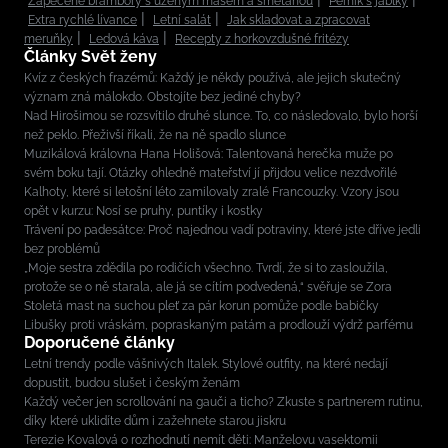
Zapečené brambory s uzeným masem a smetanou
Perník s jablky
Extra rychlé lívance
Letní salát
Jak skladovat a zpracovat
meruňky
Ledová káva
Recepty z horkovzdušné fritézy
Články Svět ženy
Kvíz z českých frazémů: Každý je někdy používá, ale jejich skutečný
význam zná málokdo. Obstojíte bez jediné chyby?
Nad Hirošimou se rozsvítilo druhé slunce. To, co následovalo, bylo horší
než peklo. Přeživší říkali, že na ně spadlo slunce
Muzikálová královna Hana Holišová: Talentovaná herečka muže po
svém boku tají. Otázky ohledně mateřství jí přijdou velice nezdvořilé
Kalhoty, které si letošní léto zamilovaly zralé Francouzky. Vzory jsou
opět v kurzu: Nosí se pruhy, puntíky i kostky
Trávení po padesátce: Proč najednou vadí potraviny, které jste dříve jedli
bez problémů
„Moje sestra zdědila po rodičích všechno. Tvrdí, že si to zasloužila,
protože se o ně starala, ale já se cítím podvedená,“ svěřuje se Zora
Stoletá mast na suchou pleť za pár korun pomůže podle babičky
Libušky proti vráskám, popraskaným patám a prodlouží výdrž parfému
Doporučené články
Letní trendy podle vášnivých Italek. Stylové outfity, na které nedají
dopustit, budou slušet i českým ženám
Každý večer jen scrollování na gauči a ticho? Zkuste s partnerem rutinu,
díky které uklidíte dům i zažehnete starou jiskru
Terezie Kovalová o rozhodnutí nemít děti: Manželovu vasektomii