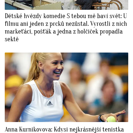
Dětské hvězdy komedie S tebou mě baví svět: U
filmu ani jeden z prcků nezůstal. Vyrostli z nich
markeťáci, pošťák a jedna z holčiček propadla
sektě
Anna Kurnikovova: Kdysi nejkrásnější tenistka