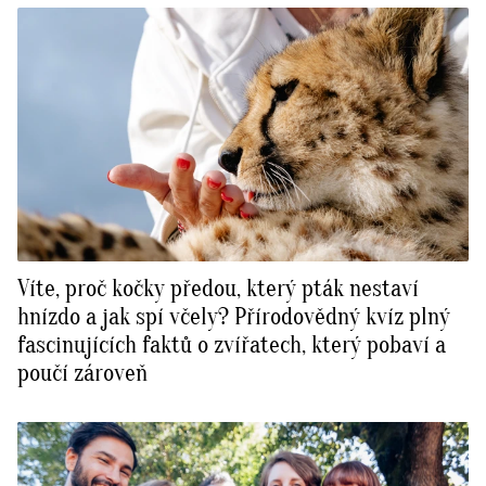
Víte, proč kočky předou, který pták nestaví
hnízdo a jak spí včely? Přírodovědný kvíz plný
fascinujících faktů o zvířatech, který pobaví a
poučí zároveň