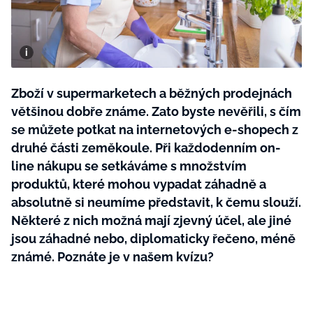
BurdaMedia
Tvoření
Extra
SVĚT ŽENY - 599 KČ
Rady a tipy
ROČNÍ PŘEDPLATNÉ SVĚT ŽENY +
SADA PRODUKTŮ MANA (10 ks)
Zboží v supermarketech a běžných prodejnách
většinou dobře známe. Zato byste nevěřili, s čím
se můžete potkat na internetových e-shopech z
druhé části zeměkoule. Při každodenním on-
line nákupu se setkáváme s množstvím
produktů, které mohou vypadat záhadně a
absolutně si neumíme představit, k čemu slouží.
Některé z nich možná mají zjevný účel, ale jiné
jsou záhadné nebo, diplomaticky řečeno, méně
známé. Poznáte je v našem kvízu?