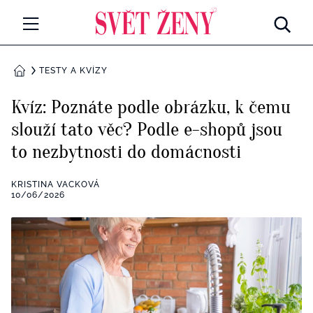
Svetzeny.cz
MÓDA A KRÁSA
TESTY A KVÍZY
DOMŮ
CELEBRITY
Kvíz: Poznáte podle obrázku, k čemu
Všechny kategorie
slouží tato věc? Podle e-shopů jsou
RETROHUBKY
to nezbytnosti do domácnosti
Rozhovory
PSYCHOLOGIE
KRISTINA VACKOVÁ
Všechny kategorie
10/06/2026
ZDRAVÍ
Seberozvoj
Všechny kategorie
ZÁBAVA
Životní styl
Všechny kategorie
BYDLENÍ
Testy a kvízy
Všechny kategorie