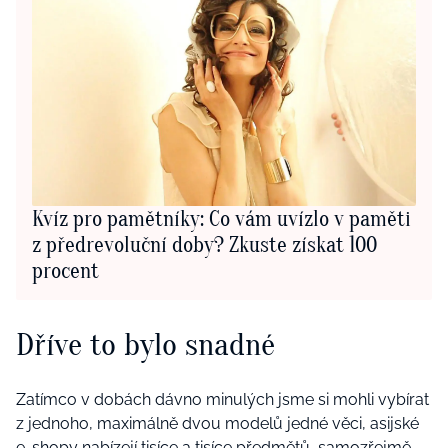
Kvíz pro pamětníky: Co vám uvízlo v paměti
z předrevoluční doby? Zkuste získat 100
procent
Dříve to bylo snadné
Zatímco v dobách dávno minulých jsme si mohli vybírat
z jednoho, maximálně dvou modelů jedné věci, asijské
e-shopy nabízejí tisíce a tisíce předmětů, samozřejmě