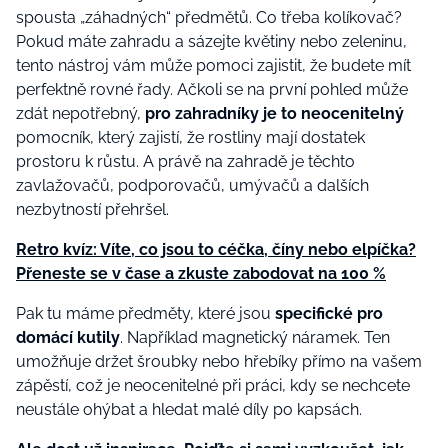
spousta „záhadných“ předmětů. Co třeba kolíkovač?
Pokud máte zahradu a sázejte květiny nebo zeleninu,
tento nástroj vám může pomoci zajistit, že budete mít
perfektně rovné řady. Ačkoli se na první pohled může
zdát nepotřebný,
pro zahradníky je to neocenitelný
pomocník, který zajistí, že rostliny mají dostatek
prostoru k růstu. A právě na zahradě je těchto
zavlažovačů, podporovačů, umývačů a dalších
nezbytností přehršel.
Retro kvíz: Víte, co jsou to céčka, číny nebo elpíčka?
Přeneste se v čase a zkuste zabodovat na 100 %
Pak tu máme předměty, které jsou
specifické pro
domácí kutily
. Například magnetický náramek. Ten
umožňuje držet šroubky nebo hřebíky přímo na vašem
zápěstí, což je neocenitelné při práci, kdy se nechcete
neustále ohýbat a hledat malé díly po kapsách.