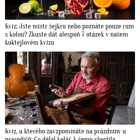
Kvíz: Jste mistr šejkru nebo poznáte pouze rum
s kolou? Zkuste dát alespoň 7 otázek v našem
koktejlovém kvízu
Kvíz, u kterého zavzpomínáte na prázdniny u
prarodičů: Co dělal kolář, k čemu sloužila