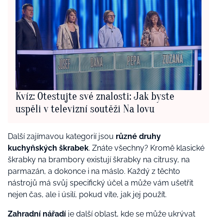
Kvíz: Otestujte své znalosti: Jak byste
uspěli v televizní soutěži Na lovu
Další zajímavou kategorií jsou
různé druhy
kuchyňských škrabek
. Znáte všechny? Kromě klasické
škrabky na brambory existují škrabky na citrusy, na
parmazán, a dokonce i na máslo. Každý z těchto
nástrojů má svůj specifický účel a může vám ušetřit
nejen čas, ale i úsilí, pokud víte, jak jej použít.
Zahradní nářadí
je další oblast, kde se může ukrývat