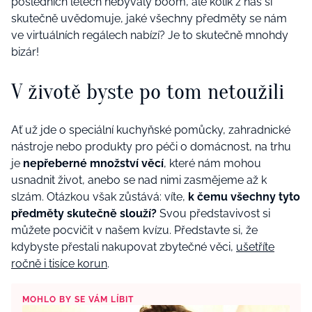
posledních letech nebývalý boom, ale kolik z nás si
skutečně uvědomuje, jaké všechny předměty se nám
ve virtuálních regálech nabízí? Je to skutečně mnohdy
bizár!
V životě byste po tom netoužili
Ať už jde o speciální kuchyňské pomůcky, zahradnické
nástroje nebo produkty pro péči o domácnost, na trhu
je
nepřeberné množství věcí
, které nám mohou
usnadnit život, anebo se nad nimi zasmějeme až k
slzám. Otázkou však zůstává: víte,
k čemu všechny tyto
předměty skutečně slouží?
Svou představivost si
můžete pocvičit v našem kvízu. Představte si, že
kdybyste přestali nakupovat zbytečné věci,
ušetříte
ročně i tisíce korun
.
MOHLO BY SE VÁM LÍBIT