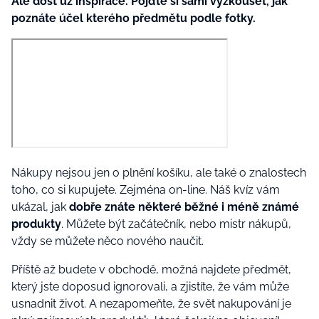
Ale dost už inspirace. Pojďte si sami vyzkoušet, jak
poznáte účel kterého předmětu podle fotky.
Nákupy nejsou jen o plnění košíku, ale také o znalostech
toho, co si kupujete. Zejména on-line. Náš kvíz vám
ukázal, jak
dobře znáte některé běžné i méně známé
produkty
. Můžete být začátečník, nebo mistr nákupů,
vždy se můžete něco nového naučit.
Příště až budete v obchodě, možná najdete předmět,
který jste doposud ignorovali, a zjistíte, že vám může
usnadnit život. A nezapomeňte, že svět nakupování je