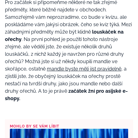
Pro začátek si připomeňme některé ne tak zřejmé
předměty, které běžně najdete v obchodech.
Samozřejmě vám neprozradíme, co bude v kvízu, ale
poskládáme vám jakýsi obrázek, čeho se kvíz týká. Mezi
záhadnými předměty může být klidně
louskáček na
ořechy
. Na první pohled je použití tohoto nástroje
zřejmé, ale věděli jste, že existuje několik druhů
louskáčků, z nichž každý je navržen pro různé druhy
ořechů? Možná jste si už někdy koupili mandle ve
skořápce, ostatně
mandle byste měli jíst pravidelně
, a
zjistili jste, že obyčejný louskáček na ořechy prostě
nestačí na tvrdší druhy, jako jsou mandle nebo další
druhy ořechů. A to je právě
začátek žní pro asijské e-
shopy.
MOHLO BY SE VÁM LÍBIT