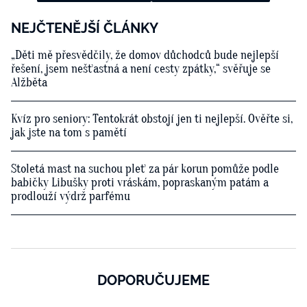
NEJČTENĚJŠÍ ČLÁNKY
„Děti mě přesvědčily, že domov důchodců bude nejlepší
řešení, jsem nešťastná a není cesty zpátky,“ svěřuje se
Alžběta
Kvíz pro seniory: Tentokrát obstojí jen ti nejlepší. Ověřte si,
jak jste na tom s pamětí
Stoletá mast na suchou pleť za pár korun pomůže podle
babičky Libušky proti vráskám, popraskaným patám a
prodlouží výdrž parfému
DOPORUČUJEME