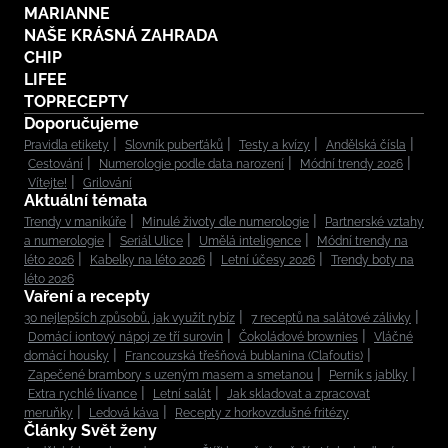
MARIANNE
NAŠE KRÁSNÁ ZAHRADA
CHIP
LIFEE
TOPRECEPTY
Doporučujeme
Pravidla etikety
Slovník puberťáků
Testy a kvízy
Andělská čísla
Cestování
Numerologie podle data narození
Módní trendy 2026
Vítejte!
Grilování
Aktuální témata
Trendy v manikúře
Minulé životy dle numerologie
Partnerské vztahy
a numerologie
Seriál Ulice
Umělá inteligence
Módní trendy na
léto 2026
Kabelky na léto 2026
Letní účesy 2026
Trendy boty na
léto 2026
Vaření a recepty
30 nejlepších způsobů, jak využít rybíz
7 receptů na salátové zálivky
Domácí iontový nápoj ze tří surovin
Čokoládové brownies
Vláčné
domácí housky
Francouzská třešňová bublanina (Clafoutis)
Zapečené brambory s uzeným masem a smetanou
Perník s jablky
Extra rychlé lívance
Letní salát
Jak skladovat a zpracovat
meruňky
Ledová káva
Recepty z horkovzdušné fritézy
Články Svět ženy