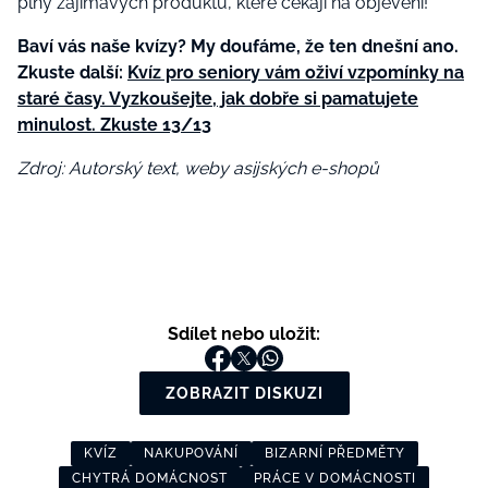
plný zajímavých produktů, které čekají na objevení!
Baví vás naše kvízy? My doufáme, že ten dnešní ano.
Zkuste další:
Kvíz pro seniory vám oživí vzpomínky na
staré časy. Vyzkoušejte, jak dobře si pamatujete
minulost. Zkuste 13/13
Zdroj: Autorský text, weby asijských e-shopů
Sdílet nebo uložit:
ZOBRAZIT DISKUZI
KVÍZ
NAKUPOVÁNÍ
BIZARNÍ PŘEDMĚTY
CHYTRÁ DOMÁCNOST
PRÁCE V DOMÁCNOSTI