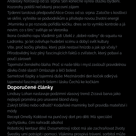
Andělský horoskop od 10. srpna: Štíři konečně vyřeší otázku bydlení,
Kozorohy potěší nečekaný pracovní zájem
Týdenní tarotová předpověď Alice Cross od 10. srpna: Zatočte s kostlivci
ve skříni, vyhněte se podvodníkům a přivítejte novou životní energii
„Maminka si po rozvodu pořídila kočku, dnes se to vymklo kontrole a já
nevím, co s tím,“ svěřuje se Veronika
Ikona českého rapu Vladimír 518: Utekl z „dobré rodiny“ do squatu na
Ladronku. 30 let ovlivňuje hudební scénu a dobyl svět kultury
Víte, proč kočky předou, který pták nestaví hnízdo a jak spí včely?
Přírodovědný kvíz plný fascinujících faktů o zvířatech, který pobaví a
poučí zároveň
Tajemství ženského blaha: Proč si naše tělo i mysl zaslouží pravidelnou
dávku čisté slasti? Omlazuje a léčí bolest
Sametové tlapky a tajemná duše: Mezinárodní den koček odkrývá
tajemství fascinujících šelem i lásku Čechů ke kočkám
Doporučené články
Lindsay Lohan nastavuje podzimní vlasový trend: Zrzavá barva jako
nejlepší proměna pro unavené blond vlasy
Zakrýt bříško nebo odhalit? Kodaňské maminky boří pravidla mateřství i
módy
Recept Ornelly Koktové na punčový dort pro děti: Má speciální
vychytávku, čím nahradit alkohol
Robotický kentaur děsí. Dvoumetrový robot má ale zachraňovat životy
Švestky umí potrápit i pomoci. Vláknina prospívá trávení, sorbitol může