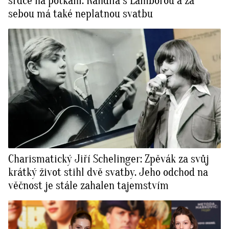
srdce na potkání. Randila s Lamborou a za
sebou má také neplatnou svatbu
Charismatický Jiří Schelinger: Zpěvák za svůj
krátký život stihl dvě svatby. Jeho odchod na
věčnost je stále zahalen tajemstvím