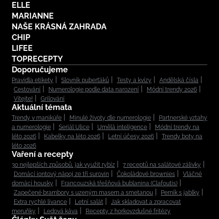
ELLE
MARIANNE
NAŠE KRÁSNÁ ZAHRADA
CHIP
LIFEE
TOPRECEPTY
Doporučujeme
Pravidla etikety
Slovník puberťáků
Testy a kvízy
Andělská čísla
Cestování
Numerologie podle data narození
Módní trendy 2026
Vítejte!
Grilování
Aktuální témata
Trendy v manikúře
Minulé životy dle numerologie
Partnerské vztahy
a numerologie
Seriál Ulice
Umělá inteligence
Módní trendy na
léto 2026
Kabelky na léto 2026
Letní účesy 2026
Trendy boty na
léto 2026
Vaření a recepty
30 nejlepších způsobů, jak využít rybíz
7 receptů na salátové zálivky
Domácí iontový nápoj ze tří surovin
Čokoládové brownies
Vláčné
domácí housky
Francouzská třešňová bublanina (Clafoutis)
Zapečené brambory s uzeným masem a smetanou
Perník s jablky
Extra rychlé lívance
Letní salát
Jak skladovat a zpracovat
meruňky
Ledová káva
Recepty z horkovzdušné fritézy