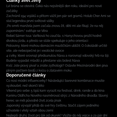
Články Svět ženy
Lví brána se otevírá: Čeká nás nejsilnější den roku, ideální pro nové
začátky
Zachránil 194 vojáků a přitom vážil jen pár set gramů. Holub Cher Ami se
stal legendou první světové války
„Po smrti manžela jsem začala znovu žít, děti mi ale říkají, že na něj
zapomínám,“ svěřuje se Věra
Rebel Sámer Issa: Vaňková ho zaučila, s Hanychovou prožil hodně
divokou jízdu, a přesto se stále spekuluje o jeho orientaci
Potraviny, které mohou domácím mazlíčkům ublížit: O čokoládě určitě
víte, ale nebezpečné je i exotické ovoce
4 cviky, které srovnají předsunutou hlavu a narovnají vdovský hrb na šíji.
Budete vypadat mladší a přestane vás bolest hlava
Kvíz: Jste pravý pivař a znáte zythologii? Oslavte Mezinárodní den piva
plným počtem bodů z kvízu o zlatavém moku
Doporučené články
Co nosí módní influencerky? Následující barevné kombinace musíte
vyzkoušet, než skončí léto
Víkend pro sebe: 5 tipů kam vyrazit na festival, drink, rande a do kina
Kariéru Oldřicha Nového nasměroval strýc z Národního divadla: Slavný
herec se měl původně živit zcela jinak
Japonský vývojář přidá do své hry češtinu. Stačil zájem jediného
uživatele i vřelý vztah obou zemí
Nejlepší druhý život pro lák od okurek? Vložte do něj vejce a za pár dní