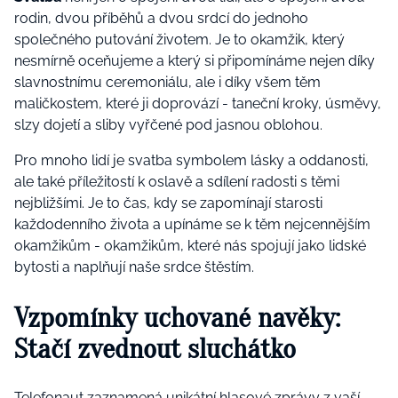
rodin, dvou příběhů a dvou srdcí do jednoho
společného putování životem. Je to okamžik, který
nesmírně oceňujeme a který si připomínáme nejen díky
slavnostnímu ceremoniálu, ale i díky všem těm
maličkostem, které ji doprovází - taneční kroky, úsměvy,
slzy dojetí a sliby vyřčené pod jasnou oblohou.
Pro mnoho lidí je svatba symbolem lásky a oddanosti,
ale také příležitostí k oslavě a sdílení radosti s těmi
nejbližšími. Je to čas, kdy se zapomínají starosti
každodenního života a upínáme se k těm nejcennějším
okamžikům - okamžikům, které nás spojují jako lidské
bytosti a naplňují naše srdce štěstím.
Vzpomínky uchované navěky:
Stačí zvednout sluchátko
Telefonaut zaznamená unikátní hlasové zprávy z vaší