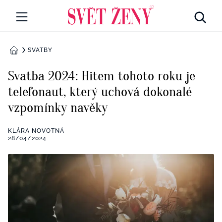
Svetzeny.cz
MÓDA A KRÁSA
SVATBY
DOMŮ
CELEBRITY
Svatba 2024: Hitem tohoto roku je
Všechny kategorie
telefonaut, který uchová dokonalé
RETROHUBKY
vzpomínky navěky
Rozhovory
PSYCHOLOGIE
KLÁRA NOVOTNÁ
Všechny kategorie
28/04/2024
ZDRAVÍ
Seberozvoj
Všechny kategorie
ZÁBAVA
Životní styl
Všechny kategorie
BYDLENÍ
Testy a kvízy
Všechny kategorie