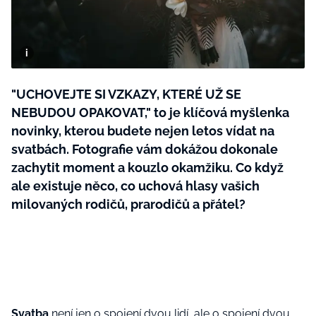
BurdaMedia
Tvoření
Extra
SVĚT ŽENY - 599 KČ
Rady a tipy
ROČNÍ PŘEDPLATNÉ SVĚT ŽENY +
SADA PRODUKTŮ MANA (10 ks)
"UCHOVEJTE SI VZKAZY, KTERÉ UŽ SE
NEBUDOU OPAKOVAT," to je klíčová myšlenka
novinky, kterou budete nejen letos vídat na
svatbách. Fotografie vám dokážou dokonale
zachytit moment a kouzlo okamžiku. Co když
ale existuje něco, co uchová hlasy vašich
milovaných rodičů, prarodičů a přátel?
Svatba
není jen o spojení dvou lidí, ale o spojení dvou