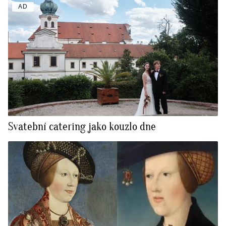
AD
Svatební catering jako kouzlo dne