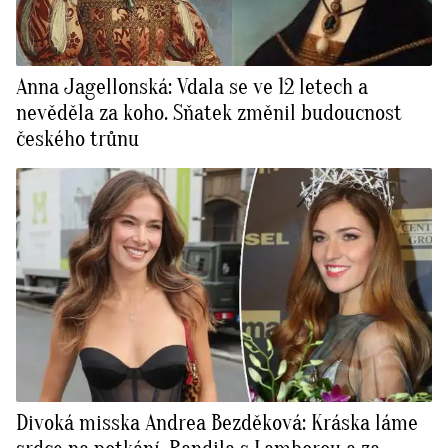
Anna Jagellonská: Vdala se ve 12 letech a
nevěděla za koho. Sňatek změnil budoucnost
českého trůnu
Divoká misska Andrea Bezděková: Kráska láme