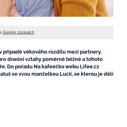
na
Google zprávách
 v případě věkového rozdílu mezi partnery.
k pro dnešní vztahy poměrně běžné a tohoto
áře. Do pořadu Na kafeečko webu Lifee.cz
atuš se svou manželkou Lucií, se kterou je dělí