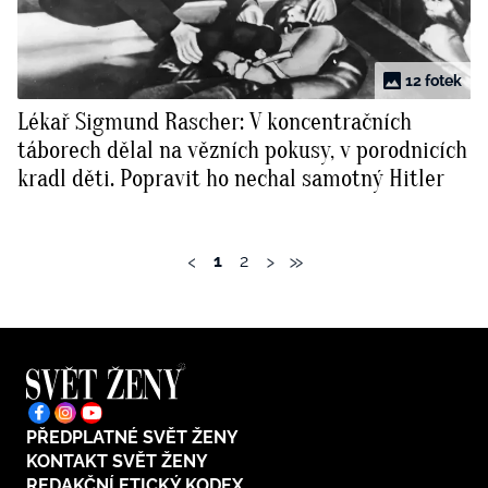
12 fotek
Lékař Sigmund Rascher: V koncentračních
táborech dělal na vězních pokusy, v porodnicích
kradl děti. Popravit ho nechal samotný Hitler
‹
›
»
1
2
PŘEDPLATNÉ SVĚT ŽENY
KONTAKT SVĚT ŽENY
REDAKČNÍ ETICKÝ KODEX