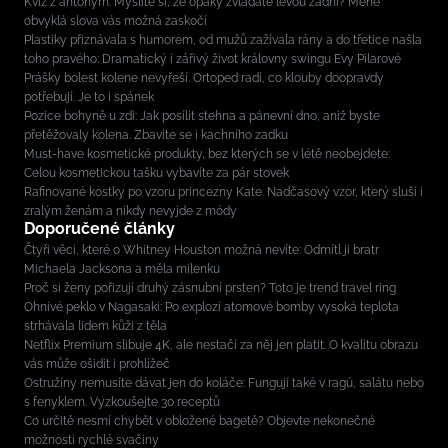
Kvíz z antonym: Myslíte si, že opaky zvládáte levou zadní? Méně
obvyklá slova vás možná zaskočí
Plastiky přiznávala s humorem, od mužů zažívala rány a do třetice našla
toho pravého: Dramatický i zářivý život královny swingu Evy Pilarové
Prášky bolest kolene nevyřeší. Ortoped radí, co klouby doopravdy
potřebují. Je to i spánek
Pozice bohyně u zdi: Jak posílit stehna a pánevní dno, aniž byste
přetěžovaly kolena. Zbavíte se i kachního zadku
Must-have kosmetické produkty, bez kterých se v létě neobejdete:
Celou kosmetickou tašku vybavíte za pár stovek
Rafinované kostky po vzoru princezny Kate. Nadčasový vzor, který sluší i
zralým ženám a nikdy nevyjde z módy
Doporučené články
Čtyři věci, které o Whitney Houston možná nevíte: Odmítl ji bratr
Michaela Jacksona a měla milenku
Proč si ženy pořizují druhý zásnubní prsten? Toto je trend travel ring
Ohnivé peklo v Nagasaki: Po explozi atomové bomby vysoká teplota
strhávala lidem kůži z těla
Netflix Premium slibuje 4K, ale nestačí za něj jen platit. O kvalitu obrazu
vás může ošidit i prohlížeč
Ostružiny nemusíte dávat jen do koláče: Fungují také v ragú, salátu nebo
s fenyklem. Vyzkoušejte 30 receptů
Co určitě nesmí chybět v obložené bagetě? Objevte nekonečné
možnosti rychlé svačiny