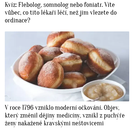
Kvíz: Flebolog, somnolog nebo foniatr. Víte
BurdaMedia
Tvoření
vůbec, co tito lékaři léčí, než jim vlezete do
Extra
ordinace?
SVĚT ŽENY - 599 KČ
Rady a tipy
ROČNÍ PŘEDPLATNÉ SVĚT ŽENY +
SADA PRODUKTŮ MANA (10 ks)
V roce 1796 vzniklo moderní očkování. Objev,
který změnil dějiny medicíny, vznikl z puchýře
ženy nakažené kravskými neštovicemi