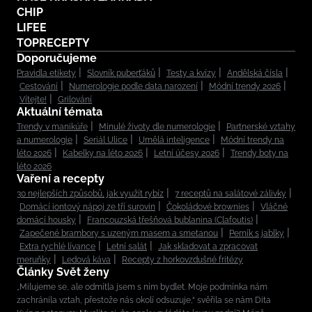
CHIP
LIFEE
TOPRECEPTY
Doporučujeme
Pravidla etikety
Slovník puberťáků
Testy a kvízy
Andělská čísla
Cestování
Numerologie podle data narození
Módní trendy 2026
Vítejte!
Grilování
Aktuální témata
Trendy v manikúře
Minulé životy dle numerologie
Partnerské vztahy
a numerologie
Seriál Ulice
Umělá inteligence
Módní trendy na
léto 2026
Kabelky na léto 2026
Letní účesy 2026
Trendy boty na
léto 2026
Vaření a recepty
30 nejlepších způsobů, jak využít rybíz
7 receptů na salátové zálivky
Domácí iontový nápoj ze tří surovin
Čokoládové brownies
Vláčné
domácí housky
Francouzská třešňová bublanina (Clafoutis)
Zapečené brambory s uzeným masem a smetanou
Perník s jablky
Extra rychlé lívance
Letní salát
Jak skladovat a zpracovat
meruňky
Ledová káva
Recepty z horkovzdušné fritézy
Články Svět ženy
„Milujeme se, ale odmítla jsem s ním bydlet. Moje podmínka nám
zachránila vztah, přestože nás okolí odsuzuje,“ svěřila se nám Dita