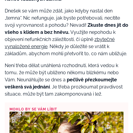
Dnešek se vám může zdát, jako kdyby nastal den
„temna“. Nic nefunguje, jak byste potřebovali, necítíte
svoji vyrovnanost a pohodu? Nevadí!
Zkuste dnes jít do
všeho s klidem a bez hněvu.
Využijte nepohodu k
objevení nefunkčních záležitostí, či úplně
zbytečné
vynaložené energie
. Někdy je důležité se vrátit k
základům, abychom mohli přetvořit to, co nám ubližuje.
Není třeba dělat unáhlená rozhodnutí, která vedou k
tomu, že může být ublíženo někomu blízkému nebo
Vám. Neunáhlujte se dnes a
pečlivě přezkoumejte
veškerá svá jednání
. Je třeba prozkoumat pravdivost
situace, může být tam zakomponovaná i lež.
MOHLO BY SE VÁM LÍBIT