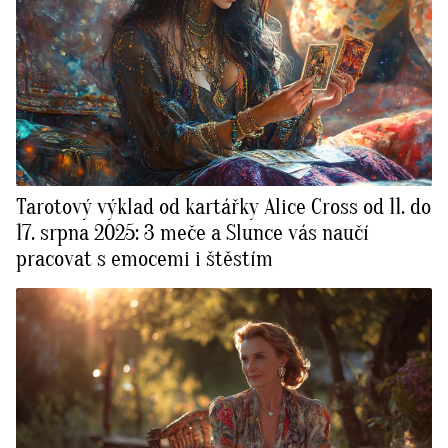
Tarotový výklad od kartářky Alice Cross od 11. do
17. srpna 2025: 3 meče a Slunce vás naučí
pracovat s emocemi i štěstím