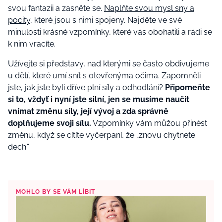
svou fantazii a zasněte se.
Naplňte svou mysl sny a
pocity
, které jsou s nimi spojeny. Najděte ve své
minulosti krásné vzpomínky, které vás obohatili a rádi se
k nim vracíte.
Užívejte si představy, nad kterými se často obdivujeme
u dětí, které umí snít s otevřenýma očima. Zapomněli
jste, jak jste byli dříve plní síly a odhodlání?
Připomeňte
si to, vždyť i nyní jste silní, jen se musíme naučit
vnímat změnu síly, její vývoj a zda správně
doplňujeme svoji sílu.
Vzpomínky vám můžou přinést
změnu, když se cítíte vyčerpaní, že „znovu chytnete
dech.“
MOHLO BY SE VÁM LÍBIT