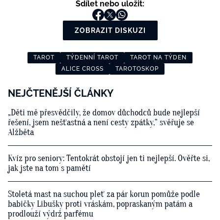
Sdílet nebo uložit:
ZOBRAZIT DISKUZI
TAROT
TÝDENNÍ TAROT
TAROT NA TÝDEN
ALICE CROSS
TAROTOSKOP
NEJČTENĚJŠÍ ČLÁNKY
„Děti mě přesvědčily, že domov důchodců bude nejlepší
řešení, jsem nešťastná a není cesty zpátky,“ svěřuje se
Alžběta
Kvíz pro seniory: Tentokrát obstojí jen ti nejlepší. Ověřte si,
jak jste na tom s pamětí
Stoletá mast na suchou pleť za pár korun pomůže podle
babičky Libušky proti vráskám, popraskaným patám a
prodlouží výdrž parfému