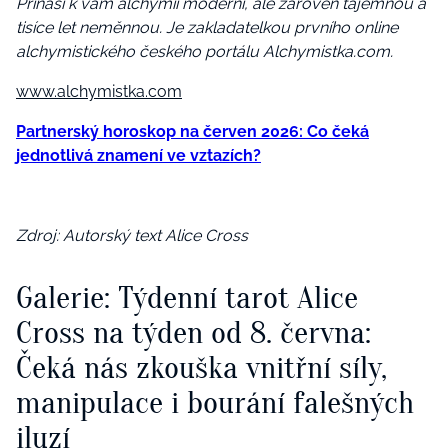
Přináší k vám alchymii moderní, ale zároveň tajemnou a
tisíce let neměnnou. Je zakladatelkou prvního online
alchymistického českého portálu Alchymistka.com.
www.alchymistka.com
Partnerský horoskop na červen 2026: Co čeká
jednotlivá znamení ve vztazích?
Zdroj: Autorský text Alice Cross
Galerie: Týdenní tarot Alice
Cross na týden od 8. června:
Čeká nás zkouška vnitřní síly,
manipulace i bourání falešných
iluzí