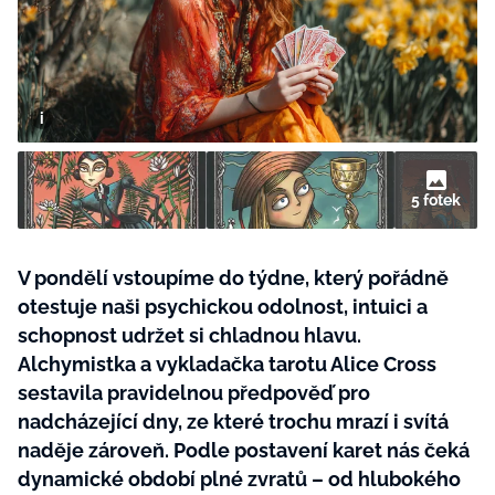
BurdaMedia
Tvoření
Extra
SVĚT ŽENY - 599 KČ
Rady a tipy
ROČNÍ PŘEDPLATNÉ SVĚT ŽENY +
SADA PRODUKTŮ MANA (10 ks)
5 fotek
V pondělí vstoupíme do týdne, který pořádně
otestuje naši psychickou odolnost, intuici a
schopnost udržet si chladnou hlavu.
Alchymistka a vykladačka tarotu Alice Cross
sestavila pravidelnou předpověď pro
nadcházející dny, ze které trochu mrazí i svítá
naděje zároveň. Podle postavení karet nás čeká
dynamické období plné zvratů – od hlubokého