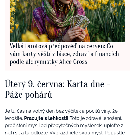
Velká tarotová předpověď na červen: Co
vám karty věští v lásce, zdraví a financích
podle alchymistky Alice Cross
Úterý 9. června: Karta dne -
Páže pohárů
Je tu čas na volný den bez výčitek a pocitů viny, že
lenošíte.
Pracujte s lehkostí!
Toto je zdravé lenošení,
pročištění mysli od přebytečných myšlenek, upleťte z
nich síť a tu odložte. Vyprázdněte svou mysl. Popusťte