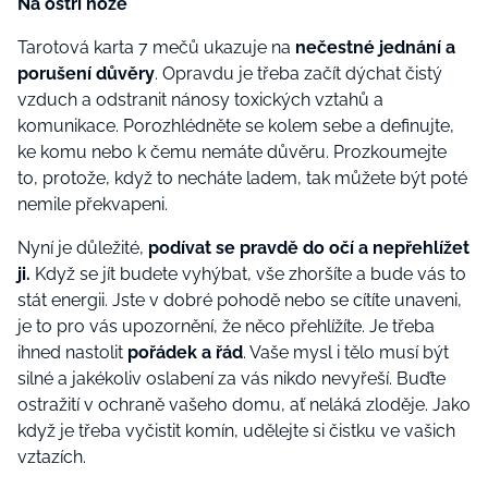
Na ostří nože
Tarotová karta 7 mečů ukazuje na
nečestné jednání a
porušení důvěry
. Opravdu je třeba začít dýchat čistý
vzduch a odstranit nánosy toxických vztahů a
komunikace. Porozhlédněte se kolem sebe a definujte,
ke komu nebo k čemu nemáte důvěru. Prozkoumejte
to, protože, když to necháte ladem, tak můžete být poté
nemile překvapeni.
Nyní je důležité,
podívat se pravdě do očí a nepřehlížet
ji.
Když se jít budete vyhýbat, vše zhoršíte a bude vás to
stát energii. Jste v dobré pohodě nebo se cítíte unaveni,
je to pro vás upozornění, že něco přehlížíte. Je třeba
ihned nastolit
pořádek a řád
. Vaše mysl i tělo musí být
silné a jakékoliv oslabení za vás nikdo nevyřeší. Buďte
ostražití v ochraně vašeho domu, ať neláká zloděje. Jako
když je třeba vyčistit komín, udělejte si čistku ve vašich
vztazích.