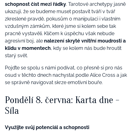
schopnost číst mezi řádky
. Tarotové archetypy jasně
ukazují, že se budeme muset postavit tváří v tvář
zkreslené pravdě, pokusům o manipulaci i vlastním
vzdušným zámkům, které jsme si kolem sebe tak
pracně vystavěli. Klíčem k úspěchu však nebude
agresivní boj, ale
nalezení skryté vnitřní moudrosti a
klidu v momentech
, kdy se kolem nás bude hroutit
starý svět.
Pojďte se spolu s námi podívat, co přesně si pro nás
osud v těchto dnech nachystal podle Alice Cross a jak
se správně navigovat skrze emotivní bouře.
Pondělí 8. června: Karta dne -
Síla
Využijte svůj potenciál a schopnosti