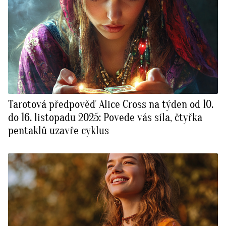
Tarotová předpověď Alice Cross na týden od 10.
do 16. listopadu 2025: Povede vás síla, čtyřka
pentaklů uzavře cyklus