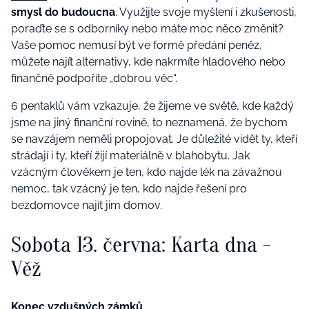
smysl do budoucna
. Využijte svoje myšlení i zkušenosti,
poraďte se s odborníky nebo máte moc něco změnit?
Vaše pomoc nemusí být ve formě předání peněz,
můžete najít alternativy, kde nakrmíte hladového nebo
finančně podpoříte „dobrou věc“.
6 pentaklů vám vzkazuje, že žijeme ve světě, kde každý
jsme na jiný finanční rovině, to neznamená, že bychom
se navzájem neměli propojovat. Je důležité vidět ty, kteří
strádají i ty, kteří žijí materiálně v blahobytu. Jak
vzácným člověkem je ten, kdo najde lék na závažnou
nemoc, tak vzácný je ten, kdo najde řešení pro
bezdomovce najít jim domov.
Sobota 13. června: Karta dna -
Věž
Konec vzdušných zámků