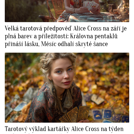
Velká tarotová předpověď Alice Cross na září je
plná barev a příležitostí: Královna pentaklů
přináší lásku, Měsíc odhalí skryté šance
Tarotový výklad kartářky Alice Cross na týden