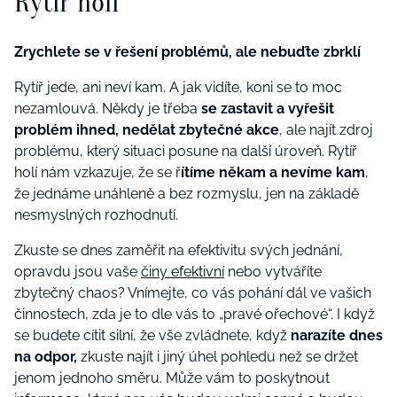
Rytíř holí
Zrychlete se v řešení problémů, ale nebuďte zbrklí
Rytíř jede, ani neví kam. A jak vidíte, koni se to moc
nezamlouvá. Někdy je třeba
se zastavit a vyřešit
problém ihned, nedělat zbytečné akce
, ale najít zdroj
problému, který situaci posune na další úroveň. Rytíř
holí nám vzkazuje, že se ř
ítíme někam a nevíme kam
,
že jednáme unáhleně a bez rozmyslu, jen na základě
nesmyslných rozhodnutí.
Zkuste se dnes zaměřit na efektivitu svých jednání,
opravdu jsou vaše
činy efektivní
nebo vytváříte
zbytečný chaos? Vnímejte, co vás pohání dál ve vašich
činnostech, zda je to dle vás to „pravé ořechové“. I když
se budete cítit silní, že vše zvládnete, když
narazíte dnes
na odpor,
zkuste najít i jiný úhel pohledu než se držet
jenom jednoho směru. Může vám to poskytnout