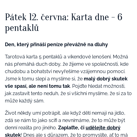
Pátek 12. června: Karta dne - 6
pentaklů
Den, který přináší peníze převážně na dluhy
Tarotová karta 5 pentaklů a víkendové lenošení. Možná
nás přemáhá duch doby, že žijeme ve společnosti, kde
chudobu a bohatství nevyřešíme vzájemnou pomocí.
Jsme k tomu slepí a myslíme si, že
malý dobrý skutek
vše spasí, ale není tomu tak
. Pojďte hledat možnosti,
jak zastavit tento neduh, že si všichni myslíme, že si za to
může každý sám.
Život někdy umí potrápit, ale když dětí nemají na jídlo,
zdá se nám to jako scifi a nevnímáme, že to může být
denní realita pro jiného.
Zaplaťte, či
udělejte dobrý
skutek
! Dnes ale s důrazem, že to promyslíte, ať to má