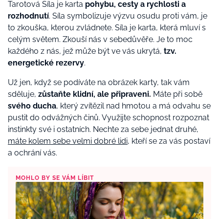
Tarotová Síla je karta
pohybu, cesty a rychlosti a
rozhodnutí
. Síla symbolizuje výzvu osudu proti vám, je
to zkouška, kterou zvládnete. Síla je karta, která mluví s
celým světem. Zkouší nás v sebedůvěře. Je to moc
každého z nás, jež může být ve vás ukrytá,
tzv.
energetické rezervy
.
Už jen, když se podíváte na obrázek karty, tak vám
sděluje,
zůstaňte klidní, ale připraveni.
Máte při sobě
svého ducha
, který zvítězil nad hmotou a má odvahu se
pustit do odvážných činů. Využijte schopnost rozpoznat
instinkty své i ostatních. Nechte za sebe jednat druhé,
máte kolem sebe velmi dobré lidi
, kteří se za vás postaví
a ochrání vás.
MOHLO BY SE VÁM LÍBIT