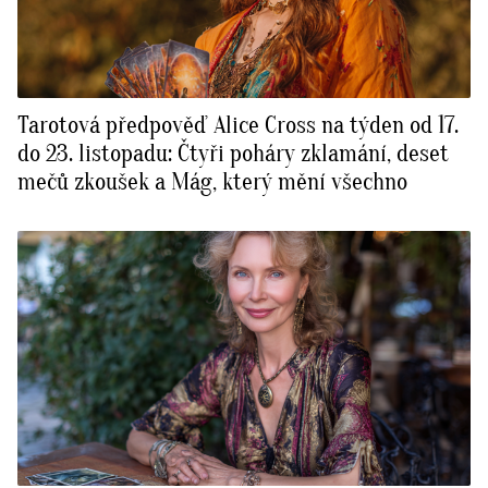
Tarotová předpověď Alice Cross na týden od 17.
do 23. listopadu: Čtyři poháry zklamání, deset
mečů zkoušek a Mág, který mění všechno