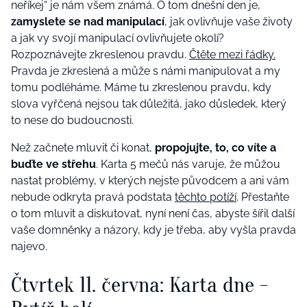
neříkej“ je nám všem známá. O tom dnešní den je,
zamyslete se nad manipulací
, jak ovlivňuje vaše životy
a jak vy svojí manipulací ovlivňujete okolí?
Rozpoznávejte zkreslenou pravdu.
Čtěte mezi řádky.
Pravda je zkreslená a může s námi manipulovat a my
tomu podléháme. Máme tu zkreslenou pravdu, kdy
slova vyřčená nejsou tak důležitá, jako důsledek, který
to nese do budoucnosti.
Než začnete mluvit či konat,
propojujte, to, co víte a
buďte ve střehu
. Karta 5 mečů nás varuje, že můžou
nastat problémy, v kterých nejste původcem a ani vám
nebude odkryta pravá podstata
těchto potíží
. Přestaňte
o tom mluvit a diskutovat, nyní není čas, abyste šířil další
vaše domněnky a názory, kdy je třeba, aby vyšla pravda
najevo.
Čtvrtek 11. června: Karta dne -