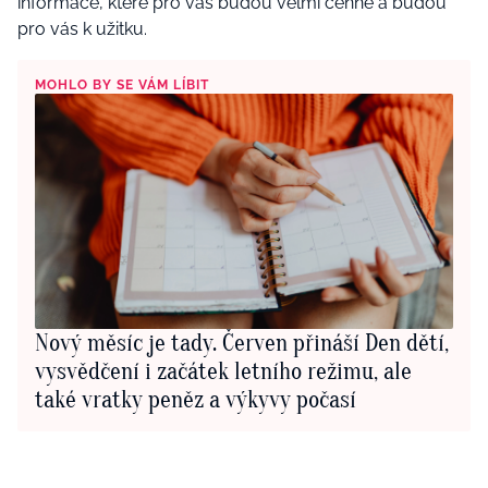
informace, které pro vás budou velmi cenné a budou
pro vás k užitku.
MOHLO BY SE VÁM LÍBIT
Nový měsíc je tady. Červen přináší Den dětí,
vysvědčení i začátek letního režimu, ale
také vratky peněz a výkyvy počasí