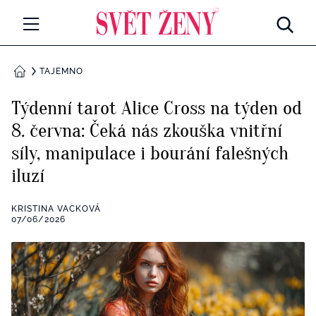
Svetzeny.cz
MÓDA A KRÁSA
TAJEMNO
DOMŮ
CELEBRITY
Týdenní tarot Alice Cross na týden od
Všechny kategorie
8. června: Čeká nás zkouška vnitřní
RETROHUBKY
síly, manipulace i bourání falešných
Rozhovory
PSYCHOLOGIE
iluzí
Všechny kategorie
ZDRAVÍ
KRISTINA VACKOVÁ
07/06/2026
Seberozvoj
Všechny kategorie
ZÁBAVA
Životní styl
Všechny kategorie
BYDLENÍ
Testy a kvízy
Všechny kategorie