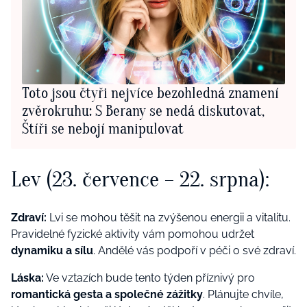
Toto jsou čtyři nejvíce bezohledná znamení
zvěrokruhu: S Berany se nedá diskutovat,
Štíři se nebojí manipulovat
Lev (23. července – 22. srpna):
Zdraví:
Lvi se mohou těšit na zvýšenou energii a vitalitu.
Pravidelné fyzické aktivity vám pomohou udržet
dynamiku a sílu
. Andělé vás podpoří v péči o své zdraví.
Láska:
Ve vztazích bude tento týden příznivý pro
romantická gesta a společné zážitky
. Plánujte chvíle,