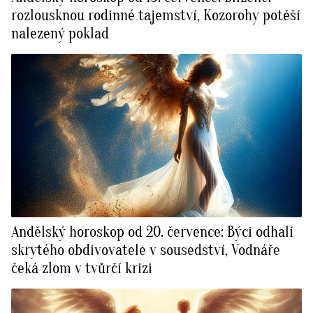
rozlousknou rodinné tajemství, Kozorohy potěší
nalezený poklad
Andělský horoskop od 20. července: Býci odhalí
skrytého obdivovatele v sousedství, Vodnáře
čeká zlom v tvůrčí krizi