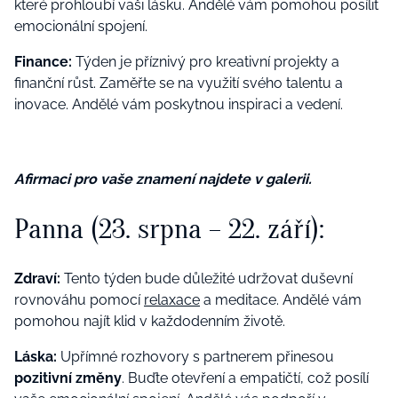
které prohloubí vaši lásku. Andělé vám pomohou posílit
emocionální spojení.
Finance:
Týden je příznivý pro kreativní projekty a
finanční růst. Zaměřte se na využití svého talentu a
inovace. Andělé vám poskytnou inspiraci a vedení.
Afirmaci pro vaše znamení najdete v galerii.
Panna (23. srpna – 22. září):
Zdraví:
Tento týden bude důležité udržovat duševní
rovnováhu pomocí
relaxace
a meditace. Andělé vám
pomohou najít klid v každodenním životě.
Láska:
Upřímné rozhovory s partnerem přinesou
pozitivní změny
. Buďte otevření a empatičtí, což posílí