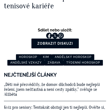
tenisové kariéře
Sdílet nebo uložit:
ZOBRAZIT DISKUZI
HOROSKOP
KIM
ANDĚLSKÝ HOROSKOP
ANDĚLSKÉ VZKAZY
ZÁBAVA
TÝDENNÍ HOROSKOP
NEJČTENĚJŠÍ ČLÁNKY
„Děti mě přesvědčily, že domov důchodců bude nejlepší
řešení, jsem nešťastná a není cesty zpátky,“ svěřuje se
Alžběta
Kvíz pro seniory: Tentokrát obstojí jen ti nejlepší. Ověřte si,