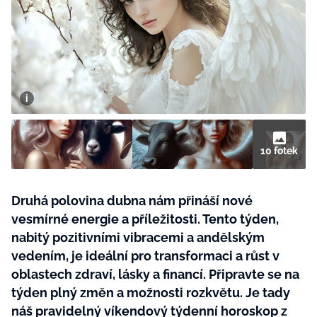
BurdaMedia
Tvoření
Extra
SVĚT ŽENY - 599 KČ
Rady a tipy
ROČNÍ PŘEDPLATNÉ SVĚT ŽENY +
SADA PRODUKTŮ MANA (10 ks)
10 fotek
Druhá polovina dubna nám přináší nové
vesmírné energie a příležitosti. Tento týden,
nabitý pozitivními vibracemi a andělským
vedením, je ideální pro transformaci a růst v
oblastech zdraví, lásky a financí. Připravte se na
týden plný změn a možnosti rozkvětu. Je tady
náš pravidelný víkendový týdenní horoskop z