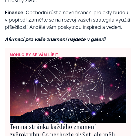
milostný život.
Finance:
Obchodní růst a nové finanční projekty budou
v popředí. Zaměřte se na rozvoj vašich strategií a využití
příležitostí. Andělé vám poskytnou inspiraci a vedení.
Afirmaci pro vaše znamení najdete v galerii.
MOHLO BY SE VÁM LÍBIT
Temná stránka každého znamení
zvěrokruhu: Co nechcete slyšet, ale měli