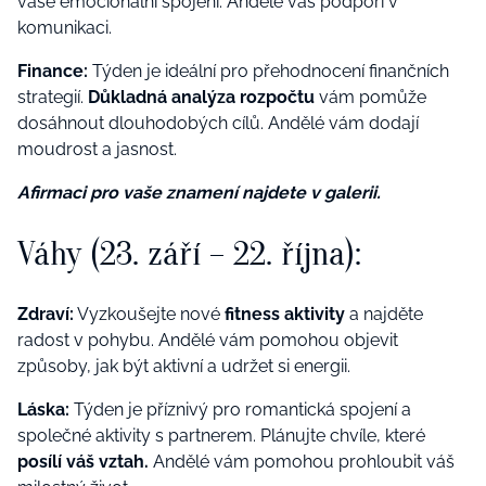
vaše emocionální spojení. Andělé vás podpoří v
komunikaci.
Finance:
Týden je ideální pro přehodnocení finančních
strategií.
Důkladná analýza rozpočtu
vám pomůže
dosáhnout dlouhodobých cílů. Andělé vám dodají
moudrost a jasnost.
Afirmaci pro vaše znamení najdete v galerii.
Váhy (23. září – 22. října):
Zdraví:
Vyzkoušejte nové
fitness aktivity
a najděte
radost v pohybu. Andělé vám pomohou objevit
způsoby, jak být aktivní a udržet si energii.
Láska:
Týden je příznivý pro romantická spojení a
společné aktivity s partnerem. Plánujte chvíle, které
posílí váš vztah.
Andělé vám pomohou prohloubit váš