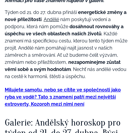
Afirmaci pro vaše znamení najdete v galerii.
Týden od 21. do 27. dubna přináší
energetické změny a
nové příležitosti
.
Andělé
nám poskytují vedení a
podporu, která nám pomůže
dosáhnout rovnováhy a
úspěchu ve všech oblastech našich životů
.
Každé
znamení má specifickou cestu, kterou tento týden může
projít. Andělé nám pomáhají najít jasnost v našich
záměrech a směrování. Ať už budeme čelit výzvám,
změnám nebo příležitostem,
nezapomínejme zůstat
věrni sobě a svým hodnotám
. Nechť nás andělé vedou
na cestě k harmonii, štěstí a úspěchu.
Milujete samotu, nebo se cítíte ve společnosti jako
ryba ve vodě? Tato 3 znamení patří mezi největší
extroverty, Kozoroh mezi nimi není
Galerie: Andělský horoskop pro
týden od 21. do 27. dubna. Býci