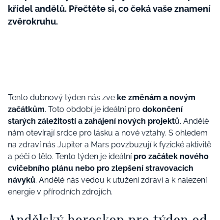
křídel andělů. Přečtěte si, co čeká vaše znamení
zvěrokruhu.
Tento dubnový týden nás zve
ke změnám a novým
začátkům
. Toto období je ideální pro
dokončení
starých záležitostí a zahájení nových projekt
ů. Andělé
nám otevírají srdce pro lásku a nové vztahy. S ohledem
na zdraví nás Jupiter a Mars povzbuzují k fyzické aktivitě
a péči o tělo. Tento týden je ideální
pro začátek nového
cvičebního plánu nebo pro zlepšení stravovacích
návyků
. Andělé nás vedou k utužení zdraví a k nalezení
energie v přírodních zdrojích.
Andělský horoskop pro týden od