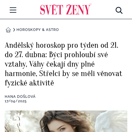
Svetzeny.cz
MÓDA A KRÁSA
HOROSKOPY & ASTRO
DOMŮ
CELEBRITY
Andělský horoskop pro týden od 21.
Všechny kategorie
do 27. dubna: Býci prohloubí své
RETROHUBKY
vztahy, Váhy čekají dny plné
Rozhovory
PSYCHOLOGIE
harmonie, Střelci by se měli věnovat
fyzické aktivitě
Všechny kategorie
ZDRAVÍ
Seberozvoj
HANA DOŠLOVÁ
Všechny kategorie
17/04/2025
ZÁBAVA
Životní styl
Všechny kategorie
BYDLENÍ
Testy a kvízy
Všechny kategorie