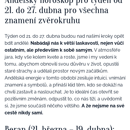
21. do 27. dubna pro všechna
znamení zvěrokruhu
Týden od 21. do 27. dubna budou nad našimi kroky opět
bdít andělé.
Nabádají nás k větší laskavosti, nejen vůči
ostatním, ale především k sobě samým.
V atmosféře
jara, kdy vše kolem kvete a roste, jsme i my vedeni k
tomu, abychom obnovili svou důvěru v život, opustili
staré strachy a udělali prostor novým začátkům.
Andělská energie v tomto období zesiluje intuici, vnímání
znamení a symbolů, a přináší klid těm, kdo se dokáží na
chvíli zastavit a naslouchat. Je to ideální čas otevřít se
pozitivním změnám, odpustit to, co nás tíží, a uvědomit
si, že jsme součástí něčeho většího.
A že nejsme na své
cestě nikdy sami.
Beran (21. března – 19. dubna):