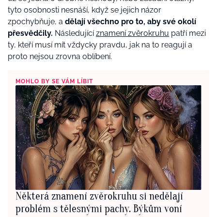
tyto osobnosti nesnáší, když se jejich názor
zpochybňuje, a
dělají všechno pro to, aby své okolí
přesvědčily.
Následující
znamení zvěrokruhu
patří mezi
ty, kteří musí mít vždycky pravdu, jak na to reagují a
proto nejsou zrovna oblíbení.
MOHLO BY SE VÁM LÍBIT
Některá znamení zvěrokruhu si nedělají
problém s tělesnými pachy. Býkům voní