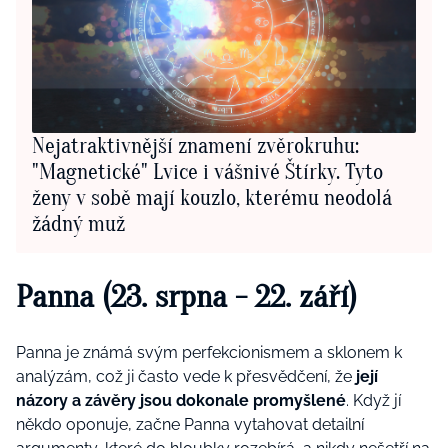
Nejatraktivnější znamení zvěrokruhu:
"Magnetické" Lvice i vášnivé Štírky. Tyto
ženy v sobě mají kouzlo, kterému neodolá
žádný muž
Panna (23. srpna - 22. září)
Panna je známá svým perfekcionismem a sklonem k
analýzám, což ji často vede k přesvědčení, že
její
názory a závěry jsou dokonale promyšlené
. Když jí
někdo oponuje, začne Panna vytahovat detailní