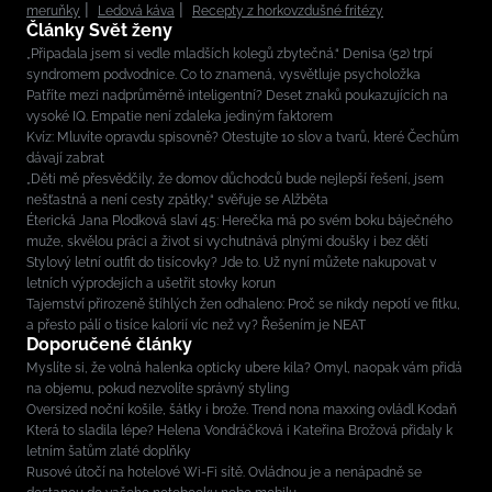
meruňky
Ledová káva
Recepty z horkovzdušné fritézy
Články Svět ženy
„Připadala jsem si vedle mladších kolegů zbytečná.“ Denisa (52) trpí
syndromem podvodnice. Co to znamená, vysvětluje psycholožka
Patříte mezi nadprůměrně inteligentní? Deset znaků poukazujících na
vysoké IQ. Empatie není zdaleka jediným faktorem
Kvíz: Mluvíte opravdu spisovně? Otestujte 10 slov a tvarů, které Čechům
dávají zabrat
„Děti mě přesvědčily, že domov důchodců bude nejlepší řešení, jsem
nešťastná a není cesty zpátky,“ svěřuje se Alžběta
Éterická Jana Plodková slaví 45: Herečka má po svém boku báječného
muže, skvělou práci a život si vychutnává plnými doušky i bez dětí
Stylový letní outfit do tisícovky? Jde to. Už nyní můžete nakupovat v
letních výprodejích a ušetřit stovky korun
Tajemství přirozeně štíhlých žen odhaleno: Proč se nikdy nepotí ve fitku,
a přesto pálí o tisíce kalorií víc než vy? Řešením je NEAT
Doporučené články
Myslíte si, že volná halenka opticky ubere kila? Omyl, naopak vám přidá
na objemu, pokud nezvolíte správný styling
Oversized noční košile, šátky i brože. Trend nona maxxing ovládl Kodaň
Která to sladila lépe? Helena Vondráčková i Kateřina Brožová přidaly k
letním šatům zlaté doplňky
Rusové útočí na hotelové Wi-Fi sítě. Ovládnou je a nenápadně se