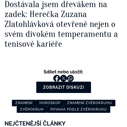
Dostávala jsem dřevákem na
zadek: Herečka Zuzana
Zlatohlávková otevřeně nejen o
svém divokém temperamentu a
tenisové kariéře
Sdílet nebo uložit:
ZOBRAZIT DISKUZI
ZNAMENÍ
HOROSKOP
ZNAMENÍ ZVĚROKRUHU
ZVĚROKRUH
POVAHA PODLE ZVĚROKRUHU
NEJČTENĚJŠÍ ČLÁNKY