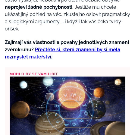
neprojeví žádné pochybnosti.
Jestliže mu chcete
ukázat jiný pohled na věc, zkuste ho oslovit pragmaticky
a s logickými argumenty – i když i tak vás čeká tvrdý
oříšek.
Zajímají vás vlastnosti a povahy jednotlivých znamení
zvěrokruhu?
Přečtěte si, která znamení by si měla
rozmyslet mateřství
.
MOHLO BY SE VÁM LÍBIT