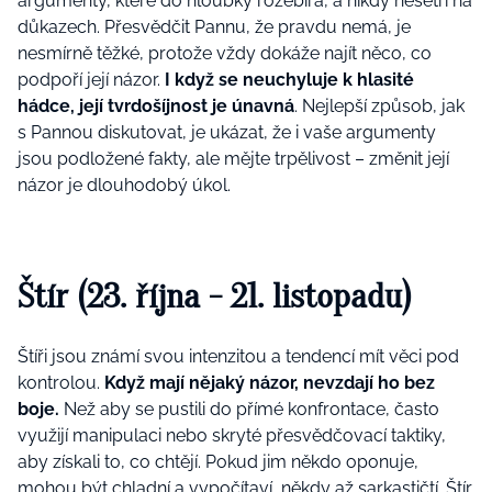
argumenty, které do hloubky rozebírá, a nikdy nešetří na
důkazech. Přesvědčit Pannu, že pravdu nemá, je
nesmírně těžké, protože vždy dokáže najít něco, co
podpoří její názor.
I když se neuchyluje k hlasité
hádce, její tvrdošíjnost je únavná
. Nejlepší způsob, jak
s Pannou diskutovat, je ukázat, že i vaše argumenty
jsou podložené fakty, ale mějte trpělivost – změnit její
názor je dlouhodobý úkol.
Štír (23. října - 21. listopadu)
Štíři jsou známí svou intenzitou a tendencí mít věci pod
kontrolou.
Když mají nějaký názor, nevzdají ho bez
boje.
Než aby se pustili do přímé konfrontace, často
využijí manipulaci nebo skryté přesvědčovací taktiky,
aby získali to, co chtějí. Pokud jim někdo oponuje,
mohou být chladní a vypočítaví, někdy až sarkastičtí. Štír