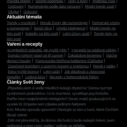
Pravidla etikety
Slovník puberťáků
Testy a kvízy
Andělská čísla
Cestování
Numerologie podle data narození
Módní trendy 2026
Vítejte!
Grilování
Aktuální témata
Trendy v manikúře
Minulé životy dle numerologie
Partnerské vztahy
a numerologie
Seriál Ulice
Umělá inteligence
Módní trendy na
léto 2026
Kabelky na léto 2026
Letní účesy 2026
Trendy boty na
léto 2026
Vaření a recepty
30 nejlepších způsobů, jak využít rybíz
7 receptů na salátové zálivky
Domácí iontový nápoj ze tří surovin
Čokoládové brownies
Vláčné
domácí housky
Francouzská třešňová bublanina (Clafoutis)
Zapečené brambory s uzeným masem a smetanou
Perník s jablky
Extra rychlé lívance
Letní salát
Jak skladovat a zpracovat
meruňky
Ledová káva
Recepty z horkovzdušné fritézy
Články Svět ženy
„Připadala jsem si vedle mladších kolegů zbytečná.“ Denisa (52) trpí
syndromem podvodnice. Co to znamená, vysvětluje psycholožka
Patříte mezi nadprůměrně inteligentní? Deset znaků poukazujících na
vysoké IQ. Empatie není zdaleka jediným faktorem
Kvíz: Mluvíte opravdu spisovně? Otestujte 10 slov a tvarů, které Čechům
dávají zabrat
„Děti mě přesvědčily, že domov důchodců bude nejlepší řešení, jsem
nešťastná a není cesty zpátky,“ svěřuje se Alžběta