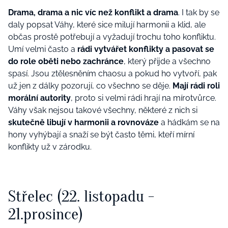
Drama, drama a nic víc než konflikt a drama
. I tak by se
daly popsat Váhy, které sice milují harmonii a klid, ale
občas prostě potřebují a vyžadují trochu toho konfliktu.
Umí velmi často a
rádi vytvářet konflikty a pasovat se
do role oběti nebo zachránce
, který přijde a všechno
spasí. Jsou ztělesněním chaosu a pokud ho vytvoří, pak
už jen z dálky pozorují, co všechno se děje.
Mají rádi roli
morální autority
, proto si velmi rádi hrají na mírotvůrce.
Váhy však nejsou takové všechny, některé z nich si
skutečně libují v harmonii a rovnováze
a hádkám se na
hony vyhýbají a snaží se být často těmi, kteří mírní
konflikty už v zárodku.
Střelec (22. listopadu -
21.prosince)