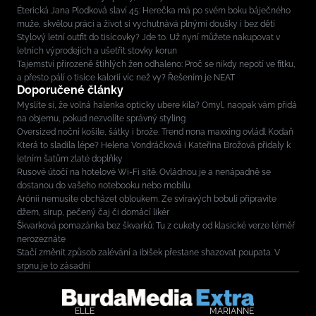
Éterická Jana Plodková slaví 45: Herečka má po svém boku báječného
muže, skvělou práci a život si vychutnává plnými doušky i bez dětí
Stylový letní outfit do tisícovky? Jde to. Už nyní můžete nakupovat v
letních výprodejích a ušetřit stovky korun
Tajemství přirozeně štíhlých žen odhaleno: Proč se nikdy nepotí ve fitku,
a přesto pálí o tisíce kalorií víc než vy? Řešením je NEAT
Doporučené články
Myslíte si, že volná halenka opticky ubere kila? Omyl, naopak vám přidá
na objemu, pokud nezvolíte správný styling
Oversized noční košile, šátky i brože. Trend nona maxxing ovládl Kodaň
Která to sladila lépe? Helena Vondráčková i Kateřina Brožová přidaly k
letním šatům zlaté doplňky
Rusové útočí na hotelové Wi-Fi sítě. Ovládnou je a nenápadně se
dostanou do vašeho notebooku nebo mobilu
Arónii nemusíte obcházet obloukem. Ze svíravých bobulí připravíte
džem, sirup, pečený čaj či domácí likér
Škvarková pomazánka bez škvarků: Tu z cukety od klasické verze téměř
nerozeznáte
Stačí změnit způsob zalévání a ibišek přestane shazovat poupata. V
srpnu je to zásadní
ELLE
MARIANNE