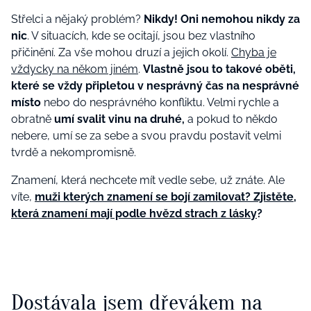
Střelci a nějaký problém?
Nikdy! Oni nemohou nikdy za
nic
. V situacích, kde se ocitají, jsou bez vlastního
přičinění. Za vše mohou druzí a jejich okolí.
Chyba je
vždycky na někom jiném
.
Vlastně jsou to takové oběti,
které se vždy připletou v nesprávný čas na nesprávné
místo
nebo do nesprávného konfliktu. Velmi rychle a
obratně
umí svalit vinu na druhé,
a pokud to někdo
nebere, umí se za sebe a svou pravdu postavit velmi
tvrdě a nekompromisně.
Znamení, která nechcete mít vedle sebe, už znáte. Ale
víte,
muži kterých znamení se bojí zamilovat? Zjistěte,
která znamení mají podle hvězd strach z lásky
?
Dostávala jsem dřevákem na