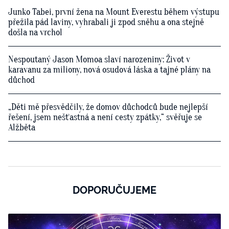
Junko Tabei, první žena na Mount Everestu během výstupu
přežila pád laviny, vyhrabali ji zpod sněhu a ona stejně
došla na vrchol
Nespoutaný Jason Momoa slaví narozeniny: Život v
karavanu za miliony, nová osudová láska a tajné plány na
důchod
„Děti mě přesvědčily, že domov důchodců bude nejlepší
řešení, jsem nešťastná a není cesty zpátky,“ svěřuje se
Alžběta
DOPORUČUJEME