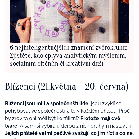
6 nejinteligentnějších znamení zvěrokruhu:
Zjistěte, kdo oplývá analytickým myšlením,
sociálním cítěním či kreativní duší
Blíženci (21.května - 20. června)
Blíženci jsou milí a společenští lidé
, jsou zvyklí se
pohybovat ve společnosti, a to v každém ohledu. Proč
by zrovna oni měli být konfliktní?
Protože mají dvě
tváře
! A sami si vybírají, kterou z nich druhým nastavují.
Jejich přátelé velmi pečlivě zvažují, co jim říct a co ne
,