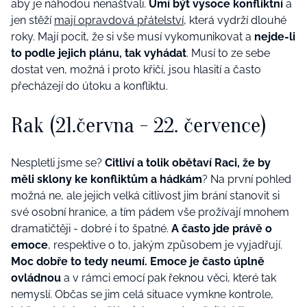
aby je náhodou nenaštvali.
Umí být vysoce konfliktní
a
jen stěží
mají opravdová přátelství
, která vydrží dlouhé
roky. Mají pocit, že si vše musí vykomunikovat a
nejde-li
to podle jejich plánu, tak vyhádat
. Musí to ze sebe
dostat ven, možná i proto křičí, jsou hlasití a často
přecházejí do útoku a konfliktu.
Rak (21.června - 22. července)
Nespletli jsme se?
Citliví a tolik obětaví Raci, že by
měli sklony ke konfliktům a hádkám
? Na první pohled
možná ne, ale jejich velká citlivost jim brání stanovit si
své osobní hranice, a tím pádem vše prožívají mnohem
dramatičtěji - dobré i to špatné.
A často jde právě o
emoce
, respektive o to, jakým způsobem je vyjadřují.
Moc dobře to tedy neumí. Emoce je často úplně
ovládnou
a v rámci emocí pak řeknou věci, které tak
nemyslí. Občas se jim celá situace vymkne kontrole,