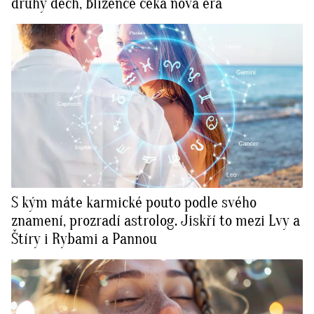
druhý dech, Blížence čeká nová éra
S kým máte karmické pouto podle svého
znamení, prozradí astrolog. Jiskří to mezi Lvy a
Štíry i Rybami a Pannou