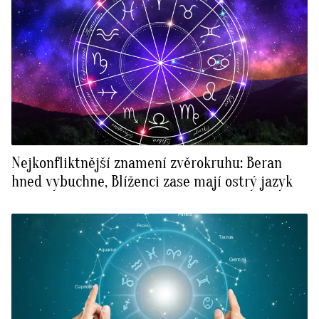
Nejkonfliktnější znamení zvěrokruhu: Beran
hned vybuchne, Blíženci zase mají ostrý jazyk