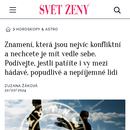
Svetzeny.cz
MÓDA A KRÁSA
HOROSKOPY & ASTRO
DOMŮ
CELEBRITY
Znamení, která jsou nejvíc konfliktní
Všechny kategorie
a nechcete je mít vedle sebe.
RETROHUBKY
Podívejte, jestli patříte i vy mezi
Rozhovory
PSYCHOLOGIE
hádavé, popudlivé a nepříjemné lidi
Všechny kategorie
ZDRAVÍ
ZUZANA ŽÁKOVÁ
22/07/2024
Seberozvoj
Všechny kategorie
ZÁBAVA
Životní styl
Všechny kategorie
BYDLENÍ
Testy a kvízy
Všechny kategorie