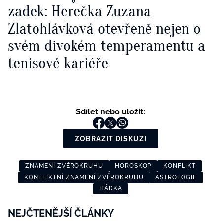
zadek: Herečka Zuzana
Zlatohlávková otevřeně nejen o
svém divokém temperamentu a
tenisové kariéře
Sdílet nebo uložit:
ZOBRAZIT DISKUZI
ZNAMENÍ ZVĚROKRUHU
HOROSKOP
KONFLIKT
KONFLIKTNÍ ZNAMENÍ ZVĚROKRUHU
ASTROLOGIE
HÁDKA
NEJČTENĚJŠÍ ČLÁNKY