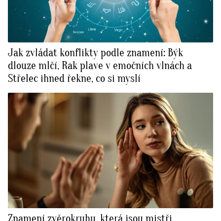
Jak zvládat konflikty podle znamení: Býk
dlouze mlčí, Rak plave v emočních vlnách a
Střelec ihned řekne, co si myslí
Znamení zvěrokruhu, která jsou mistři