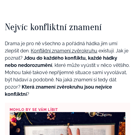
Nejvíc konfliktní znamení
Drama je pro ně všechno a pořádná hádka jim umí
zlepšit den.
Konfliktní znamení zvěrokruhu
existují. Jak je
poznat?
Jdou do každého konfliktu, každé hádky
nebo nedorozumění
, které může vyústit v něco většího.
Mohou také takové nepříjemné situace sami vyvolávat,
být hádaví a podobně. Na jaká znamení si tedy dát
pozor?
Která znamení zvěrokruhu jsou nejvíce
konfliktní
?
MOHLO BY SE VÁM LÍBIT