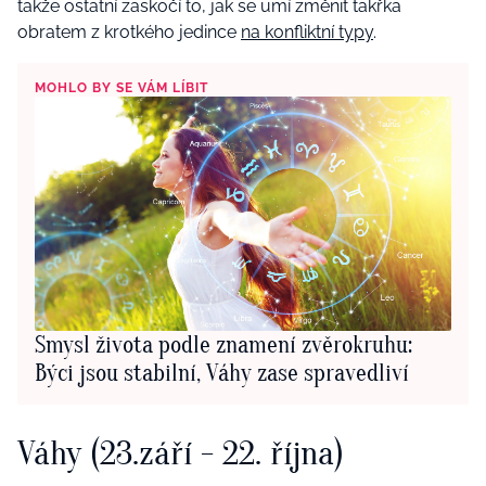
takže ostatní zaskočí to, jak se umí změnit takřka
obratem z krotkého jedince
na konfliktní typy
.
MOHLO BY SE VÁM LÍBIT
Smysl života podle znamení zvěrokruhu:
Býci jsou stabilní, Váhy zase spravedliví
Váhy (23.září - 22. října)