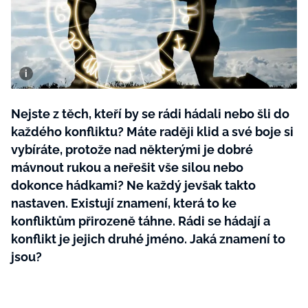
BurdaMedia
Tvoření
Extra
SVĚT ŽENY - 599 KČ
Rady a tipy
ROČNÍ PŘEDPLATNÉ SVĚT ŽENY +
SADA PRODUKTŮ MANA (10 ks)
Nejste z těch, kteří by se rádi hádali nebo šli do
každého konfliktu? Máte raději klid a své boje si
vybíráte, protože nad některými je dobré
mávnout rukou a neřešit vše silou nebo
dokonce hádkami? Ne každý jevšak takto
nastaven. Existují znamení, která to ke
konfliktům přirozeně táhne. Rádi se hádají a
konflikt je jejich druhé jméno. Jaká znamení to
jsou?