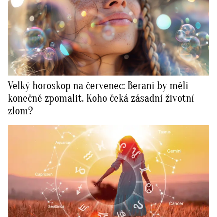
Velký horoskop na červenec: Berani by měli
konečně zpomalit. Koho čeká zásadní životní
zlom?