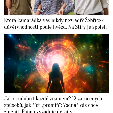
Která kamarádka vás nikdy nezradí? Žebříček
důvěryhodnosti podle hvězd. Na Štíry je spoleh
Jak si udobřit každé znamení? 12 zaručených
způsobů, jak říct „promiň“: Vodnář vás chce
změnit, Panna vyžaduje detaily