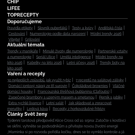
CHIP
LIFEE
TOPRECEPTY
Doporučujeme
Pravidla etikety
Slovník puberťáků
Testy a kvízy
Andělská čísla
Cestování
Numerologie podle data narození
Módní trendy 2026
Vítejte!
Grilování
Aktuální témata
Trendy v manikúře
Minulé životy dle numerologie
Partnerské vztahy
a numerologie
Seriál Ulice
Umělá inteligence
Módní trendy na
léto 2026
Kabelky na léto 2026
Letní účesy 2026
Trendy boty na
léto 2026
Vaření a recepty
30 nejlepších způsobů, jak využít rybíz
7 receptů na salátové zálivky
Domácí iontový nápoj ze tří surovin
Čokoládové brownies
Vláčné
domácí housky
Francouzská třešňová bublanina (Clafoutis)
Zapečené brambory s uzeným masem a smetanou
Perník s jablky
Extra rychlé lívance
Letní salát
Jak skladovat a zpracovat
meruňky
Ledová káva
Recepty z horkovzdušné fritézy
Články Svět ženy
Týdenní tarotová předpověď Alice Cross od 10. srpna: Zatočte s kostlivci
ve skříni, vyhněte se podvodníkům a přivítejte novou životní energii
„Maminka si po rozvodu pořídila kočku, dnes se to vymklo kontrole a já