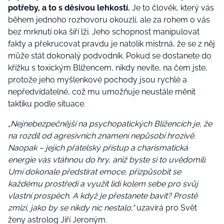
potřeby, a to s děsivou lehkostí.
Je to člověk, který vás
během jednoho rozhovoru okouzlí, ale za rohem o vás
bez mrknutí oka šíří lži. Jeho schopnost manipulovat
fakty a překrucovat pravdu je natolik mistrná, že se z něj
může stát dokonalý podvodník. Pokud se dostanete do
křížku s toxickým Blížencem, nikdy nevíte, na čem jste,
protože jeho myšlenkové pochody jsou rychlé a
nepředvídatelné, což mu umožňuje neustále měnit
taktiku podle situace.
„Nejnebezpečnější na psychopatických Blížencích je, že
na rozdíl od agresivních znamení nepůsobí hrozivě.
Naopak – jejich přátelský přístup a charismatická
energie vás vtáhnou do hry, aniž byste si to uvědomili.
Umí dokonale předstírat emoce, přizpůsobit se
každému prostředí a využít lidi kolem sebe pro svůj
vlastní prospěch. A když je přestanete bavit? Prostě
zmizí, jako by se nikdy nic nestalo,“
uzavírá pro Svět
ženy astrolog Jiří Jeroným.