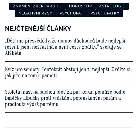
ZNAMENÍ ZVĚROKRUHU
HOROSKOP
ASTROLOGIE
NEGATIVNÍ RYSY
PSYCHOPAT
PSYCHOPATKY
NEJČTENĚJŠÍ ČLÁNKY
„Děti mě přesvědčily, že domov důchodců bude nejlepší
řešení, jsem nešťastná a není cesty zpátky,“ svěřuje se
Alžběta
Kvíz pro seniory: Tentokrát obstojí jen ti nejlepší. Ověřte si,
jak jste na tom s pamětí
Stoletá mast na suchou pleť za pár korun pomůže podle
babičky Libušky proti vráskám, popraskaným patám a
prodlouží výdrž parfému