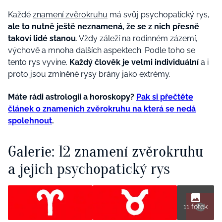
Každé
znamení zvěrokruhu
má svůj psychopatický rys,
ale to nutně ještě neznamená, že se z nich přesně
takoví lidé stanou
. Vždy záleží na rodinném zázemí,
výchově a mnoha dalších aspektech. Podle toho se
tento rys vyvine.
Každý člověk je velmi individuální
a i
proto jsou zmíněné rysy brány jako extrémy.
Máte rádi astrologii a horoskopy?
Pak si přečtěte
článek o znameních zvěrokruhu na která se nedá
spolehnout
.
Galerie: 12 znamení zvěrokruhu
a jejich psychopatický rys
11 fotek