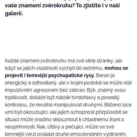
vaše znamení zvěrokruhu? To zjistíte i v naší
galerii.
Každé znamení zvěrokruhu má své silné stránky, ale
když se jejich vlastnosti vychýlí do extrému,
mohou se
projevit i temnější psychopatické rysy.
Beran je
energický a odhodlaný, ale v krajní podobě se může stát
impulzivním agresorem bez zábran. Býk, známý svou
trpělivostí, dokáže být natolik tvrdohlavý a posedlý
kontrolou, že neváhá manipulovat druhými. Blíženci sice
umí být okouzlující, ale jejich schopnost přizpůsobit se
situaci může snadno sklouznout k chladnému lhaní a
neupřímnosti. Rak, citlivý a pečující, může ve své
temnější verzi ovládat druhé emocionálním vydíráním.