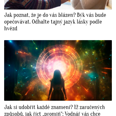
Jak poznat, že je do vás blázen? Býk vás bude
opečovávat. Odhalte tajný jazyk lásky podle
hvězd
Jak si udobřit každé znamení? 12 zaručených
způsobů, jak říct „promiň“: Vodnář vás chce