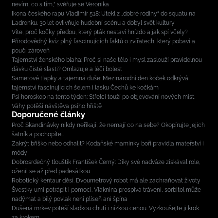
nevím, co s tím,“ svěřuje se Veronika
Ikona českého rapu Vladimír 518: Utekl z „dobré rodiny“ do squatu na
Ladronku. 30 let ovlivňuje hudební scénu a dobyl svět kultury
Víte, proč kočky předou, který pták nestaví hnízdo a jak spí včely?
Přírodovědný kvíz plný fascinujících faktů o zvířatech, který pobaví a
poučí zároveň
Tajemství ženského blaha: Proč si naše tělo i mysl zaslouží pravidelnou
dávku čisté slasti? Omlazuje a léčí bolest
Sametové tlapky a tajemná duše: Mezinárodní den koček odkrývá
tajemství fascinujících šelem i lásku Čechů ke kočkám
Psí horoskop na tento týden: Střelci touží po objevování nových míst,
Váhy potěší návštěva psího hřiště
Doporučené články
Proč Skandinávky nikdy neříkají, že nemají co na sebe? Okopírujte jejich
šatník a pochopíte...
Zakrýt bříško nebo odhalit? Kodaňské maminky boří pravidla mateřství i
módy
Dobrosrdečný tlouštík František Černý: Díky své nadváze získával role,
oženil se až před padesátkou
Robotický kentaur děsí. Dvoumetrový robot má ale zachraňovat životy
Švestky umí potrápit i pomoci. Vláknina prospívá trávení, sorbitol může
nadýmat a bílý povlak není plíseň ani špína
Dušená mrkev potěší sladkou chutí i nízkou cenou. Vyzkoušejte ji krok
za krokem