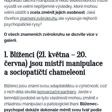
Například taková manipulace nebo sebestřednost může
vyústit ve velmi nepříjemné výsledky, které mohou
velmi ublížit a
zcela změnit jejich osobnost
. Jaká
čtveřice
znamení zvěrokruhu
ale vykazuje nejhorší
psychopatické rysy?
O všech znameních zvěrokruhu se dozvíte více v
galerii.
1. Blíženci (21. května – 20.
června) jsou mistři manipulace
a sociopatičtí chameleoni
Blíženci jsou známí svou adaptabilitou a výřečností, což
z nich dělá skvělé
konverzační partnery
. Jenže v
temnější podobě se tyto vlastnosti mohou změnit v
chladnou manipulaci a patologické lhaní.
Blíženec-
psychopat dokáže dokonale měnit svou tvář podle