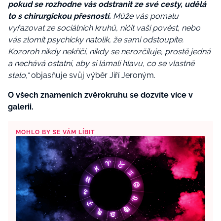
pokud se rozhodne vás odstranit ze své cesty, udělá
to s chirurgickou přesností.
Může vás pomalu
vyřazovat ze sociálních kruhů, ničit vaši pověst, nebo
vás zlomit psychicky natolik, že sami odstoupíte.
Kozoroh nikdy nekřičí, nikdy se nerozčiluje, prostě jedná
a nechává ostatní, aby si lámali hlavu, co se vlastně
stalo,“
objasňuje svůj výběr Jiří Jeroným.
O všech znameních zvěrokruhu se dozvíte více v
galerii.
MOHLO BY SE VÁM LÍBIT