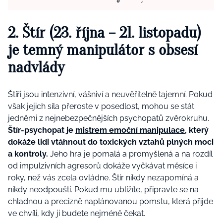
2. Štír (23. října – 21. listopadu)
je temný manipulátor s obsesí
nadvlády
Štíři jsou intenzivní, vášniví a neuvěřitelně tajemní. Pokud
však jejich síla přeroste v posedlost, mohou se stát
jedněmi z nejnebezpečnějších psychopatů zvěrokruhu.
Štír-psychopat je
mistrem emoční manipulace
, který
dokáže lidi vtáhnout do toxických vztahů plných moci
a kontroly.
Jeho hra je pomalá a promyšlená a na rozdíl
od impulzivních agresorů dokáže vyčkávat měsíce i
roky, než vás zcela ovládne. Štír nikdy nezapomíná a
nikdy neodpouští. Pokud mu ublížíte, připravte se na
chladnou a precizně naplánovanou pomstu, která přijde
ve chvíli, kdy ji budete nejméně čekat.