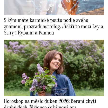
S kým máte karmické pouto podle svého
znamení, prozradí astrolog. Jiskří to mezi Lvy a
Štíry i Rybami a Pannou
Horoskop na měsíc duben 2026: Berani chytí
druhý dech, Blížence čeká nová éra