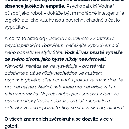
absence jakékoliv empatie
.
Psychopatický Vodnář
působí jako robot – dokáže být mimořádně inteligentní a
logický, ale jeho vztahy jsou povrchní, chladné a často
vypočítavé.
A co na to astrolog?
„Pokud se ocitnete v konfliktu s
psychopatickým Vodnářem, nečekejte výbuch emocí
nebo pomstu ve stylu Štíra.
Vodnář vás prostě vymaže
ze svého života, jako byste nikdy neexistovali.
Nevyčítá, nehádá se, nevysvětluje – prostě vás
odstřihne a už se nikdy neohlédne. Je mistrem
psychologického distancování a pokud se rozhodne, že
pro něj nejste užiteční, nebudete pro něj existovat ani
jako vzpomínka. Největší nebezpečí spočívá v tom, že
psychopatický Vodnář dokáže být tak racionální a
odtažitý, že ani nepoznáte, kdy se stal vaším nepřítelem.“
O všech znameních zvěrokruhu se dozvíte více v
galerii.