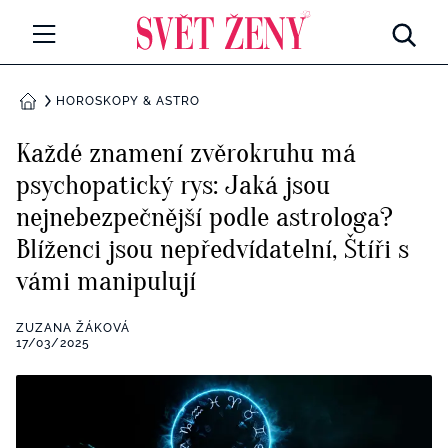
Svetzeny.cz
MÓDA A KRÁSA
HOROSKOPY & ASTRO
DOMŮ
CELEBRITY
Každé znamení zvěrokruhu má
Všechny kategorie
psychopatický rys: Jaká jsou
RETROHUBKY
nejnebezpečnější podle astrologa?
Rozhovory
PSYCHOLOGIE
Blíženci jsou nepředvídatelní, Štíři s
vámi manipulují
Všechny kategorie
ZDRAVÍ
Seberozvoj
ZUZANA ŽÁKOVÁ
Všechny kategorie
17/03/2025
ZÁBAVA
Životní styl
Všechny kategorie
BYDLENÍ
Testy a kvízy
Všechny kategorie