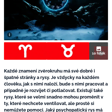
BurdaMedia
Tvoření
Extra
SVĚT ŽENY - 599 KČ
Rady a tipy
ROČNÍ PŘEDPLATNÉ SVĚT ŽENY +
SADA PRODUKTŮ MANA (10 ks)
10 fotek
Každé znamení zvěrokruhu má své dobré i
špatné stránky a rysy. Je vždycky na každém
člověku, jak s nimi naloží, bude s nimi pracovat a
případně je rozvíjet či potlačovat. Existují také
rysy, které se velmi snadno mohou proměnit v
ty, které nechcete ventilovat, ale prostě si
nemůžete pomoci. Jaký psychopatický rys má