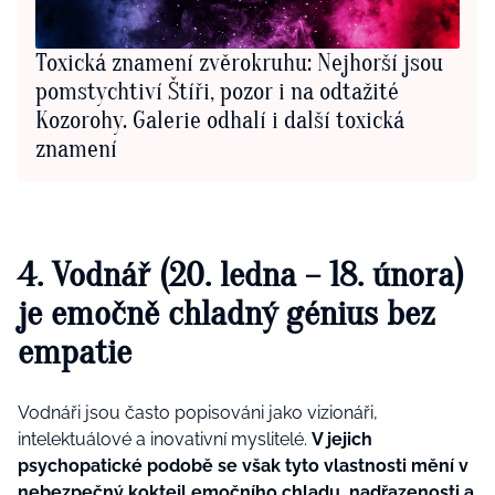
Toxická znamení zvěrokruhu: Nejhorší jsou
pomstychtiví Štíři, pozor i na odtažité
Kozorohy. Galerie odhalí i další toxická
znamení
4. Vodnář (20. ledna – 18. února)
je emočně chladný génius bez
empatie
Vodnáři jsou často popisováni jako vizionáři,
intelektuálové a inovativní myslitelé.
V jejich
psychopatické podobě se však tyto vlastnosti mění v
nebezpečný koktejl emočního chladu, nadřazenosti a