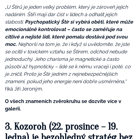
„U Štírů je jeden velký problém, který je zároveň jejich
nadáním. Štíři mají dar číst v lidech a odhalit jejich
slabosti.
Psychopatický Štír si vybírá oběti, které může
emocionálně kontrolovat – často se zaměřuje na
citlivé a nejisté lidi, které pomalu dostává pod svou
moc.
Nejhorší na tom je, že i když si uvědomíte, že jste
se ocitli v toxickém vztahu se Štírem, odchod nebude
jednoduchý. Jeho charisma je magnetické a často
působí až hypnoticky – lidé se k němu vracejí i poté, co
je zničil. Proto je Štír jedním z nejnebezpečnějších
znamení, pokud jeho energie není dobře usměrněna,“
říká Jiří Jeroným.
O všech znameních zvěrokruhu se dozvíte více v
galerii.
3. Kozoroh (22. prosince – 19.
ledna) je bezohledný stratég bez