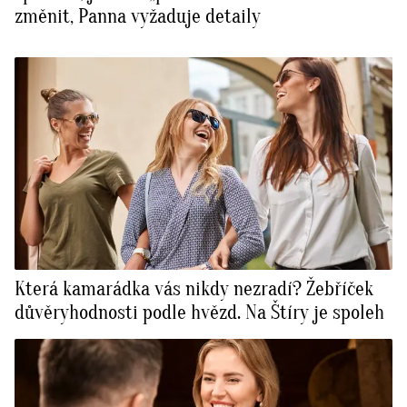
změnit, Panna vyžaduje detaily
Která kamarádka vás nikdy nezradí? Žebříček
důvěryhodnosti podle hvězd. Na Štíry je spoleh