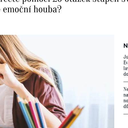
še emoční houba?
N
Ju
Ev
la
do
Ne
na
no
d