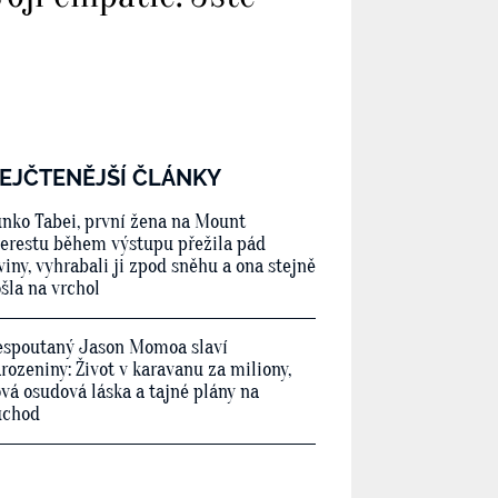
EJČTENĚJŠÍ ČLÁNKY
nko Tabei, první žena na Mount
erestu během výstupu přežila pád
viny, vyhrabali ji zpod sněhu a ona stejně
šla na vrchol
spoutaný Jason Momoa slaví
rozeniny: Život v karavanu za miliony,
vá osudová láska a tajné plány na
ůchod