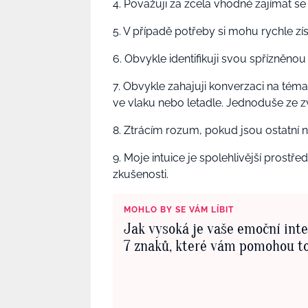
4. Považuji za zcela vhodné zajímat s
5. V případě potřeby si mohu rychle zí
6. Obvykle identifikuji svou spřízněno
7. Obvykle zahajuji konverzaci na téma
ve vlaku nebo letadle. Jednoduše ze z
8. Ztrácím rozum, pokud jsou ostatní 
9. Moje intuice je spolehlivější prostř
zkušenosti.
MOHLO BY SE VÁM LÍBIT
Jak vysoká je vaše emoční int
7 znaků, které vám pomohou to 