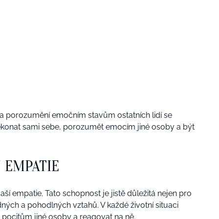
 a porozumění emočním stavům ostatních lidí se
ekonat sami sebe, porozumět emocím jiné osoby a být
 EMPATIE
aší empatie. Tato schopnost je jistě důležitá nejen pro
ných a pohodlných vztahů. V každé životní situaci
 pocitům jiné osoby a reagovat na ně.