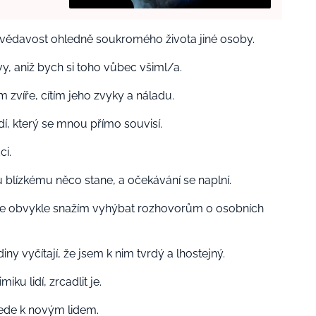
zvědavost ohledně soukromého života jiné osoby.
ovy, aniž bych si toho vůbec všiml/a.
m zvíře, cítím jeho zvyky a náladu.
dí, který se mnou přímo souvisí.
ci.
 blízkému něco stane, a očekávání se naplní.
y se obvykle snažím vyhýbat rozhovorům o osobních
ny vyčítají, že jsem k nim tvrdý a lhostejný.
ku lidí, zrcadlit je.
ede k novým lidem.