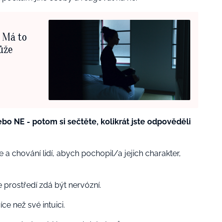
? Má to
ůže
o NE - potom si sečtěte, kolikrát jste odpověděli
 a chování lidí, abych pochopil/a jejich charakter,
e prostředí zdá být nervózní.
e než své intuici.