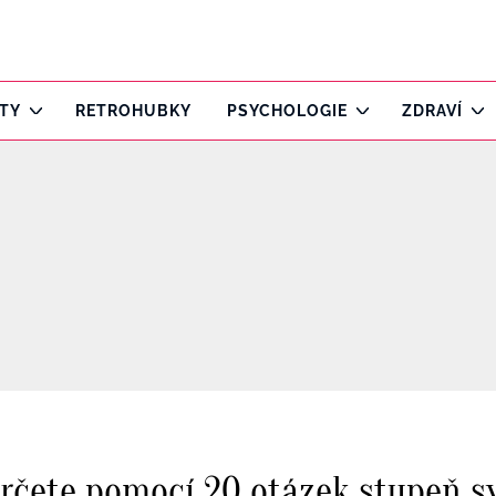
ITY
RETROHUBKY
PSYCHOLOGIE
ZDRAVÍ
Určete pomocí 20 otázek stupeň sv