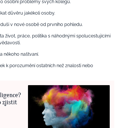
e o osobní problémy svých kolegů.
skat důvěru jakékoli osoby.
u duši v nové osobě od prvního pohledu.
ta život, práce, politika s náhodnými spolucestujícími
vědavosti.
na někoho naštvaní.
edek k porozumění ostatních než znalosti nebo
eligence?
zjistit