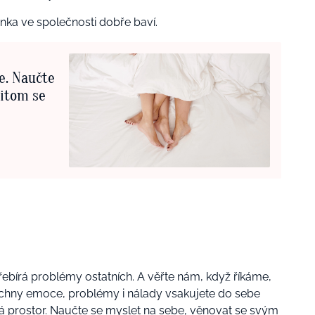
nka ve společnosti dobře baví.
ce. Naučte
řitom se
řebírá problémy ostatních. A věřte nám, když říkáme,
echny emoce, problémy i nálady vsakujete do sebe
á prostor. Naučte se myslet na sebe, věnovat se svým