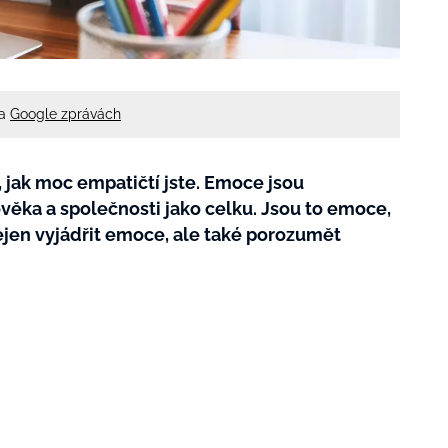
na
Google zprávách
, jak moc empatičtí jste. Emoce jsou
věka a společnosti jako celku. Jsou to emoce,
nejen vyjádřit emoce, ale také porozumět