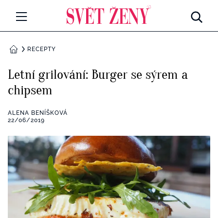
Svetzeny.cz
MÓDA A KRÁSA
RECEPTY
DOMŮ
CELEBRITY
Letní grilování: Burger se sýrem a
Všechny kategorie
chipsem
RETROHUBKY
Rozhovory
ALENA BENÍŠKOVÁ
PSYCHOLOGIE
22/06/2019
Všechny kategorie
ZDRAVÍ
Seberozvoj
Všechny kategorie
ZÁBAVA
Životní styl
Všechny kategorie
BYDLENÍ
Testy a kvízy
Všechny kategorie