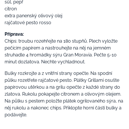
sůl, pepř
citron
extra panenský olivový olej
rajčatové pesto rosso
Příprava:
Chips: troubu rozehřejte na 180 stupňů. Plech vyložte
pečicím papírem a nastrouhejte na něj na jemném
struhadle 4 hromádky sýru Gran Moravia. Pečte 5-10
minut dozlatova. Nechte vychladnout.
Bulky rozkrojte a z vnitřní strany opečte. Na spodní
půlku rozetřete rajčatové pesto. Plátky Grillami osušte
papírovou utěrkou a na grilu opečte z každé strany do
zlatova. Rukolu pokapejte citronem a olivovým olejem.
Na půlku s pestem položte plátek ogrilovaného sýra, na
něj rukolu a nakonec chips. Přiklopte horní částí bulky a
podávejte.