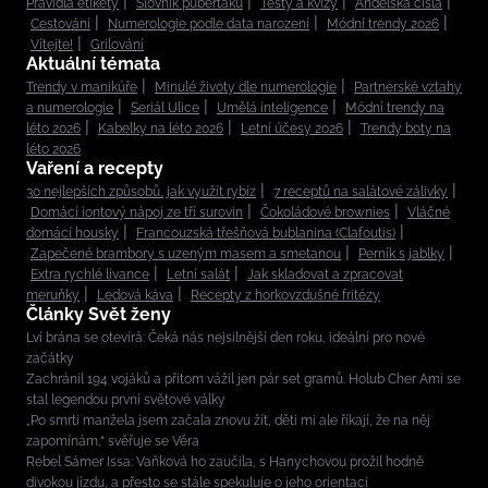
Pravidla etikety
Slovník puberťáků
Testy a kvízy
Andělská čísla
Cestování
Numerologie podle data narození
Módní trendy 2026
Vítejte!
Grilování
Aktuální témata
Trendy v manikúře
Minulé životy dle numerologie
Partnerské vztahy
a numerologie
Seriál Ulice
Umělá inteligence
Módní trendy na
léto 2026
Kabelky na léto 2026
Letní účesy 2026
Trendy boty na
léto 2026
Vaření a recepty
30 nejlepších způsobů, jak využít rybíz
7 receptů na salátové zálivky
Domácí iontový nápoj ze tří surovin
Čokoládové brownies
Vláčné
domácí housky
Francouzská třešňová bublanina (Clafoutis)
Zapečené brambory s uzeným masem a smetanou
Perník s jablky
Extra rychlé lívance
Letní salát
Jak skladovat a zpracovat
meruňky
Ledová káva
Recepty z horkovzdušné fritézy
Články Svět ženy
Lví brána se otevírá: Čeká nás nejsilnější den roku, ideální pro nové
začátky
Zachránil 194 vojáků a přitom vážil jen pár set gramů. Holub Cher Ami se
stal legendou první světové války
„Po smrti manžela jsem začala znovu žít, děti mi ale říkají, že na něj
zapomínám,“ svěřuje se Věra
Rebel Sámer Issa: Vaňková ho zaučila, s Hanychovou prožil hodně
divokou jízdu, a přesto se stále spekuluje o jeho orientaci