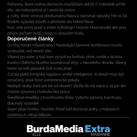
Potraviny, které mohou domácím mazlíčkům ublížit: O čokoládě určitě
víte, ale nebezpečné je i exotické ovoce
4 cviky, které srovnají předsunutou hlavu a narovnají vdovský hrb na šíji.
Budete vypadat mladší a přestane vás bolest hlava
Kvíz: Jste pravý pivař a znáte zythologii? Oslavte Mezinárodní den piva
plným počtem bodů z kvízu o zlatavém moku
Doporučené články
Co nosí módní influencerky? Následující barevné kombinace musíte
vyzkoušet, než skončí léto
Víkend pro sebe: 5 tipů kam vyrazit na festival, drink, rande a do kina
Kariéru Oldřicha Nového nasměroval strýc z Národního divadla: Slavný
herec se měl původně živit zcela jinak
Začala platit evropská regulace umělé inteligence. AI obsah musí být
označený, jinak hrozí astronomické pokuty
Nejlepší druhý život pro lák od okurek? Vložte do něj vejce a za pár dní
získáte výraznou chuťovku bez práce
Švestkové knedlíky z tvarohového těsta: Vyberte správný tvaroh pro
dokonalý výsledek
Srpen přeje hrášku i fazolím. Právě teď dozrávají jedny z nejlepších
rostlinných zdrojů bílkovin
ELLE
MARIANNE