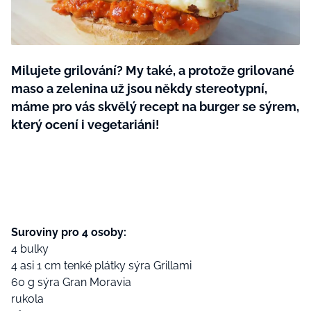
BurdaMedia
Tvoření
Extra
SVĚT ŽENY - 599 KČ
Rady a tipy
ROČNÍ PŘEDPLATNÉ SVĚT ŽENY +
Milujete grilování? My také, a protože grilované
SADA PRODUKTŮ MANA (10 ks)
maso a zelenina už jsou někdy stereotypní,
máme pro vás skvělý recept na burger se sýrem,
který ocení i vegetariáni!
Suroviny pro 4 osoby:
4 bulky
4 asi 1 cm tenké plátky sýra Grillami
60 g sýra Gran Moravia
rukola