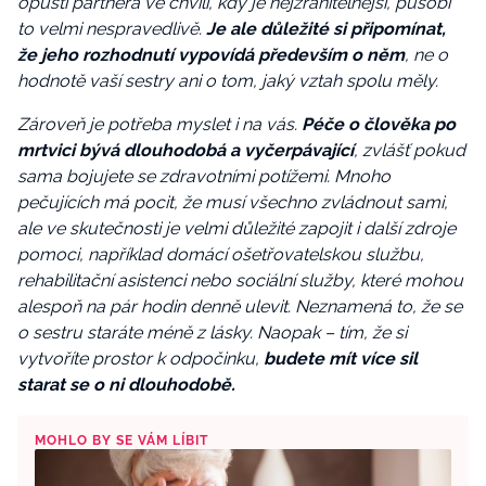
opustí partnera ve chvíli, kdy je nejzranitelnější, působí
to velmi nespravedlivě.
Je ale důležité si připomínat,
že jeho rozhodnutí vypovídá především o něm
, ne o
hodnotě vaší sestry ani o tom, jaký vztah spolu měly.
Zároveň je potřeba myslet i na vás.
Péče o člověka po
mrtvici bývá dlouhodobá a vyčerpávající
, zvlášť pokud
sama bojujete se zdravotními potížemi. Mnoho
pečujících má pocit, že musí všechno zvládnout sami,
ale ve skutečnosti je velmi důležité zapojit i další zdroje
pomoci, například domácí ošetřovatelskou službu,
rehabilitační asistenci nebo sociální služby, které mohou
alespoň na pár hodin denně ulevit. Neznamená to, že se
o sestru staráte méně z lásky. Naopak – tím, že si
vytvoříte prostor k odpočinku,
budete mít více sil
starat se o ni dlouhodobě.
MOHLO BY SE VÁM LÍBIT