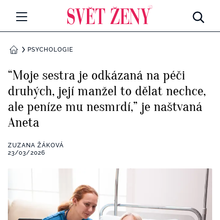
Svetzeny.cz
MÓDA A KRÁSA
PSYCHOLOGIE
DOMŮ
CELEBRITY
“Moje sestra je odkázaná na péči
Všechny kategorie
druhých, její manžel to dělat nechce,
RETROHUBKY
ale peníze mu nesmrdí,” je naštvaná
Rozhovory
PSYCHOLOGIE
Aneta
Všechny kategorie
ZDRAVÍ
ZUZANA ŽÁKOVÁ
23/03/2026
Seberozvoj
Všechny kategorie
ZÁBAVA
Životní styl
Všechny kategorie
BYDLENÍ
Testy a kvízy
Všechny kategorie