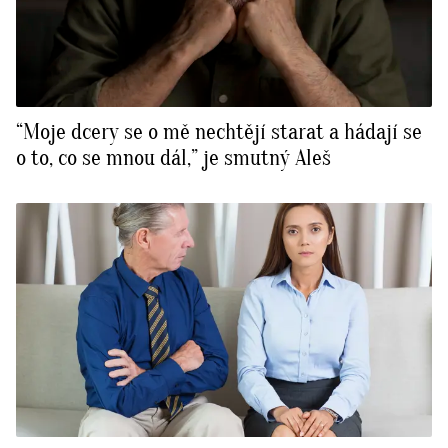
“Moje dcery se o mě nechtějí starat a hádají se
o to, co se mnou dál,” je smutný Aleš