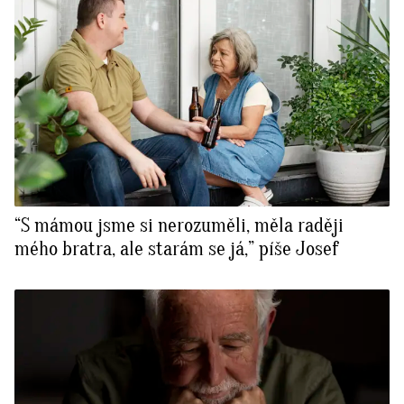
“S mámou jsme si nerozuměli, měla raději
mého bratra, ale starám se já,” píše Josef