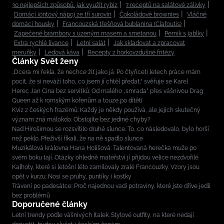
30 nejlepších způsobů, jak využít rybíz
7 receptů na salátové zálivky
Domácí iontový nápoj ze tří surovin
Čokoládové brownies
Vláčné
domácí housky
Francouzská třešňová bublanina (Clafoutis)
Zapečené brambory s uzeným masem a smetanou
Perník s jablky
Extra rychlé lívance
Letní salát
Jak skladovat a zpracovat
meruňky
Ledová káva
Recepty z horkovzdušné fritézy
Články Svět ženy
„Dcera mi řekla, že nechce žít jako já. Po čtyřiceti letech práce mám
pocit, že si neváží toho, co jsem jí chtěl předat,“ svěřuje se Karel
Herec Jan Cina bez servítků: Od malého „smrada” přes vášnivou Drag
Queen až k romským kořenům a touze po dítěti
Kvíz z českých frazémů: Každý je někdy používá, ale jejich skutečný
význam zná málokdo. Obstojíte bez jediné chyby?
Nad Hirošimou se rozsvítilo druhé slunce. To, co následovalo, bylo horší
než peklo. Přeživší říkali, že na ně spadlo slunce
Muzikálová královna Hana Holišová: Talentovaná herečka muže po
svém boku tají. Otázky ohledně mateřství jí přijdou velice nezdvořilé
Kalhoty, které si letošní léto zamilovaly zralé Francouzky. Vzory jsou
opět v kurzu: Nosí se pruhy, puntíky i kostky
Trávení po padesátce: Proč najednou vadí potraviny, které jste dříve jedli
bez problémů
Doporučené články
Letní trendy podle vášnivých Italek. Stylové outfity, na které nedají