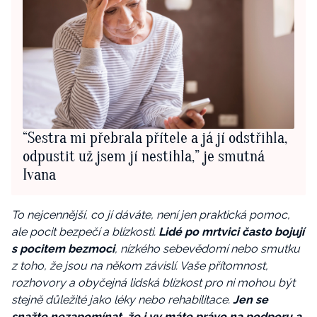
“Sestra mi přebrala přítele a já jí odstřihla,
odpustit už jsem jí nestihla,” je smutná
Ivana
To nejcennější, co jí dáváte, není jen praktická pomoc,
ale pocit bezpečí a blízkosti.
Lidé po mrtvici často bojují
s pocitem bezmoci
, nízkého sebevědomí nebo smutku
z toho, že jsou na někom závislí. Vaše přítomnost,
rozhovory a obyčejná lidská blízkost pro ni mohou být
stejně důležité jako léky nebo rehabilitace.
Jen se
snažte nezapomínat, že i vy máte právo na podporu a