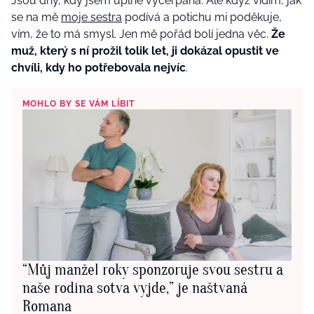
Jsou dny, kdy jsem úplně vyčerpaná. Ale když vidím, jak
se na mě
moje sestra
podívá a potichu mi poděkuje,
vím, že to má smysl. Jen mě pořád bolí jedna věc.
Že
muž, který s ní prožil tolik let, ji dokázal opustit ve
chvíli, kdy ho potřebovala nejvíc
.
MOHLO BY SE VÁM LÍBIT
“Můj manžel roky sponzoruje svou sestru a
naše rodina sotva vyjde,” je naštvaná
Romana