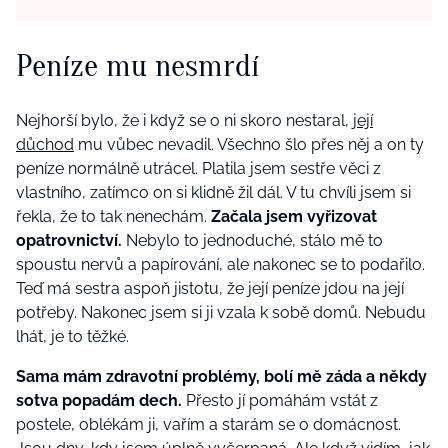
Peníze mu nesmrdí
Nejhorší bylo, že i když se o ni skoro nestaral,
její
důchod
mu vůbec nevadil. Všechno šlo přes něj a on ty
peníze normálně utrácel. Platila jsem sestře věci z
vlastního, zatímco on si klidně žil dál. V tu chvíli jsem si
řekla, že to tak nenechám.
Začala jsem vyřizovat
opatrovnictví.
Nebylo to jednoduché, stálo mě to
spoustu nervů a papírování, ale nakonec se to podařilo.
Teď má sestra aspoň jistotu, že její peníze jdou na její
potřeby. Nakonec jsem si ji vzala k sobě domů. Nebudu
lhát, je to těžké.
Sama mám zdravotní problémy, bolí mě záda a někdy
sotva popadám dech.
Přesto jí pomáhám vstát z
postele, oblékám ji, vařím a starám se o domácnost.