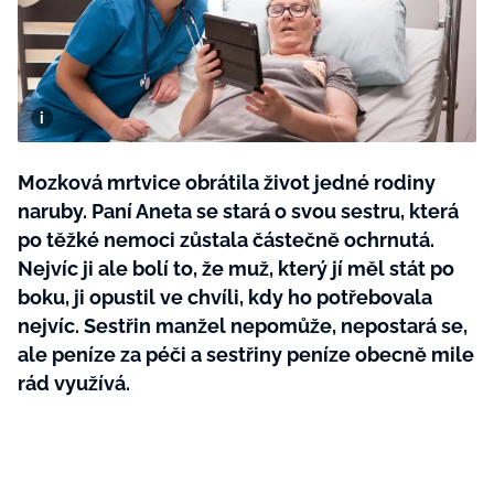
BurdaMedia
Tvoření
Extra
SVĚT ŽENY - 599 KČ
Rady a tipy
ROČNÍ PŘEDPLATNÉ SVĚT ŽENY +
SADA PRODUKTŮ MANA (10 ks)
Mozková mrtvice obrátila život jedné rodiny
naruby. Paní Aneta se stará o svou sestru, která
po těžké nemoci zůstala částečně ochrnutá.
Nejvíc ji ale bolí to, že muž, který jí měl stát po
boku, ji opustil ve chvíli, kdy ho potřebovala
nejvíc. Sestřin manžel nepomůže, nepostará se,
ale peníze za péči a sestřiny peníze obecně mile
rád využívá.