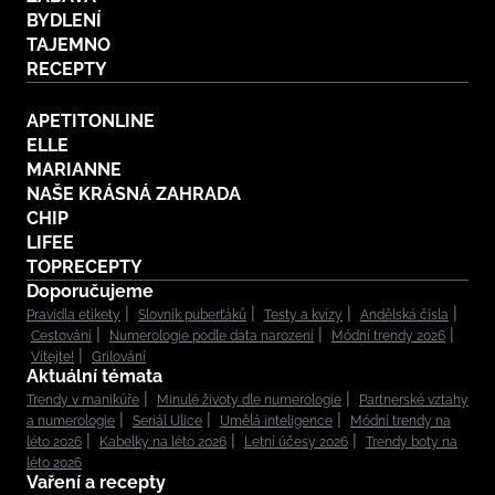
BYDLENÍ
TAJEMNO
RECEPTY
APETITONLINE
ELLE
MARIANNE
NAŠE KRÁSNÁ ZAHRADA
CHIP
LIFEE
TOPRECEPTY
Doporučujeme
Pravidla etikety
Slovník puberťáků
Testy a kvízy
Andělská čísla
Cestování
Numerologie podle data narození
Módní trendy 2026
Vítejte!
Grilování
Aktuální témata
Trendy v manikúře
Minulé životy dle numerologie
Partnerské vztahy
a numerologie
Seriál Ulice
Umělá inteligence
Módní trendy na
léto 2026
Kabelky na léto 2026
Letní účesy 2026
Trendy boty na
léto 2026
Vaření a recepty