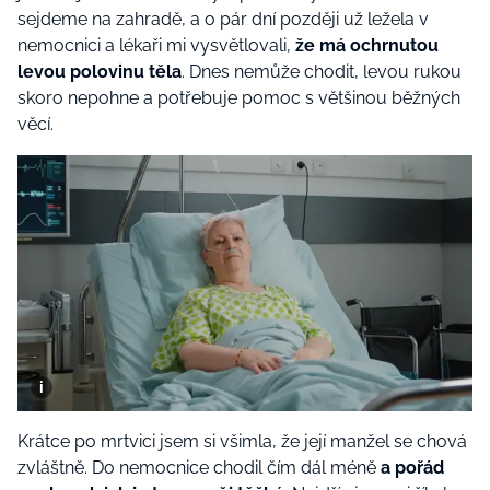
sejdeme na zahradě, a o pár dní později už ležela v
nemocnici a lékaři mi vysvětlovali,
že má ochrnutou
levou polovinu těla
. Dnes nemůže chodit, levou rukou
skoro nepohne a potřebuje pomoc s většinou běžných
věcí.
Krátce po mrtvici jsem si všimla, že její manžel se chová
zvláštně. Do nemocnice chodil čím dál méně
a pořád