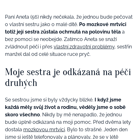
Paní Aneta (56) nikdy nečekala, že jednou bude pečovat
o vlastní sestru jako o malé dítě.
Po mozkové mrtvici
totiž její sestra zůstala ochrnutá na polovinu těla
a
bez pomoci se neobejde. Zatímco Aneta se snaží
zvládnout péči i přes
vlastní zdravotní problémy
, sestřin
manžel dal od celé situace ruce pryč.
Moje sestra je odkázaná na péči
druhých
Se sestrou jsme si byly vždycky blízké.
I když jsme
každá měly svůj život a rodinu, věděly jsme o sobě
skoro všechno
. Nikdy by mě nenapadlo, že jednou
bude úplně odkázaná na moji pomoc. Před dvěma lety
dostala
mozkovou mrtvici
. Bylo to strašné. Jeden den
jsme si ještě telefonovaly a plánovaly, že se v létě