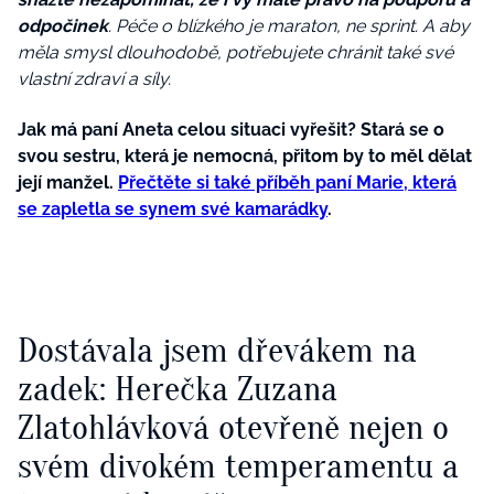
odpočinek
. Péče o blízkého je maraton, ne sprint. A aby
měla smysl dlouhodobě, potřebujete chránit také své
vlastní zdraví a síly.
Jak má paní Aneta celou situaci vyřešit? Stará se o
svou sestru, která je nemocná, přitom by to měl dělat
její manžel.
Přečtěte si také příběh paní Marie, která
se zapletla se synem své kamarádky
.
Dostávala jsem dřevákem na
zadek: Herečka Zuzana
Zlatohlávková otevřeně nejen o
svém divokém temperamentu a