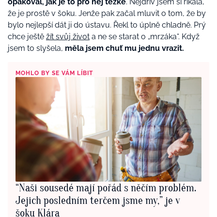
opakoval, jak je to pro něj těžké
. Nejdřív jsem si říkala,
že je prostě v šoku. Jenže pak začal mluvit o tom, že by
bylo nejlepší dát ji do ústavu. Řekl to úplně chladně. Prý
chce ještě
žít svůj život
a ne se starat o „mrzáka“. Když
jsem to slyšela,
měla jsem chuť mu jednu vrazit.
MOHLO BY SE VÁM LÍBIT
“Naši sousedé mají pořád s něčím problém.
Jejich posledním terčem jsme my,” je v
šoku Klára