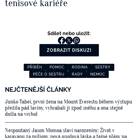
tenisové kariéře
Sdílet nebo uložit:
ZOBRAZIT DISKUZI
PŘÍBĚH
POMOC
RODINA
SESTRY
PÉČE O SESTRU
RADY
NEMOC
NEJČTENĚJŠÍ ČLÁNKY
Junko Tabei, první žena na Mount Everestu během výstupu
přežila pád laviny, vyhrabali ji zpod sněhu a ona stejně
došla na vrchol
Nespoutaný Jason Momoa slaví narozeniny: Život v
karavanu za miliony, nová osudová láska a tajné plány na