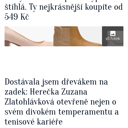
štíhlá. Ty nejkrásnější koupíte od
549 Kč
16 fotek
Dostávala jsem dřevákem na
zadek: Herečka Zuzana
Zlatohlávková otevřeně nejen o
svém divokém temperamentu a
tenisové kariéře