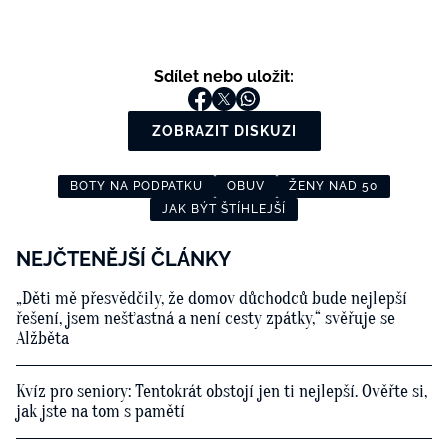
Sdílet nebo uložit:
ZOBRAZIT DISKUZI
BOTY NA PODPATKU
OBUV
ŽENY NAD 50
JAK BÝT ŠTÍHLEJŠÍ
NEJČTENĚJŠÍ ČLÁNKY
„Děti mě přesvědčily, že domov důchodců bude nejlepší
řešení, jsem nešťastná a není cesty zpátky,“ svěřuje se
Alžběta
Kvíz pro seniory: Tentokrát obstojí jen ti nejlepší. Ověřte si,
jak jste na tom s pamětí