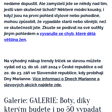
nedáme dopustit. Ale zamysleli jste se někdy nad tím,
jestli vám skutečně lichotí? Některé módní kousky, i
když jsou na první pohled stylové nebo pohodlné,
mohou způsobit, že vypadáte starší nebo silnější, než
ve skutečnosti jste. Zkuste se podívat na své outfity
jiným pohledem a
v
yvarujte se chyb, které dělá
většina žen
.
Na výhodný nákup trendy triček se slevou můžete
vydat od 13. do 16. září 2024 v České republice a od
20. do 23. září ve Slovenské republice, kdy probíhají
Dny Marianne.
Více informací o Dnech Marianne a
slevových akcích najdete zde.
Galerie: GALERIE: Boty, díky
kterým budete i po 50 vypadat