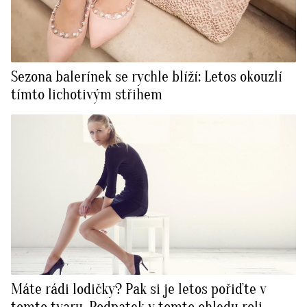
Sezona balerínek se rychle blíží: Letos okouzlí
tímto lichotivým střihem
Máte rádi lodičky? Pak si je letos pořiďte v
tomto tvaru. Podpatek v tomto ohledu roli