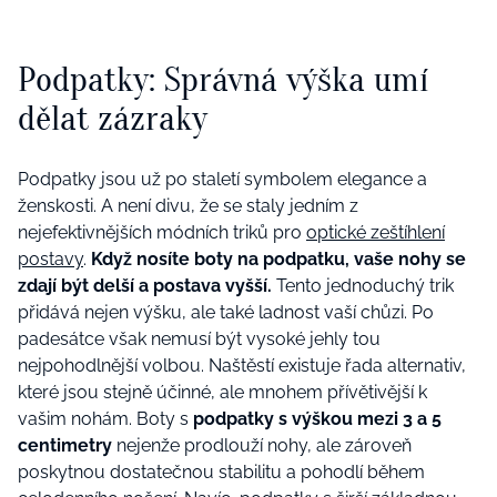
Podpatky: Správná výška umí
dělat zázraky
Podpatky jsou už po staletí symbolem elegance a
ženskosti. A není divu, že se staly jedním z
nejefektivnějších módních triků pro
optické zeštíhlení
postavy
.
Když nosíte boty na podpatku, vaše nohy se
zdají být delší a postava vyšší.
Tento jednoduchý trik
přidává nejen výšku, ale také ladnost vaší chůzi. Po
padesátce však nemusí být vysoké jehly tou
nejpohodlnější volbou. Naštěstí existuje řada alternativ,
které jsou stejně účinné, ale mnohem přívětivější k
vašim nohám. Boty s
podpatky s výškou mezi 3 a 5
centimetry
nejenže prodlouží nohy, ale zároveň
poskytnou dostatečnou stabilitu a pohodlí během