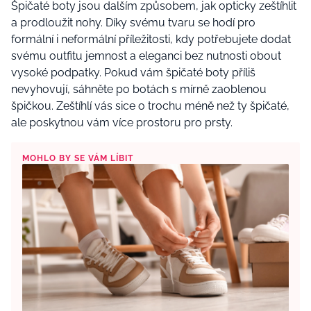
Špičaté boty jsou dalším způsobem, jak opticky zeštíhlit
a prodloužit nohy. Díky svému tvaru se hodí pro
formální i neformální příležitosti, kdy potřebujete dodat
svému outfitu jemnost a eleganci bez nutnosti obout
vysoké podpatky. Pokud vám špičaté boty příliš
nevyhovují, sáhněte po botách s mírně zaoblenou
špičkou. Zeštíhlí vás sice o trochu méně než ty špičaté,
ale poskytnou vám více prostoru pro prsty.
MOHLO BY SE VÁM LÍBIT