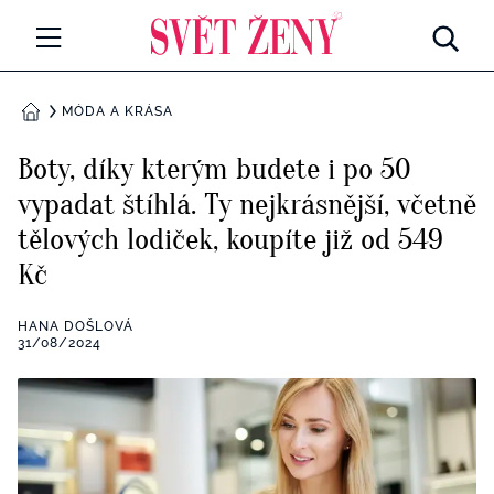
Svetzeny.cz
MÓDA A KRÁSA
MÓDA A KRÁSA
DOMŮ
CELEBRITY
Boty, díky kterým budete i po 50
Všechny kategorie
vypadat štíhlá. Ty nejkrásnější, včetně
RETROHUBKY
tělových lodiček, koupíte již od 549
Rozhovory
PSYCHOLOGIE
Kč
Všechny kategorie
ZDRAVÍ
HANA DOŠLOVÁ
31/08/2024
Seberozvoj
Všechny kategorie
ZÁBAVA
Životní styl
Všechny kategorie
BYDLENÍ
Testy a kvízy
Všechny kategorie