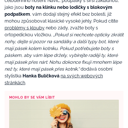
celodenního nošení. Navíc, podpatky s širší základnou,
jako jsou
boty na klínku nebo lodičky s blokovým
podpatkem
, vám dodají stejný efekt bez bolesti, již
mohou způsobovat klasické vysoké jehly. Pokud cítíte
problémy s klouby
nebo zády, zvažte boty s
ortopedickou vložkou.
„Pokud si nechcete opticky zkrátit
nohy, dejte si pozor na sandálky a další typy bot, které
mají pásek kolem kotníku. Pokud potřebujete boty s
páskem, aby vám lépe držely, vybírejte raději ty, které
mají pásek přes nárt. Nohu dokonce fixují mnohem lépe
než ty, které mají pásek přes kotník,“
dodává osobní
stylistka
Hanka Bulíčková
na svých webových
stránkách
.
MOHLO BY SE VÁM LÍBIT