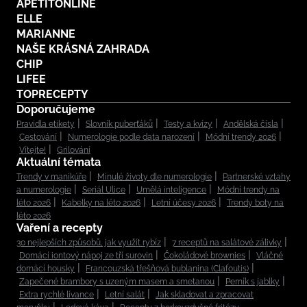
APETITONLINE
ELLE
MARIANNE
NAŠE KRÁSNÁ ZAHRADA
CHIP
LIFEE
TOPRECEPTY
Doporučujeme
Pravidla etikety
Slovník puberťáků
Testy a kvízy
Andělská čísla
Cestování
Numerologie podle data narození
Módní trendy 2026
Vítejte!
Grilování
Aktuální témata
Trendy v manikúře
Minulé životy dle numerologie
Partnerské vztahy
a numerologie
Seriál Ulice
Umělá inteligence
Módní trendy na
léto 2026
Kabelky na léto 2026
Letní účesy 2026
Trendy boty na
léto 2026
Vaření a recepty
30 nejlepších způsobů, jak využít rybíz
7 receptů na salátové zálivky
Domácí iontový nápoj ze tří surovin
Čokoládové brownies
Vláčné
domácí housky
Francouzská třešňová bublanina (Clafoutis)
Zapečené brambory s uzeným masem a smetanou
Perník s jablky
Extra rychlé lívance
Letní salát
Jak skladovat a zpracovat