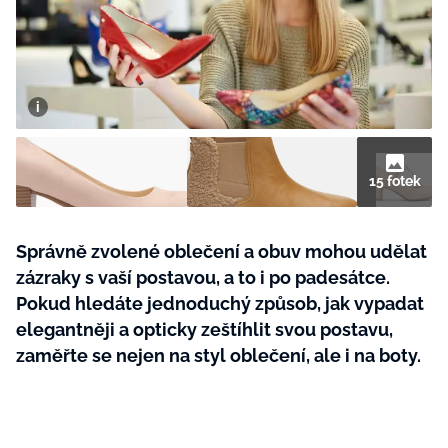
BurdaMedia
Tvoření
Extra
SVĚT ŽENY - 599 KČ
Rady a tipy
ROČNÍ PŘEDPLATNÉ SVĚT ŽENY +
SADA PRODUKTŮ MANA (10 ks)
15 fotek
Správně zvolené oblečení a obuv mohou udělat
zázraky s vaší postavou, a to i po padesátce.
Pokud hledáte jednoduchý způsob, jak vypadat
elegantněji a opticky zeštíhlit svou postavu,
zaměřte se nejen na styl oblečení, ale i na boty.