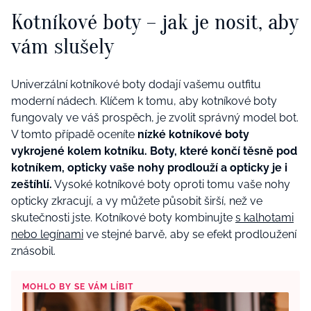
Kotníkové boty – jak je nosit, aby
vám slušely
Univerzální kotníkové boty dodají vašemu outfitu
moderní nádech. Klíčem k tomu, aby kotníkové boty
fungovaly ve váš prospěch, je zvolit správný model bot.
V tomto případě oceníte
nízké kotníkové boty
vykrojené kolem kotníku. Boty, které končí těsně pod
kotníkem, opticky vaše nohy prodlouží a opticky je i
zeštíhlí.
Vysoké kotníkové boty oproti tomu vaše nohy
opticky zkracují, a vy můžete působit širší, než ve
skutečnosti jste. Kotníkové boty kombinujte
s kalhotami
nebo legínami
ve stejné barvě, aby se efekt prodloužení
znásobil.
MOHLO BY SE VÁM LÍBIT