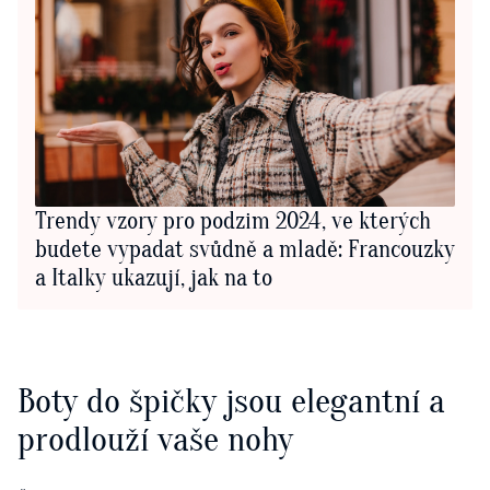
Trendy vzory pro podzim 2024, ve kterých
budete vypadat svůdně a mladě: Francouzky
a Italky ukazují, jak na to
Boty do špičky jsou elegantní a
prodlouží vaše nohy