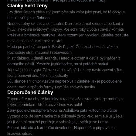
meruňky
Ledová káva
Recepty z horkovzdušné fritézy
Články Svět ženy
„Po třiceti letech přátelství jsem přestala volat jako první, od té doby je
ticho,“ svěřuje se Bohdana
Neodolatelný švihák Josef Laufer: Don José lámal srdce na potkání a
mluvil několika světovými jazyky. Poslední roky života strávil v kómatu
Pražská a brněnská hantýrka, které rozumí jen vyvolení. Zjistěte, zda jste
mezi nimi a znáte víc než ostatní
Móda po padesátce podle Beaty Rajské: Ženskost nekončí věkem.
Rozhoduje střih, materiál i sebevědomí
Mistr dabingu Zdeněk Mahdal: Herec je otcem 5 dětí a byl nařčen z
domácího násilí. Přestože je důchodce, musí pořádně makat
Jógová pozice tygra: Zázrak na bolavá záda, který navíc zpevní střed
těla a pánevní dno. Není nijak složitý
Sůl, slunce ani chlor vlasům neprospívají: Zjistěte, jak je po dovolené
dostat rychle zpět do formy. Pomůže správná maska
Doporučené články
Zapomeňte na chytré hodinky: V roce 2026 se vrací vintage modely s
úzkým řemínkem, které pozvednou váš outfit
Ženy podle Christophera Nolana: Achillova pata kultovního tvůrce
Vypadalo to, že kamarádka žije dokonalý život. Pak jsem ale uslyšela,
jak ji vlastní manžel ponižuje a vyhrožuje jí, svěřuje se Lenka
Focení dokladů a karet před dovolenou: Nepodceňte přípravu na
krizovou situaci