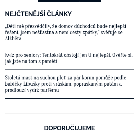
NEJČTENĚJŠÍ ČLÁNKY
„Děti mě přesvědčily, že domov důchodců bude nejlepší
řešení, jsem nešťastná a není cesty zpátky,“ svěřuje se
Alžběta
Kvíz pro seniory: Tentokrát obstojí jen ti nejlepší. Ověřte si,
jak jste na tom s pamětí
Stoletá mast na suchou pleť za pár korun pomůže podle
babičky Libušky proti vráskám, popraskaným patám a
prodlouží výdrž parfému
DOPORUČUJEME