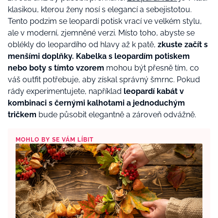
klasikou, kterou ženy nosí s elegancí a sebejistotou.
Tento podzim se leopardí potisk vrací ve velkém stylu,
ale v moderní, zjemněné verzi. Místo toho, abyste se
oblékly do leopardího od hlavy až k patě,
zkuste začít s
menšími doplňky.
Kabelka s leopardím potiskem
nebo boty s tímto vzorem
mohou být přesně tím, co
váš outfit potřebuje, aby získal správný šmrnc. Pokud
rády experimentujete, například
leopardí kabát v
kombinaci s černými kalhotami a jednoduchým
tričkem
bude působit elegantně a zároveň odvážně.
MOHLO BY SE VÁM LÍBIT