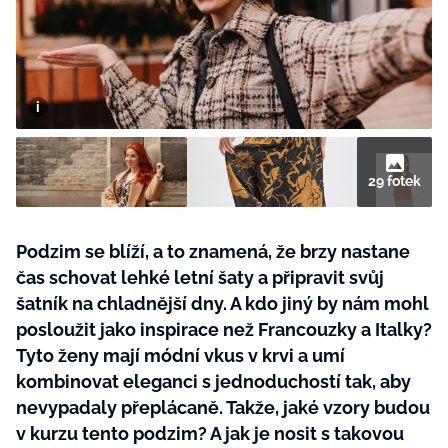
BurdaMedia
Tvoření
Extra
SVĚT ŽENY - 599 KČ
Rady a tipy
ROČNÍ PŘEDPLATNÉ SVĚT ŽENY +
SADA PRODUKTŮ MANA (10 ks)
29 fotek
Podzim se blíží, a to znamená, že brzy nastane
čas schovat lehké letní šaty a připravit svůj
šatník na chladnější dny. A kdo jiný by nám mohl
posloužit jako inspirace než Francouzky a Italky?
Tyto ženy mají módní vkus v krvi a umí
kombinovat eleganci s jednoduchostí tak, aby
nevypadaly přeplácaně. Takže, jaké vzory budou
v kurzu tento podzim? A jak je nosit s takovou