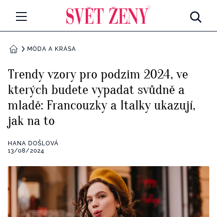
Svetzeny.cz
MÓDA A KRÁSA
MÓDA A KRÁSA
DOMŮ
CELEBRITY
Trendy vzory pro podzim 2024, ve
Všechny kategorie
kterých budete vypadat svůdně a
RETROHUBKY
mladě: Francouzky a Italky ukazují,
Rozhovory
PSYCHOLOGIE
jak na to
Všechny kategorie
ZDRAVÍ
HANA DOŠLOVÁ
13/08/2024
Seberozvoj
Všechny kategorie
ZÁBAVA
Životní styl
Všechny kategorie
BYDLENÍ
Testy a kvízy
Všechny kategorie