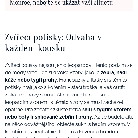
Monroe, nebojte se ukázat vaši siluetu
Zvířecí potisky: Odvaha v
každém kousku
Zvířecí potisky nejsou jen o leopardovi! Tento podzim se
do módy vrací i další divoké vzory, jako je
zebra, hadí
kůže nebo tygří pruhy.
Francouzky a Italky si s těmito
potisky hrají jako s kořením – stačí troška, a váš outfit
získá ten pravý šmrnc. Ale pozor, stejně jako s
leopardím vzorem i s těmito vzory se musí zacházet
opatrně. Pro začátek zkuste třeba
šálu s tygřím vzorem
nebo boty inspirované zebřími pruhy
. Až se budete cítit
na něco odvážnějšího, oblečte sukni s hadím vzorem. V
kombinaci s neutrálním topem a koženou bundou