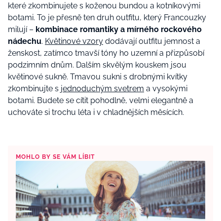
které zkombinujete s koženou bundou a kotníkovými
botami. To je přesně ten druh outfitu, který Francouzky
milují –
kombinace romantiky a mírného rockového
nádechu
.
Květinové vzory
dodávají outfitu jemnost a
ženskost, zatímco tmavší tóny ho uzemní a přizpůsobí
podzimním dnům. Dalším skvělým kouskem jsou
květinové sukně. Tmavou sukni s drobnými kvítky
zkombinujte s
jednoduchým svetrem
a vysokými
botami. Budete se cítit pohodlně, velmi elegantně a
uchováte si trochu léta i v chladnějších měsících.
MOHLO BY SE VÁM LÍBIT