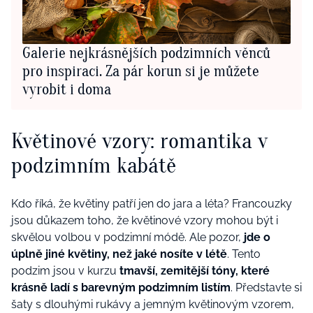
Galerie nejkrásnějších podzimních věnců
pro inspiraci. Za pár korun si je můžete
vyrobit i doma
Květinové vzory: romantika v
podzimním kabátě
Kdo říká, že květiny patří jen do jara a léta? Francouzky
jsou důkazem toho, že květinové vzory mohou být i
skvělou volbou v podzimní módě. Ale pozor,
jde o
úplně jiné květiny, než jaké nosíte v létě
. Tento
podzim jsou v kurzu
tmavší, zemitější tóny, které
krásně ladí s barevným podzimním listím
. Představte si
šaty s dlouhými rukávy a jemným květinovým vzorem,