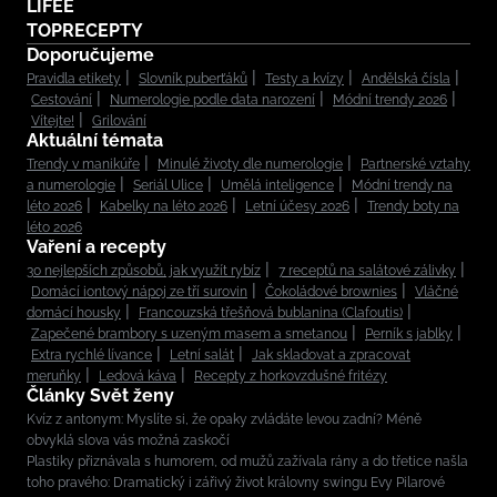
LIFEE
TOPRECEPTY
Doporučujeme
Pravidla etikety
Slovník puberťáků
Testy a kvízy
Andělská čísla
Cestování
Numerologie podle data narození
Módní trendy 2026
Vítejte!
Grilování
Aktuální témata
Trendy v manikúře
Minulé životy dle numerologie
Partnerské vztahy
a numerologie
Seriál Ulice
Umělá inteligence
Módní trendy na
léto 2026
Kabelky na léto 2026
Letní účesy 2026
Trendy boty na
léto 2026
Vaření a recepty
30 nejlepších způsobů, jak využít rybíz
7 receptů na salátové zálivky
Domácí iontový nápoj ze tří surovin
Čokoládové brownies
Vláčné
domácí housky
Francouzská třešňová bublanina (Clafoutis)
Zapečené brambory s uzeným masem a smetanou
Perník s jablky
Extra rychlé lívance
Letní salát
Jak skladovat a zpracovat
meruňky
Ledová káva
Recepty z horkovzdušné fritézy
Články Svět ženy
Kvíz z antonym: Myslíte si, že opaky zvládáte levou zadní? Méně
obvyklá slova vás možná zaskočí
Plastiky přiznávala s humorem, od mužů zažívala rány a do třetice našla
toho pravého: Dramatický i zářivý život královny swingu Evy Pilarové