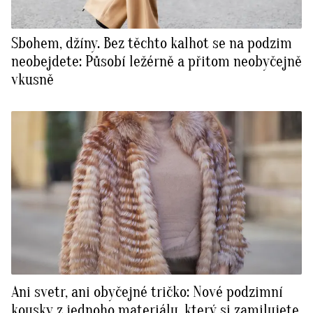
Sbohem, džíny. Bez těchto kalhot se na podzim
neobejdete: Působí ležérně a přitom neobyčejně
vkusně
Ani svetr, ani obyčejné tričko: Nové podzimní
kousky z jednoho materiálu, který si zamilujete,