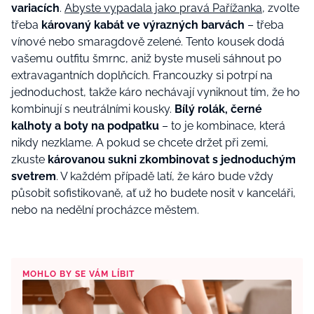
variacích
.
Abyste vypadala jako pravá Pařížanka
, zvolte
třeba
károvaný kabát ve výrazných barvách
– třeba
vínové nebo smaragdově zelené. Tento kousek dodá
vašemu outfitu šmrnc, aniž byste museli sáhnout po
extravagantních doplňcích. Francouzky si potrpí na
jednoduchost, takže káro nechávají vyniknout tím, že ho
kombinují s neutrálními kousky.
Bílý rolák, černé
kalhoty a boty na podpatku
– to je kombinace, která
nikdy nezklame. A pokud se chcete držet při zemi,
zkuste
károvanou sukni zkombinovat s jednoduchým
svetrem
. V každém případě latí, že káro bude vždy
působit sofistikovaně, ať už ho budete nosit v kanceláři,
nebo na nedělní procházce městem.
MOHLO BY SE VÁM LÍBIT