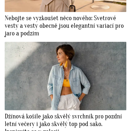
Nebojte se vyzkoušet něco nového: Svetrové
vesty a vesty obecně jsou elegantní variací pro
jaro a podzim
Džínová košile jako skvělý svrchník pro pozdní
letní večery i jako skvělý top pod sako.