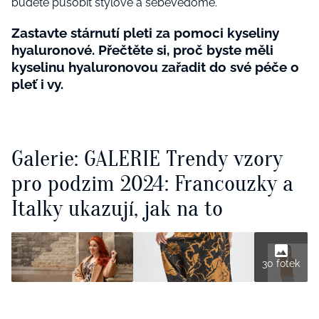
budete působit stylově a sebevědomě.
Zastavte stárnutí pleti za pomoci kyseliny
hyaluronové. Přečtěte si, proč byste měli
kyselinu hyaluronovou zařadit do své péče o
pleť i vy.
Galerie: GALERIE Trendy vzory
pro podzim 2024: Francouzky a
Italky ukazují, jak na to
30 fotek