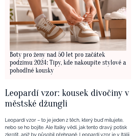
Boty pro ženy nad 50 let pro začátek
podzimu 2024: Tipy, kde nakoupíte stylové a
pohodlné kousky
Leopardí vzor: kousek divočiny v
městské džungli
Leopardí vzor – to je jeden z těch, který buď milujete,
nebo se ho bojíte. Ale Italky vědí, jak tento dravý potisk
zkrotit, aniž by působil přehnaně.
Leopardí vzor
je v Itálii