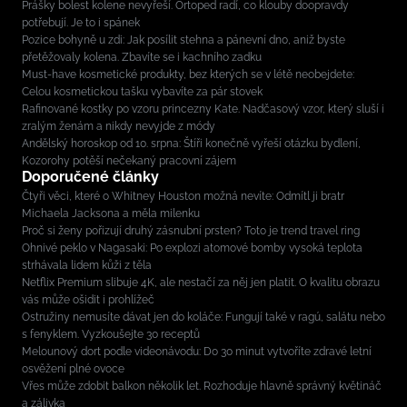
Prášky bolest kolene nevyřeší. Ortoped radí, co klouby doopravdy
potřebují. Je to i spánek
Pozice bohyně u zdi: Jak posílit stehna a pánevní dno, aniž byste
přetěžovaly kolena. Zbavíte se i kachního zadku
Must-have kosmetické produkty, bez kterých se v létě neobejdete:
Celou kosmetickou tašku vybavíte za pár stovek
Rafinované kostky po vzoru princezny Kate. Nadčasový vzor, který sluší i
zralým ženám a nikdy nevyjde z módy
Andělský horoskop od 10. srpna: Štíři konečně vyřeší otázku bydlení,
Kozorohy potěší nečekaný pracovní zájem
Doporučené články
Čtyři věci, které o Whitney Houston možná nevíte: Odmítl ji bratr
Michaela Jacksona a měla milenku
Proč si ženy pořizují druhý zásnubní prsten? Toto je trend travel ring
Ohnivé peklo v Nagasaki: Po explozi atomové bomby vysoká teplota
strhávala lidem kůži z těla
Netflix Premium slibuje 4K, ale nestačí za něj jen platit. O kvalitu obrazu
vás může ošidit i prohlížeč
Ostružiny nemusíte dávat jen do koláče: Fungují také v ragú, salátu nebo
s fenyklem. Vyzkoušejte 30 receptů
Melounový dort podle videonávodu: Do 30 minut vytvoříte zdravé letní
osvěžení plné ovoce
Vřes může zdobit balkon několik let. Rozhoduje hlavně správný květináč
a zálivka