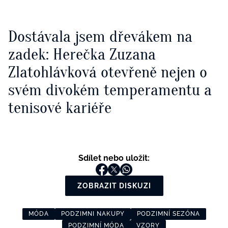
Dostávala jsem dřevákem na
zadek: Herečka Zuzana
Zlatohlávková otevřeně nejen o
svém divokém temperamentu a
tenisové kariéře
Sdílet nebo uložit:
ZOBRAZIT DISKUZI
MÓDA
PODZIMNI NAKUPY
PODZIMNÍ SEZÓNA
PODZIMNÍ MÓDA
VZORY