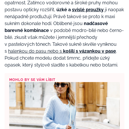
opatrnost. Zatímco vodorovné a široké pruhy mohou
postavu opticky rozšířit,
úzké a
svislé proužky
ji naopak
nenápadně prodlužují. Právě takové se proto k maxi
sukním dokonale hodí. Oblíbené jsou
nadčasové
barevné kombinace
v podobě modro-bílé nebo černo-
bílé, zkusit však můžete i jemnější přechody
v pastelových tónech. Takové sukně skvěle vyniknou
s
halenkou do pasu nebo s
košilí s vázankou v pase
.
Pokud chcete modelu dodat šmrnc, přidejte úzký
opasek, který stylově sladíte s kabelkou nebo botami.
MOHLO BY SE VÁM LÍBIT