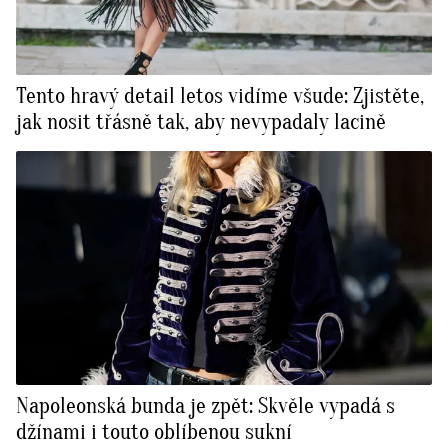
Tento hravý detail letos vidíme všude: Zjistěte,
jak nosit třásně tak, aby nevypadaly lacině
Napoleonská bunda je zpět: Skvěle vypadá s
džínami i touto oblíbenou sukní