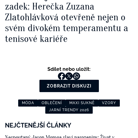
zadek: Herečka Zuzana
Zlatohlávková otevřeně nejen o
svém divokém temperamentu a
tenisové kariéře
Sdílet nebo uložit:
ZOBRAZIT DISKUZI
MÓDA
OBLEČENÍ
MAXI SUKNĚ
VZORY
JARNÍ TRENDY 2026
NEJČTENĚJŠÍ ČLÁNKY
Nespoutaný Jason Momoa slaví narozeniny: Život v