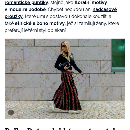
romantické puntíky
, stejně jako
florální motivy
v moderní podobě
. Chybět nebudou ani
nadčasové
proužky
, které umí s postavou dokonale kouzlit, a
také
etnické a boho motivy
, jež si zamilují ženy, které
preferují ležérní styl oblékání.