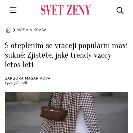
Svetzeny.cz
MÓDA A KRÁSA
MÓDA A KRÁSA
DOMŮ
CELEBRITY
S oteplením se vracejí populární maxi
Všechny kategorie
sukně: Zjistěte, jaké trendy vzory
RETROHUBKY
letos letí
Rozhovory
PSYCHOLOGIE
BARBORA MASAŘÍKOVÁ
Všechny kategorie
19/03/2026
ZDRAVÍ
Seberozvoj
Všechny kategorie
ZÁBAVA
Životní styl
Všechny kategorie
BYDLENÍ
Testy a kvízy
Všechny kategorie