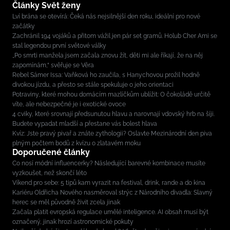
Články Svět ženy
Lví brána se otevírá: Čeká nás nejsilnější den roku, ideální pro nové
začátky
Zachránil 194 vojáků a přitom vážil jen pár set gramů. Holub Cher Ami se
stal legendou první světové války
„Po smrti manžela jsem začala znovu žít, děti mi ale říkají, že na něj
zapomínám,“ svěřuje se Věra
Rebel Sámer Issa: Vaňková ho zaučila, s Hanychovou prožil hodně
divokou jízdu, a přesto se stále spekuluje o jeho orientaci
Potraviny, které mohou domácím mazlíčkům ublížit: O čokoládě určitě
víte, ale nebezpečné je i exotické ovoce
4 cviky, které srovnají předsunutou hlavu a narovnají vdovský hrb na šíji.
Budete vypadat mladší a přestane vás bolest hlava
Kvíz: Jste pravý pivař a znáte zythologii? Oslavte Mezinárodní den piva
plným počtem bodů z kvízu o zlatavém moku
Doporučené články
Co nosí módní influencerky? Následující barevné kombinace musíte
vyzkoušet, než skončí léto
Víkend pro sebe: 5 tipů kam vyrazit na festival, drink, rande a do kina
Kariéru Oldřicha Nového nasměroval strýc z Národního divadla: Slavný
herec se měl původně živit zcela jinak
Začala platit evropská regulace umělé inteligence. AI obsah musí být
označený, jinak hrozí astronomické pokuty