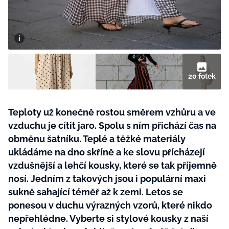
BurdaMedia
Tvoření
Extra
SVĚT ŽENY - 599 KČ
Rady a tipy
ROČNÍ PŘEDPLATNÉ SVĚT ŽENY +
SADA PRODUKTŮ MANA (10 ks)
20 fotek
Teploty už konečně rostou směrem vzhůru a ve
vzduchu je cítit jaro. Spolu s ním přichází čas na
obměnu šatníku. Teplé a těžké materiály
ukládáme na dno skříně a ke slovu přícházejí
vzdušnější a lehčí kousky, které se tak příjemně
nosí. Jedním z takových jsou i populární maxi
sukně sahající téměř až k zemi. Letos se
ponesou v duchu výrazných vzorů, které nikdo
nepřehlédne. Vyberte si stylové kousky z naší