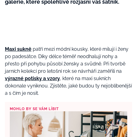
galerie, které spolehlivě rozjasní váš šatník.
Maxi sukně
patří mezi módní kousky, které milují i ženy
po padesátce. Díky délce téměř neodhalují nohy a
přesto při pohybu působí žensky a svůdně. Při tvorbě
jarních kolekcí pro letošní rok se návrháři zaměřili na
výrazné potisky a vzory
, které na maxi sukních
dokonale vyniknou. Zjistěte, jaké budou ty nejoblíbenější
a s čím je nosit.
MOHLO BY SE VÁM LÍBIT