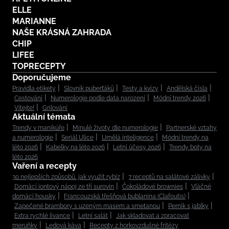
ELLE
MARIANNE
NAŠE KRÁSNÁ ZAHRADA
CHIP
LIFEE
TOPRECEPTY
Doporučujeme
Pravidla etikety
Slovník puberťáků
Testy a kvízy
Andělská čísla
Cestování
Numerologie podle data narození
Módní trendy 2026
Vítejte!
Grilování
Aktuální témata
Trendy v manikúře
Minulé životy dle numerologie
Partnerské vztahy
a numerologie
Seriál Ulice
Umělá inteligence
Módní trendy na
léto 2026
Kabelky na léto 2026
Letní účesy 2026
Trendy boty na
léto 2026
Vaření a recepty
30 nejlepších způsobů, jak využít rybíz
7 receptů na salátové zálivky
Domácí iontový nápoj ze tří surovin
Čokoládové brownies
Vláčné
domácí housky
Francouzská třešňová bublanina (Clafoutis)
Zapečené brambory s uzeným masem a smetanou
Perník s jablky
Extra rychlé lívance
Letní salát
Jak skladovat a zpracovat
meruňky
Ledová káva
Recepty z horkovzdušné fritézy