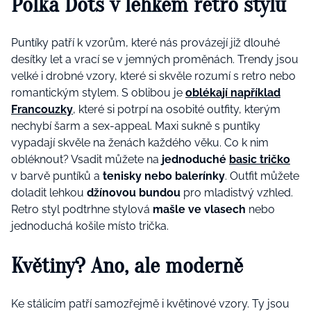
Polka Dots v lehkém retro stylu
Puntíky patří k vzorům, které nás provázejí již dlouhé
desítky let a vrací se v jemných proměnách. Trendy jsou
velké i drobné vzory, které si skvěle rozumí s retro nebo
romantickým stylem. S oblibou je
oblékají například
Francouzky
, které si potrpí na osobité outfity, kterým
nechybí šarm a sex-appeal. Maxi sukně s puntíky
vypadají skvěle na ženách každého věku. Co k nim
obléknout? Vsadit můžete na
jednoduché
basic tričko
v barvě puntíků a
tenisky nebo balerínky
. Outfit můžete
doladit lehkou
džínovou bundou
pro mladistvý vzhled.
Retro styl podtrhne stylová
mašle ve vlasech
nebo
jednoduchá košile místo trička.
Květiny? Ano, ale moderně
Ke stálicím patří samozřejmě i květinové vzory. Ty jsou