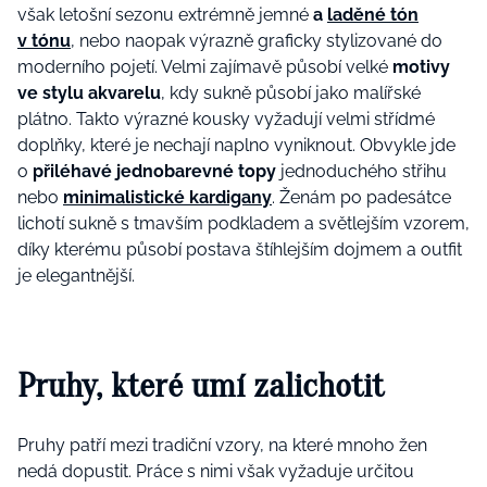
však letošní sezonu extrémně jemné
a
laděné tón
v tónu
, nebo naopak výrazně graficky stylizované do
moderního pojetí. Velmi zajímavě působí velké
motivy
ve stylu akvarelu
, kdy sukně působí jako malířské
plátno. Takto výrazné kousky vyžadují velmi střídmé
doplňky, které je nechají naplno vyniknout. Obvykle jde
o
přiléhavé jednobarevné topy
jednoduchého střihu
nebo
minimalistické kardigany
. Ženám po padesátce
lichotí sukně s tmavším podkladem a světlejším vzorem,
díky kterému působí postava štíhlejším dojmem a outfit
je elegantnější.
Pruhy, které umí zalichotit
Pruhy patří mezi tradiční vzory, na které mnoho žen
nedá dopustit. Práce s nimi však vyžaduje určitou