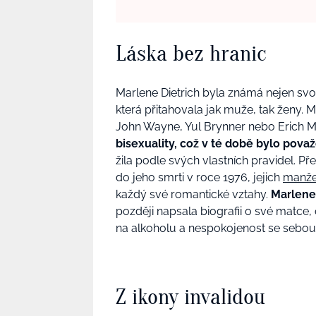
Láska bez hranic
Marlene Dietrich byla známá nejen svo
která přitahovala jak muže, tak ženy. Me
John Wayne, Yul Brynner nebo Erich 
bisexuality, což v té době bylo považ
žila podle svých vlastních pravidel. P
do jeho smrti v roce 1976, jejich
manže
každý své romantické vztahy.
Marlene 
později napsala biografii o své matce, o
na alkoholu a nespokojenost se sebo
Z ikony invalidou