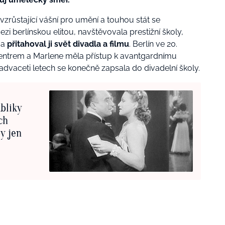
vzrůstající vášní pro umění a touhou stát se
zi berlínskou elitou, navštěvovala prestižní školy,
 a
přitahoval ji svět divadla a filmu
. Berlín ve 20.
 centrem a Marlene měla přístup k avantgardnímu
nadvaceti letech se konečně zapsala do divadelní školy.
ubliky
ch
y jen