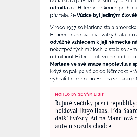
bohatství a prestiže, pokud by se stala „
odmítla
a o Hitlerovi dokonce prohlásil
přiznala, že
Vůdce byl jediným člově
V roce 1937 se Marlene stala americk
Během druhé světové války hrála pro 
odvážné vzhledem k její německé ná
nebezpečných místech, a stala se s
odmítnout Hitlera a otevřeně podporova
Marlene ve své snaze nepolevila a s
Když se pak po válce do Německa vrátil
vyhnali. Do rodného Berlína se pak už
MOHLO BY SE VÁM LÍBIT
Bujaré večírky první republiky
holdoval Hugo Haas, Lída Baar
další hvězdy. Adina Mandlová 
autem srazila chodce