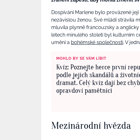
Dospívání Marlene bylo provázené její 
nezávislou ženou. Své mládí strávila me
mluvila plynně francouzsky a anglicky
letech minulého století byl kulturním
umění a
bohémské společnosti
. V jed
MOHLO BY SE VÁM LÍBIT
Kvíz: Poznejte herce první rep
podle jejich skandálů a životní
dramat. Celý kvíz dají bez chyb
opravdoví pamětníci
Mezinárodní hvězda