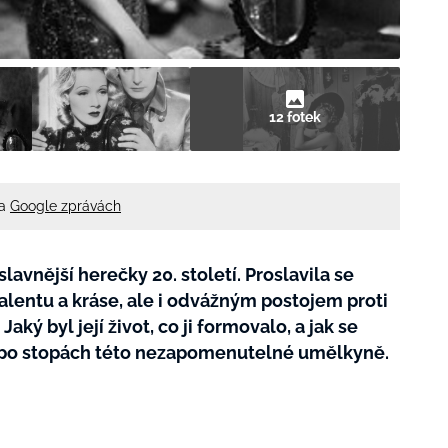
12 fotek
na
Google zprávách
lavnější herečky 20. století. Proslavila se
entu a kráse, ale i odvážným postojem proti
Jaký byl její život, co ji formovalo, a jak se
e po stopách této nezapomenutelné umělkyně.