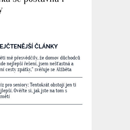
y
EJČTENĚJŠÍ ČLÁNKY
ěti mě přesvědčily, že domov důchodců
de nejlepší řešení, jsem nešťastná a
ní cesty zpátky,“ svěřuje se Alžběta
íz pro seniory: Tentokrát obstojí jen ti
jlepší. Ověřte si, jak jste na tom s
amětí