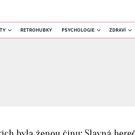
ITY
RETROHUBKY
PSYCHOLOGIE
ZDRAVÍ
ich byla ženou činu: Slavná hereč