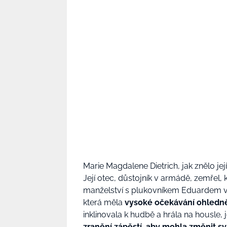
Marie Magdalene Dietrich, jak znělo jej
Její otec, důstojník v armádě, zemřel, 
manželství s plukovníkem Eduardem vo
která měla
vysoké očekávání ohledně 
inklinovala k hudbě a hrála na housle, j
zranění zápěstí, aby mohla změnit s