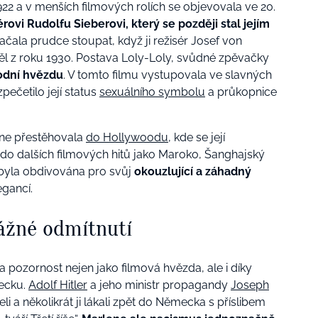
922 a v menších filmových rolích se objevovala ve 20.
vi Rudolfu Sieberovi, který se později stal jejím
 začala prudce stoupat, když ji režisér Josef von
ěl z roku 1930. Postava Loly-Loly, svůdné zpěvačky
odní hvězdu
. V tomto filmu vystupovala ve slavných
pečetilo její status
sexuálního symbolu
a průkopnice
ne přestěhovala
do Hollywoodu
, kde se její
do dalších filmových hitů jako Maroko, Šanghajský
byla obdivována pro svůj
okouzlující a záhadný
egancí.
vážné odmítnutí
la pozornost nejen jako filmová hvězda, ale i díky
ecku.
Adolf Hitler
a jeho ministr propagandy
Joseph
li a několikrát ji lákali zpět do Německa s příslibem