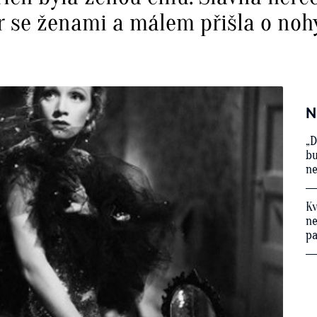
r se ženami a málem přišla o noh
N
„D
bu
ne
Kv
ne
p