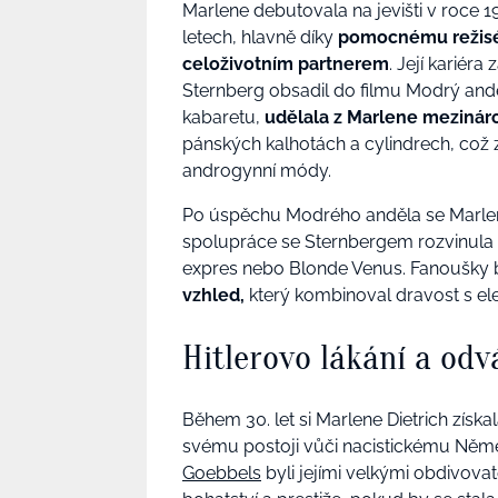
Marlene debutovala na jevišti v roce 1
letech, hlavně díky
pomocnému režiséro
celoživotním partnerem
. Její kariéra
Sternberg obsadil do filmu Modrý and
kabaretu,
udělala z Marlene mezinár
pánských kalhotách a cylindrech, což z
androgynní módy.
Po úspěchu Modrého anděla se Marle
spolupráce se Sternbergem rozvinula 
expres nebo Blonde Venus. Fanoušky 
vzhled,
který kombinoval dravost s el
Hitlerovo lákání a od
Během 30. let si Marlene Dietrich získa
svému postoji vůči nacistickému Něm
Goebbels
byli jejími velkými obdivovate