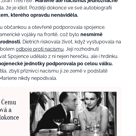
tváří Třetí říše“.
Marlene ale nacismus jednoznačně
a, že je idiot. Později dokonce ve své autobiografii
kem, kterého opravdu nenáviděla.
ou občankou a otevřeně podporovala spojence.
americké vojáky na frontě, což bylo
nesmírně
rodnosti.
Dietrich riskovala život, když vystupovala na
ymbolem
odboje proti nacismu
. Její rozhodnutí
t Spojence udělalo z ní nejen herečku, ale i hrdinku.
pojenecké jednotky podporovala po celou válku.
a, zbylí příznivci nacismu ji ze země v podstatě
 Marlene nikdy nepodívala.
: Čemu
ová a
dokonce