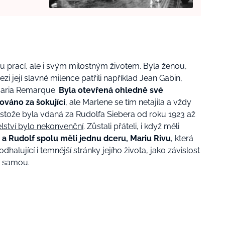
u prací, ale i svým milostným životem. Byla ženou,
zi její slavné milence patřili například Jean Gabin,
Maria Remarque.
Byla otevřená ohledně své
ováno za šokující
, ale Marlene se tím netajila a vždy
řestože byla vdaná za Rudolfa Siebera od roku 1923 až
lství bylo nekonvenční
. Zůstali přáteli, i když měli
a Rudolf spolu měli jednu dceru, Mariu Rivu
, která
dhalující i temnější stránky jejího života, jako závislost
u samou.