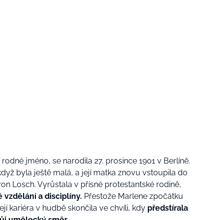
í rodné jméno, se narodila 27. prosince 1901 v Berlíně.
když byla ještě malá, a její matka znovu vstoupila do
n Losch. Vyrůstala v přísné protestantské rodině,
vzdělání a disciplíny.
Přestože Marlene zpočátku
ejí kariéra v hudbě skončila ve chvíli, kdy
předstírala
vůj umělecký směr.