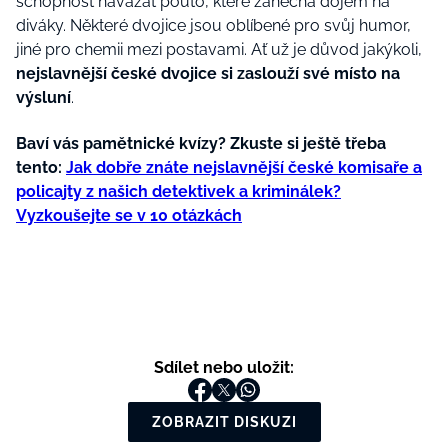
schopnost navázat pouto, které zanechá dojem na
diváky. Některé dvojice jsou oblíbené pro svůj humor,
jiné pro chemii mezi postavami. Ať už je důvod jakýkoli,
nejslavnější české dvojice si zaslouží své místo na
výsluní
.
Baví vás pamětnické kvízy? Zkuste si ještě třeba
tento:
Jak dobře znáte nejslavnější české komisaře a
policajty z našich detektivek a kriminálek?
Vyzkoušejte se v 10 otázkách
Sdílet nebo uložit:
ZOBRAZIT DISKUZI