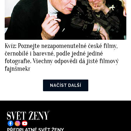
Kvíz: Poznejte nezapomenutelné české filmy,
černobílé i barevné, podle jedné jediné
fotografie. Všechny odpovědi dá jistě filmový
fajnšmekr
NAČÍST DALŠÍ
PŘEDPLATNÉ SVĚT ŽENY