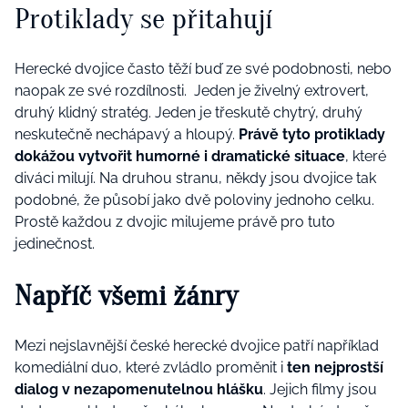
Protiklady se přitahují
Herecké dvojice často těží buď ze své podobnosti, nebo
naopak ze své rozdílnosti. Jeden je živelný extrovert,
druhý klidný stratég. Jeden je třeskutě chytrý, druhý
neskutečně nechápavý a hloupý.
Právě tyto protiklady
dokážou vytvořit humorné i dramatické situace
, které
diváci milují. Na druhou stranu, někdy jsou dvojice tak
podobné, že působí jako dvě poloviny jednoho celku.
Prostě každou z dvojic milujeme právě pro tuto
jedinečnost.
Napříč všemi žánry
Mezi nejslavnější české herecké dvojice patří například
komediální duo, které zvládlo proměnit i
ten nejprostší
dialog v nezapomenutelnou hlášku
. Jejich filmy jsou