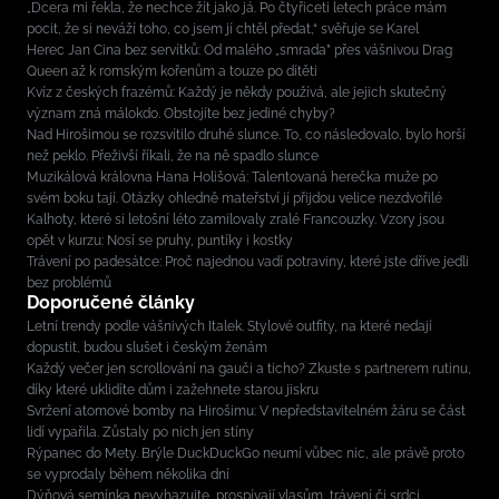
„Dcera mi řekla, že nechce žít jako já. Po čtyřiceti letech práce mám
pocit, že si neváží toho, co jsem jí chtěl předat,“ svěřuje se Karel
Herec Jan Cina bez servítků: Od malého „smrada” přes vášnivou Drag
Queen až k romským kořenům a touze po dítěti
Kvíz z českých frazémů: Každý je někdy používá, ale jejich skutečný
význam zná málokdo. Obstojíte bez jediné chyby?
Nad Hirošimou se rozsvítilo druhé slunce. To, co následovalo, bylo horší
než peklo. Přeživší říkali, že na ně spadlo slunce
Muzikálová královna Hana Holišová: Talentovaná herečka muže po
svém boku tají. Otázky ohledně mateřství jí přijdou velice nezdvořilé
Kalhoty, které si letošní léto zamilovaly zralé Francouzky. Vzory jsou
opět v kurzu: Nosí se pruhy, puntíky i kostky
Trávení po padesátce: Proč najednou vadí potraviny, které jste dříve jedli
bez problémů
Doporučené články
Letní trendy podle vášnivých Italek. Stylové outfity, na které nedají
dopustit, budou slušet i českým ženám
Každý večer jen scrollování na gauči a ticho? Zkuste s partnerem rutinu,
díky které uklidíte dům i zažehnete starou jiskru
Svržení atomové bomby na Hirošimu: V nepředstavitelném žáru se část
lidí vypařila. Zůstaly po nich jen stíny
Rýpanec do Mety. Brýle DuckDuckGo neumí vůbec nic, ale právě proto
se vyprodaly během několika dní
Dýňová semínka nevyhazujte, prospívají vlasům, trávení či srdci.