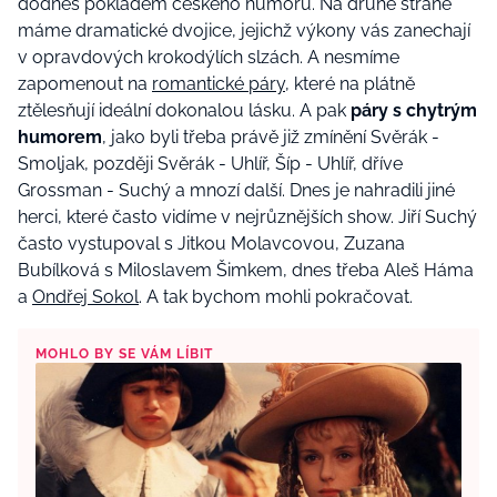
dodnes pokladem českého humoru. Na druhé straně
máme dramatické dvojice, jejichž výkony vás zanechají
v opravdových krokodýlích slzách. A nesmíme
zapomenout na
romantické páry
, které na plátně
ztělesňují ideální dokonalou lásku. A pak
páry s chytrým
humorem
, jako byli třeba právě již zmínění Svěrák -
Smoljak, později Svěrák - Uhlíř, Šíp - Uhlíř, dříve
Grossman - Suchý a mnozí další. Dnes je nahradili jiné
herci, které často vidíme v nejrůznějších show. Jiří Suchý
často vystupoval s Jitkou Molavcovou, Zuzana
Bubílková s Miloslavem Šimkem, dnes třeba Aleš Háma
a
Ondřej Sokol
. A tak bychom mohli pokračovat.
MOHLO BY SE VÁM LÍBIT