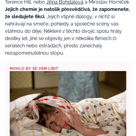
Terence Hill, nebo
Jiřina Bohdalová
a Miroslav Horníček.
Jejich chemie je natolik přesvědčivá, že zapomenete,
že sledujete fikci.
Jejich vtipné dialogy, v nichž si
nahrávají na smeče, pohledy a společné scény vás
vtáhnou do děje. Některé z těchto dvojic spolu hrály
desítky let, jiné se objevily jen v několika filmech či
seriálech nebo estrádách, přesto zanechaly
nezapomenutelnou stopu.
MOHLO BY SE VÁM LÍBIT