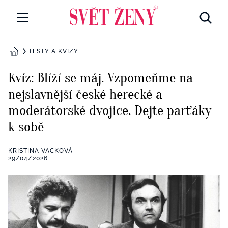
Svetzeny.cz
MÓDA A KRÁSA
TESTY A KVÍZY
DOMŮ
CELEBRITY
Kvíz: Blíží se máj. Vzpomeňme na
Všechny kategorie
nejslavnější české herecké a
RETROHUBKY
moderátorské dvojice. Dejte parťáky
Rozhovory
PSYCHOLOGIE
k sobě
Všechny kategorie
ZDRAVÍ
KRISTINA VACKOVÁ
29/04/2026
Seberozvoj
Všechny kategorie
ZÁBAVA
Životní styl
Všechny kategorie
BYDLENÍ
Testy a kvízy
Všechny kategorie