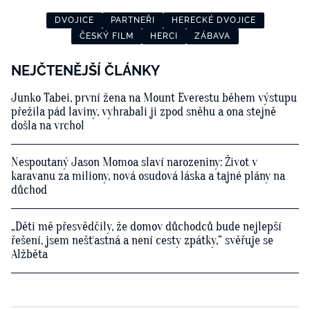
DVOJICE
PARTNEŘI
HERECKÉ DVOJICE
ČESKÝ FILM
HERCI
ZÁBAVA
NEJČTENĚJŠÍ ČLÁNKY
Junko Tabei, první žena na Mount Everestu během výstupu
přežila pád laviny, vyhrabali ji zpod sněhu a ona stejně
došla na vrchol
Nespoutaný Jason Momoa slaví narozeniny: Život v
karavanu za miliony, nová osudová láska a tajné plány na
důchod
„Děti mě přesvědčily, že domov důchodců bude nejlepší
řešení, jsem nešťastná a není cesty zpátky,“ svěřuje se
Alžběta