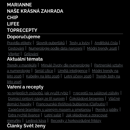
MARIANNE
NAŠE KRÁSNÁ ZAHRADA
CHIP
LIFEE
TOPRECEPTY
Doporučujeme
Pravidla etikety
Slovník puberťáků
Testy a kvízy
Andělská čísla
Cestování
Numerologie podle data narození
Módní trendy 2026
Vítejte!
Grilování
Aktuální témata
Trendy v manikúře
Minulé životy dle numerologie
Partnerské vztahy
a numerologie
Seriál Ulice
Umělá inteligence
Módní trendy na
léto 2026
Kabelky na léto 2026
Letní účesy 2026
Trendy boty na
léto 2026
Vaření a recepty
30 nejlepších způsobů, jak využít rybíz
7 receptů na salátové zálivky
Domácí iontový nápoj ze tří surovin
Čokoládové brownies
Vláčné
domácí housky
Francouzská třešňová bublanina (Clafoutis)
Zapečené brambory s uzeným masem a smetanou
Perník s jablky
Extra rychlé lívance
Letní salát
Jak skladovat a zpracovat
meruňky
Ledová káva
Recepty z horkovzdušné fritézy
Články Svět ženy