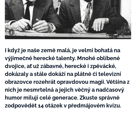
BurdaMedia
Tvoření
Extra
SVĚT ŽENY - 599 KČ
Rady a tipy
ROČNÍ PŘEDPLATNÉ SVĚT ŽENY +
SADA PRODUKTŮ MANA (10 ks)
I když je naše země malá, je velmi bohatá na
výjimečné herecké talenty. Mnohé oblíbené
dvojice, ať už zábavné, herecké i zpěvácké,
dokázaly a stále dokáží na plátně či televizní
obrazovce rozehrát opravdovou magii. Většina z
nich je nesmrtelná a jejich věčný a nadčasový
humor milují celé generace. Zkuste správně
zodpovědět 14 otázek v předmájovém kvízu.