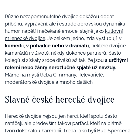
Různé nezapomenutelné dvojice dokážou dodat
příběhu, vyprávění, ale i estrádě obrovskou dynamiku,
humor, napětí i nečekané emoce, stejně jako
kultovní
milenecké dvojice
. Je celkem jedno, zda vystupují v
komedii, v pohádce nebo v dramatu
, některé dvojice
kamarádů i v životě, někdy dokonce partnerů, často
kolegů si získaly srdce diváků až tak, že jsou
s určitými
rolemi nebo žánry nerozlučně spjaté už navždy.
Máme na mysli třeba
Cimrmany
, Televarieté,
moderátorské dvojice a mnoho dalších.
Slavné české herecké dvojice
Herecké dvojice nejsou jen herci, kteří spolu často
natáčejí, ale především takoví parťáci, kteří na plátně
tvoří dokonalou harmonii. Třeba jako byli Bud Spencer a