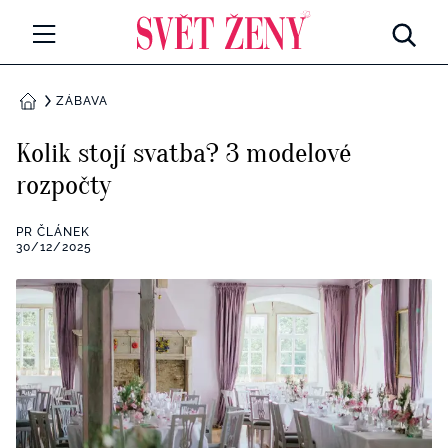
Svetzeny.cz
MÓDA A KRÁSA
ZÁBAVA
DOMŮ
CELEBRITY
Kolik stojí svatba? 3 modelové
Všechny kategorie
rozpočty
RETROHUBKY
Rozhovory
PR ČLÁNEK
PSYCHOLOGIE
30/12/2025
Všechny kategorie
ZDRAVÍ
Seberozvoj
Všechny kategorie
ZÁBAVA
Životní styl
Všechny kategorie
BYDLENÍ
Testy a kvízy
Všechny kategorie