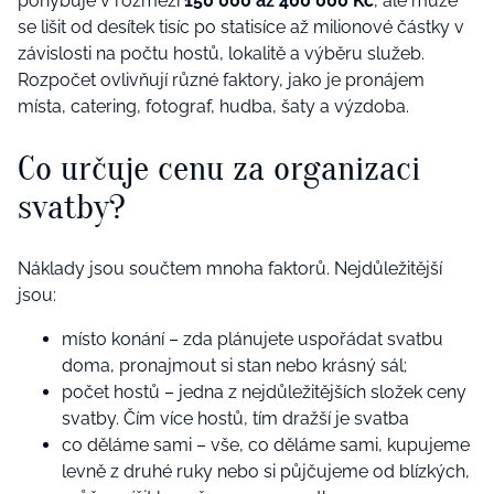
pohybuje v rozmezí
150 000 až 400 000 Kč
, ale může
se lišit od desítek tisíc po statisíce až milionové částky v
závislosti na počtu hostů, lokalitě a výběru služeb.
Rozpočet ovlivňují různé faktory, jako je pronájem
místa, catering, fotograf, hudba, šaty a výzdoba.
Co určuje cenu za organizaci
svatby?
Náklady jsou součtem mnoha faktorů. Nejdůležitější
jsou:
místo konání – zda plánujete uspořádat svatbu
doma, pronajmout si stan nebo krásný sál;
počet hostů – jedna z nejdůležitějších složek ceny
svatby. Čím více hostů, tím dražší je svatba
co děláme sami – vše, co děláme sami, kupujeme
levně z druhé ruky nebo si půjčujeme od blízkých,