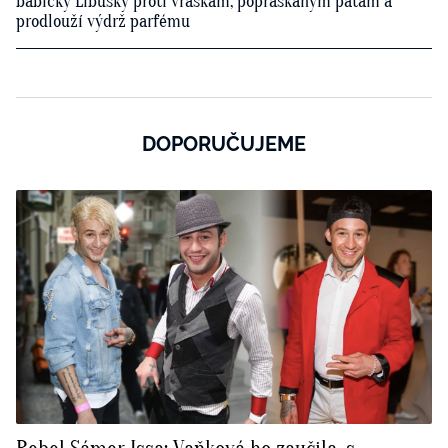
babičky Libušky proti vráskám, popraskaným patám a
prodlouží výdrž parfému
DOPORUČUJEME