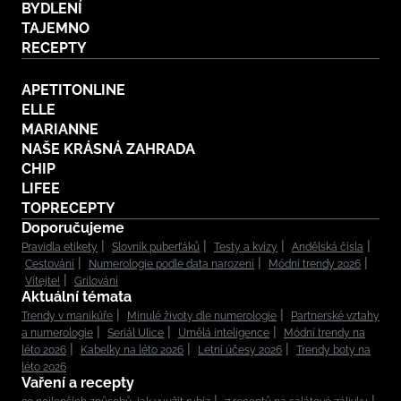
BYDLENÍ
TAJEMNO
RECEPTY
APETITONLINE
ELLE
MARIANNE
NAŠE KRÁSNÁ ZAHRADA
CHIP
LIFEE
TOPRECEPTY
Doporučujeme
Pravidla etikety
Slovník puberťáků
Testy a kvízy
Andělská čísla
Cestování
Numerologie podle data narození
Módní trendy 2026
Vítejte!
Grilování
Aktuální témata
Trendy v manikúře
Minulé životy dle numerologie
Partnerské vztahy
a numerologie
Seriál Ulice
Umělá inteligence
Módní trendy na
léto 2026
Kabelky na léto 2026
Letní účesy 2026
Trendy boty na
léto 2026
Vaření a recepty