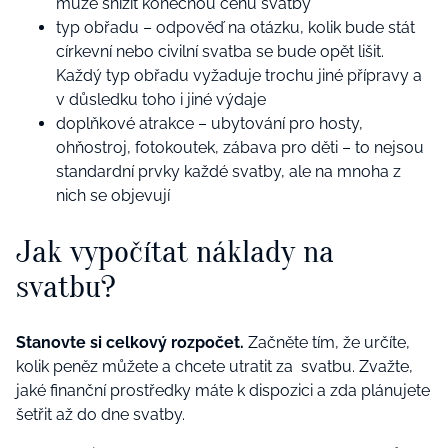
může snížit konečnou cenu svatby
typ obřadu – odpověď na otázku, kolik bude stát
církevní nebo civilní svatba se bude opět lišit.
Každý typ obřadu vyžaduje trochu jiné přípravy a
v důsledku toho i jiné výdaje
doplňkové atrakce – ubytování pro hosty,
ohňostroj, fotokoutek, zábava pro děti – to nejsou
standardní prvky každé svatby, ale na mnoha z
nich se objevují
Jak vypočítat náklady na
svatbu?
Stanovte si celkový rozpočet.
Začněte tím, že určíte,
kolik peněz můžete a chcete utratit za svatbu. Zvažte,
jaké finanční prostředky máte k dispozici a zda plánujete
šetřit až do dne svatby.