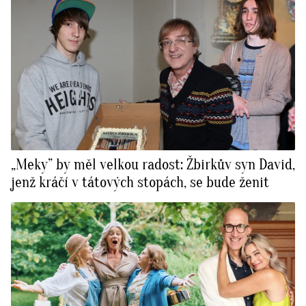
„Meky” by měl velkou radost: Žbirkův syn David,
jenž kráčí v tátových stopách, se bude ženit