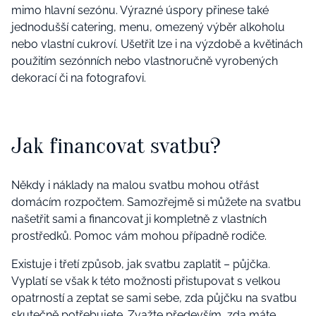
mimo hlavní sezónu. Výrazné úspory přinese také
jednodušší catering, menu, omezený výběr alkoholu
nebo vlastní cukroví. Ušetřit lze i na výzdobě a květinách
použitím sezónních nebo vlastnoručně vyrobených
dekorací či na fotografovi.
Jak financovat svatbu?
Někdy i náklady na malou svatbu mohou otřást
domácím rozpočtem. Samozřejmě si můžete na svatbu
našetřit sami a financovat ji kompletně z vlastních
prostředků. Pomoc vám mohou případně rodiče.
Existuje i třetí způsob, jak svatbu zaplatit – půjčka.
Vyplatí se však k této možnosti přistupovat s velkou
opatrností a zeptat se sami sebe, zda půjčku na svatbu
skutečně potřebujete. Zvažte především, zda máte