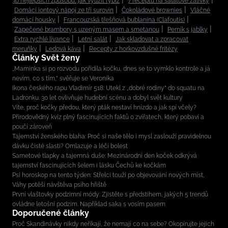
30 nejlepších způsobů, jak využít rybíz
7 receptů na salátové zálivky
Domácí iontový nápoj ze tří surovin
Čokoládové brownies
Vláčné
domácí housky
Francouzská třešňová bublanina (Clafoutis)
Zapečené brambory s uzeným masem a smetanou
Perník s jablky
Extra rychlé lívance
Letní salát
Jak skladovat a zpracovat
meruňky
Ledová káva
Recepty z horkovzdušné fritézy
Články Svět ženy
„Maminka si po rozvodu pořídila kočku, dnes se to vymklo kontrole a já
nevím, co s tím,“ svěřuje se Veronika
Ikona českého rapu Vladimír 518: Utekl z „dobré rodiny“ do squatu na
Ladronku. 30 let ovlivňuje hudební scénu a dobyl svět kultury
Víte, proč kočky předou, který pták nestaví hnízdo a jak spí včely?
Přírodovědný kvíz plný fascinujících faktů o zvířatech, který pobaví a
poučí zároveň
Tajemství ženského blaha: Proč si naše tělo i mysl zaslouží pravidelnou
dávku čisté slasti? Omlazuje a léčí bolest
Sametové tlapky a tajemná duše: Mezinárodní den koček odkrývá
tajemství fascinujících šelem i lásku Čechů ke kočkám
Psí horoskop na tento týden: Střelci touží po objevování nových míst,
Váhy potěší návštěva psího hřiště
První vlaštovky podzimní módy: Zjistěte s předstihem, jakých 5 trendů
ovládne letošní podzim. Například saka s vosím pasem
Doporučené články
Proč Skandinávky nikdy neříkají, že nemají co na sebe? Okopírujte jejich