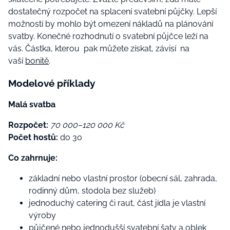
dostatečný rozpočet na splacení svatební půjčky. Lepší
možností by mohlo být omezení nákladů na plánování
svatby. Konečné rozhodnutí o svatební půjčce leží na
vás. Částka, kterou pak můžete získat, závisí na
vaší
bonitě
.
Modelové příklady
Malá svatba
Rozpočet:
70 000–120 000 Kč
Počet hostů:
do 30
Co zahrnuje:
základní nebo vlastní prostor (obecní sál, zahrada,
rodinný dům, stodola bez služeb)
jednoduchý catering či raut, část jídla je vlastní
výroby
půjčené nebo jednodušší svatební šaty a oblek