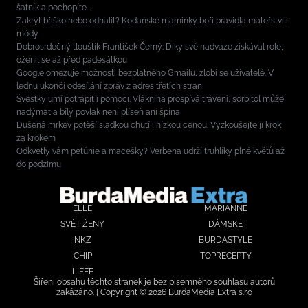
šatník a pochopíte...
Zakrýt bříško nebo odhalit? Kodaňské maminky boří pravidla mateřství i
módy
Dobrosrdečný tlouštík František Černý: Díky své nadváze získával role,
oženil se až před padesátkou
Google omezuje možnosti bezplatného Gmailu, zlobí se uživatelé. V
lednu ukončí odesílání zpráv z adres třetích stran
Švestky umí potrápit i pomoci. Vláknina prospívá trávení, sorbitol může
nadýmat a bílý povlak není plíseň ani špína
Dušená mrkev potěší sladkou chutí i nízkou cenou. Vyzkoušejte ji krok
za krokem
Odkvetly vám petúnie a macešky? Verbena udrží truhlíky plné květů až
do podzimu
ELLE
MARIANNE
SVĚT ŽENY
DÁMSKÉ
NKZ
BURDASTYLE
CHIP
TOPRECEPTY
LIFEE
Šíření obsahu těchto stránek je bez písemného souhlasu autorů
zakázáno. | Copyright © 2026 BurdaMedia Extra s.r.o