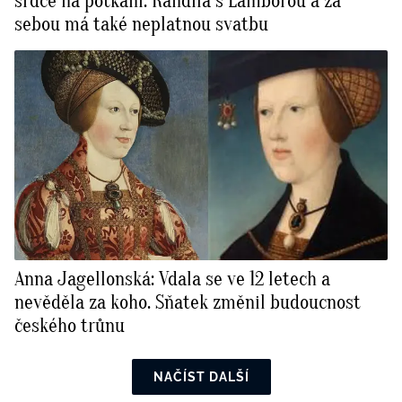
srdce na potkání. Randila s Lamborou a za
sebou má také neplatnou svatbu
Anna Jagellonská: Vdala se ve 12 letech a
nevěděla za koho. Sňatek změnil budoucnost
českého trůnu
NAČÍST DALŠÍ