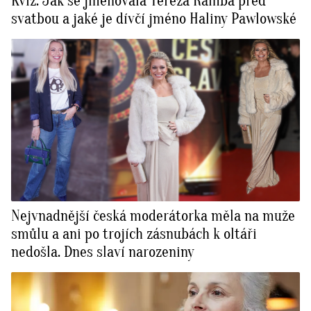
Kvíz: Jak se jmenovala Tereza Ramba před
svatbou a jaké je dívčí jméno Haliny Pawlowské
Nejvnadnější česká moderátorka měla na muže
smůlu a ani po trojích zásnubách k oltáři
nedošla. Dnes slaví narozeniny