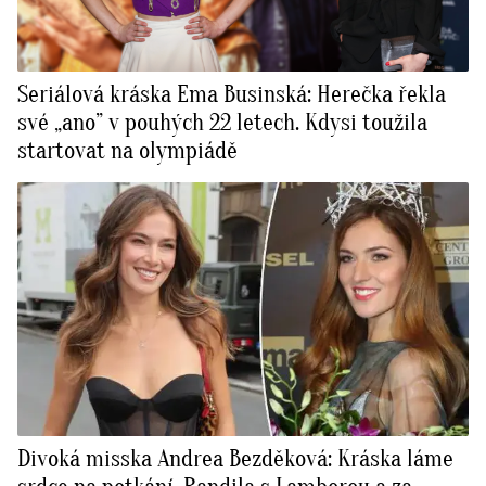
Seriálová kráska Ema Businská: Herečka řekla
své „ano” v pouhých 22 letech. Kdysi toužila
startovat na olympiádě
Divoká misska Andrea Bezděková: Kráska láme