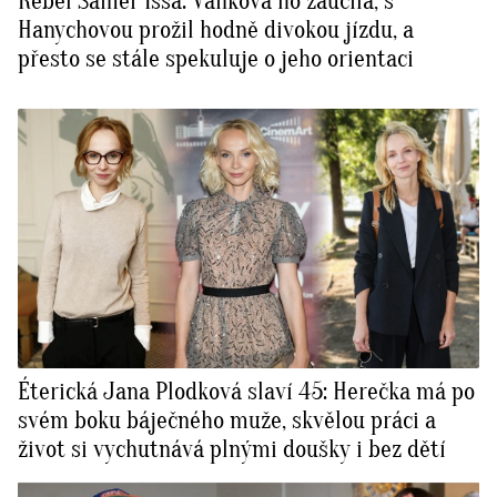
Rebel Sámer Issa: Vaňková ho zaučila, s
Hanychovou prožil hodně divokou jízdu, a
přesto se stále spekuluje o jeho orientaci
Éterická Jana Plodková slaví 45: Herečka má po
svém boku báječného muže, skvělou práci a
život si vychutnává plnými doušky i bez dětí