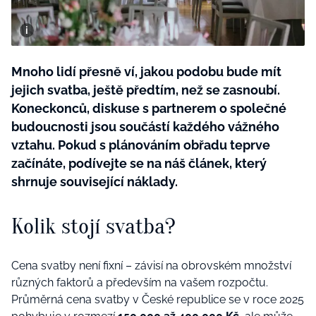
BurdaMedia
Tvoření
Extra
SVĚT ŽENY - 599 KČ
Rady a tipy
ROČNÍ PŘEDPLATNÉ SVĚT ŽENY +
Mnoho lidí přesně ví, jakou podobu bude mít
SADA PRODUKTŮ MANA (10 ks)
jejich svatba, ještě předtím, než se zasnoubí.
Koneckonců, diskuse s partnerem o společné
budoucnosti jsou součástí každého vážného
vztahu. Pokud s plánováním obřadu teprve
začínáte, podívejte se na náš článek, který
shrnuje související náklady.
Kolik stojí svatba?
Cena svatby není fixní – závisí na obrovském množství
různých faktorů a především na vašem rozpočtu.
Průměrná cena svatby v České republice se v roce 2025