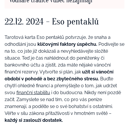
Vodnáře tradice vůbec nezajímají
22.12. 2024
- Eso pentaklů
Tarotová karta Eso pentaklů potvrzuje, že snaha a
odhodlání jsou
klíčovými faktory úspěchu.
Podívejte se
na to, co jste již dokázali a nevyhledávejte složité
situace. Teď je č
as nahl
é
dnout do peněženky či
bankovního účtu a zjistit, zda máte nějak
é
vánoční
finanční rezervy. Vytvoř
te si pl
án, jak
užít
si
vánoční
období
v
pohodě a bez zbytečn
é
ho stresu.
Buďte
chytří ohledně financí a přemýšlejte o tom, jak udržet
svou
finanční stabilitu
i do budoucna.
N
ikdy
není
pozdě
začít. Zamyslete se nad tím, co pro vá
s pen
íze
znamenají, a podělte se o sv
é
bohatství s ostatními.
Věřte v sílu zákona přitažlivosti v hmotn
é
m světě –
každý si zaslouží dostatek.