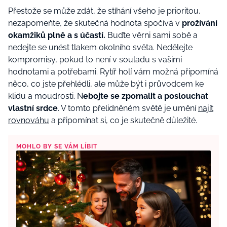
Př
esto
že se může zdát, že stíhání všeho je prioritou,
nezapomeňte, že skutečná hodnota spočívá v
prožívání
okamžiků plně a s účastí.
Buďte věrni sami sobě a
nedejte se un
é
st tlakem okolního svě
ta. Ned
ělejte
kompromisy, pokud to není v souladu s vašimi
hodnotami a potřebami. Rytíř holí vám možná připomíná
něco, co jste přehl
é
dli, ale může být i průvodcem ke
klidu a moudrosti. N
ebojte se zpomalit a poslouchat
vlastní srdce
. V tomto přelidněn
é
m světě je umění
najít
rovnováhu
a připomínat si, co je skutečně důležit
é
.
MOHLO BY SE VÁM LÍBIT