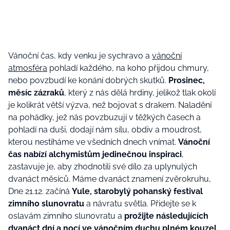
Vánoční č
as,
kdy venku je sychravo a
vánoční
atmosféra
pohladí každého, na koho přijd
o
u chmury,
nebo povzbudí ke konání dobrých skutků.
Prosinec,
měsíc zázraků
, který z ná
s d
ělá hrdiny, jelikož tlak okolí
je kolikrát větší výzva, než bojovat s drakem. Naladění
na pohádky,
jež
nás povzbuzují v těžký
ch
časech a
pohladí na duši, dodají nám sílu, obdiv a moudrost,
kterou nestíháme ve všedních dnech vnímat.
Vánoční
č
as nab
ízí alchymistům jedinečnou inspiraci
,
zastavuje je, aby zhodnotili své dílo za uplynulých
dvanáct
měsíců. Máme
dvanáct
znamení zvěrokruhu,
Dne 21.12. začíná
Yule, starobylý pohanský festival
zimního slunovratu
a návratu světla. Přidejte se k
oslavám zimního slunovratu a
prožijte následujících
dvanáct
dní
a noc
í ve vánočním duchu pln
é
m kouzel.