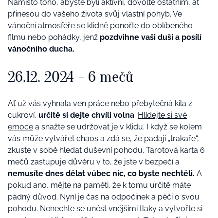
Namísto toho, abyste byli aktivní, dovolte ostatním, ať
přinesou do vašeho života svůj vlastní pohyb. Ve
vánoční atmosféře se klidně ponořte do oblí
ben
é
ho
filmu nebo pohádky, jenž
pozdvihne vaš
i du
š
i a pos
ílí
vánočního ducha.
26.12. 2024 - 6 mečů
Ať už vás vyhnala ven práce nebo přebytečná kila z
cukroví,
určitě si dejte chvíli volna
.
Hlídejte si sv
é
emoce
a snažte se udržovat je v klidu. I když se kolem
vás může vytvářet chaos a zdá se, že padají „trakaře“,
zkuste v sobě hledat duševní pohodu.
Tarotová karta 6
mečů zastupuje důvěru v to, že jste v bezpečí a
nemusíte dnes dělat vůbec nic, co byste nechtě
li.
A
pokud ano, mějte na paměti, že k tomu určitě máte
pádný důvod. Nyní je čas na odpočinek a péči o svou
pohodu. Nenechte se un
é
st vnějšími tlaky a vytvořte si