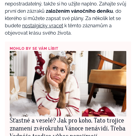
nepostradatelný, takže si ho užijte naplno. Zahajte svůj
první
den z
ázraků
za
ložení
m vánoční
ho den
íku
, do
kter
é
ho si můžete zapsat sv
é
plány. Za několik let se
budete
nostalgicky vrace
t
k těmto záznamům a
objevovat krásu sv
é
ho života.
MOHLO BY SE VÁM LÍBIT
Šťastné a veselé? Jak pro koho. Tato trojice
znamení zvěrokruhu Vánoce nenávidí. Třeba