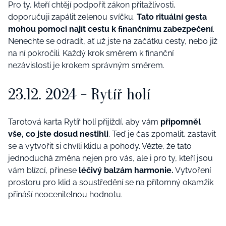
Pro ty, kteří
cht
ějí podpoř
it z
ákon přitažlivosti,
doporučuji zapálit zelenou svíč
ku.
Tato ritu
ální gesta
mohou pomoci najít cestu k finančnímu zabezpečení
.
Nenechte se odradit, a
ť už jste na začátku cesty, nebo již
na n
í pokroč
ili. Ka
ždý krok směrem k finanční
nezávislosti je krokem správným směrem.
23.12. 2024
- Rytíř holí
Tarotová karta
Rytíř holí přijíždí, aby vám
připomněl
vše, co jste dosud nestihli
. Teď je čas zpomalit, zastavit
se a vytvořit si chvíli klidu a pohody. Vězte, že tato
jednoduchá změna nejen pro vás, ale i pro ty, kteří jsou
vám blízcí, př
inese
l
éčivý
balz
ám harmonie.
Vytvoření
prostoru pro klid a soustředění se na přítomný okamžik
přináší neocenitelnou hodnotu.