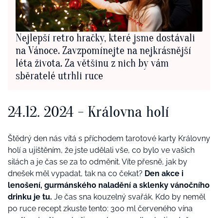
Nejlepší retro hračky, které jsme dostávali
na Vánoce. Zavzpomínejte na nejkrásnější
léta života. Za většinu z nich by vám
sběratelé utrhli ruce
24.12. 2024
-
Královna holí
Štědrý den nás vítá
s p
říchodem tarotové karty Královny
holí a ujištění
m
, že jste udělali vše, co bylo ve vašich
silách a je čas se za to odměnit. Víte přesně, jak by
dnešek měl vypadat, tak na co čekat?
Den akce i
lenošení, gurmánské
ho
naladění a sklenk
y
vánočního
drinku je tu.
Je čas sna kouzelný svařák. Kdo by neměl
po ruce recept zkuste tento: 300 ml červen
é
ho vína