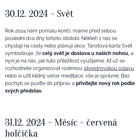
30.12. 2024
- Svět
Rok 2024 nám pomalu končí
, m
áme před sebou
poslední dva dny tohoto období. Někteří z nás se
chystají na cesty nebo plánují akce. Tarotová
karta Sv
ět
symbolizuje, ž
e
cel
ý svět je doslova u našich nohou,
a
nyní je na nás, jak tuto příležitost využijeme. Ať už se
rozhodnete organizovat rodinnou
silvestrovskou oslavu
nebo si užít klidný več
er meditace, v
še je správn
é
. Bez
pochyb se pusť
te do p
říprav a
přivítejte nový rok podle
svých představ.
31.12. 2024
- Měsíc - červená
holčička