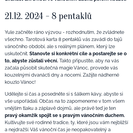
21.12. 2024 -
8 pentaklů
Yule začněte rá
no v
ýzvou - rozhodnutím, že zvládnete
všechno. Tarotová karta 8 pentaklů vás zavádí do tajů
vánočního období, ale s reálným plánem, který lze
uskutečnit.
Stanovte si konkr
é
tní cíle a postarejte se o
to, abyste zůstali vě
cn
í.
Takto připustíte, aby na vás
začala působit skutečná
magie V
ánoc, provede vás
kouzelnými
dvanácti
dny a nocemi. Zažijte ná
dhern
é
kouzlo Vá
noc!
U
d
ělejte si č
as a posedn
ěte si s šálkem kávy, abyste si
vše uspořá
dali. Ob
čas
na to
zapomeneme v tom všem
vnějším tlaku a záplavě dojmů, ale právě teď je ten
pravý okamžik spojit se s pravým vánočním duchem.
Kultivujte sv
é
rodinn
é
tradice, ty, kter
é
jsou vám nejbližší
a nejdražší. Váš vánoční čas je neopakovatelný a