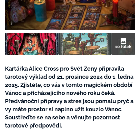
BurdaMedia
Tvoření
Extra
SVĚT ŽENY - 599 KČ
Rady a tipy
ROČNÍ PŘEDPLATNÉ SVĚT ŽENY +
SADA PRODUKTŮ MANA (10 ks)
10 fotek
Kartářka Alice Cross pro Svět Ženy připravila
tarotový výklad od 21. prosince 2024 do 1. ledna
2025. Zjistěte, co vás v tomto magickém období
Vánoc a přicházejícího nového roku čeká.
Předvánoční přípravy a stres jsou pomalu pryč a
vy máte prostor si naplno užít kouzlo Vánoc.
Soustřeďte se na sebe a věnujte pozornost
tarotové předpovědi.