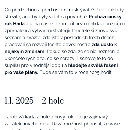
Co před sebou a před ostatními skrývá
te? Jak
é
poklady
střeží
te, ani
ž by byly vidět na povrchu?
Př
ich
ází čí
nsk
ý
rok Hada
a je na čase se zaměřit než na hlídací pozici, na
zpomalení a vytváření strategií. Přečtěte si znovu svůj
seznam a zvažte, zda jste v poslední
ch t
řech dnech
pracovali na rozvoji těchto dovedností a
zda došlo k
nějakým změnám.
Pokud se zdá, že se nic nezměnilo,
ukončete rychle to, co se nerozvíjí, schovejte to do
šuplíku pro vhodnější dobu a
hledejte skvělá řešení
pro vaše plány.
Bude se vám to v roce 2025 hodit.
1.1.
20
25
- 2 hole
Tarotová karta 2 hole
a nov
ý rok – to je zajímavý
začátek nového roku. Dává možnost připustit, že vaše