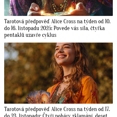
Tarotová předpověď Alice Cross na týden od 10.
do 16. listopadu 2025: Povede vás síla, čtyřka
pentaklů uzavře cyklus
Tarotová předpověď Alice Cross na týden od 17.
do 23. listopadu: Čtyři poháry zklamání, deset