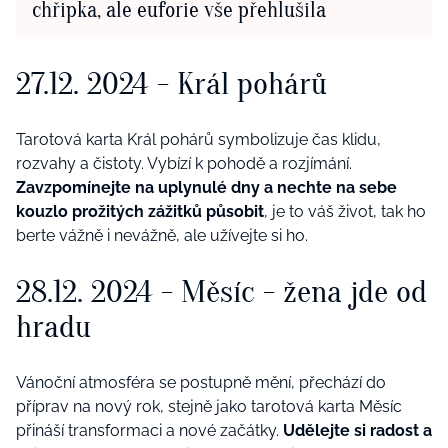
chřipka, ale euforie vše přehlušila
27.12. 2024
- Král pohárů
Tarotová karta Král p
oh
árů symbolizuje čas klidu,
rozvahy a čistoty. Vybízí k pohodě a rozjímání.
Zavzpomínejte na uplynulé dny a nechte na sebe
kouzlo prožitých zážitků působit
, je to váš život, tak ho
berte vážně i nevážně, ale užívejte si ho.
28.12. 2024
- Měsíc - žena jde od
hradu
Vánoční atmosf
é
ra se postupně mění, př
ech
ází
do
p
říprav na nový rok, stejně jako tarotová karta Měsíc
přináší transformaci a nov
é
začátky.
Udělejte si radost a