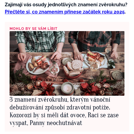
Zajímají vás osudy jednotlivých znamení zvěrokruhu?
Přečtěte si, co znamením přinese začátek roku 2025
.
MOHLO BY SE VÁM LÍBIT
3 znamení zvěrokruhu, kterým vánoční
debužírování způsobí zdravotní potíže.
Kozorozi by si měli dát ovoce, Raci se zase
vyspat, Panny neochutnávat