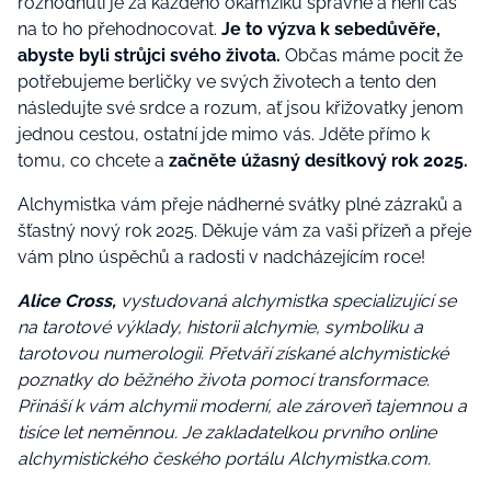
rozhodnutí je za každého okamžiku správné a není čas
na to ho přehodnocovat.
Je to výzva k sebedůvěře,
abyste byli strůjci svého života.
Občas máme pocit že
potřebujeme berličky ve svých životech a tento den
následujte své srdce a rozum, ať jsou křižovatky jenom
jednou cestou, ostatní jde mimo vás. Jděte přímo k
tomu, co chcete a
začněte úžasný desítkový rok 2025.
Alchymistka vám přeje ná
dhern
é
svátky pln
é
zázraků a
šťastný nový rok 2025. Děkuje vám za vaš
i p
řízeň a přeje
vám plno úspěchů a radosti v nadcházejícím roce!
Alice Cross
,
vystudovaná alchymistka specializující se
na tarotové výklady, historii alchymie, symboliku a
tarotovou numerologii. Přetváří získané alchymistické
poznatky do běžného života pomocí transformace.
Přináší k vám alchymii moderní, ale zároveň tajemnou a
tisíce let neměnnou. Je zakladatelkou prvního online
alchymistického českého portálu Alchymistka.com.