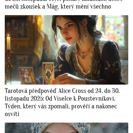
mečů zkoušek a Mág, který mění všechno
Tarotová předpověď Alice Cross od 24. do 30.
listopadu 2025: Od Viselce k Poustevníkovi.
Týden, který vás zpomalí, prověří a nakonec
osvítí