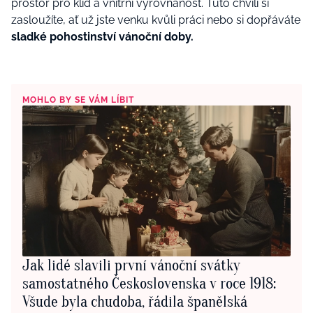
prostor pro klid a vnitřní vyrovnanost. Tuto chvíli si
zaslouží
te, a
ť už jste venku kvůli práci nebo si dopřáváte
sladk
é
pohostinství vánoční doby.
MOHLO BY SE VÁM LÍBIT
Jak lidé slavili první vánoční svátky
samostatného Československa v roce 1918:
Všude byla chudoba, řádila španělská