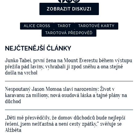
ZOBRAZIT DISKUZI
ALICE CROSS
TAROT
TAROTOVÉ KARTY
TAROTOVÁ PŘEDPOVĚĎ
NEJČTENĚJŠÍ ČLÁNKY
Junko Tabei, první žena na Mount Everestu během výstupu
přežila pád laviny, vyhrabali ji zpod sněhu a ona stejně
došla na vrchol
Nespoutaný Jason Momoa slaví narozeniny: Život v
karavanu za miliony, nová osudová láska a tajné plány na
důchod
„Děti mě přesvědčily, že domov důchodců bude nejlepší
řešení, jsem nešťastná a není cesty zpátky,“ svěřuje se
Alžběta