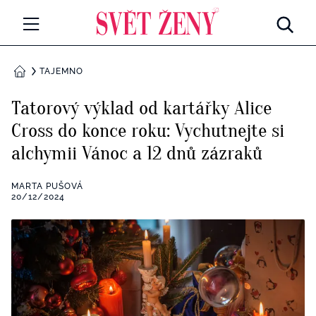
Svetzeny.cz
MÓDA A KRÁSA
TAJEMNO
DOMŮ
CELEBRITY
Tatorový výklad od kartářky Alice
Všechny kategorie
Cross do konce roku: Vychutnejte si
RETROHUBKY
alchymii Vánoc a 12 dnů zázraků
Rozhovory
PSYCHOLOGIE
MARTA PUŠOVÁ
Všechny kategorie
20/12/2024
ZDRAVÍ
Seberozvoj
Všechny kategorie
ZÁBAVA
Životní styl
Všechny kategorie
BYDLENÍ
Testy a kvízy
Všechny kategorie