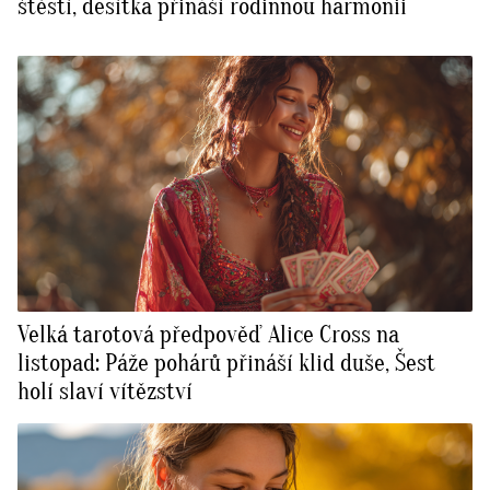
štěstí, desítka přináší rodinnou harmonii
Velká tarotová předpověď Alice Cross na
listopad: Páže pohárů přináší klid duše, Šest
holí slaví vítězství