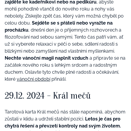
zajděte ke kadeřníkovi nebo na pedikúru
, abyste
mohli pohodlně
v
tančit do nov
é
ho roku a nohy vás
nebolely. Získejte zpět čas, který vám možná chyběl po
celou dobu.
Sejděte se s přáteli nebo vyražte na
procházku
, dnešní den je o příjemných rozhovorech a
filozofování nad sebou samými. Tento č
as pat
ří vám, ať
už si vyberete relaxaci v péči o sebe, sdílení radosti s
blízkými nebo zamyšlení nad vlastními myš
lenkami.
Nechte v
ánoční magii naplnit vzduch
a připravte se na
začátek nov
é
ho roku s lehkým srdcem a radostným
duchem. Oslavte tyto chvíle pln
é
radosti a očekávání,
kter
é
vánoční období
přináší.
29.12. 2024
- Král mečů
Tarotová karta Král mečů ná
s st
ále napomíná, abychom
zůstali v klidu a udrželi stabilní pozici.
Letos je čas pro
chytrá řešení a převzetí kontroly nad svým životem.