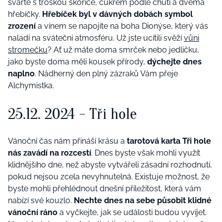
svařte s troškou skořice, cukrem podle chuti a dvě
ma
h
řebíčky.
Hřebíček byl v dávných dobách symbol
zrození
a vínem se napojíte na boha Dionýse, který vás
naladí na sváteční atmosféru. Už jste ucítili svěží
vůni
stromečku
? Ať už máte doma smrček nebo jedličku,
jako byste doma měli kousek přírody,
dýchejte dnes
naplno
. Nádherný den plný zázraků Vám přeje
Alchymistka.
25.12. 2024
-
Tři hole
Vánoční č
as n
ám přináší krásu a
tarotová karta Tř
i
hole
nás zavádí na rozcestí
. Dnes byste však mohli využít
klidnějšího dne, než abyste vytvářeli zásadní rozhodnutí,
pokud nejsou zcela nevyhnutelná. Existuje možnost, že
byste mohli přehl
é
dnout dnešní příležitost, která vám
nabízí sv
é
kouzlo.
Nechte dnes na sebe působit klidn
é
vánoční ráno
a vyčkejte, jak se události budou vyvíjet.