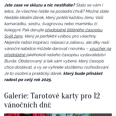
Jste zase ve skluzu a nic nestíháte?
Stalo se vám i
letos, že všechno řešíte na poslední chvíli? Možná stále
hledáte ideální dárek, který potěší každou ženu. Vaši
kamarádku, sestru, švagrovou nebo maminku či
kolegyni. Pak darujte
předplatné tištěného časopisu
Svět ženy
, který je perfektní volbou pro všechny.
Nejenže nabízí inspiraci, relaxaci a zábavu, ale díky naší
vánoční nabídce můžete darovat i novinku –
voucher na
předplatné
jakéhokoli našeho časopisu vydavatelství
Burda. Obdarovaný si tak sám vybere, který časopis
chce dostávat, a vy se vyhnete složitému rozhodování.
Je to osobní a praktický dárek,
který bude přinášet
radost po celý rok 2025.
Galerie: Tarotové karty pro 12
vánočních dní: