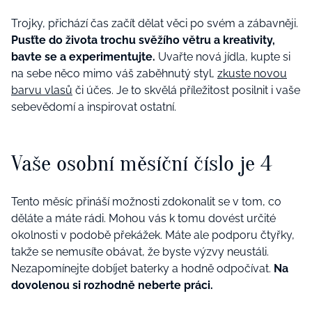
Trojky, přichází čas začít dělat věci po svém a zábavněji.
Pusťte do života trochu svěžího větru a kreativity,
bavte se a experimentujte.
Uvařte nová jídla, kupte si
na sebe něco mimo váš zaběhnutý styl,
zkuste novou
barvu vlasů
či účes. Je to skvělá příležitost posilnit i vaše
sebevědomí a inspirovat ostatní.
Vaše osobní měsíční číslo je 4
Tento měsíc přináší možnosti zdokonalit se v tom, co
děláte a máte rádi. Mohou vás k tomu dovést určité
okolnosti v podobě překážek. Máte ale podporu čtyřky,
takže se nemusíte obávat, že byste výzvy neustáli.
Nezapomínejte dobíjet baterky a hodně odpočívat.
Na
dovolenou si rozhodně neberte práci.