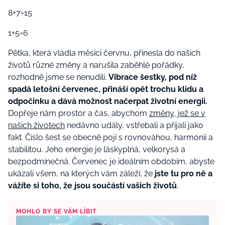
8+7=15
1+5=6
Pětka, která vládla měsíci červnu, přinesla do našich
životů různé změny a narušila zaběhlé pořádky,
rozhodně jsme se nenudili.
Vibrace šestky, pod níž
spadá letošní červenec, přináší opět trochu klidu a
odpočinku a dává možnost načerpat životní energii.
Dopřeje nám prostor a čas, abychom
změny, jež se v
našich životech
nedávno udály, vstřebali a přijali jako
fakt. Číslo šest se obecně pojí s rovnováhou, harmonií a
stabilitou. Jeho energie je láskyplná, velkorysá a
bezpodmínečná. Červenec je ideálním obdobím, abyste
ukázali všem, na kterých vám záleží, že
jste tu pro ně a
vážíte si toho, že jsou součástí vašich životů
.
MOHLO BY SE VÁM LÍBIT