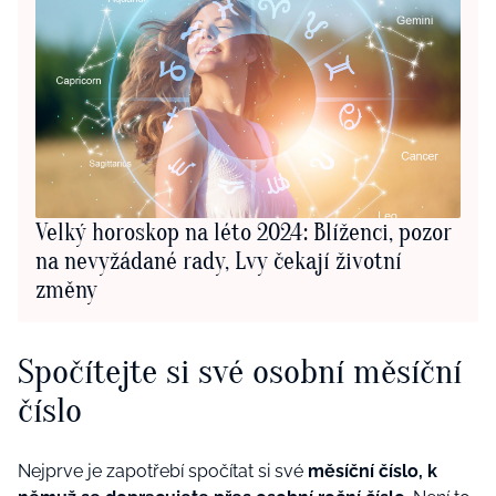
Velký horoskop na léto 2024: Blíženci, pozor
na nevyžádané rady, Lvy čekají životní
změny
Spočítejte si své osobní měsíční
číslo
Nejprve je zapotřebí spočítat si své
měsíční číslo, k