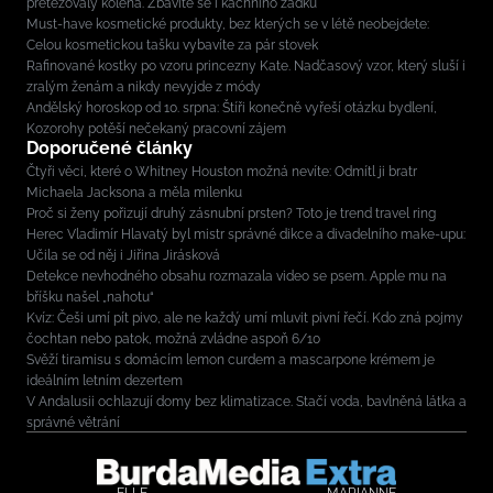
přetěžovaly kolena. Zbavíte se i kachního zadku
Must-have kosmetické produkty, bez kterých se v létě neobejdete:
Celou kosmetickou tašku vybavíte za pár stovek
Rafinované kostky po vzoru princezny Kate. Nadčasový vzor, který sluší i
zralým ženám a nikdy nevyjde z módy
Andělský horoskop od 10. srpna: Štíři konečně vyřeší otázku bydlení,
Kozorohy potěší nečekaný pracovní zájem
Doporučené články
Čtyři věci, které o Whitney Houston možná nevíte: Odmítl ji bratr
Michaela Jacksona a měla milenku
Proč si ženy pořizují druhý zásnubní prsten? Toto je trend travel ring
Herec Vladimír Hlavatý byl mistr správné dikce a divadelního make-upu:
Učila se od něj i Jiřina Jirásková
Detekce nevhodného obsahu rozmazala video se psem. Apple mu na
bříšku našel „nahotu“
Kvíz: Češi umí pít pivo, ale ne každý umí mluvit pivní řečí. Kdo zná pojmy
čochtan nebo patok, možná zvládne aspoň 6/10
Svěží tiramisu s domácím lemon curdem a mascarpone krémem je
ideálním letním dezertem
V Andalusii ochlazují domy bez klimatizace. Stačí voda, bavlněná látka a
správné větrání