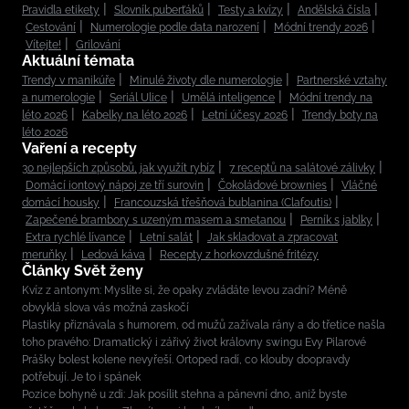
Pravidla etikety
Slovník puberťáků
Testy a kvízy
Andělská čísla
Cestování
Numerologie podle data narození
Módní trendy 2026
Vítejte!
Grilování
Aktuální témata
Trendy v manikúře
Minulé životy dle numerologie
Partnerské vztahy
a numerologie
Seriál Ulice
Umělá inteligence
Módní trendy na
léto 2026
Kabelky na léto 2026
Letní účesy 2026
Trendy boty na
léto 2026
Vaření a recepty
30 nejlepších způsobů, jak využít rybíz
7 receptů na salátové zálivky
Domácí iontový nápoj ze tří surovin
Čokoládové brownies
Vláčné
domácí housky
Francouzská třešňová bublanina (Clafoutis)
Zapečené brambory s uzeným masem a smetanou
Perník s jablky
Extra rychlé lívance
Letní salát
Jak skladovat a zpracovat
meruňky
Ledová káva
Recepty z horkovzdušné fritézy
Články Svět ženy
Kvíz z antonym: Myslíte si, že opaky zvládáte levou zadní? Méně
obvyklá slova vás možná zaskočí
Plastiky přiznávala s humorem, od mužů zažívala rány a do třetice našla
toho pravého: Dramatický i zářivý život královny swingu Evy Pilarové
Prášky bolest kolene nevyřeší. Ortoped radí, co klouby doopravdy
potřebují. Je to i spánek
Pozice bohyně u zdi: Jak posílit stehna a pánevní dno, aniž byste