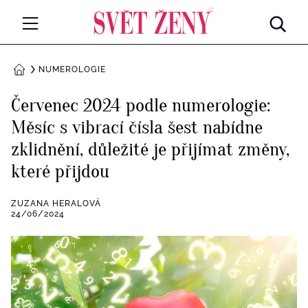
Svetzeny.cz
MÓDA A KRÁSA
NUMEROLOGIE
DOMŮ
CELEBRITY
Červenec 2024 podle numerologie:
Všechny kategorie
Měsíc s vibrací čísla šest nabídne
RETROHUBKY
zklidnění, důležité je přijímat změny,
Rozhovory
PSYCHOLOGIE
které přijdou
Všechny kategorie
ZDRAVÍ
ZUZANA HERALOVÁ
24/06/2024
Seberozvoj
Všechny kategorie
ZÁBAVA
Životní styl
Všechny kategorie
BYDLENÍ
Testy a kvízy
Všechny kategorie