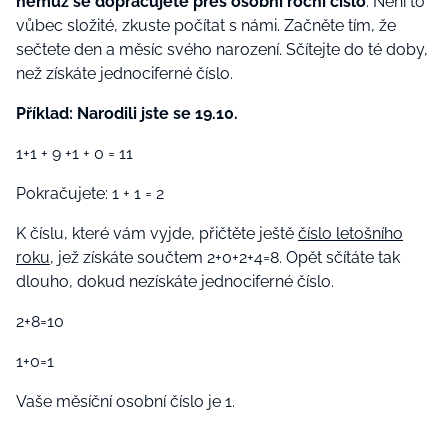
němuž se dopracujete přes osobní roční číslo
. Není to
vůbec složité, zkuste počítat s námi. Začněte tím, že
sečtete den a měsíc svého narození. Sčítejte do té doby,
než získáte jednociferné číslo.
Příklad: Narodili jste se 19.10.
1+1 + 9 +1 + 0 = 11
Pokračujete: 1 + 1 = 2
K číslu, které vám vyjde, přičtěte ještě
číslo letošního
roku
, jež získáte součtem 2+0+2+4=8. Opět sčítáte tak
dlouho, dokud nezískáte jednociferné číslo.
2+8=10
1+0=1
Vaše měsíční osobní číslo je 1.