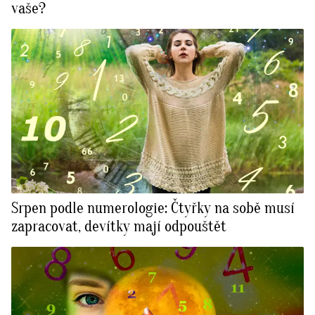
vaše?
Srpen podle numerologie: Čtyřky na sobě musí
zapracovat, devítky mají odpouštět