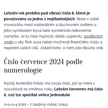
Letošní rok probíhá pod vibrací čísla 8, které je
považováno za jedno z nejšťastnějších
. Nese v sobě
rovnováhu mezi materiálním a duchovním světem a
jeho symbolem bývá také symetrická nekonečná
osmička. Je to číslo hojnosti, štěstí, úspěchu,
pozitivních
změn
a síly. Rok 2024 nabízí možnosti finančního růstu a
naplnění vašich cílů, získání toho, o čem jste dlouho snili.
Číslo července 2024 podle
numerologie
Každý konkrétní měsíc má svoje číslo, jež se mění v
souvislosti se změnou roku.
Letošní červenec má číslo
6, což lze spočítat velice jednoduše
.
2+0+2+4 (rok) + 7 (sedmý měsíc roku)