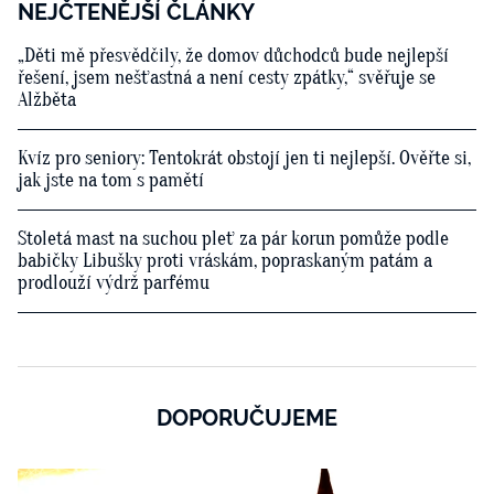
NEJČTENĚJŠÍ ČLÁNKY
„Děti mě přesvědčily, že domov důchodců bude nejlepší
řešení, jsem nešťastná a není cesty zpátky,“ svěřuje se
Alžběta
Kvíz pro seniory: Tentokrát obstojí jen ti nejlepší. Ověřte si,
jak jste na tom s pamětí
Stoletá mast na suchou pleť za pár korun pomůže podle
babičky Libušky proti vráskám, popraskaným patám a
prodlouží výdrž parfému
DOPORUČUJEME