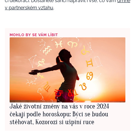
či dekorací. Dostanete šanci napravit i vše, co vám
drhne
v partnerském vztahu
.
MOHLO BY SE VÁM LÍBIT
Jaké životní změny na vás v roce 2024
čekají podle horoskopu: Býci se budou
stěhovat, Kozorozi si ušpiní ruce