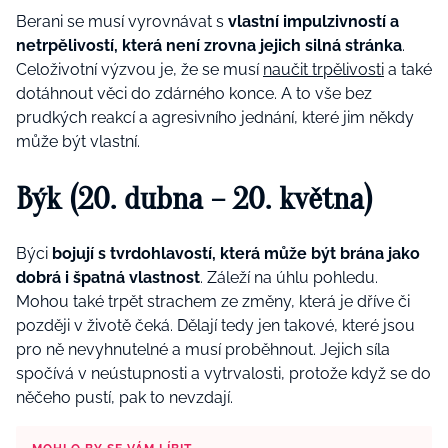
Berani se musí vyrovnávat s
vlastní impulzivností a
netrpělivostí, která není zrovna jejich silná stránka
.
Celoživotní výzvou je, že se musí
naučit trpělivosti
a také
dotáhnout věci do zdárného konce. A to vše bez
prudkých reakcí a agresivního jednání, které jim někdy
může být vlastní.
Býk (20. dubna – 20. května)
Býci
bojují s tvrdohlavostí, která může být brána jako
dobrá i špatná vlastnost
. Záleží na úhlu pohledu.
Mohou také trpět strachem ze změny, která je dříve či
později v životě čeká. Dělají tedy jen takové, které jsou
pro ně nevyhnutelné a musí proběhnout. Jejich síla
spočívá v neústupnosti a vytrvalosti, protože když se do
něčeho pustí, pak to nevzdají.