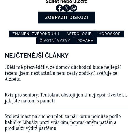
Sdílet nebo uložit:
ZOBRAZIT DISKUZI
ZNAMENÍ ZVĚROKRUHU
ASTROLOGIE
HOROSKOP
ŽIVOTNÍ VÝZVY
POVAHA
NEJČTENĚJŠÍ ČLÁNKY
„Děti mě přesvědčily, že domov důchodců bude nejlepší
řešení, jsem nešťastná a není cesty zpátky,“ svěřuje se
Alžběta
Kvíz pro seniory: Tentokrát obstojí jen ti nejlepší. Ověřte si,
jak jste na tom s pamětí
Stoletá mast na suchou pleť za pár korun pomůže podle
babičky Libušky proti vráskám, popraskaným patám a
prodlouží výdrž parfému