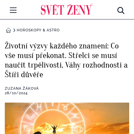
Svetzeny.cz
MÓDA A KRÁSA
HOROSKOPY & ASTRO
DOMŮ
CELEBRITY
Životní výzvy každého znamení: Co
Všechny kategorie
vše musí překonat. Střelci se musí
RETROHUBKY
naučit trpělivosti, Váhy rozhodnosti a
Rozhovory
PSYCHOLOGIE
Štíři důvěře
Všechny kategorie
ZDRAVÍ
ZUZANA ŽÁKOVÁ
28/10/2024
Seberozvoj
Všechny kategorie
ZÁBAVA
Životní styl
Všechny kategorie
BYDLENÍ
Testy a kvízy
Všechny kategorie