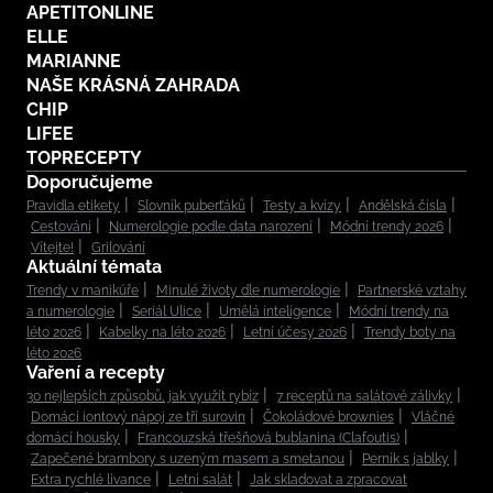
APETITONLINE
ELLE
MARIANNE
NAŠE KRÁSNÁ ZAHRADA
CHIP
LIFEE
TOPRECEPTY
Doporučujeme
Pravidla etikety
Slovník puberťáků
Testy a kvízy
Andělská čísla
Cestování
Numerologie podle data narození
Módní trendy 2026
Vítejte!
Grilování
Aktuální témata
Trendy v manikúře
Minulé životy dle numerologie
Partnerské vztahy
a numerologie
Seriál Ulice
Umělá inteligence
Módní trendy na
léto 2026
Kabelky na léto 2026
Letní účesy 2026
Trendy boty na
léto 2026
Vaření a recepty
30 nejlepších způsobů, jak využít rybíz
7 receptů na salátové zálivky
Domácí iontový nápoj ze tří surovin
Čokoládové brownies
Vláčné
domácí housky
Francouzská třešňová bublanina (Clafoutis)
Zapečené brambory s uzeným masem a smetanou
Perník s jablky
Extra rychlé lívance
Letní salát
Jak skladovat a zpracovat