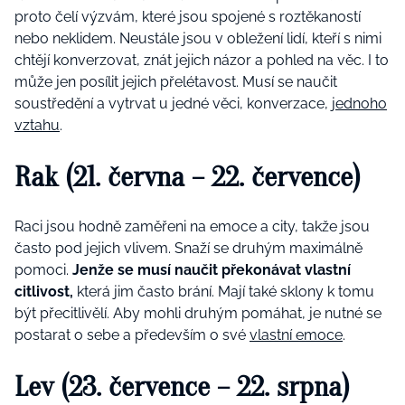
proto čelí výzvám, které jsou spojené s roztěkaností
nebo neklidem. Neustále jsou v obležení lidí, kteří s nimi
chtějí konverzovat, znát jejich názor a pohled na věc. I to
může jen posílit jejich přelétavost. Musí se naučit
soustředění a vytrvat u jedné věci, konverzace,
jednoho
vztahu
.
Rak (21. června – 22. července)
Raci jsou hodně zaměřeni na emoce a city, takže jsou
často pod jejich vlivem. Snaží se druhým maximálně
pomoci.
Jenže se musí naučit překonávat vlastní
citlivost,
která jim často brání. Mají také sklony k tomu
být přecitlivělí. Aby mohli druhým pomáhat, je nutné se
postarat o sebe a především o své
vlastní emoce
.
Lev (23. července – 22. srpna)