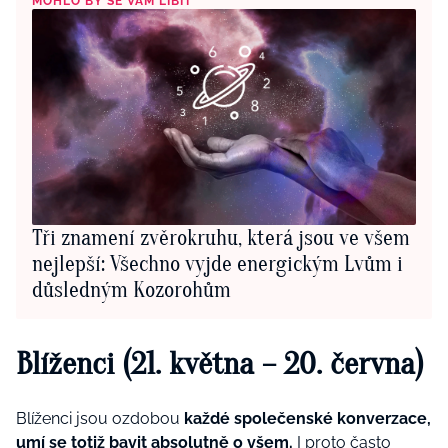
MOHLO BY SE VÁM LÍBIT
Tři znamení zvěrokruhu, která jsou ve všem
nejlepší: Všechno vyjde energickým Lvům i
důsledným Kozorohům
Blíženci (21. května – 20. června)
Blíženci jsou ozdobou
každé společenské konverzace,
umí se totiž bavit absolutně o všem.
I proto často