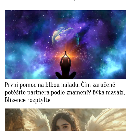
První pomoc na blbou náladu: Čím zaručeně
potěšíte partnera podle znamení? Býka masáží,
Blížence rozptylte