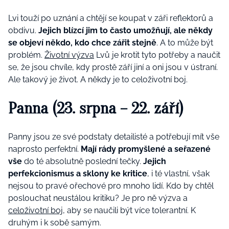
Lvi touží po uznání a chtějí se koupat v záři reflektorů a
obdivu.
Jejich blízcí jim to často umožňují, ale někdy
se objeví někdo, kdo chce zářit stejně
. A to může být
problém.
Životní výzva
Lvů je krotit tyto potřeby a naučit
se, že jsou chvíle, kdy prostě září jiní a oni jsou v ústraní.
Ale takový je život. A někdy je to celoživotní boj.
Panna (23. srpna – 22. září)
Panny jsou ze své podstaty detailisté a potřebují mít vše
naprosto perfektní.
Mají rády promyšlené a seřazené
vše
do té absolutně poslední tečky.
Jejich
perfekcionismus a sklony ke kritice
, i té vlastní, však
nejsou to pravé ořechové pro mnoho lidí. Kdo by chtěl
poslouchat neustálou kritiku? Je pro ně výzva a
celoživotní boj
, aby se naučili být více tolerantní. K
druhým i k sobě samým.