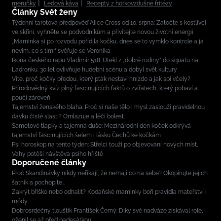
meruňky
Ledová káva
Recepty z horkovzdušné fritézy
Články Svět ženy
Týdenní tarotová předpověď Alice Cross od 10. srpna: Zatočte s kostlivci
ve skříni, vyhněte se podvodníkům a přivítejte novou životní energii
„Maminka si po rozvodu pořídila kočku, dnes se to vymklo kontrole a já
nevím, co s tím,“ svěřuje se Veronika
Ikona českého rapu Vladimír 518: Utekl z „dobré rodiny“ do squatu na
Ladronku. 30 let ovlivňuje hudební scénu a dobyl svět kultury
Víte, proč kočky předou, který pták nestaví hnízdo a jak spí včely?
Přírodovědný kvíz plný fascinujících faktů o zvířatech, který pobaví a
poučí zároveň
Tajemství ženského blaha: Proč si naše tělo i mysl zaslouží pravidelnou
dávku čisté slasti? Omlazuje a léčí bolest
Sametové tlapky a tajemná duše: Mezinárodní den koček odkrývá
tajemství fascinujících šelem i lásku Čechů ke kočkám
Psí horoskop na tento týden: Střelci touží po objevování nových míst,
Váhy potěší návštěva psího hřiště
Doporučené články
Proč Skandinávky nikdy neříkají, že nemají co na sebe? Okopírujte jejich
šatník a pochopíte...
Zakrýt bříško nebo odhalit? Kodaňské maminky boří pravidla mateřství i
módy
Dobrosrdečný tlouštík František Černý: Díky své nadváze získával role,
oženil se až před padesátkou