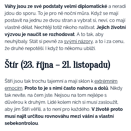
Váhy jsou ze své podstaty velmi diplomatické
a neradi
jdou do sporu. To je pro ně noční můra. Když se mají
postavit na jednu ze dvou stran a vybrat si, neví, co mají
vlastně dělat. Nechtějí totiž nikoho naštvat.
Jejich životní
výzvou je naučit se rozhodovat
. A to tak, aby
neuhýbaly. Stát si pevně za
svými názory
, a to i za cenu,
že druhé nepotěší. I když to někomu ublíží​.
Štír (23. října – 21. listopadu)
Štíři jsou tak trochu tajemní a mají sklon k
extrémním
emocím
.
Proto to je s nimi často nahoru a dolů
. Nikdy
tak nevíte, na čem jste. Nejsou na tom nejlépe s
důvěrou k druhým. Lidé kolem nich si musí zasloužit,
aby jim Štíři věřili, a to není pro každého.
V životě proto
musí najít určitou rovnováhu mezi vášní a vlastní
sebekontrolou​
.