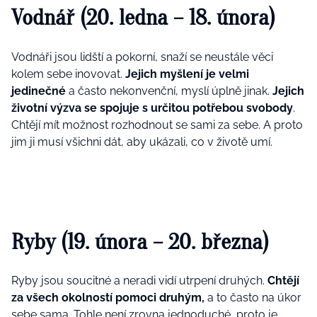
Vodnář (20. ledna – 18. února)
Vodnáři jsou lidští a pokorní, snaží se neustále věci
kolem sebe inovovat.
Jejich myšlení je velmi
jedinečné
a často nekonvenční, myslí úplně jinak.
Jejich
životní výzva se spojuje s určitou potřebou svobody
.
Chtějí mít možnost rozhodnout se sami za sebe. A proto
jim ji musí všichni dát, aby ukázali, co v životě umí.
Ryby (19. února – 20. března)
Ryby jsou soucitné a neradi vidí utrpení druhých.
Chtějí
za všech okolností pomoci druhým,
a to často na úkor
sebe sama. Tohle není zrovna jednoduché, proto je