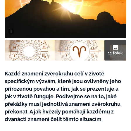
BurdaMedia
Tvoření
Extra
SVĚT ŽENY - 599 KČ
Rady a tipy
ROČNÍ PŘEDPLATNÉ SVĚT ŽENY +
SADA PRODUKTŮ MANA (10 ks)
11 fotek
Každé znamení zvěrokruhu čelí v životě
specifickým výzvám, které jsou ovlivněny jeho
přirozenou povahou a tím, jak se prezentuje a
jak v životě funguje. Podívejme se na to, jaké
překážky musí jednotlivá znamení zvěrokruhu
překonat. A jak hvězdy pomáhají každému z
dvanácti znamení čelit těmto situacím.