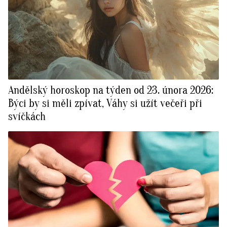
Andělský horoskop na týden od 23. února 2026:
Býci by si měli zpívat, Váhy si užít večeři při
svíčkách