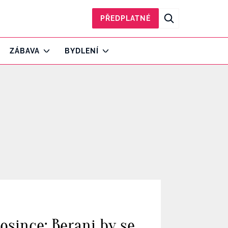
PŘEDPLATNÉ
ZÁBAVA
BYDLENÍ
osince: Berani by se