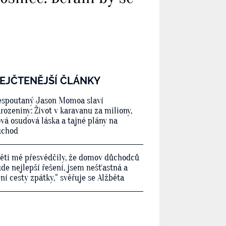
EJČTENĚJŠÍ ČLÁNKY
spoutaný Jason Momoa slaví
rozeniny: Život v karavanu za miliony,
vá osudová láska a tajné plány na
ůchod
ěti mě přesvědčily, že domov důchodců
de nejlepší řešení, jsem nešťastná a
ní cesty zpátky,“ svěřuje se Alžběta