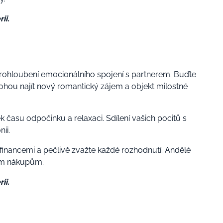
ii.
prohloubení emocionálního spojení s partnerem. Buďte
ohou najít nový romantický zájem a objekt milostné
ek času odpočinku a relaxaci. Sdílení vašich pocitů s
ii.
 financemi a pečlivě zvažte každé rozhodnutí. Andělé
ním nákupům.
ii.