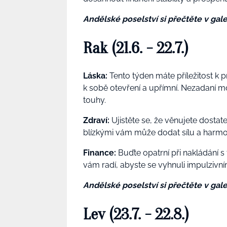
Andělské poselství si přečtěte v galer
Rak (21.6. - 22.7.)
Láska:
Tento týden máte příležitost k 
k sobě otevření a upřímní. Nezadaní m
touhy.
Zdraví:
Ujistěte se, že věnujete dostat
blízkými vám může dodat sílu a harmon
Finance:
Buďte opatrní při nakládání s
vám radí, abyste se vyhnuli impulziv
Andělské poselství si přečtěte v galer
Lev (23.7. - 22.8.)