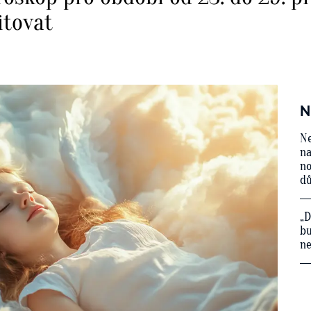
itovat
N
Ne
na
no
d
„D
bu
ne