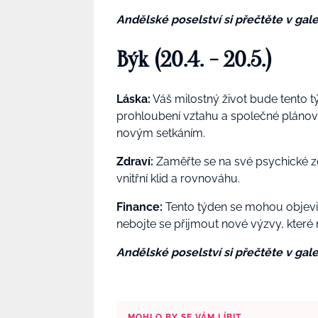
Andělské poselství si přečtěte v galer
Býk (20.4. - 20.5.)
Láska:
Váš milostný život bude tento 
prohloubení vztahu a společné plánová
novým setkáním.
Zdraví:
Zaměřte se na své psychické z
vnitřní klid a rovnováhu.
Finance:
Tento týden se mohou objevit 
nebojte se přijmout nové výzvy, které 
Andělské poselství si přečtěte v galer
MOHLO BY SE VÁM LÍBIT