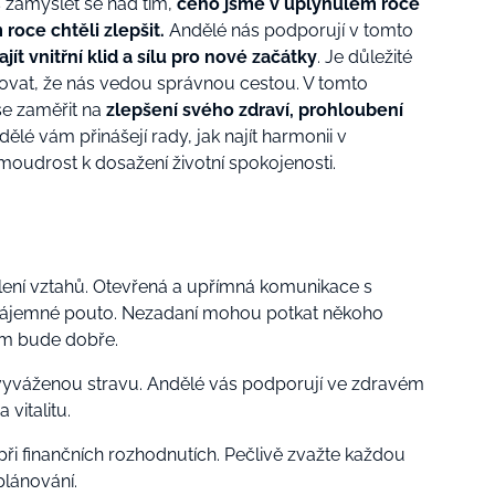
 zamyslet se nad tím,
čeho jsme v uplynulém roce
roce chtěli zlepšit.
Andělé nás podporují v tomto
ít vnitřní klid a sílu pro nové začátky
. Je důležité
řovat, že nás vedou správnou cestou. V tomto
se zaměřit na
zlepšení svého zdraví, prohloubení
dělé vám přinášejí rady, jak najít harmonii v
 moudrost k dosažení životní spokojenosti.
lení vztahů. Otevřená a upřímná komunikace s
ájemné pouto. Nezadaní mohou potkat někoho
im bude dobře.
vyváženou stravu. Andělé vás podporují ve zdravém
 vitalitu.
ři finančních rozhodnutích. Pečlivě zvažte každou
plánování.