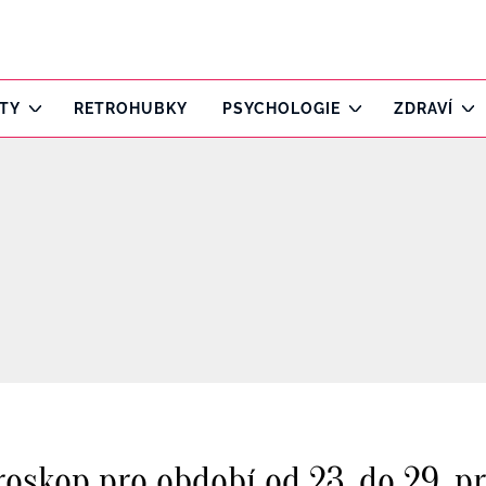
ITY
RETROHUBKY
PSYCHOLOGIE
ZDRAVÍ
oskop pro období od 23. do 29. pr