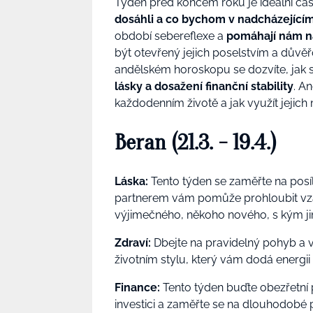
Týden před koncem roku je ideální čas
dosáhli a co bychom v nadcházejícím 
období sebereflexe a
pomáhají nám naj
být otevřený jejich poselstvím a důvě
andělském horoskopu se dozvíte, jak 
lásky a dosažení finanční stability
. An
každodenním životě a jak využít jejich
Beran (21.3. - 19.4.)
Láska:
Tento týden se zaměřte na posí
partnerem vám pomůže prohloubit vz
výjimečného, někoho nového, s kým j
Zdraví:
Dbejte na pravidelný pohyb a 
životním stylu, který vám dodá energii a
Finance:
Tento týden buďte obezřetní p
investici a zaměřte se na dlouhodobé 