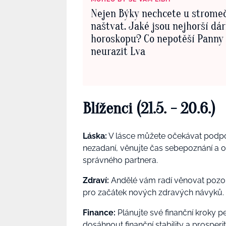
Nejen Býky nechcete u strome
naštvat. Jaké jsou nejhorší dá
horoskopu? Co nepotěší Panny 
neurazit Lva
Blíženci (21.5. - 20.6.)
Láska:
V lásce můžete očekávat podpo
nezadaní, věnujte čas sebepoznání a
správného partnera.
Zdraví:
Andělé vám radí věnovat pozo
pro začátek nových zdravých návyků.
Finance:
Plánujte své finanční kroky p
dosáhnout finanční stability a prosperit