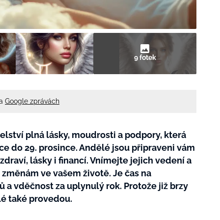
9 fotek
na
Google zprávách
elství plná lásky, moudrosti a podpory, která
ce do 29. prosince. Andělé jsou připraveni vám
draví, lásky i financí. Vnímejte jejich vedení a
m změnám ve vašem životě. Je čas na
ů a vděčnost za uplynulý rok. Protože již brzy
lé také provedou.