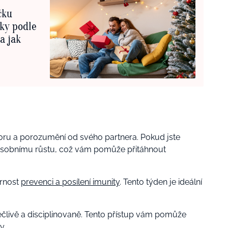
čku
rky podle
a jak
ru a porozumění od svého partnera. Pokud jste
 osobnímu růstu, což vám pomůže přitáhnout
rnost
prevenci a posílení imunity
. Tento týden je ideální
ečlivě a disciplinovaně. Tento přístup vám pomůže
y.