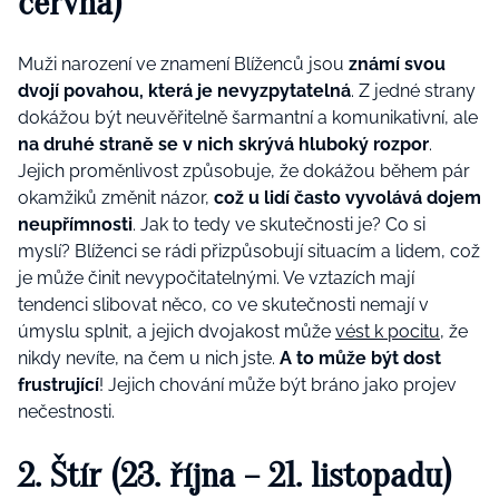
června)
Muži narození ve znamení Blíženců jsou
známí svou
dvojí povahou, která je nevyzpytatelná
. Z jedné strany
dokážou být neuvěřitelně šarmantní a komunikativní, ale
na druhé straně se v nich skrývá hluboký rozpor
.
Jejich proměnlivost způsobuje, že dokážou během pár
okamžiků změnit názor,
což u lidí často vyvolává dojem
neupřímnosti
. Jak to tedy ve skutečnosti je? Co si
myslí? Blíženci se rádi přizpůsobují situacím a lidem, což
je může činit nevypočitatelnými. Ve vztazích mají
tendenci slibovat něco, co ve skutečnosti nemají v
úmyslu splnit, a jejich dvojakost může
vést k pocitu
, že
nikdy nevíte, na čem u nich jste.
A to může být dost
frustrující
! Jejich chování může být bráno jako projev
nečestnosti.
2. Štír (23. října – 21. listopadu)