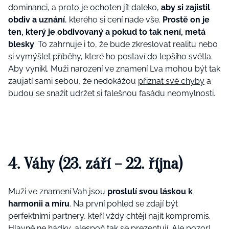
dominanci, a proto je ochoten jít daleko,
aby si zajistil
obdiv a uznání
, kterého si cení nade vše.
Prostě on je
ten, který je obdivovaný a pokud to tak není, metá
blesky
. To zahrnuje i to, že bude zkreslovat realitu nebo
si vymýšlet příběhy, které ho postaví do lepšího světla.
Aby vynikl. Muži narození ve znamení Lva mohou být tak
zaujatí sami sebou, že nedokážou
přiznat své chyby
a
budou se snažit udržet si falešnou fasádu neomylnosti.
4. Váhy (23. září – 22. října)
Muži ve znamení Vah jsou
proslulí svou láskou k
harmonii a míru
. Na první pohled se zdají být
perfektními partnery, kteří vždy chtějí najít kompromis.
Hlavně ne hádky, alespoň tak se prezentují. Ale pozor!