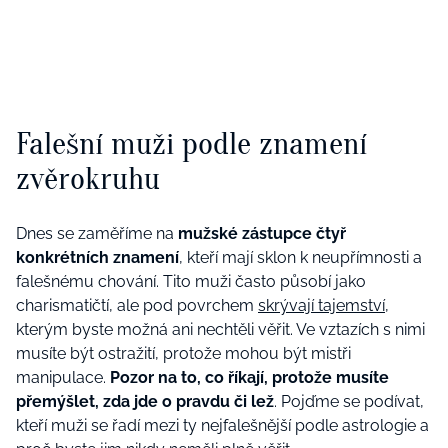
Falešní muži podle znamení
zvěrokruhu
Dnes se zaměříme na
mužské zástupce čtyř
konkrétních znamení
, kteří mají sklon k neupřímnosti a
falešnému chování. Tito muži často působí jako
charismatičtí, ale pod povrchem
skrývají tajemství
,
kterým byste možná ani nechtěli věřit. Ve vztazích s nimi
musíte být ostražití, protože mohou být mistři
manipulace.
Pozor na to, co říkají, protože musíte
přemýšlet, zda jde o pravdu či lež
. Pojďme se podívat,
kteří muži se řadí mezi ty nejfalešnější podle astrologie a