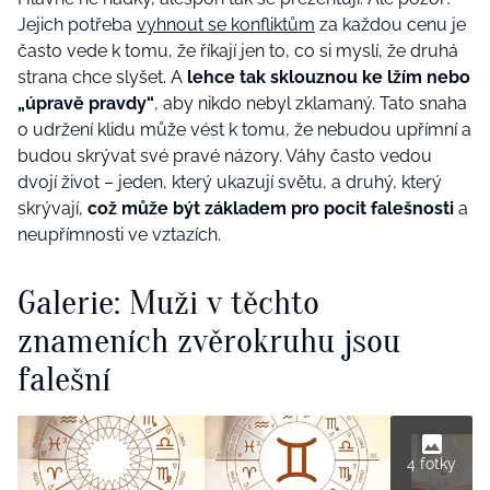
Jejich potřeba
vyhnout se konfliktům
za každou cenu je
často vede k tomu, že říkají jen to, co si myslí, že druhá
strana chce slyšet. A
lehce tak sklouznou ke lžím nebo
„úpravě pravdy“
, aby nikdo nebyl zklamaný. Tato snaha
o udržení klidu může vést k tomu, že nebudou upřímní a
budou skrývat své pravé názory. Váhy často vedou
dvojí život – jeden, který ukazují světu, a druhý, který
skrývají,
což může být základem pro pocit falešnosti
a
neupřímnosti ve vztazích.
Galerie: Muži v těchto
znameních zvěrokruhu jsou
falešní
4 fotky