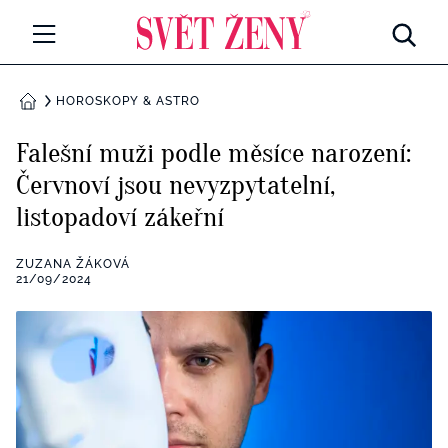
Svetzeny.cz
MÓDA A KRÁSA
HOROSKOPY & ASTRO
DOMŮ
CELEBRITY
Falešní muži podle měsíce narození:
Všechny kategorie
Červnoví jsou nevyzpytatelní,
RETROHUBKY
listopadoví zákeřní
Rozhovory
PSYCHOLOGIE
ZUZANA ŽÁKOVÁ
Všechny kategorie
21/09/2024
ZDRAVÍ
Seberozvoj
Všechny kategorie
ZÁBAVA
Životní styl
Všechny kategorie
BYDLENÍ
Testy a kvízy
Všechny kategorie