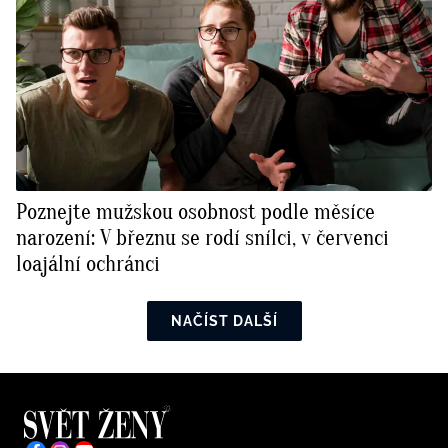
Poznejte mužskou osobnost podle měsíce
narození: V březnu se rodí snílci, v červenci
loajální ochránci
NAČÍST DALŠÍ