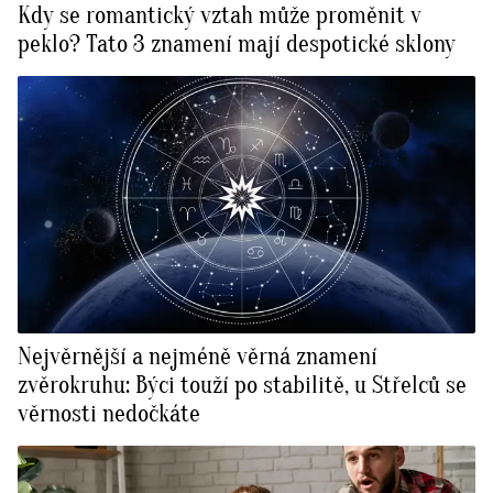
Kdy se romantický vztah může proměnit v
peklo? Tato 3 znamení mají despotické sklony
Nejvěrnější a nejméně věrná znamení
zvěrokruhu: Býci touží po stabilitě, u Střelců se
věrnosti nedočkáte