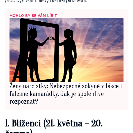
proč byste jim nikdy neměli plně věřit.
MOHLO BY SE VÁM LÍBIT
Ženy narcistky: Nebezpečné sokyně v lásce i
falešné kamarádky. Jak je spolehlivě
rozpoznat?
1. Blíženci (21. května – 20.