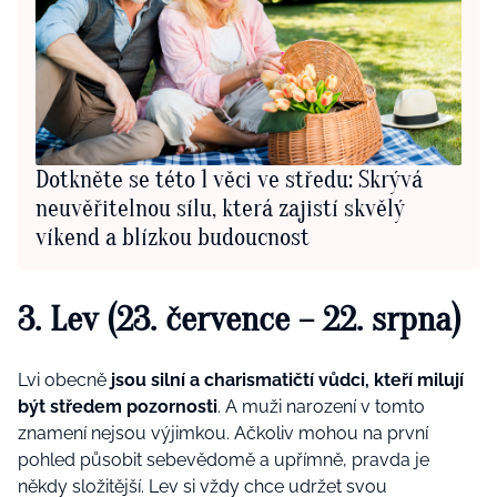
Dotkněte se této 1 věci ve středu: Skrývá
neuvěřitelnou sílu, která zajistí skvělý
víkend a blízkou budoucnost
3. Lev (23. července – 22. srpna)
Lvi obecně
jsou silní a charismatičtí vůdci, kteří milují
být středem pozornosti
. A muži narození v tomto
znamení nejsou výjimkou. Ačkoliv mohou na první
pohled působit sebevědomě a upřímně, pravda je
někdy složitější. Lev si vždy chce udržet svou