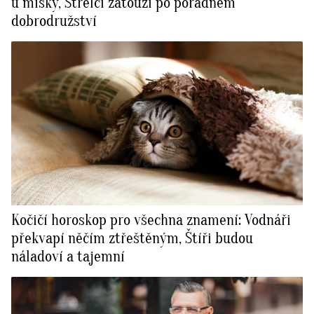
u misky, Střelci zatouží po pořádném
dobrodružství
Kočičí horoskop pro všechna znamení: Vodnáři
překvapí něčím ztřeštěným, Štíři budou
náladoví a tajemní