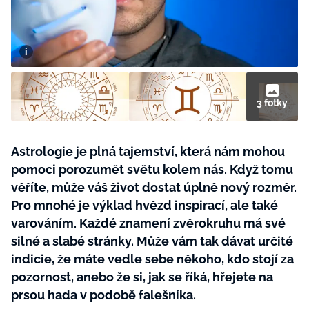
BurdaMedia
Tvoření
Extra
SVĚT ŽENY - 599 KČ
Rady a tipy
ROČNÍ PŘEDPLATNÉ SVĚT ŽENY +
SADA PRODUKTŮ MANA (10 ks)
3 fotky
Astrologie je plná tajemství, která nám mohou
pomoci porozumět světu kolem nás. Když tomu
věříte, může váš život dostat úplně nový rozměr.
Pro mnohé je výklad hvězd inspirací, ale také
varováním. Každé znamení zvěrokruhu má své
silné a slabé stránky. Může vám tak dávat určité
indicie, že máte vedle sebe někoho, kdo stojí za
pozornost, anebo že si, jak se říká, hřejete na
prsou hada v podobě falešníka.