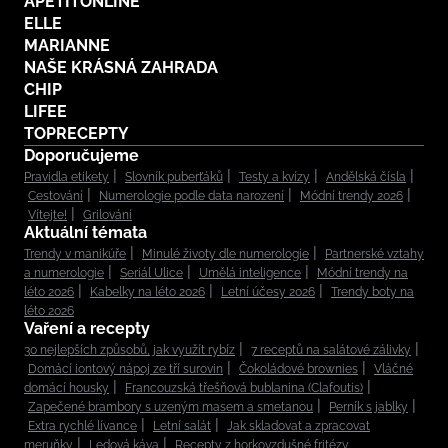
APETITONLINE
ELLE
MARIANNE
NAŠE KRÁSNÁ ZAHRADA
CHIP
LIFEE
TOPRECEPTY
Doporučujeme
Pravidla etikety
Slovník puberťáků
Testy a kvízy
Andělská čísla
Cestování
Numerologie podle data narození
Módní trendy 2026
Vítejte!
Grilování
Aktuální témata
Trendy v manikúře
Minulé životy dle numerologie
Partnerské vztahy
a numerologie
Seriál Ulice
Umělá inteligence
Módní trendy na
léto 2026
Kabelky na léto 2026
Letní účesy 2026
Trendy boty na
léto 2026
Vaření a recepty
30 nejlepších způsobů, jak využít rybíz
7 receptů na salátové zálivky
Domácí iontový nápoj ze tří surovin
Čokoládové brownies
Vláčné
domácí housky
Francouzská třešňová bublanina (Clafoutis)
Zapečené brambory s uzeným masem a smetanou
Perník s jablky
Extra rychlé lívance
Letní salát
Jak skladovat a zpracovat
meruňky
Ledová káva
Recepty z horkovzdušné fritézy