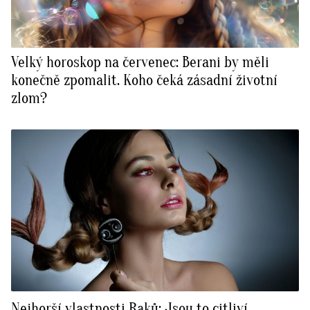
Velký horoskop na červenec: Berani by měli
konečně zpomalit. Koho čeká zásadní životní
zlom?
Nejhorší vlastnosti Raků: Jsou to citliví