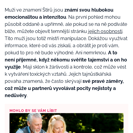
Muži ve znamení Štírů jsou
známí svou hlubokou
emocionalitou a intenzitou
. Na první pohled mohou
působit oddaně a upřímně, ale pokud se na ně podíváte
blíže, můžete objevit temnější stránku
jejich osobnosti
.
Tito muži jsou totiž mistři manipulace. Dokážou využívat
informace, které od vás získali, a obrátit je proti vám,
pokud to pro ně bude výhodné. Ani nemrknou.
A to
není příjemné, když někomu svěříte tajemství a on ho
využije
. Mají sklon k žárlivosti a kontrole, což může vést
k vytváření toxických vztahů. Jejich tajnůstkářská
povaha znamená, že často skrývají
své pravé záměry,
což může u partnerů vyvolávat pocity nejistoty a
nedůvěry
.
MOHLO BY SE VÁM LÍBIT