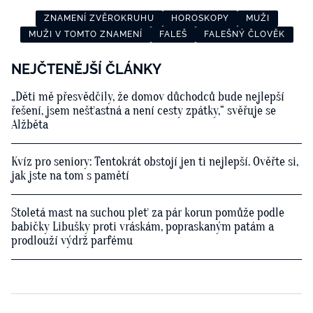
ZNAMENÍ ZVĚROKRUHU
HOROSKOPY
MUŽI
MUŽI V TOMTO ZNAMENÍ
FALEŠ
FALEŠNÝ ČLOVĚK
NEJČTENĚJŠÍ ČLÁNKY
„Děti mě přesvědčily, že domov důchodců bude nejlepší
řešení, jsem nešťastná a není cesty zpátky,“ svěřuje se
Alžběta
Kvíz pro seniory: Tentokrát obstojí jen ti nejlepší. Ověřte si,
jak jste na tom s pamětí
Stoletá mast na suchou pleť za pár korun pomůže podle
babičky Libušky proti vráskám, popraskaným patám a
prodlouží výdrž parfému