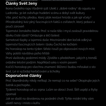
Články Svět ženy
Ikona českého rapu Vladimír 518: Utekl z „dobré rodiny“ do squatu na
Ladronku. 30 let ovlivňuje hudební scénu a dobyl svět kultury
Víte, proč kočky předou, který pták nestaví hnízdo a jak spí včely?
Přírodovědný kvíz plný fascinujících faktů o zvířatech, který pobaví a
poučí zároveň
Tajemství ženského blaha: Proč si naše tělo i mysl zaslouží pravidelnou
dávku čisté slasti? Omlazuje a léčí bolest
Sametové tlapky a tajemná duše: Mezinárodní den koček odkrývá
tajemství fascinujících šelem i lásku Čechů ke kočkám
Psí horoskop na tento týden: Střelci touží po objevování nových míst,
Váhy potěší návštěva psího hřiště
První vlaštovky podzimní módy: Zjistěte s předstihem, jakých 5 trendů
ovládne letošní podzim. Například saka s vosím pasem
Kočičí horoskop pro všechna znamení: Blíženci budou mňoukat o sto
šest, Lvi si vyžádají kartáčování a lichotky
Doporučené články
Proč Skandinávky nikdy neříkají, že nemají co na sebe? Okopírujte jejich
šatník a pochopíte...
Týdenní horoskop od 10. srpna: Lvům se obrací život, Štíři uspějí a Ryby
zpomalí
Jak se sbalit na dovolenou na poslední chvíli: Tyhle módní triky vám
ušetří nervy i místo v kufru