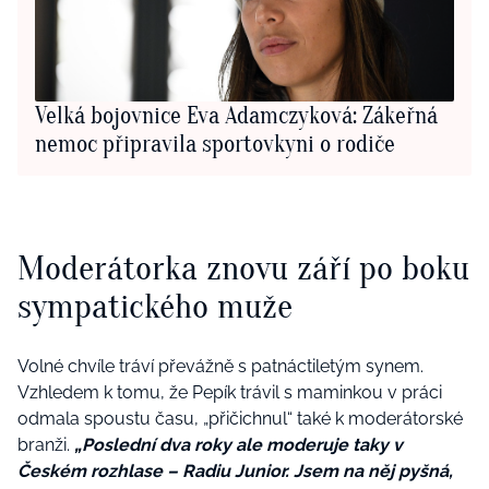
Velká bojovnice Eva Adamczyková: Zákeřná
nemoc připravila sportovkyni o rodiče
Moderátorka znovu září po boku
sympatického muže
Volné chvíle tráví převážně s patnáctiletým synem.
Vzhledem k tomu, že Pepík trávil s maminkou v práci
odmala spoustu času, „přičichnul“ také k moderátorské
branži.
„Poslední dva roky ale moderuje taky v
Českém rozhlase – Radiu Junior. Jsem na něj pyšná,