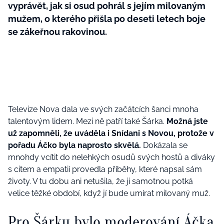
vyprávět, jak si osud pohrál s jejím milovaným
mužem, o kterého přišla po deseti letech boje
se zákeřnou rakovinou.
Televize Nova dala ve svých začátcích šanci mnoha
talentovým lidem. Mezi ně patří také Šárka.
Možná jste
už zapomněli, že uváděla i Snídani s Novou, protože v
pořadu Áčko byla naprosto skvělá.
Dokázala se
mnohdy vcítit do nelehkých osudů svých hostů a diváky
s citem a empatií provedla příběhy, které napsal sám
životy. V tu dobu ani netušila, že ji samotnou potká
velice těžké období, když jí bude umírat milovaný muž.
Pro Šárku bylo moderování Áčka