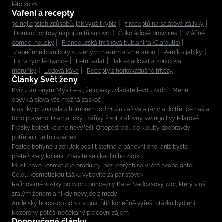
léto 2026
Vaření a recepty
30 nejlepších způsobů, jak využít rybíz
7 receptů na salátové zálivky
Domácí iontový nápoj ze tří surovin
Čokoládové brownies
Vláčné
domácí housky
Francouzská třešňová bublanina (Clafoutis)
Zapečené brambory s uzeným masem a smetanou
Perník s jablky
Extra rychlé lívance
Letní salát
Jak skladovat a zpracovat
meruňky
Ledová káva
Recepty z horkovzdušné fritézy
Články Svět ženy
Kvíz z antonym: Myslíte si, že opaky zvládáte levou zadní? Méně
obvyklá slova vás možná zaskočí
Plastiky přiznávala s humorem, od mužů zažívala rány a do třetice našla
toho pravého: Dramatický i zářivý život královny swingu Evy Pilarové
Prášky bolest kolene nevyřeší. Ortoped radí, co klouby doopravdy
potřebují. Je to i spánek
Pozice bohyně u zdi: Jak posílit stehna a pánevní dno, aniž byste
přetěžovaly kolena. Zbavíte se i kachního zadku
Must-have kosmetické produkty, bez kterých se v létě neobejdete:
Celou kosmetickou tašku vybavíte za pár stovek
Rafinované kostky po vzoru princezny Kate. Nadčasový vzor, který sluší i
zralým ženám a nikdy nevyjde z módy
Andělský horoskop od 10. srpna: Štíři konečně vyřeší otázku bydlení,
Kozorohy potěší nečekaný pracovní zájem
Doporučené články