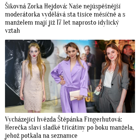
Šikovná Zorka Hejdová: Naše nejúspěšnější
moderátorka vydělává sta tisíce měsíčně a s
manželem mají již 17 let naprosto idylický
vztah
Vycházející hvězda Štěpánka Fingerhutová:
Herečka slaví sladké třicátiny po boku manžela,
jehož potkala na seznamce