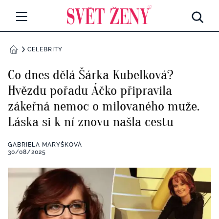
Svetzeny.cz
MÓDA A KRÁSA
CELEBRITY
DOMŮ
CELEBRITY
Co dnes dělá Šárka Kubelková?
Všechny kategorie
Hvězdu pořadu Áčko připravila
RETROHUBKY
zákeřná nemoc o milovaného muže.
Rozhovory
PSYCHOLOGIE
Láska si k ní znovu našla cestu
Všechny kategorie
ZDRAVÍ
GABRIELA MARYŠKOVÁ
30/08/2025
Seberozvoj
Všechny kategorie
ZÁBAVA
Životní styl
Všechny kategorie
BYDLENÍ
Testy a kvízy
Všechny kategorie