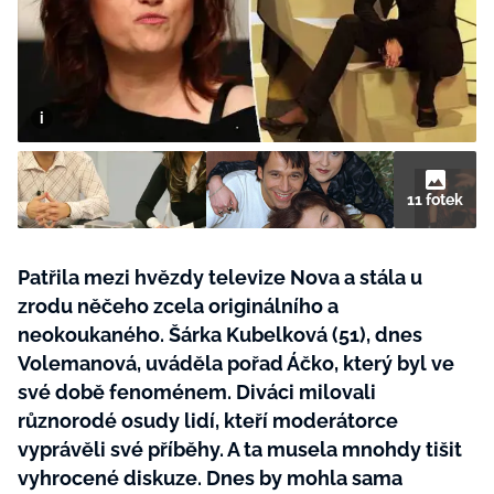
BurdaMedia
Tvoření
Extra
SVĚT ŽENY - 599 KČ
Rady a tipy
ROČNÍ PŘEDPLATNÉ SVĚT ŽENY +
SADA PRODUKTŮ MANA (10 ks)
11 fotek
Patřila mezi hvězdy televize Nova a stála u
zrodu něčeho zcela originálního a
neokoukaného. Šárka Kubelková (51), dnes
Volemanová, uváděla pořad Áčko, který byl ve
své době fenoménem. Diváci milovali
různorodé osudy lidí, kteří moderátorce
vyprávěli své příběhy. A ta musela mnohdy tišit
vyhrocené diskuze. Dnes by mohla sama