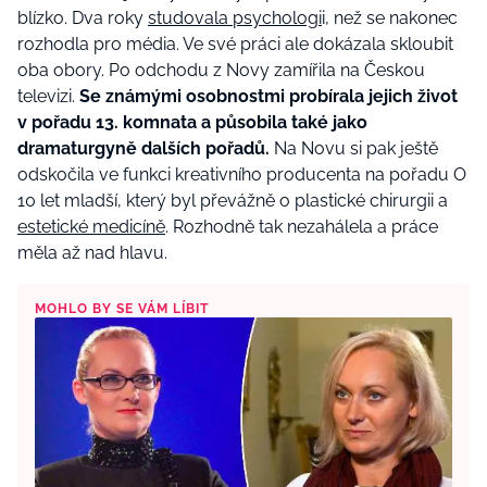
blízko. Dva roky
studovala psychologi
i, než se nakonec
rozhodla pro média. Ve své práci ale dokázala skloubit
oba obory. Po odchodu z Novy zamířila na Českou
televizi.
Se známými osobnostmi probírala jejich život
v pořadu 13. komnata a působila také jako
dramaturgyně dalších pořadů.
Na Novu si pak ještě
odskočila ve funkci kreativního producenta na pořadu O
10 let mladší, který byl převážně o plastické chirurgii a
estetické medicíně
. Rozhodně tak nezahálela a práce
měla až nad hlavu.
MOHLO BY SE VÁM LÍBIT