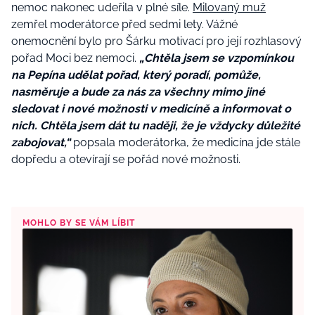
nemoc nakonec udeřila v plné síle.
Milovaný muž
zemřel moderátorce před sedmi lety. Vážné
onemocnění bylo pro Šárku motivací pro její rozhlasový
pořad Moci bez nemoci.
„Chtěla jsem se vzpomínkou
na Pepína udělat pořad, který poradí, pomůže,
nasměruje a bude za nás za všechny mimo jiné
sledovat i nové možnosti v medicíně a informovat o
nich. Chtěla jsem dát tu naději, že je vždycky důležité
zabojovat,“
popsala moderátorka, že medicína jde stále
dopředu a otevírají se pořád nové možnosti.
MOHLO BY SE VÁM LÍBIT