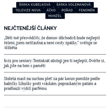
ŠÁRKA KUBELKOVÁ
ŠÁRKA VOLEMANOVÁ
TELEVIZE NOVA
ÁČKO
POŘAD
FENOMÉN
MANŽEL
NEJČTENĚJŠÍ ČLÁNKY
„Děti mě přesvědčily, že domov důchodců bude nejlepší
řešení, jsem nešťastná a není cesty zpátky,“ svěřuje se
Alžběta
Kvíz pro seniory: Tentokrát obstojí jen ti nejlepší. Ověřte si,
jak jste na tom s pamětí
Stoletá mast na suchou pleť za pár korun pomůže podle
babičky Libušky proti vráskám, popraskaným patám a
prodlouží výdrž parfému