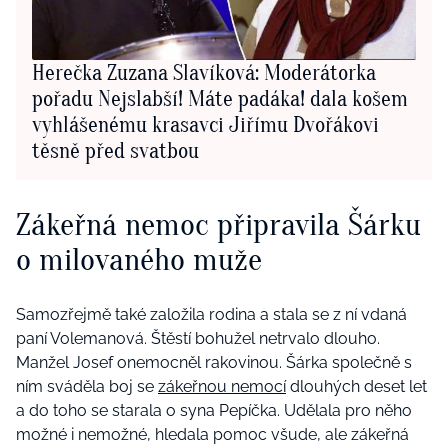
Herečka Zuzana Slavíková: Moderátorka
pořadu Nejslabší! Máte padáka! dala košem
vyhlášenému krasavci Jiřímu Dvořákovi
těsně před svatbou
Zákeřná nemoc připravila Šárku
o milovaného muže
Samozřejmě také založila rodina a stala se z ní vdaná
paní Volemanová. Štěstí bohužel netrvalo dlouho.
Manžel Josef onemocněl rakovinou. Šárka společně s
ním sváděla boj se
zákeřnou nemocí
dlouhých deset let
a do toho se starala o syna Pepíčka. Udělala pro něho
možné i nemožné, hledala pomoc všude, ale zákeřná