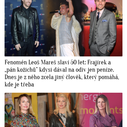
Fenomén Leoš Mareš slaví 50 let: Frajírek a
„pán kožichů” kdysi dával na odiv jen peníze.
Dnes je z něho zcela jiný člověk, který pomáhá,
kde je třeba