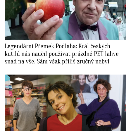
Legendární Přemek Podlaha: Král českých
kutilů nás naučil používat prázdné PET lahve
snad na vše. Sám však příliš zručný nebyl