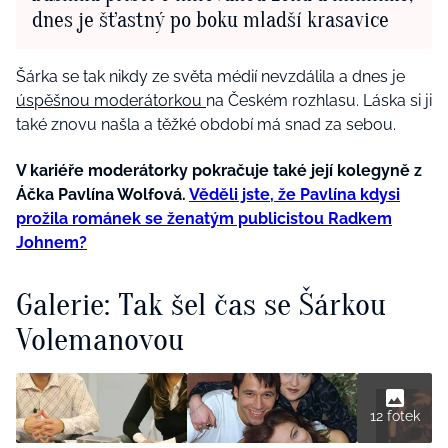
dnes je šťastný po boku mladší krasavice
Šárka se tak nikdy ze světa médií nevzdálila a dnes je
úspěšnou moderátorkou
na Českém rozhlasu. Láska si ji
také znovu našla a těžké období má snad za sebou.
V kariéře moderátorky pokračuje také její kolegyně z
Áčka Pavlína Wolfová.
Věděli jste, že Pavlína kdysi
prožila románek se ženatým publicistou Radkem
Johnem?
Galerie: Tak šel čas se Šárkou
Volemanovou
12 fotek