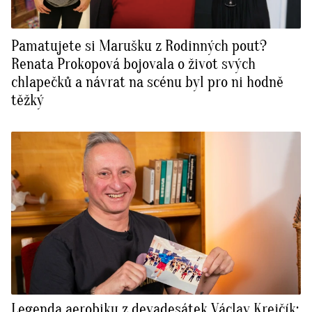
Pamatujete si Marušku z Rodinných pout?
Renata Prokopová bojovala o život svých
chlapečků a návrat na scénu byl pro ni hodně
těžký
Legenda aerobiku z devadesátek Václav Krejčík: