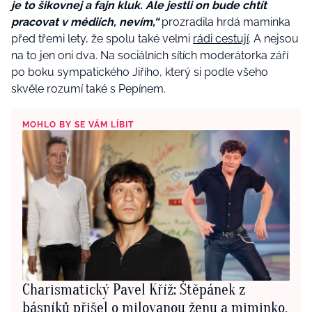
je to šikovnej a fajn kluk. Ale jestli on bude chtít
pracovat v médiích, nevím,“
prozradila hrdá maminka
před třemi lety, že spolu také velmi
rádi cestují
. A nejsou
na to jen oni dva. Na sociálních sítích moderátorka září
po boku sympatického Jiřího, který si podle všeho
skvěle rozumí také s Pepínem.
MOHLO BY SE VÁM LÍBIT
Charismatický Pavel Kříž: Štěpánek z
básníků přišel o milovanou ženu a miminko,