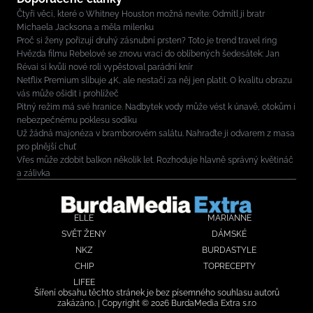
Čtyři věci, které o Whitney Houston možná nevíte: Odmítl ji bratr
Michaela Jacksona a měla milenku
Proč si ženy pořizují druhý zásnubní prsten? Toto je trend travel ring
Hvězda filmu Rebelové se znovu vrací do oblíbených šedesátek: Jan
Révai si kvůli nové roli vypěstoval parádní knír
Netflix Premium slibuje 4K, ale nestačí za něj jen platit. O kvalitu obrazu
vás může ošidit i prohlížeč
Pitný režim má své hranice. Nadbytek vody může vést k únavě, otokům i
nebezpečnému poklesu sodíku
Už žádná majonéza v bramborovém salátu. Nahraďte ji odvarem z masa
pro plnější chuť
Vřes může zdobit balkon několik let. Rozhoduje hlavně správný květináč
a zálivka
ELLE
MARIANNE
SVĚT ŽENY
DÁMSKÉ
NKZ
BURDASTYLE
CHIP
TOPRECEPTY
LIFEE
Šíření obsahu těchto stránek je bez písemného souhlasu autorů
zakázáno. | Copyright © 2026 BurdaMedia Extra s.r.o