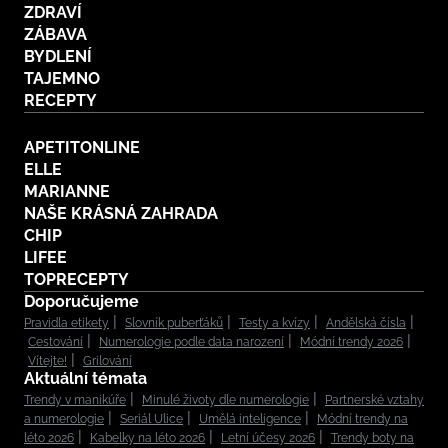
ZDRAVÍ
ZÁBAVA
BYDLENÍ
TAJEMNO
RECEPTY
APETITONLINE
ELLE
MARIANNE
NAŠE KRÁSNÁ ZAHRADA
CHIP
LIFEE
TOPRECEPTY
Doporučujeme
Pravidla etikety
Slovník puberťáků
Testy a kvízy
Andělská čísla
Cestování
Numerologie podle data narození
Módní trendy 2026
Vítejte!
Grilování
Aktuální témata
Trendy v manikúře
Minulé životy dle numerologie
Partnerské vztahy
a numerologie
Seriál Ulice
Umělá inteligence
Módní trendy na
léto 2026
Kabelky na léto 2026
Letní účesy 2026
Trendy boty na