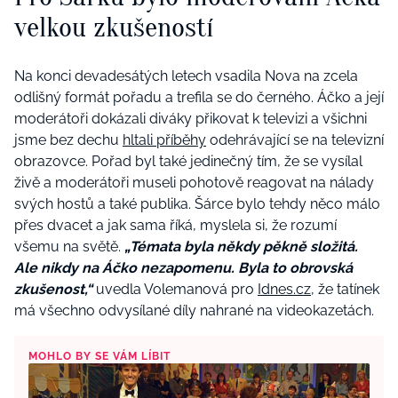
velkou zkušeností
Na konci devadesátých letech vsadila Nova na zcela
odlišný formát pořadu a trefila se do černého. Áčko a její
moderátoři dokázali diváky přikovat k televizi a všichni
jsme bez dechu
hltali příběhy
odehrávající se na televizní
obrazovce. Pořad byl také jedinečný tím, že se vysílal
živě a moderátoři museli pohotově reagovat na nálady
svých hostů a také publika. Šárce bylo tehdy něco málo
přes dvacet a jak sama říká, myslela si, že rozumí
všemu na světě.
„Témata byla někdy pěkně složitá.
Ale nikdy na Áčko nezapomenu. Byla to obrovská
zkušenost,“
uvedla Volemanová pro
Idnes.cz,
že tatínek
má všechno odvysílané díly nahrané na videokazetách.
MOHLO BY SE VÁM LÍBIT