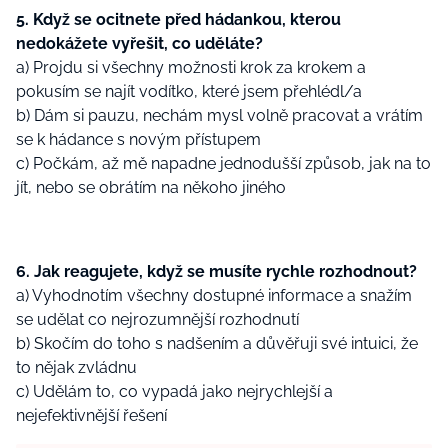
5. Když se ocitnete před hádankou, kterou
nedokážete vyřešit, co uděláte?
a) Projdu si všechny možnosti krok za krokem a
pokusím se najít vodítko, které jsem přehlédl/a
b) Dám si pauzu, nechám mysl volně pracovat a vrátím
se k hádance s novým přístupem
c) Počkám, až mě napadne jednodušší způsob, jak na to
jít, nebo se obrátím na někoho jiného
6. Jak reagujete, když se musíte rychle rozhodnout?
a) Vyhodnotím všechny dostupné informace a snažím
se udělat co nejrozumnější rozhodnutí
b) Skočím do toho s nadšením a důvěřuji své intuici, že
to nějak zvládnu
c) Udělám to, co vypadá jako nejrychlejší a
nejefektivnější řešení