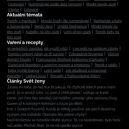
Cestování
Numerologie podle data narození
Módní trendy 2026
Vítejte!
Grilování
Aktuální témata
Trendy v manikúře
Minulé životy dle numerologie
Partnerské vztahy
a numerologie
Seriál Ulice
Umělá inteligence
Módní trendy na
léto 2026
Kabelky na léto 2026
Letní účesy 2026
Trendy boty na
léto 2026
Vaření a recepty
30 nejlepších způsobů, jak využít rybíz
7 receptů na salátové zálivky
Domácí iontový nápoj ze tří surovin
Čokoládové brownies
Vláčné
domácí housky
Francouzská třešňová bublanina (Clafoutis)
Zapečené brambory s uzeným masem a smetanou
Perník s jablky
Extra rychlé lívance
Letní salát
Jak skladovat a zpracovat
meruňky
Ledová káva
Recepty z horkovzdušné fritézy
Články Svět ženy
„Dcera mi řekla, že nechce žít jako já. Po čtyřiceti letech práce mám
pocit, že si neváží toho, co jsem jí chtěl předat,“ svěřuje se Karel
Herec Jan Cina bez servítků: Od malého „smrada” přes vášnivou Drag
Queen až k romským kořenům a touze po dítěti
Kvíz z českých frazémů: Každý je někdy používá, ale jejich skutečný
význam zná málokdo. Obstojíte bez jediné chyby?
Nad Hirošimou se rozsvítilo druhé slunce. To, co následovalo, bylo horší
než peklo. Přeživší říkali, že na ně spadlo slunce