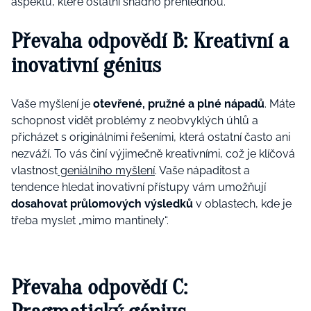
aspektů, které ostatní snadno přehlédnou.
Převaha odpovědí B: Kreativní a
inovativní génius
Vaše myšlení je
otevřené, pružné a plné nápadů
. Máte
schopnost vidět problémy z neobvyklých úhlů a
přicházet s originálními řešeními, která ostatní často ani
nezváží. To vás činí výjimečně kreativními, což je klíčová
vlastnost
geniálního myšlení
. Vaše nápaditost a
tendence hledat inovativní přístupy vám umožňují
dosahovat průlomových výsledků
v oblastech, kde je
třeba myslet „mimo mantinely“.
Převaha odpovědí C: