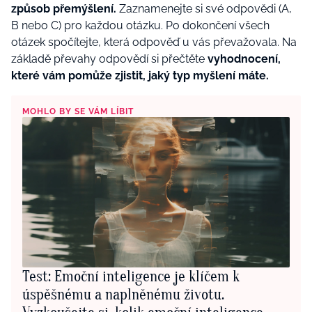
způsob přemýšlení.
Zaznamenejte si své odpovědi (A,
B nebo C) pro každou otázku. Po dokončení všech
otázek spočítejte, která odpověď u vás převažovala. Na
základě převahy odpovědí si přečtěte
vyhodnocení,
které vám pomůže zjistit, jaký typ myšlení máte.
MOHLO BY SE VÁM LÍBIT
Test: Emoční inteligence je klíčem k
úspěšnému a naplněnému životu.