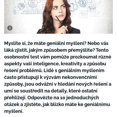
BurdaMedia
Tvoření
Extra
SVĚT ŽENY - 599 KČ
Rady a tipy
ROČNÍ PŘEDPLATNÉ SVĚT ŽENY +
SADA PRODUKTŮ MANA (10 ks)
Myslíte si, že máte geniální myšlení? Nebo vás
láká zjistit, jakým způsobem přemýšlíte? Tento
osobnostní test vám pomůže prozkoumat různé
aspekty vaší inteligence, kreativity a způsobu
řešení problémů. Lidé s geniálním myšlením
často přistupují k výzvám nekonvenčními
způsoby, jsou odvážní v hledání nových řešení a
umí se soustředit na detaily, které ostatní
přehlížejí. Odpovězte na 10 jednoduchých
otázek a zjistěte, jak blízko máte ke geniálnímu
myšlení.