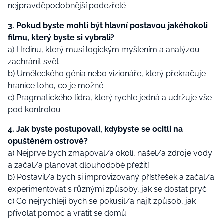
nejpravděpodobnější podezřelé
3. Pokud byste mohli být hlavní postavou jakéhokoli
filmu, který byste si vybrali?
a) Hrdinu, který musí logickým myšlením a analýzou
zachránit svět
b) Uměleckého génia nebo vizionáře, který překračuje
hranice toho, co je možné
c) Pragmatického lídra, který rychle jedná a udržuje vše
pod kontrolou
4. Jak byste postupovali, kdybyste se ocitli na
opuštěném ostrově?
a) Nejprve bych zmapoval/a okolí, našel/a zdroje vody
a začal/a plánovat dlouhodobé přežití
b) Postavil/a bych si improvizovaný přístřešek a začal/a
experimentovat s různými způsoby, jak se dostat pryč
c) Co nejrychleji bych se pokusil/a najít způsob, jak
přivolat pomoc a vrátit se domů