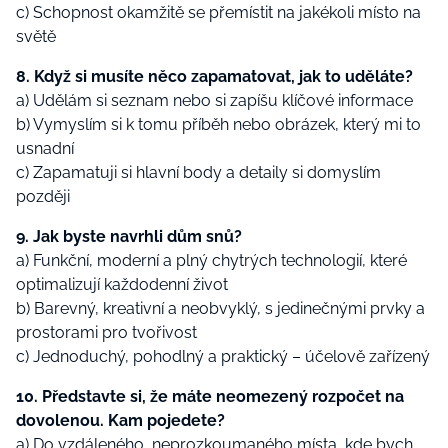
c) Schopnost okamžitě se přemístit na jakékoli místo na
světě
8. Když si musíte něco zapamatovat, jak to uděláte?
a) Udělám si seznam nebo si zapíšu klíčové informace
b) Vymyslím si k tomu příběh nebo obrázek, který mi to
usnadní
c) Zapamatuji si hlavní body a detaily si domyslím
později
9. Jak byste navrhli dům snů?
a) Funkční, moderní a plný chytrých technologií, které
optimalizují každodenní život
b) Barevný, kreativní a neobvyklý, s jedinečnými prvky a
prostorami pro tvořivost
c) Jednoduchý, pohodlný a praktický – účelově zařízený
10. Představte si, že máte neomezený rozpočet na
dovolenou. Kam pojedete?
a) Do vzdáleného, neprozkoumaného místa, kde bych