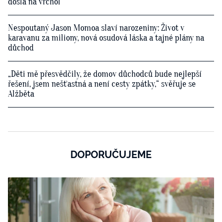
došla na vrchol
Nespoutaný Jason Momoa slaví narozeniny: Život v
karavanu za miliony, nová osudová láska a tajné plány na
důchod
„Děti mě přesvědčily, že domov důchodců bude nejlepší
řešení, jsem nešťastná a není cesty zpátky,“ svěřuje se
Alžběta
DOPORUČUJEME