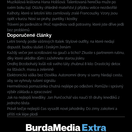
Muzikálová královna Hana Holišová: Talentovaná herečka muže po
svém boku tají. Otázky ohledně mateřství jí přijdou velice nezdvořilé
Kalhoty, které si letošní léto zamilovaly zralé Francouzky. Vzory jsou
opět v kurzu: Nosí se pruhy, puntíky i kostky
Trávení po padesátce: Proč najednou vadí potraviny, které jste dříve jedli
bez problémů
Doporučené články
Letní trendy podle vášnivých Italek. Stylové outfity, na které nedají
dopustit, budou slušet i českým ženám
Každý večer jen scrollování na gauči a ticho? Zkuste s partnerem rutinu,
díky které uklidíte dům i zažehnete starou jiskru
Ondřej Brzobohatý kvůli roli svého táty zhubnul 8 kilo: Drastický detox
na šťávách, masu a zelenině
Elektronická válka bez člověka. Autonomní drony si samy hledají cestu,
aby se vyhnuly rušení signálu
Hermelínová pomazánka chutná nejlépe po odležení. Pomůže i správný
výběr základu a zpracování
Jak na nejlepší knedlíky: Jan Punčochář vás naučí tři druhy knedlíků z
jednoho těsta
Právě teď je nejlepší čas vysadit nové jahodníky. Do zimy zakoření a
příští rok lépe plodí