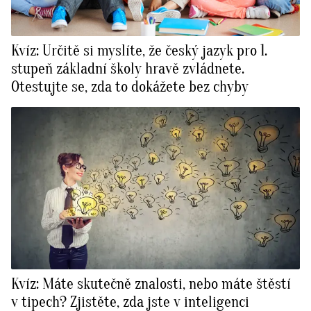
Kvíz: Určitě si myslíte, že český jazyk pro 1.
stupeň základní školy hravě zvládnete.
Otestujte se, zda to dokážete bez chyby
Kvíz: Máte skutečně znalosti, nebo máte štěstí
v tipech? Zjistěte, zda jste v inteligenci