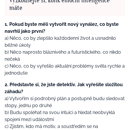
Vyzkoušejte si, kolik emoční inteligence
máte
1. Pokud byste měli vytvořit nový vynález, co byste
navrhli jako první?
a) Něco, co by zlepšilo každodenní život a usnadnilo
běžné úkoly
b) Něco naprosto bláznivého a futuristického, co nikdo
nečeká
c) Něco, co by vyřešilo aktuální problémy světa rychle a
jednoduše
2. Představte si, že jste detektiv. Jak vyřešíte složitou
záhadu?
a) Vytvořím si podrobný plán a postupně budu sledovat
stopy, jednu po druhé
b) Budu spoléhat na svou intuici a hledat neobvyklá
spojení mezi událostmi
c) Zjistím, kdo má motiv, a soustředím se na