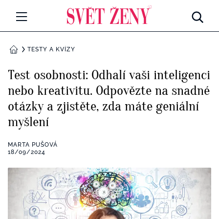
Svetzeny.cz
MÓDA A KRÁSA
TESTY A KVÍZY
DOMŮ
CELEBRITY
Test osobnosti: Odhalí vaši inteligenci
Všechny kategorie
nebo kreativitu. Odpovězte na snadné
RETROHUBKY
otázky a zjistěte, zda máte geniální
Rozhovory
PSYCHOLOGIE
myšlení
Všechny kategorie
ZDRAVÍ
MARTA PUŠOVÁ
18/09/2024
Seberozvoj
Všechny kategorie
ZÁBAVA
Životní styl
Všechny kategorie
BYDLENÍ
Testy a kvízy
Všechny kategorie