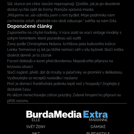
Sůl, slunce ani chlor vlasům neprospívají: Zjistěte, jak je po dovolené
dostat rychle zpět do formy. Pomůže správná maska
„Milujeme se, ale odmítla jsem s ním bydlet. Moje podmínka nám
zachránila vztah, přestože nás okolí odsuzuje,“ svěřila se nám Dita
Doporučené články
Zapomeňte na chytré hodinky: V roce 2026 se vrací vintage modely s
úzkým řemínkem, které pozvednou váš outfit
Ženy podle Christophera Nolana: Achillova pata kultovního tvůrce
Lenka Termerová 15 let po těžké nemoci věří v sílu bylinek: Stačí snítka
dvakrát denně, je to zázrak
Focení dokladů a karet před dovolenou: Nepodceňte přípravu na
krizovou situaci
Stačí naplnit, přelít, dát do trouby a palačinky se promění v delikatesu.
Vyzkoušejte 10 receptů nasladko i naslano
Proč je domácí frankfurtská polévka lepší než z hospody? Dopřejte jí
dostatek času
Po sklizni nenechávejte záhon prázdný. Zelené hnojení ho připraví na
příští sezonu
ELLE
MARIANNE
SVĚT ŽENY
DÁMSKÉ
NKZ
BURDASTYLE