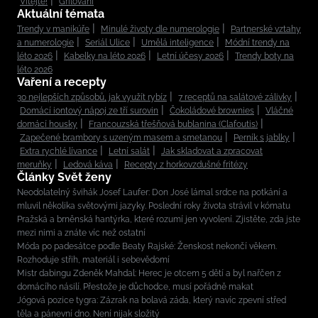
Vítejte!
Grilování
Aktuální témata
Trendy v manikúře
Minulé životy dle numerologie
Partnerské vztahy
a numerologie
Seriál Ulice
Umělá inteligence
Módní trendy na
léto 2026
Kabelky na léto 2026
Letní účesy 2026
Trendy boty na
léto 2026
Vaření a recepty
30 nejlepších způsobů, jak využít rybíz
7 receptů na salátové zálivky
Domácí iontový nápoj ze tří surovin
Čokoládové brownies
Vláčné
domácí housky
Francouzská třešňová bublanina (Clafoutis)
Zapečené brambory s uzeným masem a smetanou
Perník s jablky
Extra rychlé lívance
Letní salát
Jak skladovat a zpracovat
meruňky
Ledová káva
Recepty z horkovzdušné fritézy
Články Svět ženy
Neodolatelný švihák Josef Laufer: Don José lámal srdce na potkání a
mluvil několika světovými jazyky. Poslední roky života strávil v kómatu
Pražská a brněnská hantýrka, které rozumí jen vyvolení. Zjistěte, zda jste
mezi nimi a znáte víc než ostatní
Móda po padesátce podle Beaty Rajské: Ženskost nekončí věkem.
Rozhoduje střih, materiál i sebevědomí
Mistr dabingu Zdeněk Mahdal: Herec je otcem 5 dětí a byl nařčen z
domácího násilí. Přestože je důchodce, musí pořádně makat
Jógová pozice tygra: Zázrak na bolavá záda, který navíc zpevní střed
těla a pánevní dno. Není nijak složitý