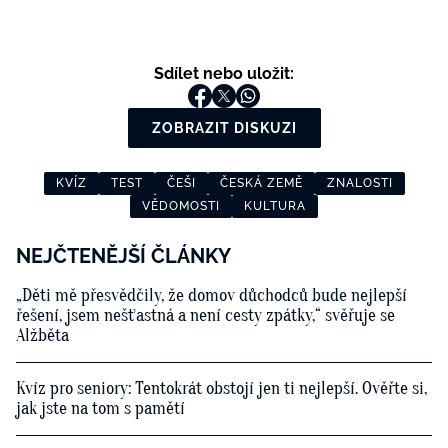
Sdílet nebo uložit:
ZOBRAZIT DISKUZI
KVÍZ
TEST
ČEŠI
ČESKÁ ZEMĚ
ZNALOSTI
VĚDOMOSTI
KULTURA
NEJČTENĚJŠÍ ČLÁNKY
„Děti mě přesvědčily, že domov důchodců bude nejlepší
řešení, jsem nešťastná a není cesty zpátky,“ svěřuje se
Alžběta
Kvíz pro seniory: Tentokrát obstojí jen ti nejlepší. Ověřte si,
jak jste na tom s pamětí