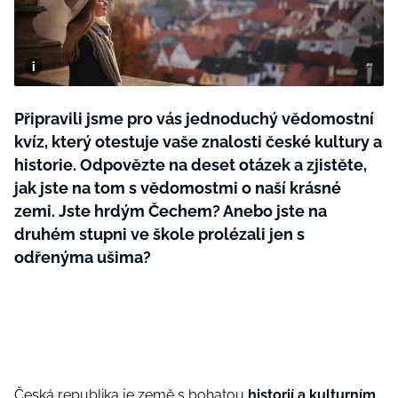
BurdaMedia
Tvoření
Extra
SVĚT ŽENY - 599 KČ
Rady a tipy
ROČNÍ PŘEDPLATNÉ SVĚT ŽENY +
SADA PRODUKTŮ MANA (10 ks)
Připravili jsme pro vás jednoduchý vědomostní
kvíz, který otestuje vaše znalosti české kultury a
historie. Odpovězte na deset otázek a zjistěte,
jak jste na tom s vědomostmi o naší krásné
zemi. Jste hrdým Čechem? Anebo jste na
druhém stupni ve škole prolézali jen s
odřenýma ušima?
Česká republika je země s bohatou
historií a kulturním