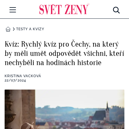
Svetzeny.cz
MÓDA A KRÁSA
TESTY A KVÍZY
DOMŮ
CELEBRITY
Kvíz: Rychlý kvíz pro Čechy, na který
Všechny kategorie
by měli umět odpovědět všichni, kteří
RETROHUBKY
nechyběli na hodinách historie
Rozhovory
PSYCHOLOGIE
KRISTINA VACKOVÁ
Všechny kategorie
22/07/2024
ZDRAVÍ
Seberozvoj
Všechny kategorie
ZÁBAVA
Životní styl
Všechny kategorie
BYDLENÍ
Testy a kvízy
Všechny kategorie