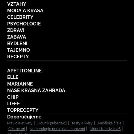
VZTAHY
MÓDA A KRÁSA
CELEBRITY
PSYCHOLOGIE
ZDRAVÍ
ZÁBAVA
BYDLENÍ
TAJEMNO
RECEPTY
APETITONLINE
ELLE
MARIANNE
NAŠE KRÁSNÁ ZAHRADA
CHIP
LIFEE
TOPRECEPTY
Doporučujeme
Pravidla etikety
Slovník puberťáků
Testy a kvízy
Andělská čísla
Cestování
Numerologie podle data narození
Módní trendy 2026