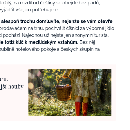
ložitý, na rozdíl
od češtiny
se obejde bez pádů,
yjádřit vše, co potřebujete.
 alespoň trochu domluvíte, nejenže se vám otevře
rodavačem na trhu, pochválit číšnici za výborné jídlo
d pochází. Najednou už nejste jen anonymní turista,
je totiž klíč k mezilidským vztahům.
Bez něj
bublině hotelového pokoje a českých skupin na
oru.
ější houby