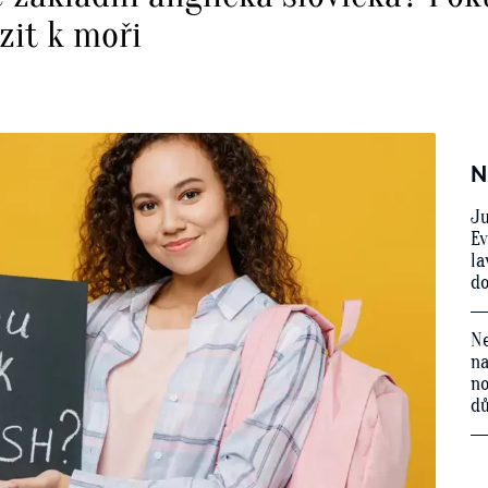
zit k moři
N
Ju
Ev
la
do
Ne
na
no
d