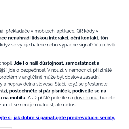
, překladače v mobilech, aplikace, QR kódy v
kace nenahradí lidskou interakci, oční kontakt, tón
když se vybije baterie nebo vypadne signál? V tu chvíli
chopil.
Jde i o naši důstojnost, samostatnost a
ší, jde o bezpečnost. V nouzi, v nemocnici, při ztrátě
 problém v angličtině může být doslova zásadní.
y a nepravidelná
slovesa
. Stačí, když se přestanete
rází, poslechněte si pár písniček, podívejte se na
ru na mobilu.
A až příště poletíte na
dovolenou
, budete
rozumět se není jen nutnost, ale radost.
te si, jak dobře si pamatujete předrevoluční seriály.