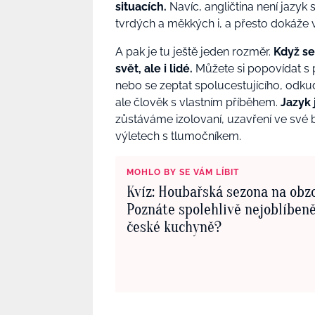
situacích.
Navíc, angličtina není jazyk s
tvrdých a měkkých i, a přesto dokáže v
A pak je tu ještě jeden rozměr.
Když se
svět, ale i lidé.
Můžete si popovídat s p
nebo se zeptat spolucestujícího, odku
ale člověk s vlastním příběhem.
Jazyk 
zůstáváme izolovaní, uzavření ve své 
výletech s tlumočníkem.
MOHLO BY SE VÁM LÍBIT
Kvíz: Houbařská sezona na obz
Poznáte spolehlivě nejoblíben
české kuchyně?