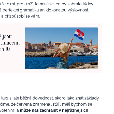
můžete mi, prosím?“, to není nic, co by zabralo týdny
eká perfektní gramatiku ani dokonalou výslovnost.
u
a přizpůsobí se vám.
é jsou
stinacemi
ch 10
 luxus, ale běžná dovednost, skoro jako znát základy
 učíme, že červená znamená „stůj“, měli bychom se
volením“ a
může nás zachránit v nejrůznějších