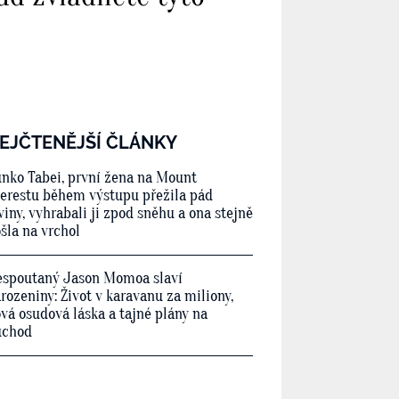
EJČTENĚJŠÍ ČLÁNKY
nko Tabei, první žena na Mount
erestu během výstupu přežila pád
viny, vyhrabali ji zpod sněhu a ona stejně
šla na vrchol
spoutaný Jason Momoa slaví
rozeniny: Život v karavanu za miliony,
vá osudová láska a tajné plány na
ůchod