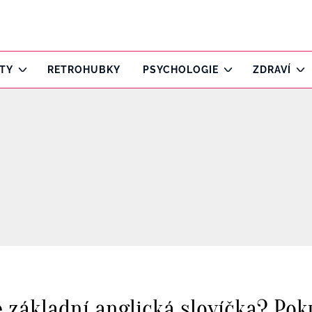
ITY
RETROHUBKY
PSYCHOLOGIE
ZDRAVÍ
e základní anglická slovíčka? Pok