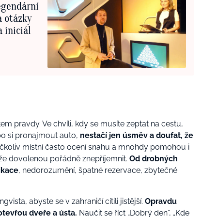
legendární
a otázky
 iniciál
 pravdy. Ve chvíli, kdy se musíte zeptat na cestu,
ebo si pronajmout auto,
nestačí jen úsměv a doufat, že
Ačkoliv místní často ocení snahu a mnohdy pomohou i
e dovolenou pořádně znepříjemnit.
Od drobných
ikace
, nedorozumění, špatné rezervace, zbytečné
ista, abyste se v zahraničí cítili jistější.
Opravdu
 otevřou dveře a ústa.
Naučit se říct „Dobrý den“, „Kde