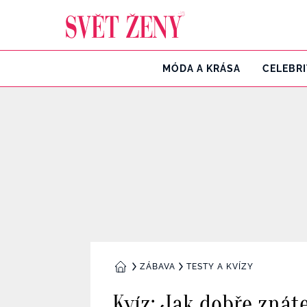
Svetzeny.cz
MÓDA A KRÁSA
CELEBR
ZÁBAVA
TESTY A KVÍZY
DOMŮ
Kvíz: Jak dobře znát