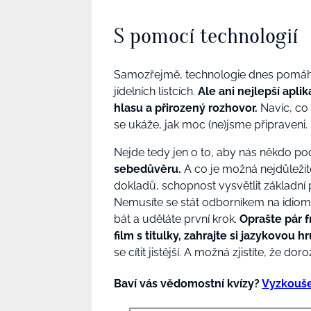
S pomocí technologií
Samozřejmě, technologie dnes pomáhá
jídelních lístcích.
Ale ani nejlepší apli
hlasu a přirozený rozhovor.
Navíc, co 
se ukáže, jak moc (ne)jsme připraveni.
Nejde tedy jen o to, aby nás někdo po
sebedůvěru.
A co je možná nejdůležitěj
dokladů, schopnost vysvětlit základní
Nemusíte se stát odborníkem na idiom
bát a uděláte první krok.
Oprašte pár f
film s titulky, zahrajte si jazykovou h
se cítit jistější. A možná zjistíte, že do
Baví vás vědomostní kvízy?
Vyzkoušej