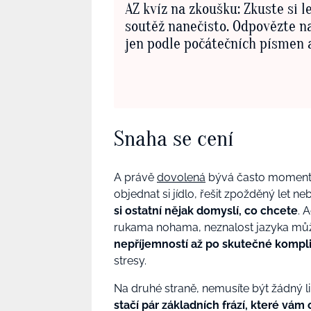
AZ kvíz na zkoušku: Zkuste si 
soutěž nanečisto. Odpovězte n
jen podle počátečních písmen a
Snaha se cení
A právě
dovolená
bývá často momentem
objednat si jídlo, řešit zpožděný let n
si ostatní nějak domyslí, co chcete
. 
rukama nohama, neznalost jazyka můž
nepříjemností až po skutečné kompl
stresy.
Na druhé straně, nemusíte být žádný lingv
stačí pár základních frází, které vám