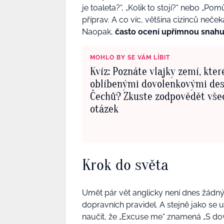
je toaleta?“, „Kolik to stojí?“ nebo „Po
příprav. A co víc, většina cizinců neč
Naopak,
často ocení upřímnou snah
MOHLO BY SE VÁM LÍBIT
Kvíz: Poznáte vlajky zemí, kter
oblíbenými dovolenkovými de
Čechů? Zkuste zodpovědět vše
otázek
Krok do světa
Umět pár vět anglicky není dnes žádný
dopravních pravidel. A stejně jako se
naučit, že „Excuse me“ znamená „S do