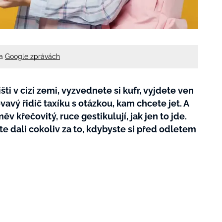
na
Google zprávách
išti v cizí zemi, vyzvednete si kufr, vyjdete ven
avý řidič taxíku s otázkou, kam chcete jet. A
v křečovitý, ruce gestikulují, jak jen to jde.
ste dali cokoliv za to, kdybyste si před odletem