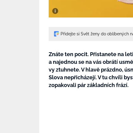
Přidejte si Svět ženy do oblíbených 
Znáte ten pocit. Přistanete na let
a najednou se na vás obrátí usměv
vy ztuhnete. V hlavě prázdno, úsmě
Slova nepřicházejí. V tu chvíli by
zopakovali pár základních frází.