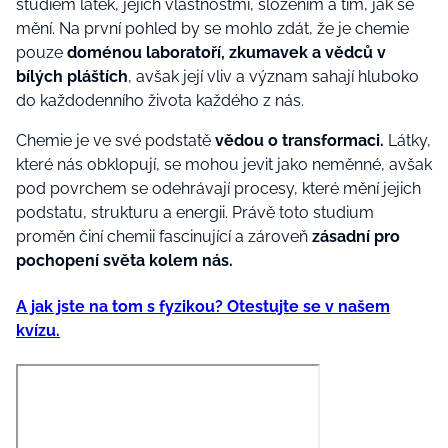
studiem látek, jejich vlastnostmi, složením a tím, jak se
mění. Na první pohled by se mohlo zdát, že je chemie
pouze
doménou laboratoří, zkumavek a vědců v
bílých pláštích
, avšak její vliv a význam sahají hluboko
do každodenního života každého z nás.
Chemie je ve své podstatě
vědou o transformaci.
Látky,
které nás obklopují, se mohou jevit jako neměnné, avšak
pod povrchem se odehrávají procesy, které mění jejich
podstatu, strukturu a energii. Právě toto studium
proměn činí chemii fascinující a zároveň
zásadní pro
pochopení světa kolem nás.
A jak jste na tom s fyzikou? Otestujte se v našem
kvízu.