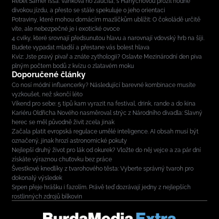
Rebel Sámer Issa: Vaňková ho zaučila, s Hanychovou prožil hodně
divokou jízdu, a přesto se stále spekuluje o jeho orientaci
Potraviny, které mohou domácím mazlíčkům ublížit: O čokoládě určitě
víte, ale nebezpečné je i exotické ovoce
4 cviky, které srovnají předsunutou hlavu a narovnají vdovský hrb na šíji.
Budete vypadat mladší a přestane vás bolest hlava
Kvíz: Jste pravý pivař a znáte zythologii? Oslavte Mezinárodní den piva
plným počtem bodů z kvízu o zlatavém moku
Doporučené články
Co nosí módní influencerky? Následující barevné kombinace musíte
vyzkoušet, než skončí léto
Víkend pro sebe: 5 tipů kam vyrazit na festival, drink, rande a do kina
Kariéru Oldřicha Nového nasměroval strýc z Národního divadla: Slavný
herec se měl původně živit zcela jinak
Začala platit evropská regulace umělé inteligence. AI obsah musí být
označený, jinak hrozí astronomické pokuty
Nejlepší druhý život pro lák od okurek? Vložte do něj vejce a za pár dní
získáte výraznou chuťovku bez práce
Švestkové knedlíky z tvarohového těsta: Vyberte správný tvaroh pro
dokonalý výsledek
Srpen přeje hrášku i fazolím. Právě teď dozrávají jedny z nejlepších
rostlinných zdrojů bílkovin