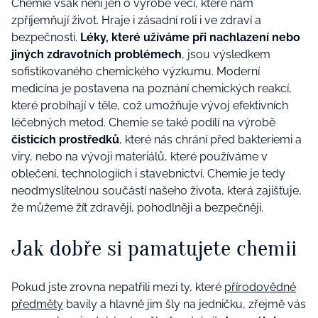
Chemie však není jen o výrobě věcí, které nám
zpříjemňují život. Hraje i zásadní roli i ve zdraví a
bezpečnosti.
Léky, které užíváme při nachlazení nebo
jiných zdravotních problémech
, jsou výsledkem
sofistikovaného chemického výzkumu. Moderní
medicína je postavena na poznání chemických reakcí,
které probíhají v těle, což umožňuje vývoj efektivních
léčebných metod. Chemie se také podílí na výrobě
čisticích prostředků
, které nás chrání před bakteriemi a
viry, nebo na vývoji materiálů, které používáme v
oblečení, technologiích i stavebnictví. Chemie je tedy
neodmyslitelnou součástí našeho života, která zajišťuje,
že můžeme žít zdravěji, pohodlněji a bezpečněji.
Jak dobře si pamatujete chemii
Pokud jste zrovna nepatřili mezi ty, které
přírodovědné
předměty
bavily a hlavně jim šly na jedničku, zřejmě vás