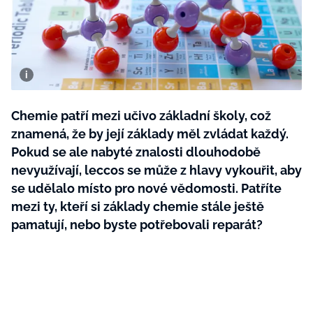
BurdaMedia
Tvoření
Extra
SVĚT ŽENY - 599 KČ
Rady a tipy
ROČNÍ PŘEDPLATNÉ SVĚT ŽENY +
SADA PRODUKTŮ MANA (10 ks)
Chemie patří mezi učivo základní školy, což
znamená, že by její základy měl zvládat každý.
Pokud se ale nabyté znalosti dlouhodobě
nevyužívají, leccos se může z hlavy vykouřit, aby
se udělalo místo pro nové vědomosti. Patříte
mezi ty, kteří si základy chemie stále ještě
pamatují, nebo byste potřebovali reparát?