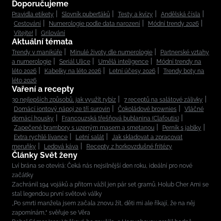
Doporučujeme
Pravidla etikety
Slovník puberťáků
Testy a kvízy
Andělská čísla
Cestování
Numerologie podle data narození
Módní trendy 2026
Vítejte!
Grilování
Aktuální témata
Trendy v manikúře
Minulé životy dle numerologie
Partnerské vztahy
a numerologie
Seriál Ulice
Umělá inteligence
Módní trendy na
léto 2026
Kabelky na léto 2026
Letní účesy 2026
Trendy boty na
léto 2026
Vaření a recepty
30 nejlepších způsobů, jak využít rybíz
7 receptů na salátové zálivky
Domácí iontový nápoj ze tří surovin
Čokoládové brownies
Vláčné
domácí housky
Francouzská třešňová bublanina (Clafoutis)
Zapečené brambory s uzeným masem a smetanou
Perník s jablky
Extra rychlé lívance
Letní salát
Jak skladovat a zpracovat
meruňky
Ledová káva
Recepty z horkovzdušné fritézy
Články Svět ženy
Lví brána se otevírá: Čeká nás nejsilnější den roku, ideální pro nové
začátky
Zachránil 194 vojáků a přitom vážil jen pár set gramů. Holub Cher Ami se
stal legendou první světové války
„Po smrti manžela jsem začala znovu žít, děti mi ale říkají, že na něj
zapomínám,“ svěřuje se Věra