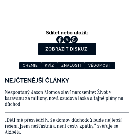
Sdílet nebo uložit:
ZOBRAZIT DISKUZI
CHEMIE
KVÍZ
ZNALOSTI
VĚDOMOSTI
NEJČTENĚJŠÍ ČLÁNKY
Nespoutaný Jason Momoa slaví narozeniny: Život v
karavanu za miliony, nová osudová láska a tajné plány na
důchod
„Děti mě přesvědčily, že domov důchodců bude nejlepší
řešení, jsem nešťastná a není cesty zpátky,“ svěřuje se
Alžběta