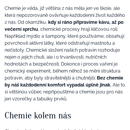
Chemie je věda, jíž většina z nás měla jen ve škole, ale
která nepozorovaně ovlivňuje každodenní život každého
z nás. Od okamžiku,
kdy si ráno připravíme kávu, až po
večerní sprchu
, chemické procesy hrají klíčovou roli.
Například mýdlo a šampony, které používáme, obsahují
povrchově aktivní látky, které odstraňují mastnotu a
nečistoty. Chemické složení našich potravin rozhoduje
nejen o jejich chuti, ale i o trvanlivosti, nutričních
hodnotách a bezpečnosti. Dokonce i proces vaření je
chemický experiment, během něhož se mění struktura
potravin, aby byly stravitelnější a chutnější.
Bez chemie
by náš každodenní komfort vypadal úplně jinak.
Ale to
si většinou vůbec nepřipouštíme a chemie jsou pro nás
jen vzorečky a tabulky prvků.
Chemie kolem nás