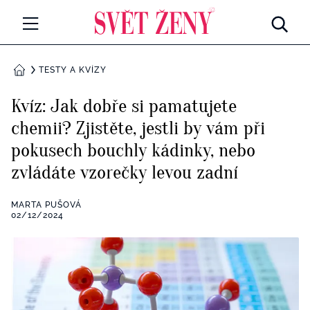
Svetzeny.cz
MÓDA A KRÁSA
TESTY A KVÍZY
DOMŮ
CELEBRITY
Kvíz: Jak dobře si pamatujete
Všechny kategorie
chemii? Zjistěte, jestli by vám při
RETROHUBKY
pokusech bouchly kádinky, nebo
Rozhovory
PSYCHOLOGIE
zvládáte vzorečky levou zadní
Všechny kategorie
ZDRAVÍ
MARTA PUŠOVÁ
02/12/2024
Seberozvoj
Všechny kategorie
ZÁBAVA
Životní styl
Všechny kategorie
BYDLENÍ
Testy a kvízy
Všechny kategorie