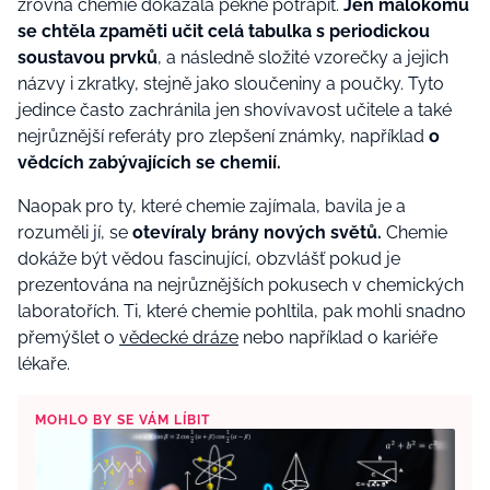
zrovna chemie dokázala pěkně potrápit.
Jen málokomu
se chtěla zpaměti učit celá tabulka s periodickou
soustavou prvků
, a následně složité vzorečky a jejich
názvy i zkratky, stejně jako sloučeniny a poučky. Tyto
jedince často zachránila jen shovívavost učitele a také
nejrůznější referáty pro zlepšení známky, například
o
vědcích zabývajících se chemií.
Naopak pro ty, které chemie zajímala, bavila je a
rozuměli jí, se
otevíraly brány nových světů.
Chemie
dokáže být vědou fascinující, obzvlášť pokud je
prezentována na nejrůznějších pokusech v chemických
laboratořích. Ti, které chemie pohltila, pak mohli snadno
přemýšlet o
vědecké dráze
nebo například o kariéře
lékaře.
MOHLO BY SE VÁM LÍBIT